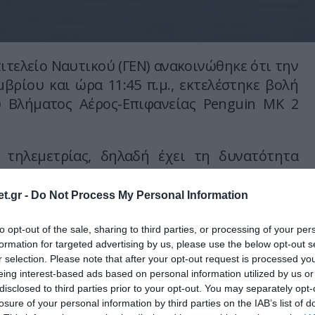
πιτελείο Ναυτικού (ΓΕΝ) ανακοινώθηκε ότι την
βρίου και ώρα 11:45 π.μ., εκτελέστηκε βολή
 Βλήματος Αέρος-Επιφανείας Penguin MK 2
 τηλεμετρίας, δηλαδή έχει τη δυνατότητα
 αξιολόγησης των παραμέτρων βολής, και η
 έγινε από το ελικόπτερο του Πολεμικού
t.gr -
Do Not Process My Personal Information
» τύπου S70B Aegean Hawk». Ο στόχος ήταν η
φρεγάτα ΗΠΕΙΡΟΣ (τύπου Knox), που είχε
to opt-out of the sale, sharing to third parties, or processing of your per
formation for targeted advertising by us, please use the below opt-out s
 περιοχή του Πεδίο Βολής Κρήτης. Η βολή
r selection. Please note that after your opt-out request is processed y
 ενώ το σενάριο της ήταν μεσαίας δυσκολίας
eing interest-based ads based on personal information utilized by us or
disclosed to third parties prior to your opt-out. You may separately opt-
losure of your personal information by third parties on the IAB’s list of