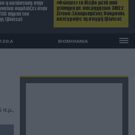
«Φώτισε» το Κίεβο μετά από
ου η κατάσταση στην
χτύπημα με υπερηχητικό 3M22
υναίκα ουρλιάζει όταν
Zircon: Σοκαρισμένος Ουκρανός
TCC πήραν τον
κατέγραψε τη στιγμή (βίντεο)
ς (βίντεο)
Π.ΕΘ.Α
ΒΙΟΜΗΧΑΝΙΑ
π.μ.,