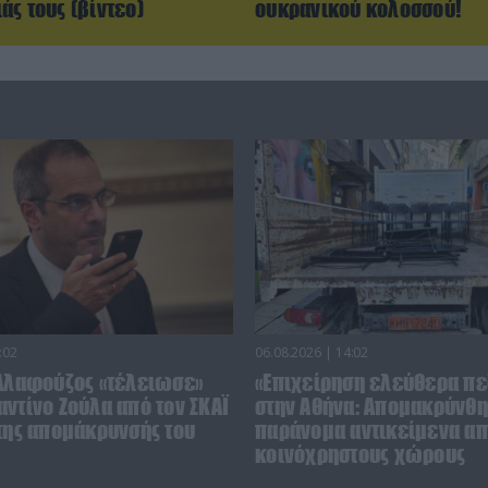
ς τους (βίντεο)
ουκρανικού κολοσσού!
:02
06.08.2026 | 14:02
 Αλαφούζος «τέλειωσε»
«Επιχείρηση ελεύθερα πε
ντίνο Ζούλα από τον ΣΚΑΪ
στην Αθήνα: Απομακρύνθ
 της απομάκρυνσής του
παράνομα αντικείμενα α
κοινόχρηστους χώρους