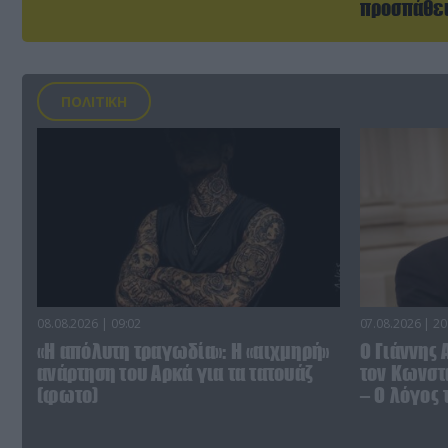
προσπάθειά
ΠΟΛΙΤΙΚΗ
08.08.2026 | 09:02
07.08.2026 | 20
«Η απόλυτη τραγωδία»: Η «αιχμηρή»
Ο Γιάννης
ανάρτηση του Αρκά για τα τατουάζ
τον Κωνστα
(φωτο)
– Ο λόγος