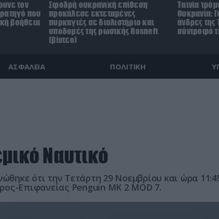
ρυνε τον
Σφοδρή ουκρανική επίθεση
Ταινία τρόμ
τρατηγό που
προκάλεσε εκτεταμένες
Ουκρανία: Γ
ική βοήθεια
πυρκαγιές σε διυλιστήριο και
άνδρες της 
υποδομές της ρωσικής Rosneft
σύντροφό τη
(βίντεο)
ΑΣΦΑΛΕΙΑ
ΠΟΛΙΤΙΚΗ
Υ
εμικό Ναυτικό
ώθηκε ότι την Τετάρτη 29 Νοεμβρίου και ώρα 11:45 
ρος-Επιφανείας Penguin MK 2 MOD 7.