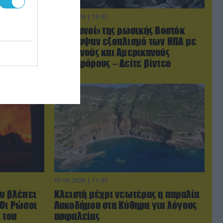
07.08.2026 | 18:02
ir DHC-
«Κεραυνοί» της ρωσικής Βοστόκ
αλλά δεν
κατέκαψαν εξοπλισμό των ΗΠΑ με
ς νερού»
Ουκρανούς και Αμερικανούς
μισθοφόρους – Δείτε βίντεο
07.08.2026 | 11:02
ου βλέπει
Κλειστή μέχρι νεωτέρας η παραλία
 Οι Ρώσοι
Λυκοδήμου στα Κύθηρα για λόγους
 του
ασφαλείας