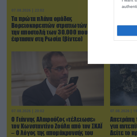
authenti
07.08.2026 | 23:02
07.08.2026 | 1
Τα πρώτα πλάνα ομάδας
Φορτηγό μ
Βορειοκορεατών στρατιωτών από
ανεμογενν
την αποστολή των 30.000 που
δυσκολεύο
έφτασαν στη Ρωσία (βίντεο)
07.08.2026 | 20:02
07.08.2026 | 1
Ο Γιάννης Αλαφούζος «τέλειωσε»
Απετράπη 
τον Κωνσταντίνο Ζούλα από τον ΣΚΑΪ
για αντεπί
– Ο λόγος της απομάκρυνσής του
Δείτε το π