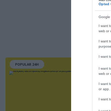
Opted 
Google 
I want t
web or d
I want t
purpose
I want 
POPULAR 24H
I want t
web or d
I want t
or app.
I want t
I want t