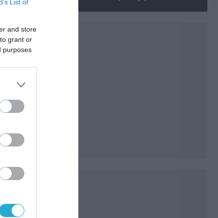
B’s List of
βρέθηκε σε αεροδρόμιο της
Λειψίας
er and store
to grant or
ed purposes