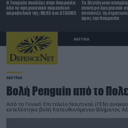
Η Τουρκία πουλάει στην Ουκρανία
Το Πεντάγωνο απομάκ
όλο το αμερικανικό πυραυλικό
ανώτερο Αμερικανό σ
πυροβολικό της: MLRS και ΑΤΑCMS
συντόνιζε τη στρατιωτ
προς την Ουκρανία
ΑΜΥΝΑ
ΑΜΥΝΑ
Βολή Penguin από το Πολ
Από το Γενικό Επιτελείο Ναυτικού (ΓΕΝ) ανακοιν
εκτελέστηκε βολή Κατευθυνόμενου Βλήματος Αέ