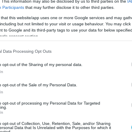
. This information may also be disclosed by us to third parties on the
IA
Ο ΑΡΘΡΟ
Participants
that may further disclose it to other third parties.
 that this website/app uses one or more Google services and may gath
including but not limited to your visit or usage behaviour. You may click 
 to Google and its third-party tags to use your data for below specifi
ogle consent section.
l Data Processing Opt Outs
o opt-out of the Sharing of my personal data.
In
o opt-out of the Sale of my Personal Data.
In
to opt-out of processing my Personal Data for Targeted
ing.
In
o opt-out of Collection, Use, Retention, Sale, and/or Sharing
ersonal Data that Is Unrelated with the Purposes for which it
lected.