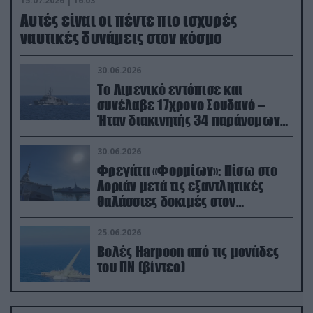
15.07.2026 | 16:03
Aυτές είναι οι πέντε πιο ισχυρές
ναυτικές δυνάμεις στον κόσμο
30.06.2026
Το Λιμενικό εντόπισε και
συνέλαβε 17χρονο Σουδανό –
Ήταν διακινητής 34 παράνομων
μεταναστών
30.06.2026
Φρεγάτα «Φορμίων»: Πίσω στο
Λοριάν μετά τις εξαντλητικές
θαλάσσιες δοκιμές στον
απαιτητικό Βισκαϊκό
25.06.2026
Βολές Harpoon από τις μονάδες
του ΠΝ (βίντεο)