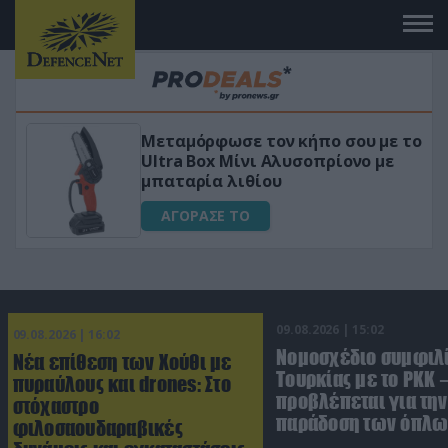
Μεταμόρφωσε τον κήπο σου με το
ικό
Ultra Box Μίνι Αλυσοπρίονο με
μπαταρία λιθίου
ΑΓΟΡΑΣΕ ΤΟ
09.08.2026 | 15:02
09.08.2026 | 16:02
Νομοσχέδιο συμφιλ
Νέα επίθεση των Χούθι με
Τουρκίας με το ΡΚΚ –
πυραύλους και drones: Στο
προβλέπεται για την
στόχαστρο
παράδοση των όπλω
φιλοσαουδαραβικές