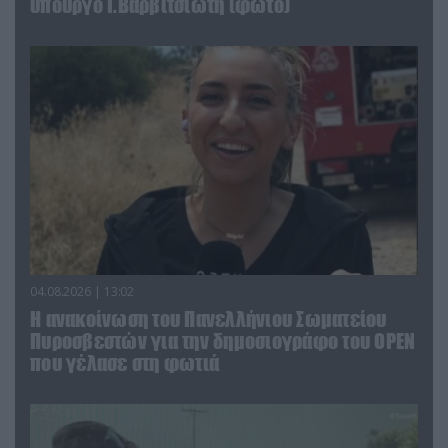
υπουργό Ι.Βαρβιτσιώτη (φωτο)
04.08.2026 | 13:02
Η ανακοίνωση του Πανελλήνιου Σωματείου
Πυροσβεστών για την δημοσιογράφο του OPEN
που γέλασε στη φωτιά