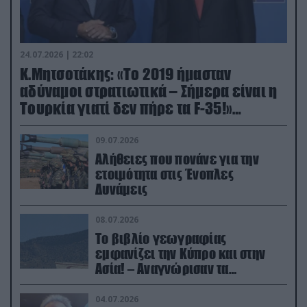
24.07.2026 | 22:02
Κ.Μητσοτάκης: «Το 2019 ήμασταν
αδύναμοι στρατιωτικά – Σήμερα είναι η
Τουρκία γιατί δεν πήρε τα F-35!»
(βίντεο)
09.07.2026
Αλήθειες που πονάνε για την
ετοιμότητα στις Ένοπλες
Δυνάμεις
08.07.2026
Το βιβλίο γεωγραφίας
εμφανίζει την Κύπρο και στην
Ασία! – Αναγνώρισαν τα
κατεχόμενα; (φωτο)
04.07.2026