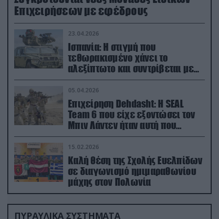
Επιχειρήσεων με εφέδρους
23.04.2026
Ισπανία: Η στιγμή που
τεθωρακισμένο χάνει το
αλεξίπτωτο και συντρίβεται με
ορμή στο έδαφος (βίντεο)
05.04.2026
Επιχείρηση Dehdasht: Η SEAL
Team 6 που είχε εξοντώσει τον
Μπιν Λάντεν ήταν αυτή που
διέσωσε τον πιλότο του F-15
15.02.2026
Καλή θέση της Σχολής Ευελπίδων
σε διαγωνισμό ημιμαραθωνίου
μάχης στον Πολωνία
ΠΥΡΑΥΛΙΚΑ ΣΥΣΤΗΜΑΤΑ