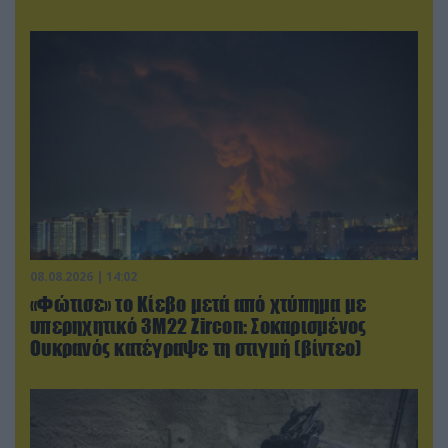
08.08.2026 | 14:02
«Φώτισε» το Κίεβο μετά από χτύπημα με
υπερηχητικό 3M22 Zircon: Σοκαρισμένος
Ουκρανός κατέγραψε τη στιγμή (βίντεο)