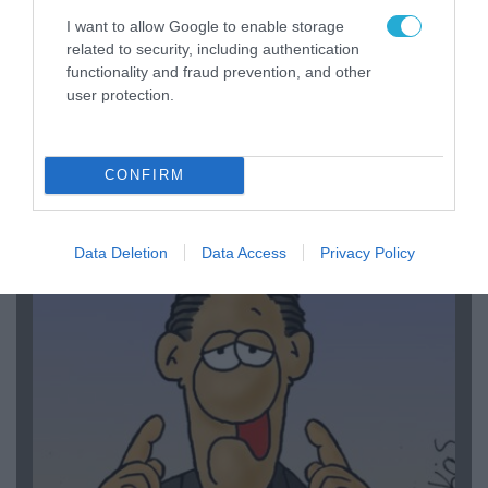
I want to allow Google to enable storage
related to security, including authentication
functionality and fraud prevention, and other
user protection.
06.08.2026 | 14:02
«Επιχείρηση ελεύθερα πεζοδρόμια» στην
CONFIRM
Αθήνα: Απομακρύνθηκαν παράνομα
αντικείμενα από κοινόχρηστους χώρους
Data Deletion
Data Access
Privacy Policy