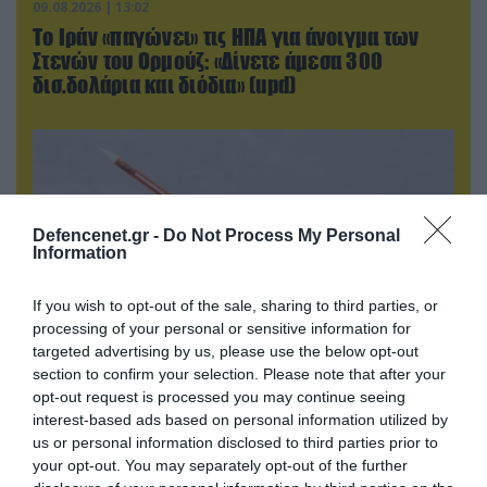
09.08.2026 | 13:02
Το Ιράν «παγώνει» τις ΗΠΑ για άνοιγμα των
Στενών του Ορμούζ: «Δίνετε άμεσα 300
δισ.δολάρια και διόδια» (upd)
Defencenet.gr -
Do Not Process My Personal
Information
If you wish to opt-out of the sale, sharing to third parties, or
processing of your personal or sensitive information for
targeted advertising by us, please use the below opt-out
section to confirm your selection. Please note that after your
09.08.2026 | 12:02
opt-out request is processed you may continue seeing
interest-based ads based on personal information utilized by
Οι Χούθι δοκιμάζουν της αμυντική συμμαχία
us or personal information disclosed to third parties prior to
Τουρκίας-Σ.Αραβίας – Το παράδοξο των
your opt-out. You may separately opt-out of the further
ελληνικών Patriot στην περιοχή