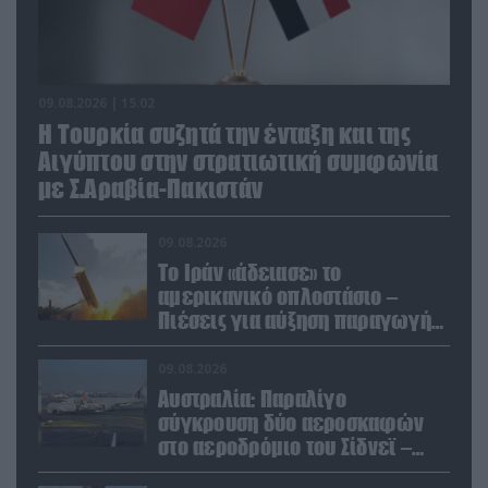
09.08.2026 | 15:02
Η Τουρκία συζητά την ένταξη και της
Αιγύπτου στην στρατιωτική συμφωνία
με Σ.Αραβία-Πακιστάν
09.08.2026
Το Ιράν «άδειασε» το
αμερικανικό οπλοστάσιο –
Πιέσεις για αύξηση παραγωγής
Patriot και THAAD
09.08.2026
Αυστραλία: Παραλίγο
σύγκρουση δύο αεροσκαφών
στο αεροδρόμιο του Σίδνεϊ –
Ένας τραυματίας (βίντεο)