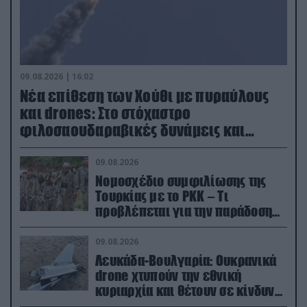
09.08.2026 | 16:02
Νέα επίθεση των Χούθι με πυραύλους
και drones: Στο στόχαστρο
φιλοσαουδαραβικές δυνάμεις και
εγκαταστάσεις
09.08.2026
Νομοσχέδιο συμφιλίωσης της
Τουρκίας με το ΡΚΚ – Τι
προβλέπεται για την παράδοση
των όπλων
09.08.2026
Λευκάδα-Βουλγαρία: Ουκρανικά
drone χτυπούν την εθνική
κυριαρχία και θέτουν σε κίνδυνο
οικονομίες χωρών του ΝΑΤΟ