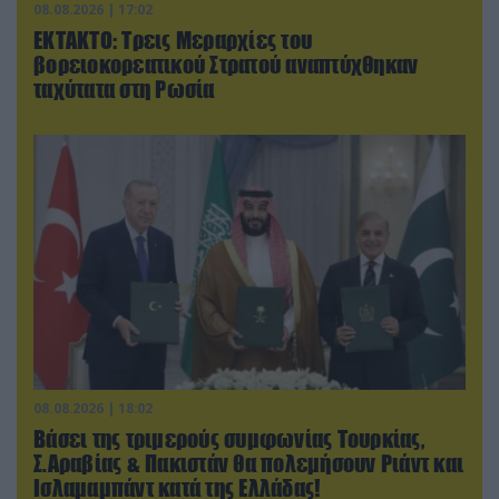
08.08.2026 | 17:02
ΕΚΤΑΚΤΟ: Τρεις Μεραρχίες του
βορειοκορεατικού Στρατού αναπτύχθηκαν
ταχύτατα στη Ρωσία
08.08.2026 | 18:02
Βάσει της τριμερούς συμφωνίας Τουρκίας,
Σ.Αραβίας & Πακιστάν θα πολεμήσουν Ριάντ και
Ισλαμαμπάντ κατά της Ελλάδας!