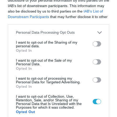
disclosure of your personal information by third parties on the
IAB’s list of downstream participants. This information may
also be disclosed by us to third parties on the
IAB’s List of
Downstream Participants
that may further disclose it to other
ΠΟΛΙΤΙΚΗ
third parties.
Please note that this website/app uses one or more Google
Personal Data Processing Opt Outs
services and may gather and store information including but
not limited to your visit or usage behaviour. You may click to
I want to opt-out of the Sharing of my
personal data.
grant or deny consent to Google and its third-party tags to
Opted In
use your data for below specified purposes in below Google
consent section.
I want to opt-out of the Sale of my
Personal Data.
Opted In
I want to opt-out of processing my
Personal Data for Targeted Advertising.
Opted In
08.08.2026 | 09:02
«Η απόλυτη τραγωδία»: Η «αιχμηρή» ανάρτηση
I want to opt-out of Collection, Use,
Retention, Sale, and/or Sharing of my
του Αρκά για τα τατουάζ (φωτο)
Personal Data that Is Unrelated with the
Purposes for which it was collected.
Opted Out