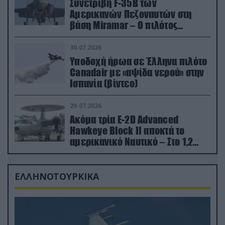
Συνετρίβη F-35B των
Αμερικανών Πεζοναυτών στη
βάση Miramar – Ο πιλότος
εκτινάχθηκε εγκαίρως
30.07.2026
Υποδοχή ήρωα σε Έλληνα πιλότο
Canadair με «αψίδα νερού» στην
Ισπανία (βίντεο)
29.07.2026
Ακόμα τρία E-2D Advanced
Hawkeye Block II αποκτά το
αμερικανικό Ναυτικό – Στο 1,2
δισ.δολάρια το κόστος
ΕΛΛΗΝΟΤΟΥΡΚΙΚΑ