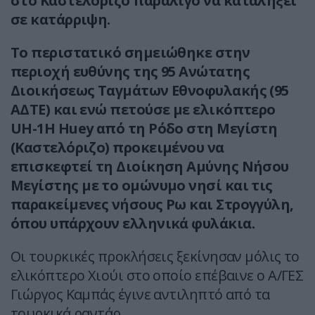
στο Καστελόριζο παραλίγο να καταλήξει
σε κατάρριψη.
Το περιστατικό σημειώθηκε στην
περιοχή ευθύνης της 95 Ανώτατης
Διοικήσεως Ταγμάτων Εθνοφυλακής (95
ΑΔΤΕ) και ενώ πετούσε με ελικόπτερο
UH-1H Huey από τη Ρόδο στη Μεγίστη
(Καστελόριζο) προκειμένου να
επισκεφτεί τη Διοίκηση Αμύνης Νήσου
Μεγίστης με το ομώνυμο νησί και τις
παρακείμενες νήσους Ρω και Στρογγύλη,
όπου υπάρχουν ελληνικά φυλάκια.
Οι τουρκικές προκλήσεις ξεκίνησαν μόλις το
ελικόπτερο Χιούι στο οποίο επέβαινε ο Α/ΓΕΣ
Γιώργος Καμπάς έγινε αντιληπτό από τα
τουρκικά ραντάρ.