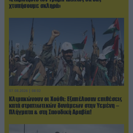
χτυπήσουμε σκληρά»
07.08.2026 | 08:02
Κλιμακώνουν οι Χούθι: Eξαπέλυσαν επιθέσεις
κατά στρατιωτικών δυνάμεων στην Υεμένη –
Πλήγματα & στη Σαουδική Αραβία!