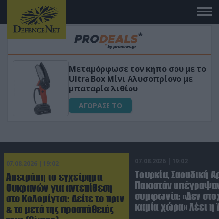
Μεταμόρφωσε τον κήπο σου με το
ικό
Ultra Box Μίνι Αλυσοπρίονο με
μπαταρία λιθίου
ΑΓΟΡΑΣΕ ΤΟ
07.08.2026 | 19:02
07.08.2026 | 19:02
Τουρκία, Σαουδική Α
Απετράπη το εγχείρημα
Πακιστάν υπέγραψαν
Ουκρανών για αντεπίθεση
συμφωνία: «Δεν στο
στο Κολομίγτσι: Δείτε το πριν
καμία χώρα» λέει η
& το μετά της προσπάθειάς