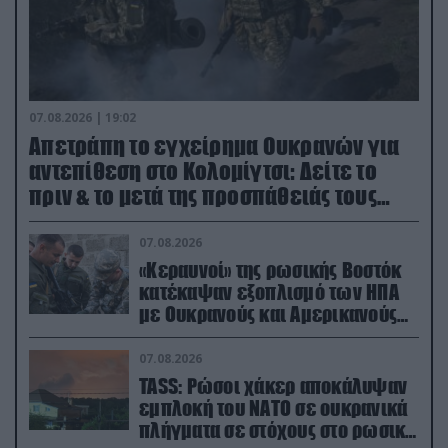
07.08.2026 | 19:02
Απετράπη το εγχείρημα Ουκρανών για
αντεπίθεση στο Κολομίγτσι: Δείτε το
πριν & το μετά της προσπάθειάς τους
(βίντεο)
07.08.2026
«Κεραυνοί» της ρωσικής Βοστόκ
κατέκαψαν εξοπλισμό των ΗΠΑ
με Ουκρανούς και Αμερικανούς
μισθοφόρους – Δείτε βίντεο
07.08.2026
TASS: Ρώσοι χάκερ αποκάλυψαν
εμπλοκή του ΝΑΤΟ σε ουκρανικά
πλήγματα σε στόχους στο ρωσικό