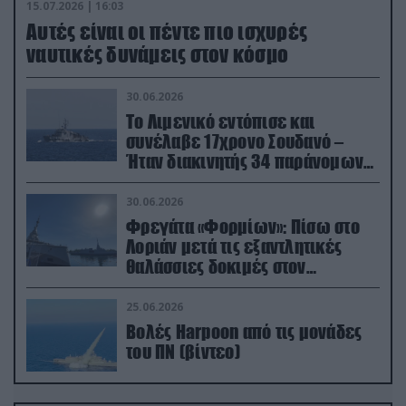
15.07.2026 | 16:03
Aυτές είναι οι πέντε πιο ισχυρές
ναυτικές δυνάμεις στον κόσμο
30.06.2026
Το Λιμενικό εντόπισε και
συνέλαβε 17χρονο Σουδανό –
Ήταν διακινητής 34 παράνομων
μεταναστών
30.06.2026
Φρεγάτα «Φορμίων»: Πίσω στο
Λοριάν μετά τις εξαντλητικές
θαλάσσιες δοκιμές στον
απαιτητικό Βισκαϊκό
25.06.2026
Βολές Harpoon από τις μονάδες
του ΠΝ (βίντεο)