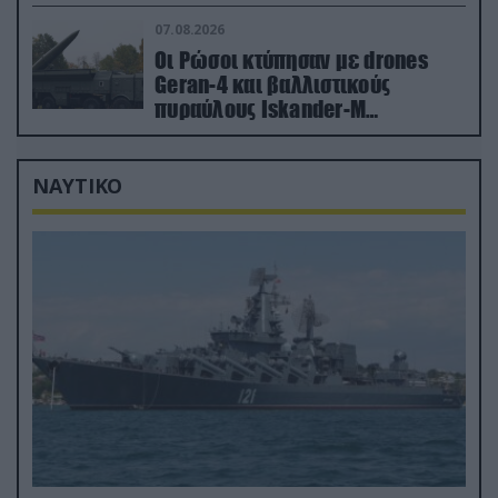
έδαφος!
07.08.2026
Οι Ρώσοι κτύπησαν με drones
Geran-4 και βαλλιστικούς
πυραύλους Iskander-M
ουκρανικό τρένο με στρατιωτικό
εξοπλισμό
ΝΑΥΤΙΚΟ