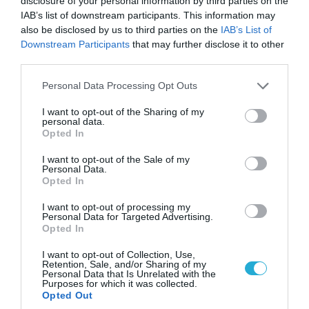
disclosure of your personal information by third parties on the
07.08.2026 | 02:02
IAB’s list of downstream participants. This information may
Στο Βελιγράδι ο Β.Ζελένσκι: «Πρέπει να
also be disclosed by us to third parties on the
IAB’s List of
αποσπάσουμε τους Σέρβους από το
Downstream Participants
that may further disclose it to other
στρατόπεδο της Ρωσίας»
third parties.
Please note that this website/app uses one or more Google
Personal Data Processing Opt Outs
services and may gather and store information including but
not limited to your visit or usage behaviour. You may click to
I want to opt-out of the Sharing of my
personal data.
grant or deny consent to Google and its third-party tags to
Opted In
use your data for below specified purposes in below Google
consent section.
I want to opt-out of the Sale of my
Personal Data.
Opted In
I want to opt-out of processing my
Personal Data for Targeted Advertising.
Opted In
I want to opt-out of Collection, Use,
06.08.2026 | 14:02
Retention, Sale, and/or Sharing of my
«Επιχείρηση ελεύθερα πεζοδρόμια» στην
Personal Data that Is Unrelated with the
Purposes for which it was collected.
Αθήνα: Απομακρύνθηκαν παράνομα
Opted Out
αντικείμενα από κοινόχρηστους χώρους