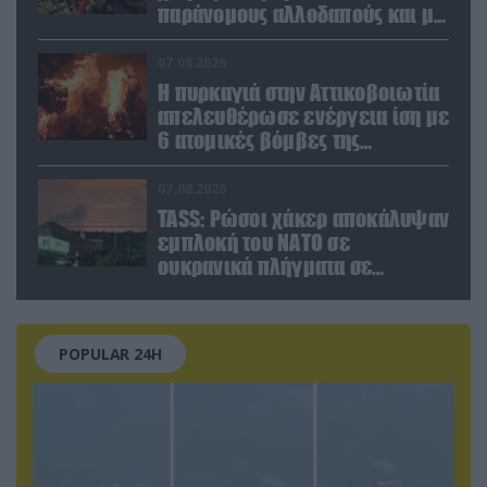
παράνομους αλλοδαπούς και με
ναρκωτικά στην Ισπανία
(βίντεο)
07.08.2026
Η πυρκαγιά στην Αττικοβοιωτία
απελευθέρωσε ενέργεια ίση με
6 ατομικές βόμβες της
Χιροσίμα!
07.08.2026
TASS: Ρώσοι χάκερ αποκάλυψαν
εμπλοκή του ΝΑΤΟ σε
ουκρανικά πλήγματα σε
στόχους στο ρωσικό έδαφος!
POPULAR 24H