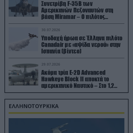
Συνετρίβη F-35B των
Αμερικανών Πεζοναυτών στη
βάση Miramar – Ο πιλότος
εκτινάχθηκε εγκαίρως
30.07.2026
Υποδοχή ήρωα σε Έλληνα πιλότο
Canadair με «αψίδα νερού» στην
Ισπανία (βίντεο)
29.07.2026
Ακόμα τρία E-2D Advanced
Hawkeye Block II αποκτά το
αμερικανικό Ναυτικό – Στο 1,2
δισ.δολάρια το κόστος
ΕΛΛΗΝΟΤΟΥΡΚΙΚΑ