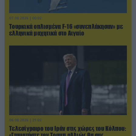
07.08.2026 | 00:02
Τουρκικά οπλισμένα F-16 «συνεπλάκησαν» με
ελληνικά μαχητικά στο Αιγαίο
06.08.2026 | 21:02
Τελεσίγραφο του Ιράν στις χώρες του Κόλπου:
«Σταματήστε τον Τραμπ αλλιώς θα σας