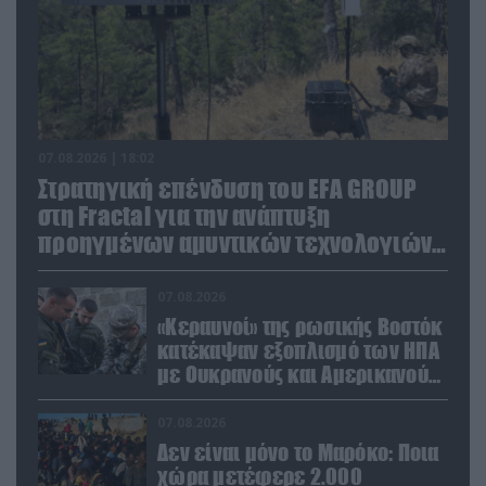
07.08.2026 | 18:02
Στρατηγική επένδυση του EFA GROUP
στη Fractal για την ανάπτυξη
προηγμένων αμυντικών τεχνολογιών
σε Ελλάδα και Κύπρο
07.08.2026
«Κεραυνοί» της ρωσικής Βοστόκ
κατέκαψαν εξοπλισμό των ΗΠΑ
με Ουκρανούς και Αμερικανούς
μισθοφόρους – Δείτε βίντεο
07.08.2026
Δεν είναι μόνο το Μαρόκο: Ποια
χώρα μετέφερε 2.000