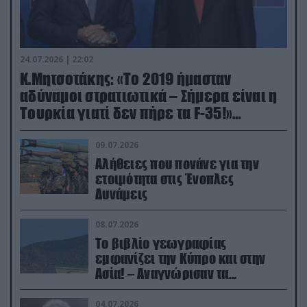
24.07.2026 | 22:02
Κ.Μητσοτάκης: «Το 2019 ήμασταν
αδύναμοι στρατιωτικά – Σήμερα είναι η
Τουρκία γιατί δεν πήρε τα F-35!»
(βίντεο)
09.07.2026
Αλήθειες που πονάνε για την
ετοιμότητα στις Ένοπλες
Δυνάμεις
08.07.2026
Το βιβλίο γεωγραφίας
εμφανίζει την Κύπρο και στην
Ασία! – Αναγνώρισαν τα
κατεχόμενα; (φωτο)
04.07.2026