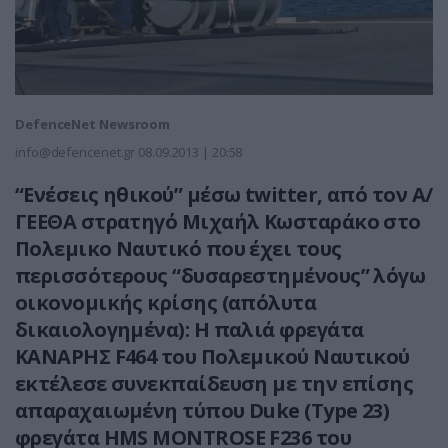
DefenceNet Newsroom
info@defencenet.gr
08.09.2013 | 20:58
“Ενέσεις ηθικού” μέσω twitter, από τον Α/
ΓΕΕΘΑ στρατηγό Μιχαήλ Κωσταράκο στο
Πολεμικο Ναυτικό που έχει τους
περισσότερους “δυσαρεστημένους” λόγω
οικονομικής κρίσης (απόλυτα
δικαιολογημένα): Η παλιά φρεγάτα
ΚΑΝΑΡΗΣ F464 του Πολεμικού Ναυτικού
εκτέλεσε συνεκπαίδευση με την επίσης
απαραχαιωμένη τύπου Duke (Type 23)
φρεγάτα HMS MONTROSE F236 του