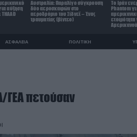
αμερικανικό
Αυστραλία: Παραλίγο σύγκρουση
Το Ιράν ενε
για αύξηση
δύο αεροσκαφών στο
Phantom γι
ι THAAD
αεροδρόμιο του Σίδνεϊ – Ένας
αμερικανικ
τραυματίας (βίντεο)
ετοιμότητα
Αμερικανο
ΑΣΦΑΛΕΙΑ
ΠΟΛΙΤΙΚΗ
Υ
Α/ΓΕΑ πετούσαν
Ι