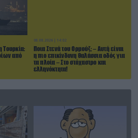
08.08.2026 | 14:02
η Τουρκία:
Ποια Στενά του Ορμούζ; – Αυτή είναι
οίων από
η πιο επικίνδυνη θαλάσσια οδός για
τα πλοία – Στο στόχαστρο και
ελληνόκτητα!