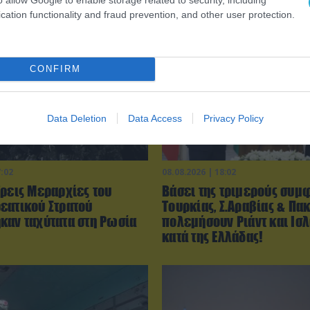
cation functionality and fraud prevention, and other user protection.
CONFIRM
Data Deletion
Data Access
Privacy Policy
7:02
08.08.2026 | 18:02
Τρεις Μεραρχίες του
Βάσει της τριμερούς συμ
εατικού Στρατού
Τουρκίας, Σ.Αραβίας & Πακ
καν ταχύτατα στη Ρωσία
πολεμήσουν Ριάντ και Ισ
κατά της Ελλάδας!