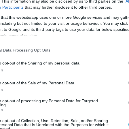
 εικονικές προσβολές σε θέσεις αεράμυνας.
. This information may also be disclosed by us to third parties on the
IA
Participants
that may further disclose it to other third parties.
α ώρα που Α.ΓΕΕΘΑ και Α/ΓΕΑ πετούσαν
 that this website/app uses one or more Google services and may gath
γαίο, 6 τουρκικά μαχητικά
including but not limited to your visit or usage behaviour. You may click 
 to Google and its third-party tags to use your data for below specifi
αν 5 παραβιάσεις του Εθνικού Εναέριου
ogle consent section.
ραβάσεις του FIR Αθηνών.
l Data Processing Opt Outs
ν defencenet.gr
o opt-out of the Sharing of my personal data.
In
Ο ΑΡΘΡΟ
o opt-out of the Sale of my Personal Data.
In
to opt-out of processing my Personal Data for Targeted
ing.
In
o opt-out of Collection, Use, Retention, Sale, and/or Sharing
ersonal Data that Is Unrelated with the Purposes for which it
lected.