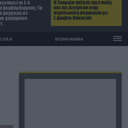
Η Τουρκία συζητά την ένταξη
ργοποιεί τα F-4
και της Αιγύπτου στην
α βομβαρδισμούς: Τα
στρατιωτική συμφωνία με
ά μαχητικά σε
Σ.Αραβία-Πακιστάν
 να χτυπήσουν
ύς
Π.ΕΘ.Α
ΒΙΟΜΗΧΑΝΙΑ