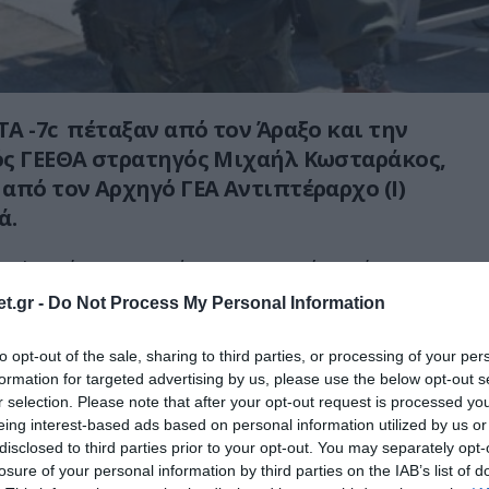
A -7c πέταξαν από τον Άραξο και την
ός ΓΕΕΘΑ στρατηγός Μιχαήλ Κωσταράκος,
από τον Αρχηγό ΓΕΑ Αντιπτέραρχο (Ι)
ά.
κεψης ,όπως αναφέρει σε ανακοίνωσή του το
πικοινωνία με το προσωπικό, η ενημέρωση επί
t.gr -
Do Not Process My Personal Information
θεμάτων και η παροχή κατευθύνσεων και
ίσιο της επιχειρησιακής ετοιμότητας”..
to opt-out of the sale, sharing to third parties, or processing of your per
formation for targeted advertising by us, please use the below opt-out s
r selection. Please note that after your opt-out request is processed y
γματοποίησαν οι δύο Αρχηγοί οι οποίοι
eing interest-based ads based on personal information utilized by us or
 διθέσια TA-7C εξελίχθηκε τόσο στο Αιγαίο
disclosed to third parties prior to your opt-out. You may separately opt-
εια Ελλάδα όπου και τα αεροσκάφη
losure of your personal information by third parties on the IAB’s list of