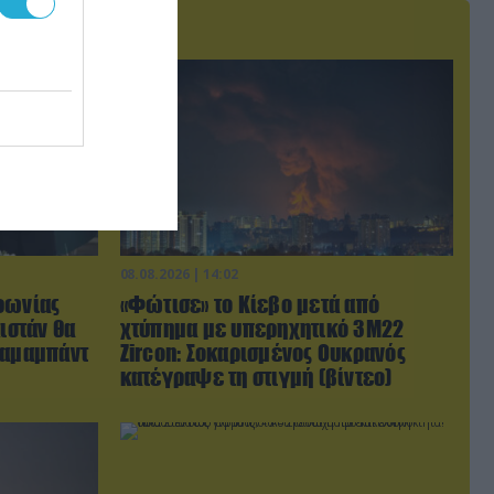
08.08.2026 | 14:02
φωνίας
«Φώτισε» το Κίεβο μετά από
ιστάν θα
χτύπημα με υπερηχητικό 3M22
λαμαμπάντ
Zircon: Σοκαρισμένος Ουκρανός
κατέγραψε τη στιγμή (βίντεο)