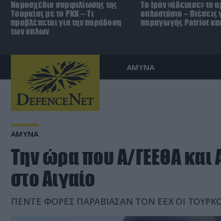
Νομοσχέδιο συμφιλίωσης της
Το Ιράν «άδειασε» το 
Τουρκίας με το ΡΚΚ – Τι
οπλοστάσιο – Πιέσεις 
προβλέπεται για την παράδοση
παραγωγής Patriot κα
των όπλων
ΑΜΥΝΑ
ΑΜΥΝΑ
Την ώρα που Α/ΓΕΕΘΑ και 
στο Αιγαίο
ΠΕΝΤΕ ΦΟΡΕΣ ΠΑΡΑΒΙΑΣΑΝ ΤΟΝ ΕΕΧ ΟΙ ΤΟΥΡΚΟ