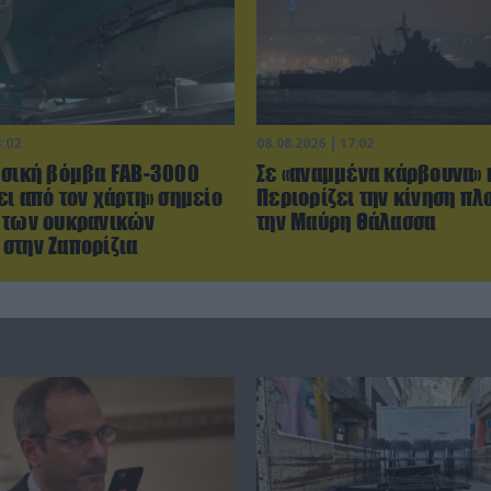
3:02
08.08.2026 | 17:02
ωσική βόμβα FAB-3000
Σε «αναμμένα κάρβουνα» 
ι από τον χάρτη» σημείο
Περιορίζει την κίνηση πλ
 των ουκρανικών
την Μαύρη Θάλασσα
στην Ζαπορίζια