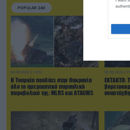
authenti
POPULAR 24H
08.08.2026 | 14:02
08.08.2026 | 1
Η Τουρκία πουλάει στην Ουκρανία
ΕΚΤΑΚΤΟ: 
όλο το αμερικανικό πυραυλικό
βορειοκορ
πυροβολικό της: MLRS και ΑΤΑCMS
αναπτύχθη