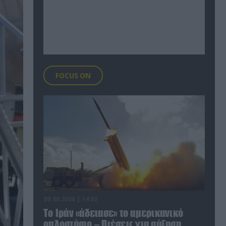
FOCUS ON
09.08.2026 | 14:02
Το Ιράν «άδειασε» το αμερικανικό
οπλοστάσιο – Πιέσεις για αύξηση