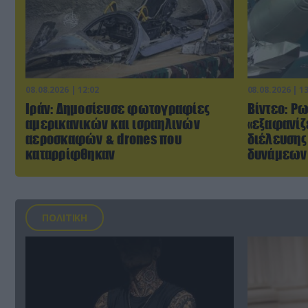
08.08.2026 | 12:02
08.08.2026 | 1
Ιράν: Δημοσίευσε φωτογραφίες
Βίντεο: Ρ
αμερικανικών και ισραηλινών
«εξαφανίζε
αεροσκαφών & drones που
διέλευσης
καταρρίφθηκαν
δυνάμεων 
ΠΟΛΙΤΙΚΗ