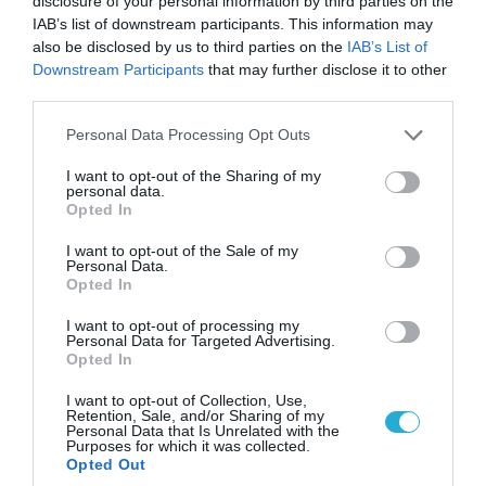
disclosure of your personal information by third parties on the
αντικείμενα από κοινόχρηστους χώρους
IAB’s list of downstream participants. This information may
also be disclosed by us to third parties on the
IAB’s List of
Downstream Participants
that may further disclose it to other
third parties.
Please note that this website/app uses one or more Google
Personal Data Processing Opt Outs
services and may gather and store information including but
not limited to your visit or usage behaviour. You may click to
I want to opt-out of the Sharing of my
personal data.
grant or deny consent to Google and its third-party tags to
Opted In
use your data for below specified purposes in below Google
consent section.
I want to opt-out of the Sale of my
Personal Data.
Opted In
06.08.2026 | 09:03
I want to opt-out of processing my
Personal Data for Targeted Advertising.
«Οι εντελώς αθώοι»: Η ανάρτηση του Αρκά για
Opted In
τα ζώα που χάθηκαν στις πυρκαγιές της
Αττικής (φωτο)
I want to opt-out of Collection, Use,
Retention, Sale, and/or Sharing of my
Personal Data that Is Unrelated with the
Purposes for which it was collected.
Opted Out