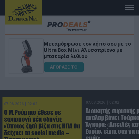
 με το
«Μαγική» φόρμουλα τριβόλι + VIP
 με
για αύξηση της λίμπιντο
ΑΓΟΡΑΣΕ ΤΟ
07.08.2026 | 02:02
07.08.2026 | 02:02
Διοικητής συριακής 
Ο Μ.Ρούμπιο έθεσε σε
αναλαμβάνει Τούρκο
εφαρμογή νέα οδηγία:
Άγκυρα: «Απειλές κα
«Όποιος ζητά βίζα στις ΗΠΑ θα
Συρίας είναι σαν να 
δείχνει τα social media –
εμάς»