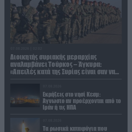
07.08.2026 | 02:02
Διοικητής συριακής μεραρχίας
αναλαμβάνει Τούρκος – Άγκυρα:
«Απειλές κατά της Συρίας είναι σαν να
απειλούν εμάς»
07.08.2026
Εκρήξεις στο νησί Κεσμ:
Άγνωστο αν προέρχονται από το
Ιράν ή τις ΗΠΑ
07.08.2026
Τα ρωσικά καταφύγια που