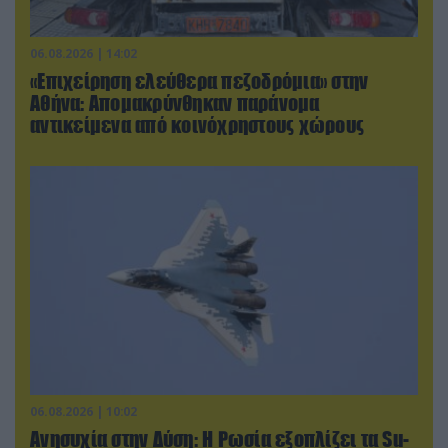
06.08.2026 | 14:02
«Επιχείρηση ελεύθερα πεζοδρόμια» στην
Αθήνα: Απομακρύνθηκαν παράνομα
αντικείμενα από κοινόχρηστους χώρους
06.08.2026 | 10:02
Ανησυχία στην Δύση: H Ρωσία εξοπλίζει τα Su-