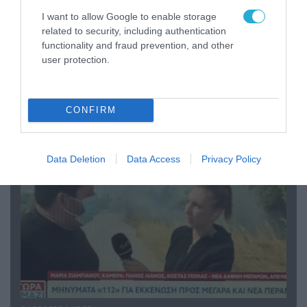
I want to allow Google to enable storage
related to security, including authentication
functionality and fraud prevention, and other
user protection.
04.08.2026 | 13:02
Η ανακοίνωση του Πανελλήνιου Σωματείου
Πυροσβεστών για την δημοσιογράφο του OPEN
που γέλασε στη φωτιά
CONFIRM
Data Deletion
Data Access
Privacy Policy