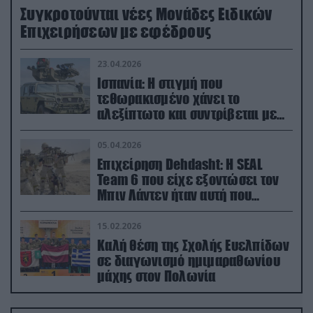
Συγκροτούνται νέες Μονάδες Ειδικών
Επιχειρήσεων με εφέδρους
23.04.2026
Ισπανία: Η στιγμή που
τεθωρακισμένο χάνει το
αλεξίπτωτο και συντρίβεται με
ορμή στο έδαφος (βίντεο)
05.04.2026
Επιχείρηση Dehdasht: Η SEAL
Team 6 που είχε εξοντώσει τον
Μπιν Λάντεν ήταν αυτή που
διέσωσε τον πιλότο του F-15
15.02.2026
Καλή θέση της Σχολής Ευελπίδων
σε διαγωνισμό ημιμαραθωνίου
μάχης στον Πολωνία