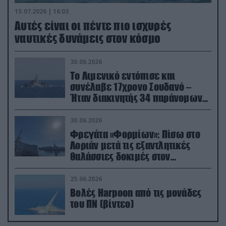
15.07.2026 | 16:03
Aυτές είναι οι πέντε πιο ισχυρές
ναυτικές δυνάμεις στον κόσμο
30.06.2026
Το Λιμενικό εντόπισε και
συνέλαβε 17χρονο Σουδανό –
Ήταν διακινητής 34 παράνομων
μεταναστών
30.06.2026
Φρεγάτα «Φορμίων»: Πίσω στο
Λοριάν μετά τις εξαντλητικές
θαλάσσιες δοκιμές στον
απαιτητικό Βισκαϊκό
25.06.2026
Βολές Harpoon από τις μονάδες
του ΠΝ (βίντεο)