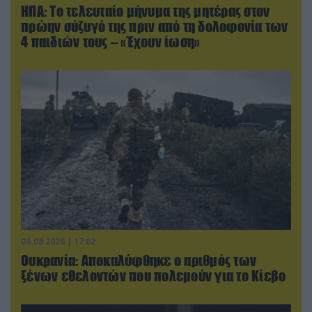
ΗΠΑ: Το τελευταίο μήνυμα της μητέρας στον
πρώην σύζυγό της πριν από τη δολοφονία των
4 παιδιών τους – «Έχουν ίωση»
06.08.2026 | 17:02
Ουκρανία: Αποκαλύφθηκε ο αριθμός των
ξένων εθελοντών που πολεμούν για το Κίεβο