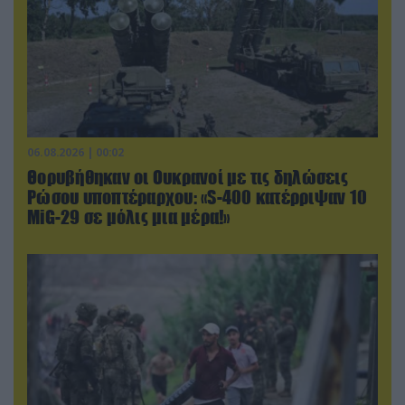
06.08.2026 | 00:02
Θορυβήθηκαν οι Ουκρανοί με τις δηλώσεις
Ρώσου υποπτέραρχου: «S-400 κατέρριψαν 10
MiG-29 σε μόλις μια μέρα!»