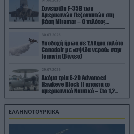
01.08.2026
Συνετρίβη F-35B των
Αμερικανών Πεζοναυτών στη
βάση Miramar – Ο πιλότος
εκτινάχθηκε εγκαίρως
30.07.2026
Υποδοχή ήρωα σε Έλληνα πιλότο
Canadair με «αψίδα νερού» στην
Ισπανία (βίντεο)
29.07.2026
Ακόμα τρία E-2D Advanced
Hawkeye Block II αποκτά το
αμερικανικό Ναυτικό – Στο 1,2
δισ.δολάρια το κόστος
ΕΛΛΗΝΟΤΟΥΡΚΙΚΑ