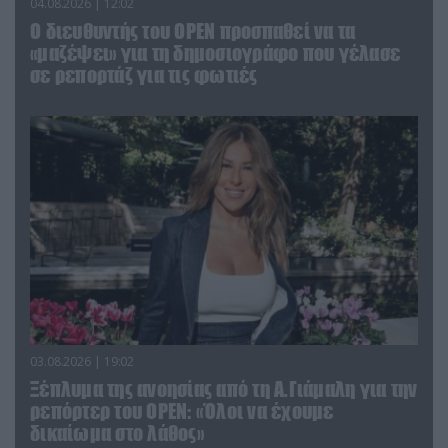
04.08.2026 | 12:02
O διευθυντής του OPEN προσπαθεί να τα
«μαζέψει» για τη δημοσιογράφο που γέλασε
σε ρεπορτάζ για τις φωτιές
03.08.2026 | 19:02
Ξέπλυμα της ανοησίας από τη Α.Γιάμαλη για την
ρεπόρτερ του ΟΡΕΝ: «Όλοι να έχουμε
δικαίωμα στο λάθος»