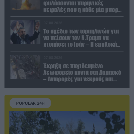
φυλάσσονται πυρηνικές
κεφαλές που η κάθε μία μπορεί
να καταστρέψει «μία
Θεσσαλονίκη»
07.08.2026
Το σχέδιο των ισραηλινών για
να πείσουν τον Ν.Τραμπ να
χτυπήσει το Ιράν – Η εμπλοκή
του Μ.Αχμαντινετζάντ
07.08.2026
Έκρηξη σε παγιδευμένο
λεωφορείο κοντά στη Δαμασκό
– Αναφορές για νεκρούς και
τραυματίες (βίντεο)
POPULAR 24H