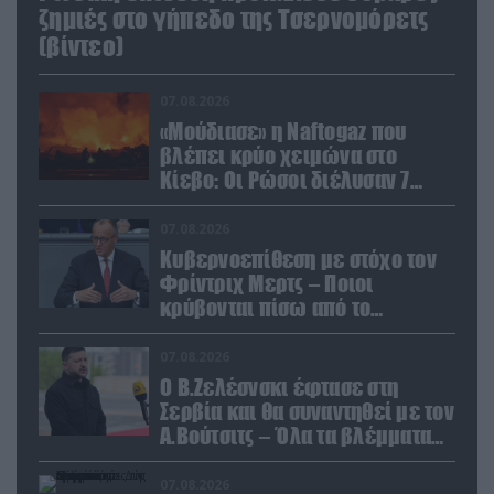
ζημιές στο γήπεδο της Τσερνομόρετς
(βίντεο)
07.08.2026
«Μούδιασε» η Naftogaz που
βλέπει κρύο χειμώνα στο
Κίεβο: Οι Ρώσοι διέλυσαν 7
εγκαταστάσεις του ουκρανικού
κολοσσού!
07.08.2026
Κυβερνοεπίθεση με στόχο τον
Φρίντριχ Μερτς – Ποιοι
κρύβονται πίσω από το
παραποιημένο βίντεο
07.08.2026
Ο Β.Ζελέσνσκι έφτασε στη
Σερβία και θα συναντηθεί με τον
Α.Βούτσιτς – Όλα τα βλέμματα
στις σχέσεις με τη Ρωσία
07.08.2026