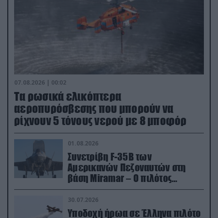
07.08.2026 | 00:02
Τα ρωσικά ελικόπτερα
αεροπυρόσβεσης που μπορούν να
ρίχνουν 5 τόνους νερού με 8 μποφόρ
01.08.2026
Συνετρίβη F-35B των
Αμερικανών Πεζοναυτών στη
βάση Miramar – Ο πιλότος
εκτινάχθηκε εγκαίρως
30.07.2026
Υποδοχή ήρωα σε Έλληνα πιλότο