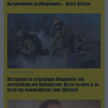
Αμερικανούς μισθοφόρους – Δείτε βίντεο
07.08.2026 | 19:02
Απετράπη το εγχείρημα Ουκρανών για
αντεπίθεση στο Κολομίγτσι: Δείτε το πριν & το
μετά της προσπάθειάς τους (βίντεο)