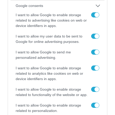
06.08.2026 | 09:03
Google consents
«Οι εντελώς αθώοι»: Η ανάρτηση του Αρκά για
τα ζώα που χάθηκαν στις πυρκαγιές της
I want to allow Google to enable storage
Αττικής (φωτο)
related to advertising like cookies on web or
device identifiers in apps.
I want to allow my user data to be sent to
Google for online advertising purposes.
I want to allow Google to send me
personalized advertising.
I want to allow Google to enable storage
related to analytics like cookies on web or
device identifiers in apps.
I want to allow Google to enable storage
04.08.2026 | 15:02
related to functionality of the website or app.
Αυτή την ώρα το τελευταίο «αντίο» στον πρώην
υπουργό Ι.Βαρβιτσιώτη (φωτο)
I want to allow Google to enable storage
related to personalization.