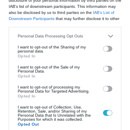
disclosure of your personal information by third parties on the
IAB’s list of downstream participants. This information may
also be disclosed by us to third parties on the
IAB’s List of
Downstream Participants
that may further disclose it to other
third parties.
06.08.2026 | 14:02
«Επιχείρηση ελεύθερα πεζοδρόμια» στην
Please note that this website/app uses one or more Google
Personal Data Processing Opt Outs
Αθήνα: Απομακρύνθηκαν παράνομα
services and may gather and store information including but
not limited to your visit or usage behaviour. You may click to
I want to opt-out of the Sharing of my
αντικείμενα από κοινόχρηστους χώρους
personal data.
grant or deny consent to Google and its third-party tags to
Opted In
use your data for below specified purposes in below Google
consent section.
I want to opt-out of the Sale of my
Personal Data.
Opted In
I want to opt-out of processing my
Personal Data for Targeted Advertising.
Opted In
I want to opt-out of Collection, Use,
Retention, Sale, and/or Sharing of my
Personal Data that Is Unrelated with the
Purposes for which it was collected.
Opted Out