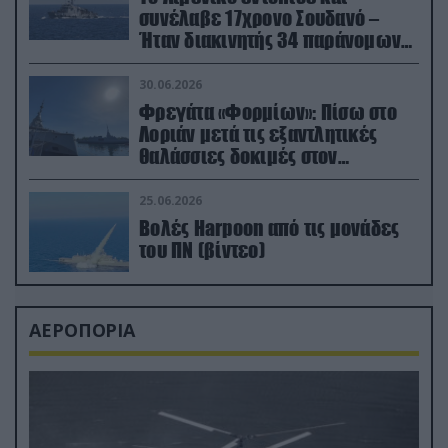
συνέλαβε 17χρονο Σουδανό –
Ήταν διακινητής 34 παράνομων
μεταναστών
30.06.2026
Φρεγάτα «Φορμίων»: Πίσω στο
Λοριάν μετά τις εξαντλητικές
θαλάσσιες δοκιμές στον
απαιτητικό Βισκαϊκό
25.06.2026
Βολές Harpoon από τις μονάδες
του ΠΝ (βίντεο)
ΑΕΡΟΠΟΡΙΑ