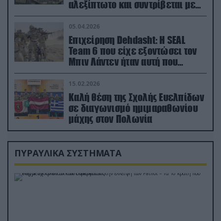
αλεξίπτωτο και συντρίβεται με
ορμή στο έδαφος (βίντεο)
05.04.2026
Επιχείρηση Dehdasht: Η SEAL
Team 6 που είχε εξοντώσει τον
Μπιν Λάντεν ήταν αυτή που
διέσωσε τον πιλότο του F-15
15.02.2026
Καλή θέση της Σχολής Ευελπίδων
σε διαγωνισμό ημιμαραθωνίου
μάχης στον Πολωνία
ΠΥΡΑΥΛΙΚΑ ΣΥΣΤΗΜΑΤΑ