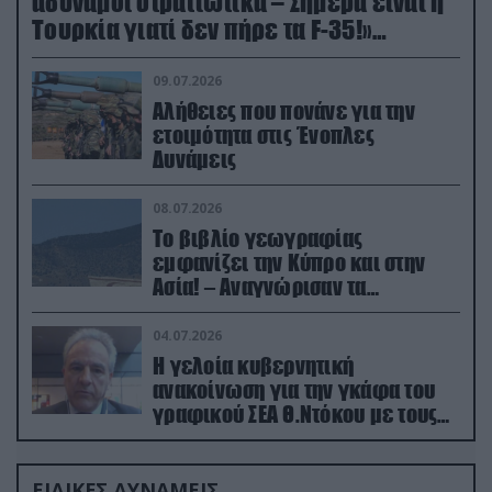
αδύναμοι στρατιωτικά – Σήμερα είναι η
Τουρκία γιατί δεν πήρε τα F-35!»
(βίντεο)
09.07.2026
Αλήθειες που πονάνε για την
ετοιμότητα στις Ένοπλες
Δυνάμεις
08.07.2026
Το βιβλίο γεωγραφίας
εμφανίζει την Κύπρο και στην
Ασία! – Αναγνώρισαν τα
κατεχόμενα; (φωτο)
04.07.2026
Η γελοία κυβερνητική
ανακοίνωση για την γκάφα του
γραφικού ΣΕΑ Θ.Ντόκου με τους
Ρώσους φαρσέρ
ΕΙΔΙΚΕΣ ΔΥΝΑΜΕΙΣ