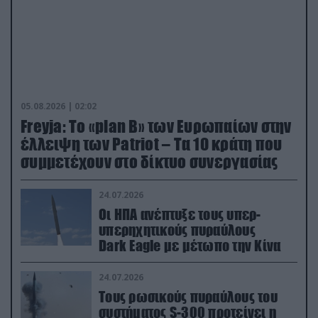
05.08.2026 | 02:02
Freyja: Το «plan Β» των Ευρωπαίων στην
έλλειψη των Patriot – Τα 10 κράτη που
συμμετέχουν στο δίκτυο συνεργασίας
24.07.2026
Οι ΗΠΑ ανέπτυξε τους υπερ-
υπερηχητικούς πυραύλους
Dark Eagle με μέτωπο την Κίνα
24.07.2026
Τους ρωσικούς πυραύλους του
συστήματος S-300 προτείνει η