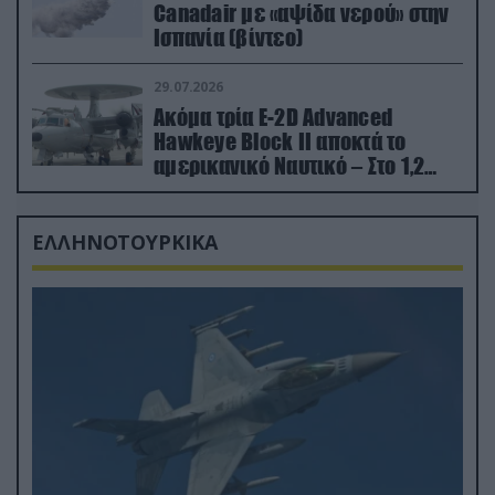
Canadair με «αψίδα νερού» στην
Ισπανία (βίντεο)
29.07.2026
Ακόμα τρία E-2D Advanced
Hawkeye Block II αποκτά το
αμερικανικό Ναυτικό – Στο 1,2
δισ.δολάρια το κόστος
ΕΛΛΗΝΟΤΟΥΡΚΙΚΑ