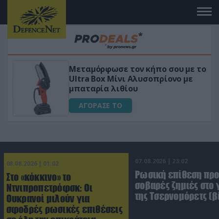
κήπο σου με το
«Μαγική» φόρμουλα τριβό
σοπρίονο με
για αύξηση της λίμπιντο
ΑΓΟΡΑΣΕ ΤΟ
07.08.2026 | 23:02
08.08.2026 | 01:02
Ρωσική επίθεση πρ
Στο «κόκκινο» το
σοβαρές ζημιές στο
Ντνιπροπετρόφσκ: Οι
της Τσερνομόρετς (β
Ουκρανοί μιλούν για
σφοδρές ρωσικές επιθέσεις