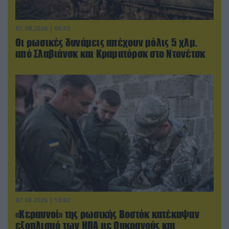
07.08.2026 | 08:02
Οι ρωσικές δυνάμεις απέχουν μόλις 5 χλμ.
από Σλαβιάνσκ και Κραματόρσκ στο Ντονέτσκ
07.08.2026 | 18:02
«Κεραυνοί» της ρωσικής Βοστόκ κατέκαψαν
εξοπλισμό των ΗΠΑ με Ουκρανούς και