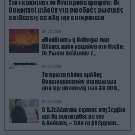
Στο «κόκκινο» το Ντνιπροπετρόφσκ: Οι
Ουκρανοί μιλούν για σφοδρές ρωσικές
επιθέσεις σε όλη την επικράτεια
07.08.2026
«Μούδιασε» η Naftogaz που
βλέπει κρύο χειμώνα στο Κίεβο:
Οι Ρώσοι διέλυσαν 7
εγκαταστάσεις του ουκρανικού
κολοσσού!
07.08.2026
Τα πρώτα πλάνα ομάδας
Βορειοκορεατών στρατιωτών
από την αποστολή των 30.000
που έφτασαν στη Ρωσία (βίντεο)
07.08.2026
Ο Β.Ζελέσνσκι έφτασε στη Σερβία
και θα συναντηθεί με τον
Α.Βούτσιτς – Όλα τα βλέμματα
στις σχέσεις με τη Ρωσία