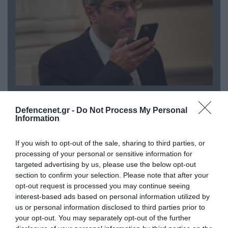
07.08.2026 | 20:02
Ο Γιάννης Αλαφούζος «τέλειωσε» τον
Defencenet.gr -
Do Not Process My Personal
Κωνσταντίνο Ζούλα από τον ΣΚΑΪ – Ο λόγος της
Information
απομάκρυνσής του
If you wish to opt-out of the sale, sharing to third parties, or
processing of your personal or sensitive information for
targeted advertising by us, please use the below opt-out
section to confirm your selection. Please note that after your
opt-out request is processed you may continue seeing
interest-based ads based on personal information utilized by
us or personal information disclosed to third parties prior to
your opt-out. You may separately opt-out of the further