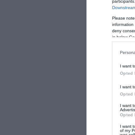
participants
Downstream 
Please note
information 
deny consent
in below Go
Persona
I want t
Opted 
I want t
Opted 
I want 
Advertis
Opted 
I want t
of my P
was col