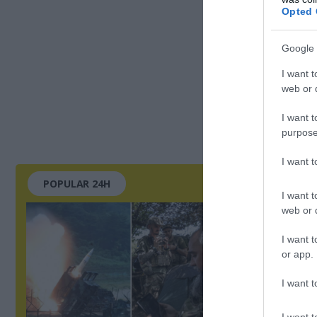
Opted 
Google 
I want t
web or d
I want t
purpose
I want 
POPULAR 24H
I want t
web or d
I want t
or app.
I want t
I want t