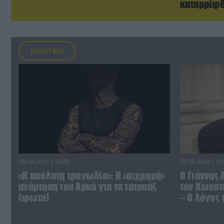
καταρρίφ
ΠΟΛΙΤΙΚΗ
08.08.2026 | 09:02
07.08.2026 | 20
«Η απόλυτη τραγωδία»: Η «αιχμηρή»
Ο Γιάννης
ανάρτηση του Αρκά για τα τατουάζ
τον Κωνστα
(φωτο)
– Ο λόγος