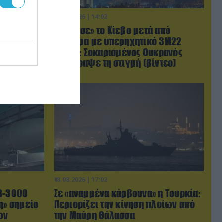
08.08.2026 | 14:02
φωνίας
«Φώτισε» το Κίεβο μετά από
ιστάν θα
χτύπημα με υπερηχητικό 3M22
λαμαμπάντ
Zircon: Σοκαρισμένος Ουκρανός
κατέγραψε τη στιγμή (βίντεο)
08.08.2026 | 17:02
AB-3000
Σε «αναμμένα κάρβουνα» η Τουρκία:
η» σημείο
Περιορίζει την κίνηση πλοίων από
ών
την Μαύρη Θάλασσα