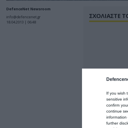
DefenceNet Newsroom
ΣΧΟΛΙΑΣΤΕ Τ
info@defencenet.gr
18.04.2013 | 06:48
Defencene
If you wish 
sensitive in
confirm you
continue se
information 
further disc