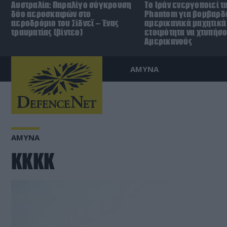
Αυστραλία: Παραλίγο σύγκρουση
Το Ιράν ενεργοποιεί τα
δύο αεροσκαφών στο
Phantom για βομβαρδι
αεροδρόμιο του Σίδνεϊ – Ένας
αμερικανικά μαχητικά
τραυματίας (βίντεο)
ετοιμότητα να χτυπήσ
Αμερικανούς
ΑΜΥΝΑ
ΑΜΥΝΑ
KKKK