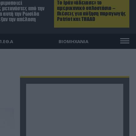
Το Ιράν «άδειασε» το
ομιμοποιεί
αμερικανικό οπλοστάσιο –
 μετανάστες από την
Πιέσεις για αύξηση παραγωγής
α αυτή την Ρωσίδα
Patriot και THAAD
ξαν την απέλαση
Π.ΕΘ.Α
ΒΙΟΜΗΧΑΝΙΑ