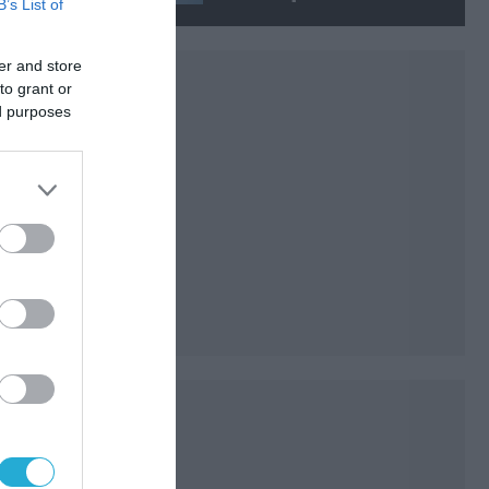
B’s List of
Τζανέιρο (βίντεο)
er and store
to grant or
ed purposes