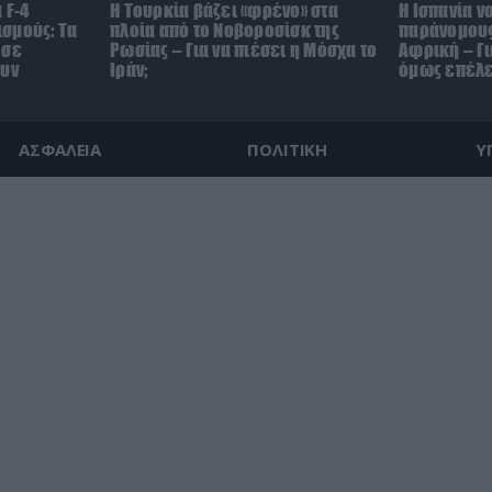
 F-4
Η Τουρκία βάζει «φρένο» στα
Η Ισπανία ν
σμούς: Τα
πλοία από το Νοβοροσίσκ της
παράνομους
 σε
Ρωσίας – Για να πιέσει η Μόσχα το
Αφρική – Γι
ουν
Ιράν;
όμως επέλε
ΑΣΦΑΛΕΙΑ
ΠΟΛΙΤΙΚΗ
Υ