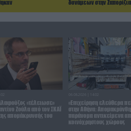
θηκαν
δυνάμεων στην Ζαπορίζια
:02
06.08.2026 | 14:02
 Αλαφούζος «τέλειωσε»
«Επιχείρηση ελεύθερα πε
ντίνο Ζούλα από τον ΣΚΑΪ
στην Αθήνα: Απομακρύνθ
 της απομάκρυνσής του
παράνομα αντικείμενα α
κοινόχρηστους χώρους