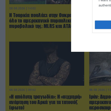
authenti
08.08.2026 | 14:02
08.08.2026 | 1
Η Τουρκία πουλάει στην Ουκρανία
ΕΚΤΑΚΤΟ: 
όλο το αμερικανικό πυραυλικό
βορειοκορ
πυροβολικό της: MLRS και ΑΤΑCMS
αναπτύχθη
08.08.2026 | 09:02
08.08.2026 | 1
«Η απόλυτη τραγωδία»: Η «αιχμηρή»
Ιράν: Δημ
ανάρτηση του Αρκά για τα τατουάζ
αμερικανι
(φωτο)
αεροσκαφ