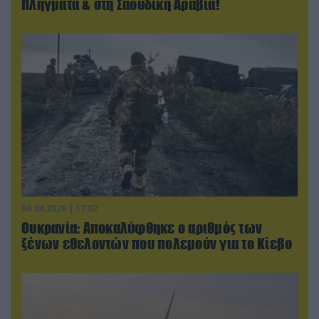
Πλήγματα & στη Σαουδική Αραβία!
06.08.2026 | 17:02
Ουκρανία: Αποκαλύφθηκε ο αριθμός των
ξένων εθελοντών που πολεμούν για το Κίεβο