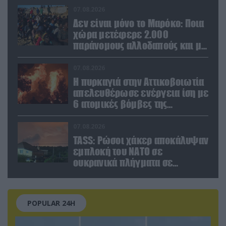
07.08.2026
Δεν είναι μόνο το Μαρόκο: Ποια
χώρα μετέφερε 2.000
παράνομους αλλοδαπούς και με
ναρκωτικά στην Ισπανία
(βίντεο)
07.08.2026
Η πυρκαγιά στην Αττικοβοιωτία
απελευθέρωσε ενέργεια ίση με
6 ατομικές βόμβες της
Χιροσίμα!
07.08.2026
TASS: Ρώσοι χάκερ αποκάλυψαν
εμπλοκή του ΝΑΤΟ σε
ουκρανικά πλήγματα σε
στόχους στο ρωσικό έδαφος!
POPULAR 24H