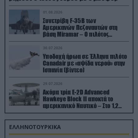
01.08.2026
Συνετρίβη F-35B των
Αμερικανών Πεζοναυτών στη
βάση Miramar – Ο πιλότος
εκτινάχθηκε εγκαίρως
30.07.2026
Υποδοχή ήρωα σε Έλληνα πιλότο
Canadair με «αψίδα νερού» στην
Ισπανία (βίντεο)
29.07.2026
Ακόμα τρία E-2D Advanced
Hawkeye Block II αποκτά το
αμερικανικό Ναυτικό – Στο 1,2
δισ.δολάρια το κόστος
ΕΛΛΗΝΟΤΟΥΡΚΙΚΑ