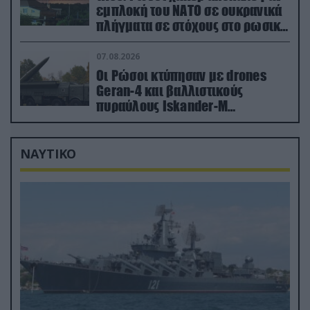
εμπλοκή του ΝΑΤΟ σε ουκρανικά
πλήγματα σε στόχους στο ρωσικό
έδαφος!
07.08.2026
Οι Ρώσοι κτύπησαν με drones
Geran-4 και βαλλιστικούς
πυραύλους Iskander-M
ουκρανικό τρένο με στρατιωτικό
εξοπλισμό
ΝΑΥΤΙΚΟ