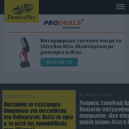
μόρφωσε τον κήπο σου με το
«Μαγική» φ
a Box Μίνι Αλυσοπρίονο με
για αύξηση
αρία λιθίου
ΑΓΟΡΑΣΕ
ΟΡΑΣΕ ΤΟ
07.08.2026 | 19:02
07.08.2026 | 19:02
Τουρκία, Σαουδική Α
Απετράπη το εγχείρημα
Πακιστάν υπέγραψαν
Ουκρανών για αντεπίθεση
συμφωνία: «Δεν στο
στο Κολομίγτσι: Δείτε το πριν
καμία χώρα» λέει η
& το μετά της προσπάθειάς