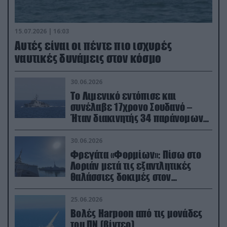
15.07.2026 | 16:03
Aυτές είναι οι πέντε πιο ισχυρές
ναυτικές δυνάμεις στον κόσμο
30.06.2026
Το Λιμενικό εντόπισε και
συνέλαβε 17χρονο Σουδανό –
Ήταν διακινητής 34 παράνομων
μεταναστών
30.06.2026
Φρεγάτα «Φορμίων»: Πίσω στο
Λοριάν μετά τις εξαντλητικές
θαλάσσιες δοκιμές στον
απαιτητικό Βισκαϊκό
25.06.2026
Βολές Harpoon από τις μονάδες
του ΠΝ (βίντεο)