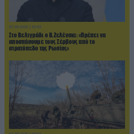
07.08.2026 | 02:02
Στο Βελιγράδι ο Β.Ζελένσκι: «Πρέπει να
αποσπάσουμε τους Σέρβους από το
στρατόπεδο της Ρωσίας»
07.08.2026 | 08:02