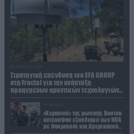
07.08.2026 | 18:02
Στρατηγική επένδυση του EFA GROUP
στη Fractal για την ανάπτυξη
προηγμένων αμυντικών τεχνολογιών
σε Ελλάδα και Κύπρο
07.08.2026
«Κεραυνοί» της ρωσικής Βοστόκ
κατέκαψαν εξοπλισμό των ΗΠΑ
με Ουκρανούς και Αμερικανούς
μισθοφόρους – Δείτε βίντεο