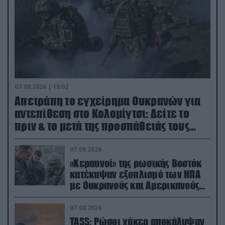
07.08.2026 | 19:02
Απετράπη το εγχείρημα Ουκρανών για
αντεπίθεση στο Κολομίγτσι: Δείτε το
πριν & το μετά της προσπάθειάς τους
(βίντεο)
07.08.2026
«Κεραυνοί» της ρωσικής Βοστόκ
κατέκαψαν εξοπλισμό των ΗΠΑ
με Ουκρανούς και Αμερικανούς
μισθοφόρους – Δείτε βίντεο
07.08.2026
TASS: Ρώσοι χάκερ αποκάλυψαν