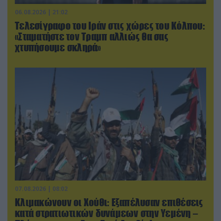
06.08.2026 | 21:02
Τελεσίγραφο του Ιράν στις χώρες του Κόλπου:
«Σταματήστε τον Τραμπ αλλιώς θα σας
χτυπήσουμε σκληρά»
07.08.2026 | 08:02
Κλιμακώνουν οι Χούθι: Eξαπέλυσαν επιθέσεις
κατά στρατιωτικών δυνάμεων στην Υεμένη –