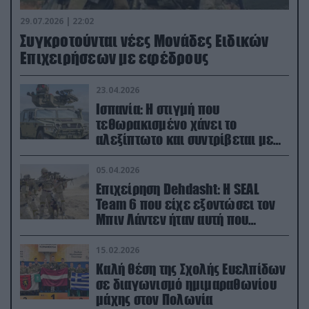
29.07.2026 | 22:02
Συγκροτούνται νέες Μονάδες Ειδικών
Επιχειρήσεων με εφέδρους
23.04.2026
Ισπανία: Η στιγμή που
τεθωρακισμένο χάνει το
αλεξίπτωτο και συντρίβεται με
ορμή στο έδαφος (βίντεο)
05.04.2026
Επιχείρηση Dehdasht: Η SEAL
Team 6 που είχε εξοντώσει τον
Μπιν Λάντεν ήταν αυτή που
διέσωσε τον πιλότο του F-15
15.02.2026
Καλή θέση της Σχολής Ευελπίδων
σε διαγωνισμό ημιμαραθωνίου
μάχης στον Πολωνία