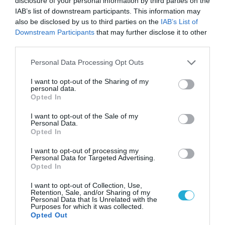
disclosure of your personal information by third parties on the
IAB’s list of downstream participants. This information may
also be disclosed by us to third parties on the
IAB’s List of
Downstream Participants
that may further disclose it to other
third parties.
Please note that this website/app uses one or more Google
Personal Data Processing Opt Outs
services and may gather and store information including but
not limited to your visit or usage behaviour. You may click to
I want to opt-out of the Sharing of my
personal data.
grant or deny consent to Google and its third-party tags to
Opted In
use your data for below specified purposes in below Google
04.08.2026 | 15:02
consent section.
I want to opt-out of the Sale of my
Αυτή την ώρα το τελευταίο «αντίο» στον πρώην
Personal Data.
Opted In
υπουργό Ι.Βαρβιτσιώτη (φωτο)
I want to opt-out of processing my
Personal Data for Targeted Advertising.
Opted In
I want to opt-out of Collection, Use,
Retention, Sale, and/or Sharing of my
Personal Data that Is Unrelated with the
Purposes for which it was collected.
Opted Out