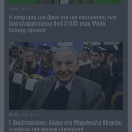
03.08.2026 | 12:02
Η ανάρτηση του Αρκά για την σύγκρουση των
δύο ελικοπτέρων Bell 214ST στην Ψάθα
Αττικής (φωτο)
03.08.2026 | 12:02
Γ.Βαρβιτσιώτης: Aύριο στη Μητρόπολη Αθηνών
η κηδεία του πρώην υπουργού