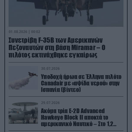
01.08.2026 | 00:02
Συνετρίβη F-35B των Αμερικανών
Πεζοναυτών στη βάση Miramar – Ο
πιλότος εκτινάχθηκε εγκαίρως
30.07.2026
Υποδοχή ήρωα σε Έλληνα πιλότο
Canadair με «αψίδα νερού» στην
Ισπανία (βίντεο)
29.07.2026
Ακόμα τρία E-2D Advanced
Hawkeye Block II αποκτά το
αμερικανικό Ναυτικό – Στο 1,2
δισ.δολάρια το κόστος