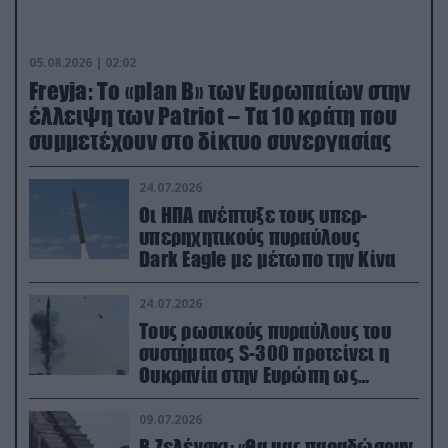
05.08.2026 | 02:02
Freyja: Το «plan Β» των Ευρωπαίων στην
έλλειψη των Patriot – Τα 10 κράτη που
συμμετέχουν στο δίκτυο συνεργασίας
24.07.2026
Οι ΗΠΑ ανέπτυξε τους υπερ-
υπερηχητικούς πυραύλους
Dark Eagle με μέτωπο την Κίνα
24.07.2026
Τους ρωσικούς πυραύλους του
συστήματος S-300 προτείνει η
Ουκρανία στην Ευρώπη ως
αντιβαλλιστικό σύστημα
09.07.2026
Β.Ζελένσκι: «Θα μας παραδώσουν