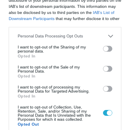
disclosure of your personal information by third parties on the
IAB’s list of downstream participants. This information may
also be disclosed by us to third parties on the
IAB’s List of
06.08.2026 | 09:03
Downstream Participants
that may further disclose it to other
«Οι εντελώς αθώοι»: Η ανάρτηση του Αρκά για
third parties.
τα ζώα που χάθηκαν στις πυρκαγιές της
Please note that this website/app uses one or more Google
Αττικής (φωτο)
Personal Data Processing Opt Outs
services and may gather and store information including but
not limited to your visit or usage behaviour. You may click to
I want to opt-out of the Sharing of my
personal data.
grant or deny consent to Google and its third-party tags to
Opted In
use your data for below specified purposes in below Google
consent section.
I want to opt-out of the Sale of my
Personal Data.
Opted In
I want to opt-out of processing my
Personal Data for Targeted Advertising.
Opted In
I want to opt-out of Collection, Use,
Retention, Sale, and/or Sharing of my
Personal Data that Is Unrelated with the
Purposes for which it was collected.
04.08.2026 | 15:02
Opted Out
Αυτή την ώρα το τελευταίο «αντίο» στον πρώην