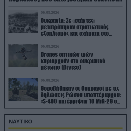
του
06.08.2026
Ουκρανία: Σε «στάχτες»
μετατράπηκαν στρατιωτικός
εξοπλισμός και οχήματα στο
Κίεβο μετά από ρωσικά
πλήγματα (βίντεο)
06.08.2026
Drones οπτικών ινών
κυριαρχούν στο ουκρανικό
μέτωπο (βίντεο)
06.08.2026
Θορυβήθηκαν οι Ουκρανοί με τις
δηλώσεις Ρώσου υποπτέραρχου:
«S-400 κατέρριψαν 10 MiG-29 σε
μόλις μια μέρα!»
ΝΑΥΤΙΚΟ