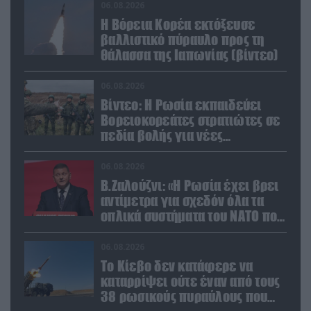
06.08.2026
Η Βόρεια Κορέα εκτόξευσε
βαλλιστικό πύραυλο προς τη
θάλασσα της Ιαπωνίας (βίντεο)
06.08.2026
Βίντεο: Η Ρωσία εκπαιδεύει
Βορειοκορεάτες στρατιώτες σε
πεδία βολής για νέες
επιχειρήσεις
06.08.2026
Β.Ζαλούζνι: «Η Ρωσία έχει βρει
αντίμετρα για σχεδόν όλα τα
οπλικά συστήματα του ΝΑΤΟ που
χρησιμοποιεί η Ουκρανία»
06.08.2026
Το Κίεβο δεν κατάφερε να
καταρρίψει ούτε έναν από τους
38 ρωσικούς πυραύλους που