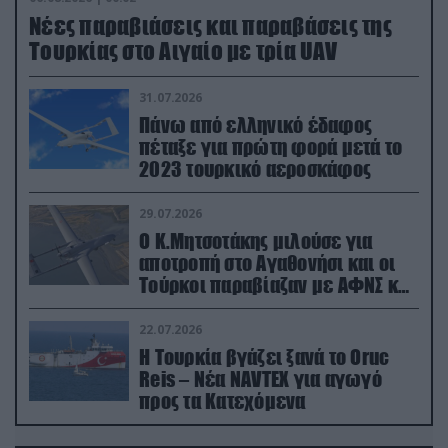
Νέες παραβιάσεις και παραβάσεις της
Τουρκίας στο Αιγαίο με τρία UAV
31.07.2026
Πάνω από ελληνικό έδαφος
πέταξε για πρώτη φορά μετά το
2023 τουρκικό αεροσκάφος
29.07.2026
Ο Κ.Μητσοτάκης μιλούσε για
αποτροπή στο Αγαθονήσι και οι
Τούρκοι παραβίαζαν με ΑΦΝΣ και
drone
22.07.2026
Η Τουρκία βγάζει ξανά το Oruc
Reis – Νέα NAVTEX για αγωγό
προς τα Κατεχόμενα