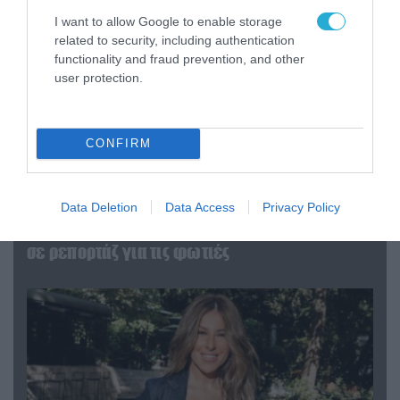
I want to allow Google to enable storage
related to security, including authentication
functionality and fraud prevention, and other
user protection.
CONFIRM
04.08.2026 | 12:02
Data Deletion
Data Access
Privacy Policy
O διευθυντής του OPEN προσπαθεί να τα
«μαζέψει» για τη δημοσιογράφο που γέλασε
σε ρεπορτάζ για τις φωτιές