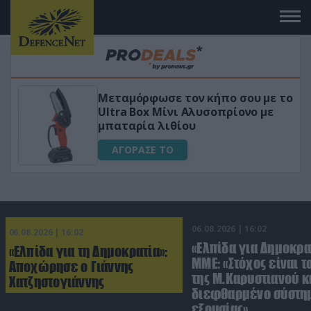
ο σου με το
«Μαγική» φόρμουλα τριβόλι 
ρίονο με
για αύξηση της λίμπιντο
ΑΓΟΡΑΣΕ ΤΟ
06.08.2026 | 16:02
06.08.2026 | 16:02
«Ελπίδα για Δημοκρα
«Ελπίδα για τη Δημοκρατία»:
ΜΜΕ: «Στόχος είναι τ
Αποχώρησε ο Γιάννης
της Μ.Καρυστιανού κα
Χατζηστογιάννης
διεφθαρμένο σύστη
εξουσίας»