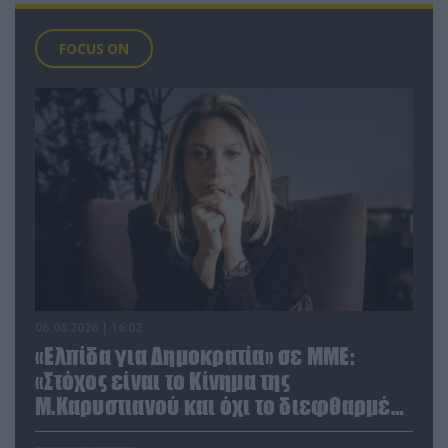
FOCUS ON
06.08.2026 | 16:02
«Ελπίδα για Δημοκρατία» σε ΜΜΕ:
«Στόχος είναι το Κίνημα της
Μ.Καρυστιανού και όχι το διεφθαρμένο
σύστημα εξουσίας»