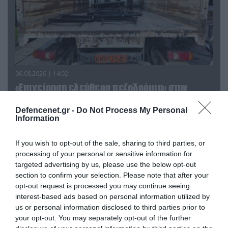
06.08.2026 | 14:02
«Επιχείρηση ελεύθερα πεζοδρόμια» στην
Αθήνα: Απομακρύνθηκαν παράνομα
αντικείμενα από κοινόχρηστους χώρους
Defencenet.gr -
Do Not Process My Personal
Information
If you wish to opt-out of the sale, sharing to third parties, or
processing of your personal or sensitive information for
targeted advertising by us, please use the below opt-out
section to confirm your selection. Please note that after your
opt-out request is processed you may continue seeing
interest-based ads based on personal information utilized by
us or personal information disclosed to third parties prior to
your opt-out. You may separately opt-out of the further