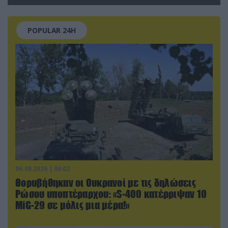
εκτοξεύτηκαν εναντίον του
POPULAR 24H
06.08.2026 | 00:02
Θορυβήθηκαν οι Ουκρανοί με τις δηλώσεις
Ρώσου υποπτέραρχου: «S-400 κατέρριψαν 10
MiG-29 σε μόλις μια μέρα!»