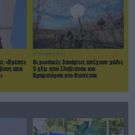
07.08.2026 | 08:02
κι: «Πρέπει
Οι ρωσικές δυνάμεις απέχουν μόλις
ρβους από
5 χλμ. από Σλαβιάνσκ και
»
Κραματόρσκ στο Ντονέτσκ