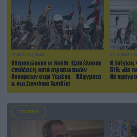
07.08.2026 | 08:02
07.08.2026 | 1
Κλιμακώνουν οι Χούθι: Eξαπέλυσαν
Κ.Τσίγκας 
επιθέσεις κατά στρατιωτικών
515: «Θα π
δυνάμεων στην Υεμένη – Πλήγματα
θα πραγμα
& στη Σαουδική Αραβία!
ΠΟΛΙΤΙΚΗ