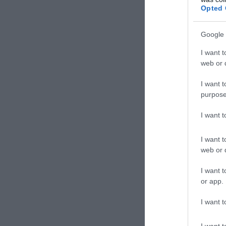
Opted 
Google 
I want t
web or d
I want t
purpose
I want 
I want t
web or d
I want t
or app.
I want t
I want t