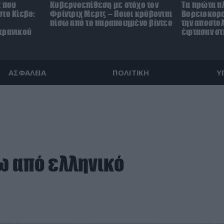
z που
Κυβερνοεπίθεση με στόχο τον
Τα πρώτα π
το Κίεβο:
Φρίντριχ Μερτς – Ποιοι κρύβονται
Βορειοκορε
πίσω από το παραποιημένο βίντεο
την αποστο
κρανικού
έφτασαν στ
ΑΣΦΑΛΕΙΑ
ΠΟΛΙΤΙΚΗ
Υ
ω από ελληνικό