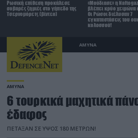
Ρωσική επίθεση προκάλεσε
«Μούδιασε» η Naftoga
σοβαρές ζημιές στο γήπεδο της
βλέπει κρύο χειμώνα σ
Τσερνομόρετς (βίντεο)
Οι Ρώσοι διέλυσαν 7
εγκαταστάσεις του ου
κολοσσού!
ΑΜΥΝΑ
ΑΜΥΝΑ
6 τουρκικά μαχητικά πάν
έδαφος
ΠΕΤΑΞΑΝ ΣΕ ΥΨΟΣ 180 ΜΕΤΡΩΝ!