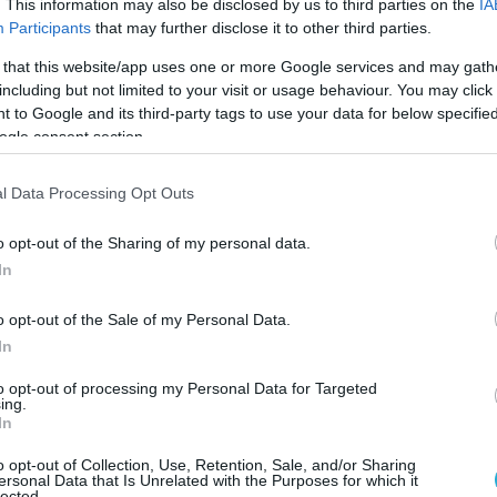
. This information may also be disclosed by us to third parties on the
IA
 1100 και 1350 μέτρων.
Participants
that may further disclose it to other third parties.
ισήλθε 15.34 νότια της Χίου.
 that this website/app uses one or more Google services and may gath
including but not limited to your visit or usage behaviour. You may click 
 to Google and its third-party tags to use your data for below specifi
ό ελληνικά μαχητικά έγινε ταυτόχρονα με τις
ogle consent section.
l Data Processing Opt Outs
 λίγο.
o opt-out of the Sharing of my personal data.
 defencenet.gr
In
o opt-out of the Sale of my Personal Data.
Ο ΑΡΘΡΟ
In
to opt-out of processing my Personal Data for Targeted
ing.
In
o opt-out of Collection, Use, Retention, Sale, and/or Sharing
ersonal Data that Is Unrelated with the Purposes for which it
lected.