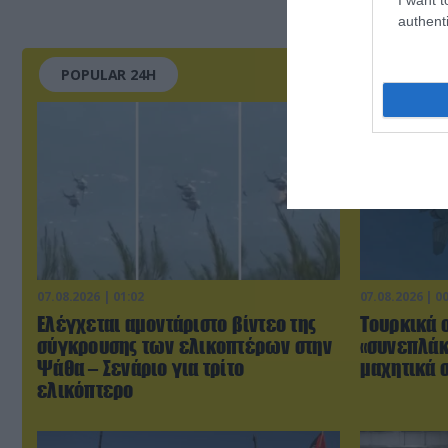
authenti
POPULAR 24H
07.08.2026 | 01:02
07.08.2026 | 0
Ελέγχεται αμοντάριστο βίντεο της
Τουρκικά 
σύγκρουσης των ελικοπτέρων στην
«συνεπλάκ
Ψάθα – Σενάριο για τρίτο
μαχητικά σ
ελικόπτερο