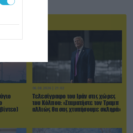
06.08.2026 | 21:02
ύγιο
Τελεσίγραφο του Ιράν στις χώρες
ο
του Κόλπου: «Σταματήστε τον Τραμπ
βίντεο)
αλλιώς θα σας χτυπήσουμε σκληρά»