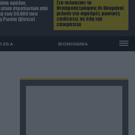
Στο «κόκκινο» το
λάνα ομάδας
Ντνιπροπετρόφσκ: Οι Ουκρανοί
ατών στρατιωτών από
μιλούν για σφοδρές ρωσικές
λή των 30.000 που
επιθέσεις σε όλη την
η Ρωσία (βίντεο)
επικράτεια
Π.ΕΘ.Α
ΒΙΟΜΗΧΑΝΙΑ