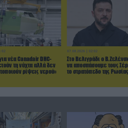
6:02
07.08.2026 | 02:02
για νέα Canadair DHC-
Στο Βελιγράδι ο Β.Ζελένσ
ετούν τη νύχτα αλλά δεν
να αποσπάσουμε τους Σέ
τοποιούν ρίψεις νερού»
το στρατόπεδο της Ρωσίας