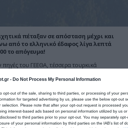
αχητικά πέταξαν σε απόσταση μέχρι και
νω από το ελληνικό έδαφος λίγα λεπτά
.00 το απόγευμα!
πηγές του ΓΕΕΘΑ, τέσσερα τουρκικά
ς F-4E Terminator και δύο F-16 πέρασαν
 15..52 επάνω από τα νησιά Μακρόνησος και
t.gr -
Do Not Process My Personal Information
συμπλέγματος των Φούρνων
to opt-out of the sale, sharing to third parties, or processing of your per
ς εικονικές αποστολές κρούσης και κλειστής
formation for targeted advertising by us, please use the below opt-out s
όβασης.
r selection. Please note that after your opt-out request is processed y
eing interest-based ads based on personal information utilized by us or
ν σε ύψος μεταξύ 180 και 750 μέτρων επάνω
disclosed to third parties prior to your opt-out. You may separately opt-
losure of your personal information by third parties on the IAB’s list of
ι και τα δεύτερα που κάλυπταν τα μαχητικά