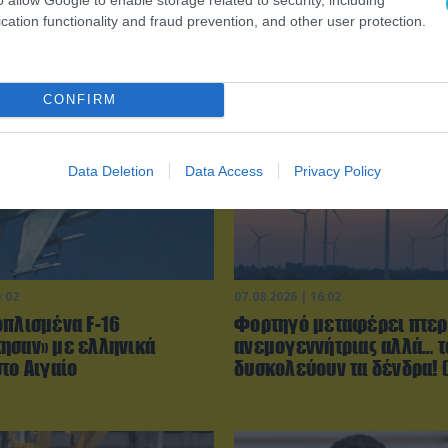
cation functionality and fraud prevention, and other user protection.
CONFIRM
Data Deletion
Data Access
Privacy Policy
0:02
07.08.2026 | 16:02
οπλισμένα F-16
Φορτηγό μεταφέρει πτερ
ησαν» με ελληνικά
ανεμογεννήτριας αλλά… τ
το Αιγαίο
δυσκολεύουν τα δένδρα! (