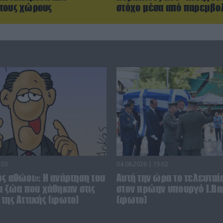
τους χώρους
στόχο μέσα από παρεμβο
:03
04.08.2026 | 15:02
ς αθώοι»: Η ανάρτηση του
Αυτή την ώρα το τελευταίο
α ζώα που χάθηκαν στις
στον πρώην υπουργό Ι.Βα
της Αττικής (φωτο)
(φωτο)