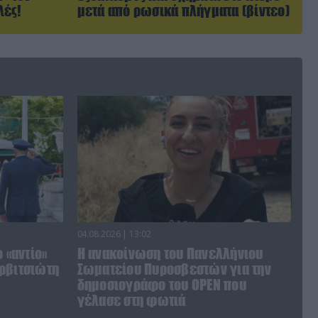
λές!
μετά από ρωσικά πλήγματα (βίντεο)
04.08.2026 | 13:02
 «αντίο»
Η ανακοίνωση του Πανελλήνιου
ρβιτσιώτη
Σωματείου Πυροσβεστών για την
δημοσιογράφο του OPEN που
γέλασε στη φωτιά