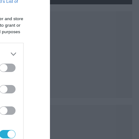
νεκρούς και τραυματίες
B’s List of
(βίντεο)
er and store
to grant or
ed purposes