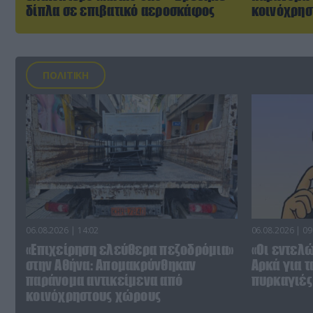
δίπλα σε επιβατικό αεροσκάφος
κοινόχρησ
ΠΟΛΙΤΙΚΗ
06.08.2026 | 14:02
06.08.2026 | 09
«Επιχείρηση ελεύθερα πεζοδρόμια»
«Οι εντελώ
στην Αθήνα: Απομακρύνθηκαν
Αρκά για τ
παράνομα αντικείμενα από
πυρκαγιές 
κοινόχρηστους χώρους