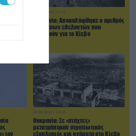
06.08.2026 | 17:02
ις χώρες
Ουκρανία: Αποκαλύφθηκε ο αριθμός
τον Τραμπ
των ξένων εθελοντών που
με σκληρά»
πολεμούν για το Κίεβο
06.08.2026 | 12:02
σία
Ουκρανία: Σε «στάχτες»
υς
μετατράπηκαν στρατιωτικός
» τον
εξοπλισμός και οχήματα στο Κίεβο