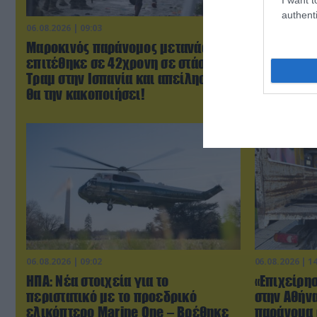
authenti
06.08.2026 | 09:03
06.08.2026 | 0
Μαροκινός παράνομος μετανάστης
ΗΠΑ: Το τε
επιτέθηκε σε 42χρονη σε στάση
μητέρας σ
Τραμ στην Ισπανία και απείλησε ότι
πριν από 
θα την κακοποιήσει!
παιδιών τ
06.08.2026 | 09:02
06.08.2026 | 1
ΗΠΑ: Nέα στοιχεία για το
«Επιχείρη
περιστατικό με το προεδρικό
στην Αθήν
ελικόπτερο Marine One – Βρέθηκε
παράνομα 