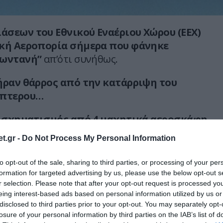
σεων του Εθνικού Εναέριου Χώρου (ΕΕΧ)
ική Αεροπορία σήμερα που φάνηκε
ζωντανή”
απ’ότι συνήθως.
ήραν θάρρος από την κατάρριψη του
όπτερου…
ς σχηματισμός από 4 μαχητικά αεροσκάφη
σε μεμονωμένη περίπτωση
t.gr -
Do Not Process My Personal Information
ν 4 παραβάσεις του FIR Αθηνών και 6
υ ΕΕΧ. Από τα τουρκικά αεροσκάφη τα 2
to opt-out of the sale, sharing to third parties, or processing of your per
ό ενώ η τουρκική δραστηριότητα
formation for targeted advertising by us, please use the below opt-out s
r selection. Please note that after your opt-out request is processed y
βόρειο, κεντρικό και Ν.Α. Αιγαίο.
eing interest-based ads based on personal information utilized by us or
disclosed to third parties prior to your opt-out. You may separately opt-
 defencenet.gr
losure of your personal information by third parties on the IAB’s list of