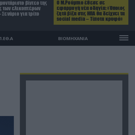
Ο Μ.Ρούμπιο έθεσε σε
μοντάριστο βίντεο της
εφαρμογή νέα οδηγία: «Όποιος
 των ελικοπτέρων
ζητά βίζα στις ΗΠΑ θα δείχνει τα
 Σενάριο για τρίτο
social media – Τίποτα κρυφό»
Π.ΕΘ.Α
ΒΙΟΜΗΧΑΝΙΑ