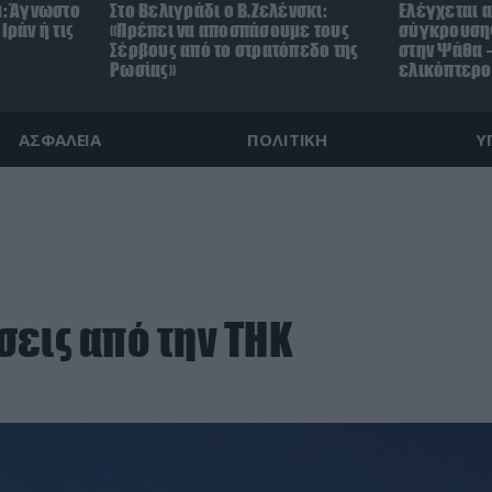
μ: Άγνωστο
Στο Βελιγράδι ο Β.Ζελένσκι:
Ελέγχεται α
Ιράν ή τις
«Πρέπει να αποσπάσουμε τους
σύγκρουσης
Σέρβους από το στρατόπεδο της
στην Ψάθα –
Ρωσίας»
ελικόπτερο
ΑΣΦΑΛΕΙΑ
ΠΟΛΙΤΙΚΗ
Υ
εις από την ΤΗΚ