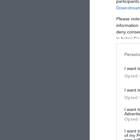
participants
Downstream 
ΣΧΟΛΙΑΣΤΕ Τ
Please note
information 
deny consent
in below Go
Persona
I want t
Opted 
I want t
Opted 
I want 
Advertis
Opted 
I want t
of my P
was col