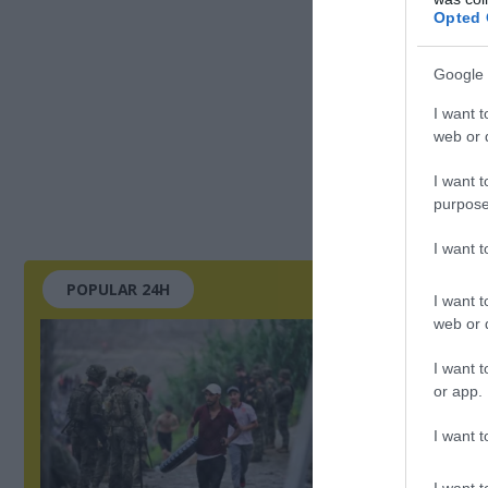
Opted 
Google 
I want t
web or d
I want t
purpose
I want 
POPULAR 24H
I want t
web or d
I want t
or app.
I want t
I want t