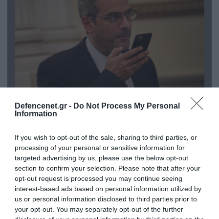
07.08.2026 | 20:02
Defencenet.gr -
Do Not Process My Personal
Ο Γιάννης Αλαφούζος «τέλειωσε» τον
Information
Κωνσταντίνο Ζούλα από τον ΣΚΑΪ – Ο λόγος της
απομάκρυνσής του
If you wish to opt-out of the sale, sharing to third parties, or
processing of your personal or sensitive information for
targeted advertising by us, please use the below opt-out
section to confirm your selection. Please note that after your
opt-out request is processed you may continue seeing
interest-based ads based on personal information utilized by
us or personal information disclosed to third parties prior to
your opt-out. You may separately opt-out of the further