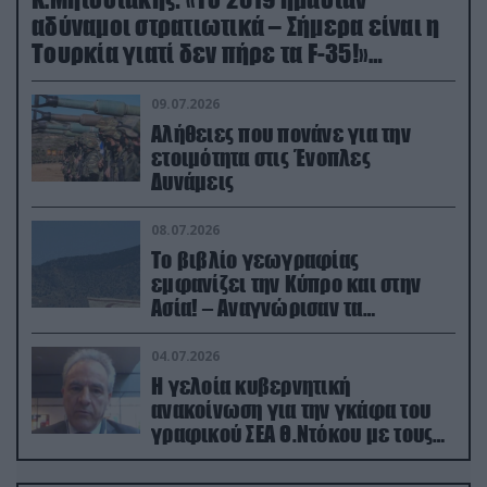
αδύναμοι στρατιωτικά – Σήμερα είναι η
Τουρκία γιατί δεν πήρε τα F-35!»
(βίντεο)
09.07.2026
Αλήθειες που πονάνε για την
ετοιμότητα στις Ένοπλες
Δυνάμεις
08.07.2026
Το βιβλίο γεωγραφίας
εμφανίζει την Κύπρο και στην
Ασία! – Αναγνώρισαν τα
κατεχόμενα; (φωτο)
04.07.2026
Η γελοία κυβερνητική
ανακοίνωση για την γκάφα του
γραφικού ΣΕΑ Θ.Ντόκου με τους
Ρώσους φαρσέρ