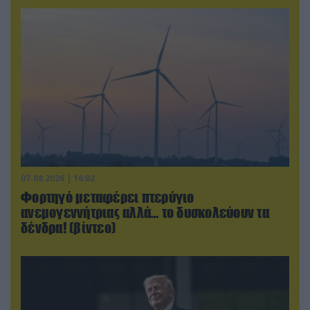
07.08.2026 | 16:02
Φορτηγό μεταφέρει πτερύγιο
ανεμογεννήτριας αλλά… το δυσκολεύουν τα
δένδρα! (βίντεο)