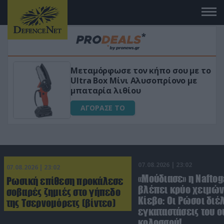
με το
«Μαγική» φόρμουλα τριβόλι + VIP
με
για αύξηση της λίμπιντο
ΑΓΟΡΑΣΕ ΤΟ
07.08.2026 | 23:02
07.08.2026 | 23:02
«Μούδιασε» η Naftog
Ρωσική επίθεση προκάλεσε
βλέπει κρύο χειμών
σοβαρές ζημιές στο γήπεδο
Κίεβο: Οι Ρώσοι διέ
της Τσερνομόρετς (βίντεο)
εγκαταστάσεις του 
κολοσσού!