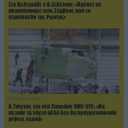
Στο Βελιγράδι ο Β.Ζελένσκι: «Πρέπει να
αποσπάσουμε τους Σέρβους από το
στρατόπεδο της Ρωσίας»
07.08.2026 | 16:02
Κ.Τσίγκας για νέα Canadair DHC-515: «Θα
πετούν τη νύχτα αλλά δεν θα πραγματοποιούν
ρίψεις νερού»