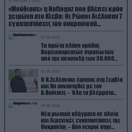
07.08.2026 | 23:02
«Μούδιασε» η Naftogaz που βλέπει κρύο
χειμώνα στο Κίεβο: Οι Ρώσοι διέλυσαν 7
εγκαταστάσεις του ουκρανικού
κολοσσού!
07.08.2026
Τα πρώτα πλάνα ομάδας
Βορειοκορεατών στρατιωτών
από την αποστολή των 30.000
που έφτασαν στη Ρωσία (βίντεο)
07.08.2026
Ο Β.Ζελέσνσκι έφτασε στη Σερβία
και θα συναντηθεί με τον
Α.Βούτσιτς – Όλα τα βλέμματα
στις σχέσεις με τη Ρωσία
07.08.2026
Νέα ρωσικά πλήγματα σε πλοία
και λιμενικές εγκαταστάσεις της
Ουκρανίας – Δύο νεκροί στην