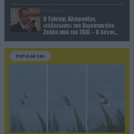
Κριμαία
07.08.2026
Ο Γιάννης Αλαφούζος
«τέλειωσε» τον Κωνσταντίνο
Ζούλα από τον ΣΚΑΪ – Ο λόγος
της απομάκρυνσής του
POPULAR 24H