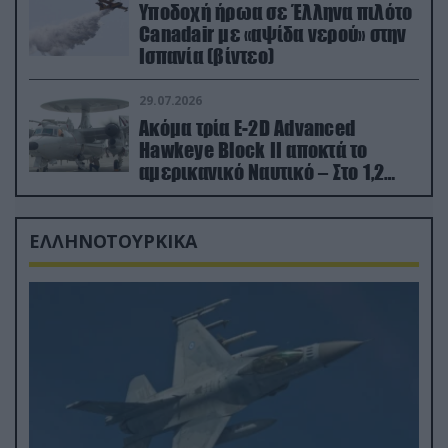
Υποδοχή ήρωα σε Έλληνα πιλότο
Canadair με «αψίδα νερού» στην
Ισπανία (βίντεο)
29.07.2026
Ακόμα τρία E-2D Advanced
Hawkeye Block II αποκτά το
αμερικανικό Ναυτικό – Στο 1,2
δισ.δολάρια το κόστος
ΕΛΛΗΝΟΤΟΥΡΚΙΚΑ