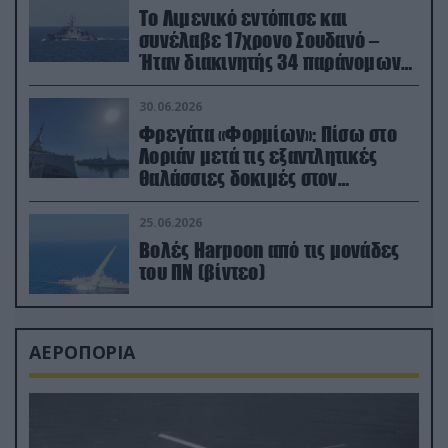
Το Λιμενικό εντόπισε και
συνέλαβε 17χρονο Σουδανό –
Ήταν διακινητής 34 παράνομων
μεταναστών
30.06.2026
Φρεγάτα «Φορμίων»: Πίσω στο
Λοριάν μετά τις εξαντλητικές
θαλάσσιες δοκιμές στον
απαιτητικό Βισκαϊκό
25.06.2026
Βολές Harpoon από τις μονάδες
του ΠΝ (βίντεο)
ΑΕΡΟΠΟΡΙΑ