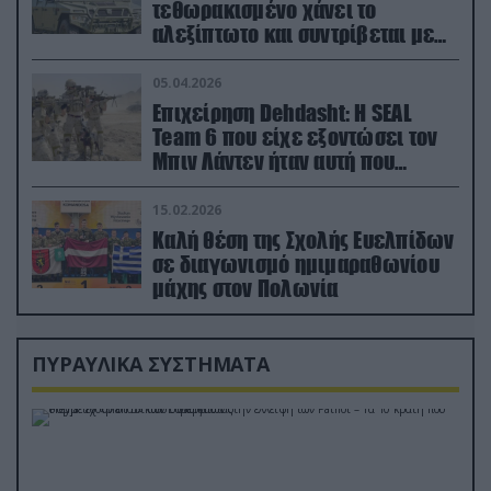
τεθωρακισμένο χάνει το
αλεξίπτωτο και συντρίβεται με
ορμή στο έδαφος (βίντεο)
05.04.2026
Επιχείρηση Dehdasht: Η SEAL
Team 6 που είχε εξοντώσει τον
Μπιν Λάντεν ήταν αυτή που
διέσωσε τον πιλότο του F-15
15.02.2026
Καλή θέση της Σχολής Ευελπίδων
σε διαγωνισμό ημιμαραθωνίου
μάχης στον Πολωνία
ΠΥΡΑΥΛΙΚΑ ΣΥΣΤΗΜΑΤΑ