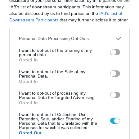
disclosure of your personal information by third parties on the
IAB’s list of downstream participants. This information may
also be disclosed by us to third parties on the
IAB’s List of
Downstream Participants
that may further disclose it to other
third parties.
06.08.2026 | 14:02
Please note that this website/app uses one or more Google
Personal Data Processing Opt Outs
«Επιχείρηση ελεύθερα πεζοδρόμια» στην
services and may gather and store information including but
not limited to your visit or usage behaviour. You may click to
I want to opt-out of the Sharing of my
Αθήνα: Απομακρύνθηκαν παράνομα
personal data.
grant or deny consent to Google and its third-party tags to
αντικείμενα από κοινόχρηστους χώρους
Opted In
use your data for below specified purposes in below Google
consent section.
I want to opt-out of the Sale of my
Personal Data.
Opted In
I want to opt-out of processing my
Personal Data for Targeted Advertising.
Opted In
I want to opt-out of Collection, Use,
Retention, Sale, and/or Sharing of my
Personal Data that Is Unrelated with the
Purposes for which it was collected.
Opted Out