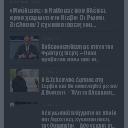
07.08.2026 | 23:02
«Μούδιασε» η Naftogaz που βλέπει
κρύο χειμώνα στο Κίεβο: Οι Ρώσοι
διέλυσαν 7 εγκαταστάσεις του
ουκρανικού κολοσσού!
07.08.2026
Κυβερνοεπίθεση με στόχο τον
Φρίντριχ Μερτς – Ποιοι
κρύβονται πίσω από το
παραποιημένο βίντεο
07.08.2026
Ο Β.Ζελέσνσκι έφτασε στη
Σερβία και θα συναντηθεί με τον
Α.Βούτσιτς – Όλα τα βλέμματα
στις σχέσεις με τη Ρωσία
07.08.2026
Νέα ρωσικά πλήγματα σε πλοία
και λιμενικές εγκαταστάσεις
της Ουκρανίας – Δύο νεκροί στην