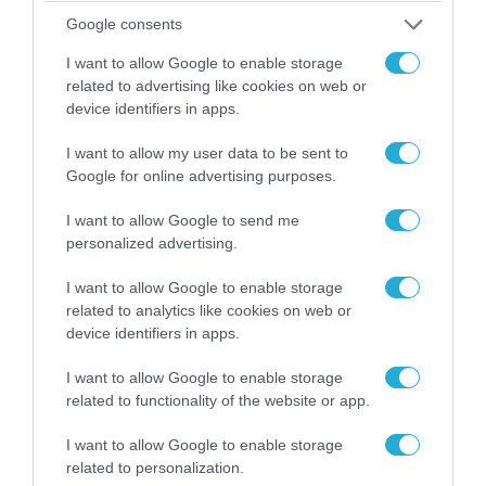
Google consents
06.08.2026 | 09:03
«Οι εντελώς αθώοι»: Η ανάρτηση του Αρκά για
I want to allow Google to enable storage
τα ζώα που χάθηκαν στις πυρκαγιές της
related to advertising like cookies on web or
Αττικής (φωτο)
device identifiers in apps.
I want to allow my user data to be sent to
Google for online advertising purposes.
I want to allow Google to send me
personalized advertising.
I want to allow Google to enable storage
related to analytics like cookies on web or
device identifiers in apps.
I want to allow Google to enable storage
related to functionality of the website or app.
04.08.2026 | 15:02
Αυτή την ώρα το τελευταίο «αντίο» στον πρώην
I want to allow Google to enable storage
υπουργό Ι.Βαρβιτσιώτη (φωτο)
related to personalization.