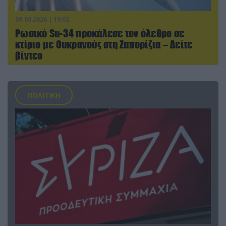
09.08.2026 | 19:02
Ρωσικό Su-34 προκάλεσε τον όλεθρο σε
κτίριο με Ουκρανούς στη Ζαπορίζια – Δείτε
βίντεο
ΠΟΛΙΤΙΚΗ