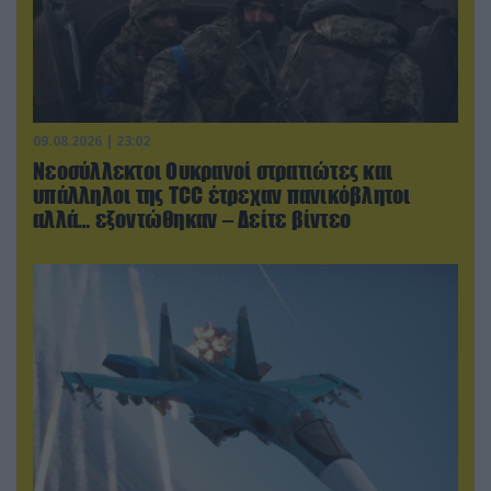
09.08.2026 | 23:02
Νεοσύλλεκτοι Ουκρανοί στρατιώτες και
υπάλληλοι της TCC έτρεχαν πανικόβλητοι
αλλά… εξοντώθηκαν – Δείτε βίντεο