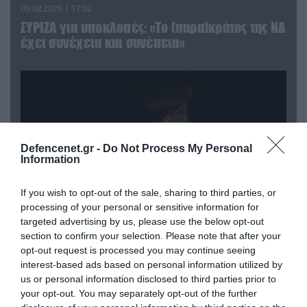
09.08.2026 | 17:02
ΣΥΡΙΖΑ για υποκλοπές: «Το (παρα)κράτος της ΝΔ
έχει συνέχεια και συνέπεια»
Defencenet.gr -
Do Not Process My Personal
Information
If you wish to opt-out of the sale, sharing to third parties, or
processing of your personal or sensitive information for
targeted advertising by us, please use the below opt-out
section to confirm your selection. Please note that after your
08.08.2026 | 09:02
opt-out request is processed you may continue seeing
«Η απόλυτη τραγωδία»: Η «αιχμηρή» ανάρτηση
interest-based ads based on personal information utilized by
του Αρκά για τα τατουάζ (φωτο)
us or personal information disclosed to third parties prior to
your opt-out. You may separately opt-out of the further