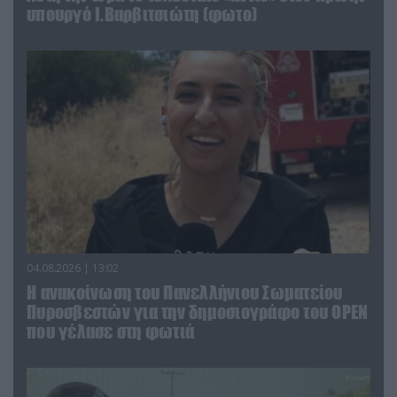
υπουργό Ι.Βαρβιτσιώτη (φωτο)
04.08.2026 | 13:02
Η ανακοίνωση του Πανελλήνιου Σωματείου
Πυροσβεστών για την δημοσιογράφο του OPEN
που γέλασε στη φωτιά