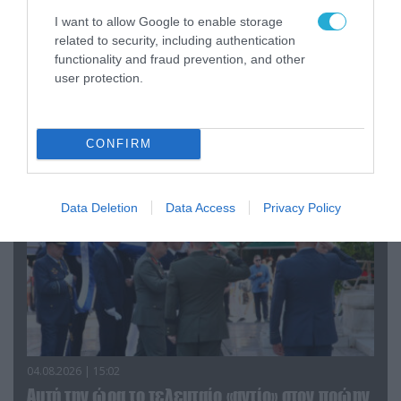
I want to allow Google to enable storage
related to security, including authentication
06.08.2026 | 09:03
functionality and fraud prevention, and other
«Οι εντελώς αθώοι»: Η ανάρτηση του Αρκά για
user protection.
τα ζώα που χάθηκαν στις πυρκαγιές της
Αττικής (φωτο)
CONFIRM
Data Deletion
Data Access
Privacy Policy
04.08.2026 | 15:02
Αυτή την ώρα το τελευταίο «αντίο» στον πρώην