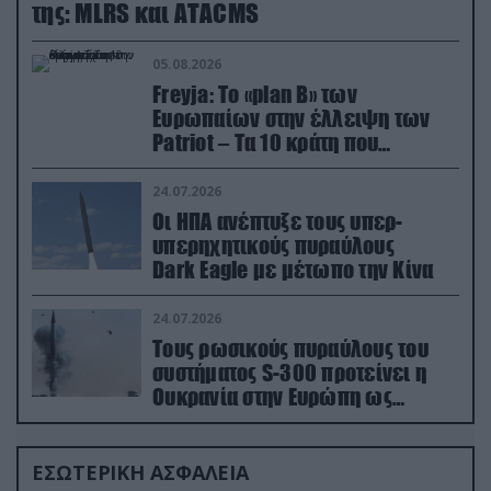
της: MLRS και ΑΤΑCMS
05.08.2026
Freyja: Το «plan Β» των
Ευρωπαίων στην έλλειψη των
Patriot – Τα 10 κράτη που
συμμετέχουν στο δίκτυο
συνεργασίας
24.07.2026
Οι ΗΠΑ ανέπτυξε τους υπερ-
υπερηχητικούς πυραύλους
Dark Eagle με μέτωπο την Κίνα
24.07.2026
Τους ρωσικούς πυραύλους του
συστήματος S-300 προτείνει η
Ουκρανία στην Ευρώπη ως
αντιβαλλιστικό σύστημα
ΕΣΩΤΕΡΙΚΗ ΑΣΦΑΛΕΙΑ