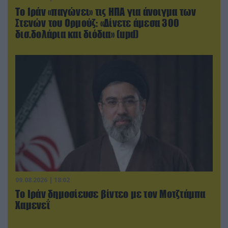
Το Ιράν «παγώνει» τις ΗΠΑ για άνοιγμα των
Στενών του Ορμούζ: «Δίνετε άμεσα 300
δισ.δολάρια και διόδια» (upd)
09.08.2026 | 18:02
Το Ιράν δημοσίευσε βίντεο με τον Μοτζτάμπα
Χαμενεΐ