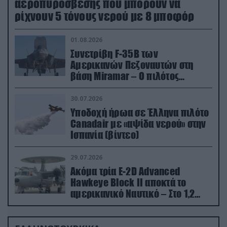
αεροπυρόσβεσης που μπορούν να
ρίχνουν 5 τόνους νερού με 8 μποφόρ
01.08.2026
Συνετρίβη F-35B των
Αμερικανών Πεζοναυτών στη
βάση Miramar – Ο πιλότος
εκτινάχθηκε εγκαίρως
30.07.2026
Υποδοχή ήρωα σε Έλληνα πιλότο
Canadair με «αψίδα νερού» στην
Ισπανία (βίντεο)
29.07.2026
Ακόμα τρία E-2D Advanced
Hawkeye Block II αποκτά το
αμερικανικό Ναυτικό – Στο 1,2
δισ.δολάρια το κόστος