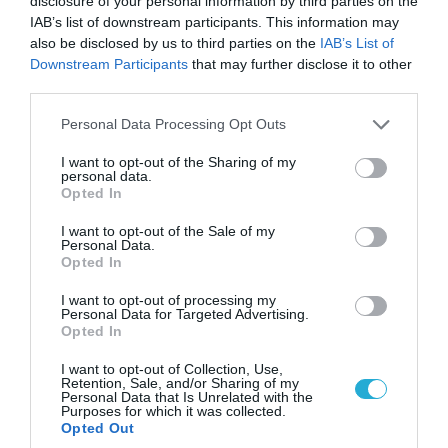
disclosure of your personal information by third parties on the
IAB’s list of downstream participants. This information may
also be disclosed by us to third parties on the
IAB’s List of
Downstream Participants
that may further disclose it to other
third parties.
Please note that this website/app uses one or more Google
Personal Data Processing Opt Outs
services and may gather and store information including but
not limited to your visit or usage behaviour. You may click to
I want to opt-out of the Sharing of my
personal data.
grant or deny consent to Google and its third-party tags to
Opted In
use your data for below specified purposes in below Google
consent section.
I want to opt-out of the Sale of my
07.08.2026 | 20:02
Personal Data.
Ο Γιάννης Αλαφούζος «τέλειωσε» τον
Opted In
Κωνσταντίνο Ζούλα από τον ΣΚΑΪ – Ο λόγος της
I want to opt-out of processing my
απομάκρυνσής του
Personal Data for Targeted Advertising.
Opted In
I want to opt-out of Collection, Use,
Retention, Sale, and/or Sharing of my
Personal Data that Is Unrelated with the
Purposes for which it was collected.
Opted Out