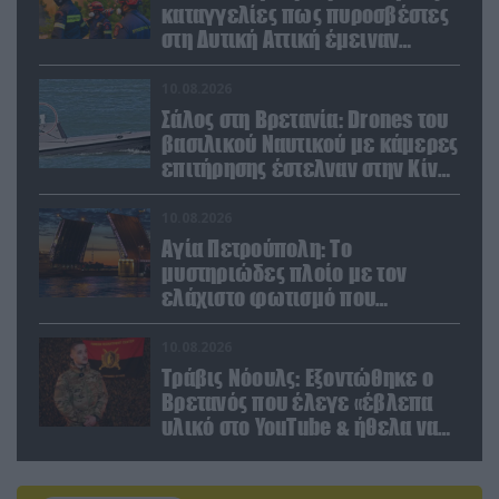
καταγγελίες πως πυροσβέστες
στη Δυτική Αττική έμειναν
χωρίς φαγητό και νερό
10.08.2026
Σάλος στη Βρετανία: Drones του
βασιλικού Ναυτικού με κάμερες
επιτήρησης έστελναν στην Κίνα
απόρρητες πληροφορίες!
10.08.2026
Αγία Πετρούπολη: Το
μυστηριώδες πλοίο με τον
ελάχιστο φωτισμό που
προκάλεσε την περιέργεια
κατοίκων και περαστικών
10.08.2026
Τράβις Νόουλς: Εξοντώθηκε ο
Βρετανός που έλεγε «έβλεπα
υλικό στο YouTube & ήθελα να
καθαρίσω τους Ρώσους»
(βίντεο)