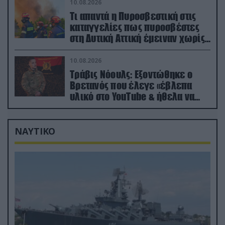
10.08.2026
Τι απαντά η Πυροσβεστική στις
καταγγελίες πως πυροσβέστες
στη Δυτική Αττική έμειναν χωρίς
φαγητό και νερό
10.08.2026
Τράβις Νόουλς: Εξοντώθηκε ο
Βρετανός που έλεγε «έβλεπα
υλικό στο YouTube & ήθελα να
καθαρίσω τους Ρώσους» (βίντεο)
ΝΑΥΤΙΚΟ