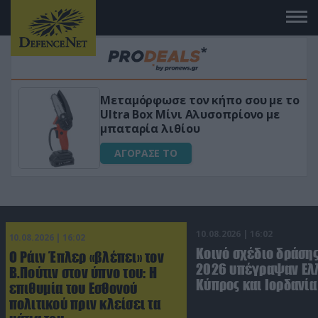
υ με το
«Μαγική» φόρμουλα τριβόλι + V
νο με
για αύξηση της λίμπιντο
ΑΓΟΡΑΣΕ ΤΟ
10.08.2026 | 16:02
10.08.2026 | 16:02
Κοινό σχέδιο δράσης
Ο Ράιν Έπλερ «βλέπει» τον
2026 υπέγραψαν Ελ
Β.Πούτιν στον ύπνο του: Η
Κύπρος και Ιορδανία
επιθυμία του Εσθονού
πολιτικού πριν κλείσει τα