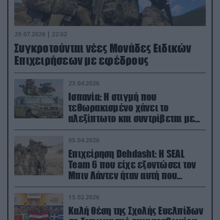
29.07.2026 | 22:02
Συγκροτούνται νέες Μονάδες Ειδικών
Επιχειρήσεων με εφέδρους
23.04.2026
Ισπανία: Η στιγμή που
τεθωρακισμένο χάνει το
αλεξίπτωτο και συντρίβεται με
ορμή στο έδαφος (βίντεο)
05.04.2026
Επιχείρηση Dehdasht: Η SEAL
Team 6 που είχε εξοντώσει τον
Μπιν Λάντεν ήταν αυτή που
διέσωσε τον πιλότο του F-15
15.02.2026
Καλή θέση της Σχολής Ευελπίδων