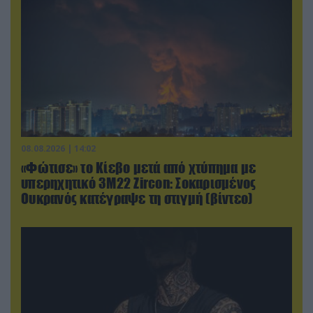
08.08.2026 | 14:02
«Φώτισε» το Κίεβο μετά από χτύπημα με
υπερηχητικό 3M22 Zircon: Σοκαρισμένος
Ουκρανός κατέγραψε τη στιγμή (βίντεο)