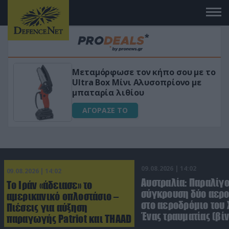
Μεταμόρφωσε τον κήπο σου με το
κό
Ultra Box Μίνι Αλυσοπρίονο με
μπαταρία λιθίου
ΑΓΟΡΑΣΕ ΤΟ
09.08.2026 | 14:02
09.08.2026 | 14:02
Αυστραλία: Παραλίγ
Το Ιράν «άδειασε» το
σύγκρουση δύο αε
αμερικανικό οπλοστάσιο –
στο αεροδρόμιο του 
Πιέσεις για αύξηση
Ένας τραυματίας (βίν
παραγωγής Patriot και THAAD