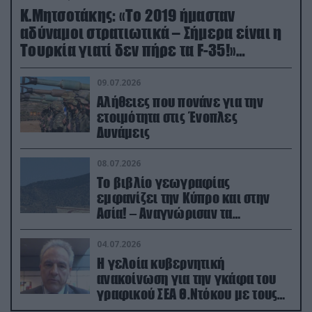
Κ.Μητσοτάκης: «Το 2019 ήμασταν
αδύναμοι στρατιωτικά – Σήμερα είναι η
Τουρκία γιατί δεν πήρε τα F-35!»
(βίντεο)
09.07.2026
Αλήθειες που πονάνε για την
ετοιμότητα στις Ένοπλες
Δυνάμεις
08.07.2026
Το βιβλίο γεωγραφίας
εμφανίζει την Κύπρο και στην
Ασία! – Αναγνώρισαν τα
κατεχόμενα; (φωτο)
04.07.2026
Η γελοία κυβερνητική
ανακοίνωση για την γκάφα του
γραφικού ΣΕΑ Θ.Ντόκου με τους
Ρώσους φαρσέρ