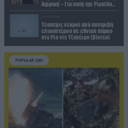
Αφρική – Για αυτή την Ρωσίδα
όμως επέλεξαν την απέλαση
09.08.2026
Τέσσερις νεκροί από συντριβή
ελικοπτέρου σε εθνικό πάρκο
στο Ρίο ντε Τζανέιρο (βίντεο)
POPULAR 24H