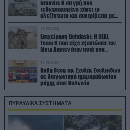
Ισπανία: Η στιγμή που
τεθωρακισμένο χάνει το
αλεξίπτωτο και συντρίβεται με
ορμή στο έδαφος (βίντεο)
05.04.2026
Επιχείρηση Dehdasht: Η SEAL
Team 6 που είχε εξοντώσει τον
Μπιν Λάντεν ήταν αυτή που
διέσωσε τον πιλότο του F-15
15.02.2026
Καλή θέση της Σχολής Ευελπίδων
σε διαγωνισμό ημιμαραθωνίου
μάχης στον Πολωνία
ΠΥΡΑΥΛΙΚΑ ΣΥΣΤΗΜΑΤΑ