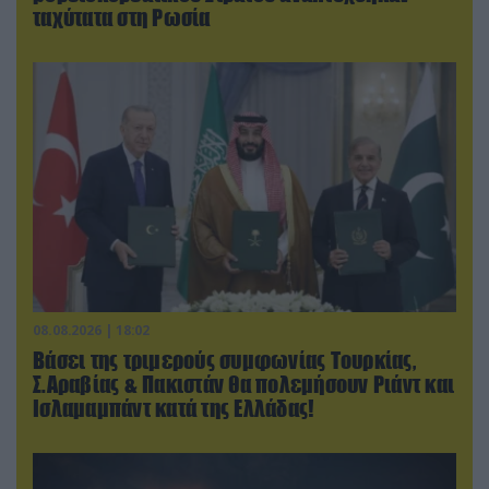
ταχύτατα στη Ρωσία
08.08.2026 | 18:02
Βάσει της τριμερούς συμφωνίας Τουρκίας,
Σ.Αραβίας & Πακιστάν θα πολεμήσουν Ριάντ και
Ισλαμαμπάντ κατά της Ελλάδας!