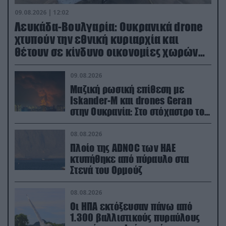
09.08.2026 | 12:02
Λευκάδα-Βουλγαρία: Ουκρανικά drone
χτυπούν την εθνική κυριαρχία και
θέτουν σε κίνδυνο οικονομίες χωρών
του ΝΑΤΟ
09.08.2026
Μαζική ρωσική επίθεση με
Iskander-M και drones Geran
στην Ουκρανία: Στο στόχαστρο το
εργοστάσιο των Flamingo
08.08.2026
Πλοίο της ADNOC των ΗΑΕ
κτυπήθηκε από πύραυλο στα
Στενά του Ορμούζ
08.08.2026
Οι ΗΠΑ εκτόξευσαν πάνω από
1.300 βαλλιστικούς πυραύλους