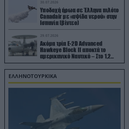
30.07.2026
Υποδοχή ήρωα σε Έλληνα πιλότο
Canadair με «αψίδα νερού» στην
Ισπανία (βίντεο)
29.07.2026
Ακόμα τρία E-2D Advanced
Hawkeye Block II αποκτά το
αμερικανικό Ναυτικό – Στο 1,2
δισ.δολάρια το κόστος
ΕΛΛΗΝΟΤΟΥΡΚΙΚΑ