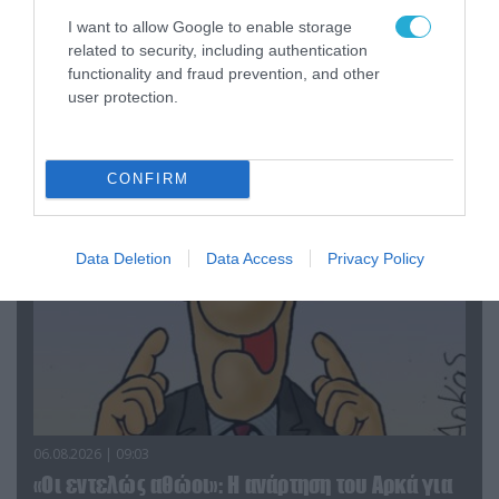
I want to allow Google to enable storage
related to security, including authentication
06.08.2026 | 14:02
functionality and fraud prevention, and other
«Επιχείρηση ελεύθερα πεζοδρόμια» στην
user protection.
Αθήνα: Απομακρύνθηκαν παράνομα
αντικείμενα από κοινόχρηστους χώρους
CONFIRM
Data Deletion
Data Access
Privacy Policy
06.08.2026 | 09:03
«Οι εντελώς αθώοι»: Η ανάρτηση του Αρκά για