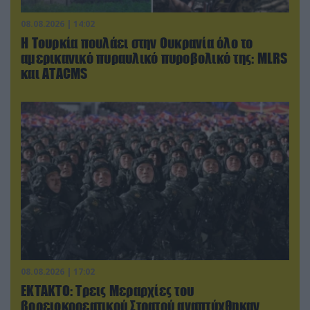
08.08.2026 | 14:02
Η Τουρκία πουλάει στην Ουκρανία όλο το
αμερικανικό πυραυλικό πυροβολικό της: MLRS
και ΑΤΑCMS
08.08.2026 | 17:02
ΕΚΤΑΚΤΟ: Τρεις Μεραρχίες του
βορειοκορεατικού Στρατού αναπτύχθηκαν