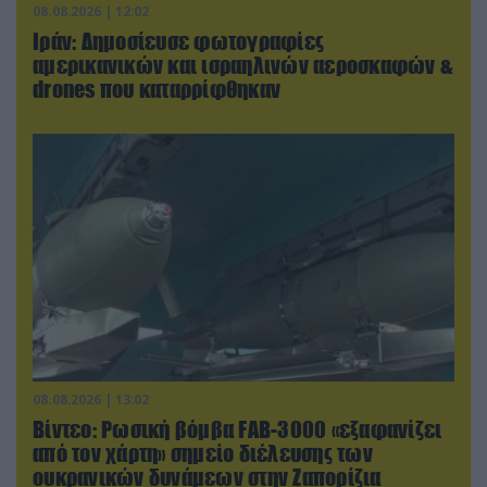
08.08.2026 | 12:02
Ιράν: Δημοσίευσε φωτογραφίες
αμερικανικών και ισραηλινών αεροσκαφών &
drones που καταρρίφθηκαν
08.08.2026 | 13:02
Βίντεο: Ρωσική βόμβα FAB-3000 «εξαφανίζει
από τον χάρτη» σημείο διέλευσης των
ουκρανικών δυνάμεων στην Ζαπορίζια