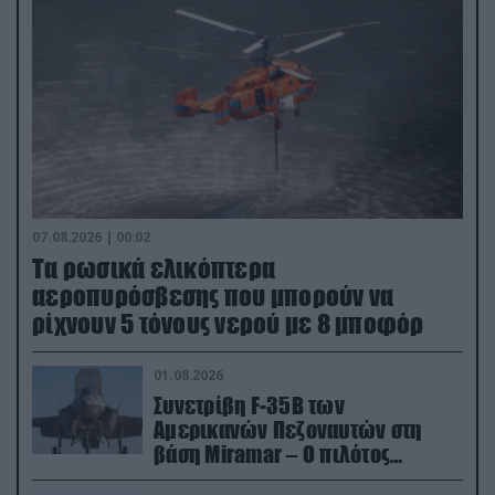
07.08.2026 | 00:02
Τα ρωσικά ελικόπτερα
αεροπυρόσβεσης που μπορούν να
ρίχνουν 5 τόνους νερού με 8 μποφόρ
01.08.2026
Συνετρίβη F-35B των
Αμερικανών Πεζοναυτών στη
βάση Miramar – Ο πιλότος
εκτινάχθηκε εγκαίρως