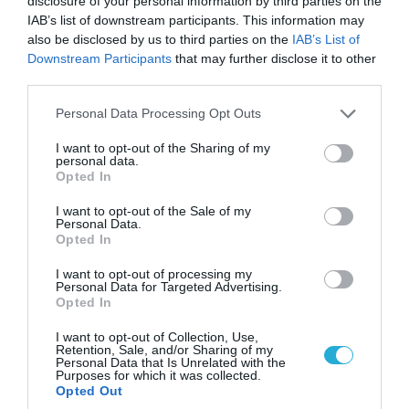
disclosure of your personal information by third parties on the
IAB’s list of downstream participants. This information may
also be disclosed by us to third parties on the
IAB’s List of
Downstream Participants
that may further disclose it to other
third parties.
Please note that this website/app uses one or more Google
Personal Data Processing Opt Outs
services and may gather and store information including but
not limited to your visit or usage behaviour. You may click to
I want to opt-out of the Sharing of my
personal data.
grant or deny consent to Google and its third-party tags to
Opted In
use your data for below specified purposes in below Google
consent section.
I want to opt-out of the Sale of my
Personal Data.
08.08.2026 | 09:02
Opted In
«Η απόλυτη τραγωδία»: Η «αιχμηρή» ανάρτηση
του Αρκά για τα τατουάζ (φωτο)
I want to opt-out of processing my
Personal Data for Targeted Advertising.
Opted In
I want to opt-out of Collection, Use,
Retention, Sale, and/or Sharing of my
Personal Data that Is Unrelated with the
Purposes for which it was collected.
Opted Out