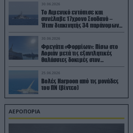
30.06.2026
Το Λιμενικό εντόπισε και
συνέλαβε 17χρονο Σουδανό –
Ήταν διακινητής 34 παράνομων
μεταναστών
30.06.2026
Φρεγάτα «Φορμίων»: Πίσω στο
Λοριάν μετά τις εξαντλητικές
θαλάσσιες δοκιμές στον
απαιτητικό Βισκαϊκό
25.06.2026
Βολές Harpoon από τις μονάδες
του ΠΝ (βίντεο)
ΑΕΡΟΠΟΡΙΑ