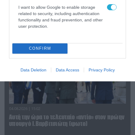
06.08.2026 | 09:03
I want to allow Google to enable storage
«Οι εντελώς αθώοι»: Η ανάρτηση του Αρκά για
related to security, including authentication
τα ζώα που χάθηκαν στις πυρκαγιές της
functionality and fraud prevention, and other
Αττικής (φωτο)
user protection.
CONFIRM
Data Deletion
Data Access
Privacy Policy
04.08.2026 | 15:02
Αυτή την ώρα το τελευταίο «αντίο» στον πρώην
υπουργό Ι.Βαρβιτσιώτη (φωτο)