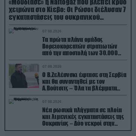
«Μούδιασε» η Naftogaz που βλέπει κρύο
χειμώνα στο Κίεβο: Οι Ρώσοι διέλυσαν 7
εγκαταστάσεις του ουκρανικού
κολοσσού!
07.08.2026
Τα πρώτα πλάνα ομάδας
Βορειοκορεατών στρατιωτών
από την αποστολή των 30.000
που έφτασαν στη Ρωσία (βίντεο)
07.08.2026
Ο Β.Ζελέσνσκι έφτασε στη Σερβία
και θα συναντηθεί με τον
Α.Βούτσιτς – Όλα τα βλέμματα
στις σχέσεις με τη Ρωσία
07.08.2026
Νέα ρωσικά πλήγματα σε πλοία
και λιμενικές εγκαταστάσεις της
Ουκρανίας – Δύο νεκροί στην
Κριμαία