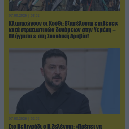
07.08.2026 | 08:02
Κλιμακώνουν οι Χούθι: Eξαπέλυσαν επιθέσεις
κατά στρατιωτικών δυνάμεων στην Υεμένη –
Πλήγματα & στη Σαουδική Αραβία!
07.08.2026 | 02:02
Στο Βελιγράδι ο Β.Ζελένσκι: «Πρέπει να