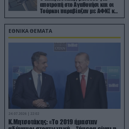
αποτροπή στο Αγαθονήσι και οι
Τούρκοι παραβίαζαν με ΑΦΝΣ και
drone
ΕΘΝΙΚΑ ΘΕΜΑΤΑ
24.07.2026 | 22:02
Κ.Μητσοτάκης: «Το 2019 ήμασταν
αδύναμοι στρατιωτικά – Σήμερα είναι η