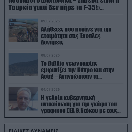
Τουρκία γιατί δεν πήρε τα F-35!»
(βίντεο)
09.07.2026
Αλήθειες που πονάνε για την
ετοιμότητα στις Ένοπλες
Δυνάμεις
08.07.2026
Το βιβλίο γεωγραφίας
εμφανίζει την Κύπρο και στην
Ασία! – Αναγνώρισαν τα
κατεχόμενα; (φωτο)
04.07.2026
Η γελοία κυβερνητική
ανακοίνωση για την γκάφα του
γραφικού ΣΕΑ Θ.Ντόκου με τους
Ρώσους φαρσέρ
ΕΙΔΙΚΕΣ ΔΥΝΑΜΕΙΣ