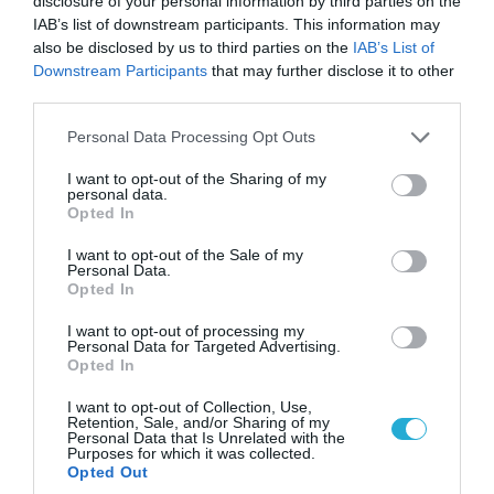
disclosure of your personal information by third parties on the
IAB’s list of downstream participants. This information may
also be disclosed by us to third parties on the
IAB’s List of
Downstream Participants
that may further disclose it to other
third parties.
Please note that this website/app uses one or more Google
Personal Data Processing Opt Outs
services and may gather and store information including but
not limited to your visit or usage behaviour. You may click to
I want to opt-out of the Sharing of my
personal data.
07.08.2026 | 20:02
grant or deny consent to Google and its third-party tags to
Opted In
use your data for below specified purposes in below Google
Ο Γιάννης Αλαφούζος «τέλειωσε» τον
consent section.
Κωνσταντίνο Ζούλα από τον ΣΚΑΪ – Ο λόγος της
I want to opt-out of the Sale of my
Personal Data.
απομάκρυνσής του
Opted In
I want to opt-out of processing my
Personal Data for Targeted Advertising.
Opted In
I want to opt-out of Collection, Use,
Retention, Sale, and/or Sharing of my
Personal Data that Is Unrelated with the
Purposes for which it was collected.
Opted Out