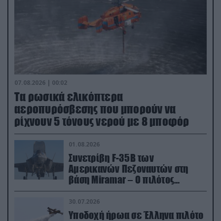
07.08.2026 | 00:02
Τα ρωσικά ελικόπτερα
αεροπυρόσβεσης που μπορούν να
ρίχνουν 5 τόνους νερού με 8 μποφόρ
01.08.2026
Συνετρίβη F-35B των
Αμερικανών Πεζοναυτών στη
βάση Miramar – Ο πιλότος
εκτινάχθηκε εγκαίρως
30.07.2026
Υποδοχή ήρωα σε Έλληνα πιλότο