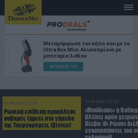
 το
«Μαγική» φόρμουλα τριβόλι + VIP
για αύξηση της λίμπιντο
ΑΓΟΡΑΣΕ ΤΟ
07.08.2026 | 23:02
07.08.2026 | 23:02
«Μούδιασε» η Naftog
Ρωσική επίθεση προκάλεσε
βλέπει κρύο χειμών
σοβαρές ζημιές στο γήπεδο
Κίεβο: Οι Ρώσοι διέ
της Τσερνομόρετς (βίντεο)
εγκαταστάσεις του 
κολοσσού!