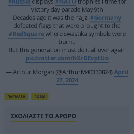
#Russia
displays
#NATO
trophies I time for
Victory day parade May 9th
Decades ago it was the na_zi
#Germany
defeated flags that were brought to the
#RedSquare
where swastika symbols were
burnt.
But this generation must do it all over again
pic.twitter.com/hXrDEvptUo
— Arthur Morgan (@ArthurM40330824)
April
27, 2024
ΠΑΡΕΛΑΣΗ
ΡΩΣΙΑ
ΣΧΟΛΙΑΣΤΕ ΤΟ ΑΡΘΡΟ