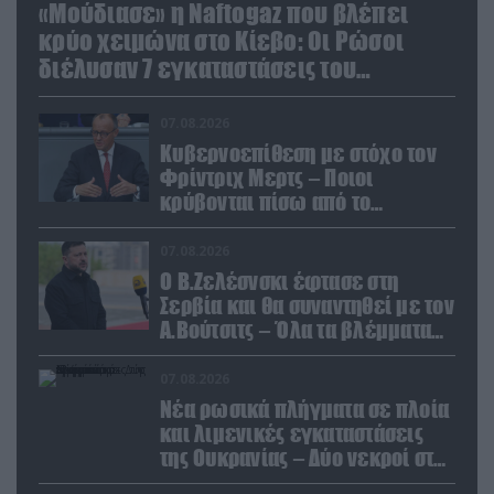
«Μούδιασε» η Naftogaz που βλέπει
κρύο χειμώνα στο Κίεβο: Οι Ρώσοι
διέλυσαν 7 εγκαταστάσεις του
ουκρανικού κολοσσού!
07.08.2026
Κυβερνοεπίθεση με στόχο τον
Φρίντριχ Μερτς – Ποιοι
κρύβονται πίσω από το
παραποιημένο βίντεο
07.08.2026
Ο Β.Ζελέσνσκι έφτασε στη
Σερβία και θα συναντηθεί με τον
Α.Βούτσιτς – Όλα τα βλέμματα
στις σχέσεις με τη Ρωσία
07.08.2026
Νέα ρωσικά πλήγματα σε πλοία
και λιμενικές εγκαταστάσεις
της Ουκρανίας – Δύο νεκροί στην
Κριμαία