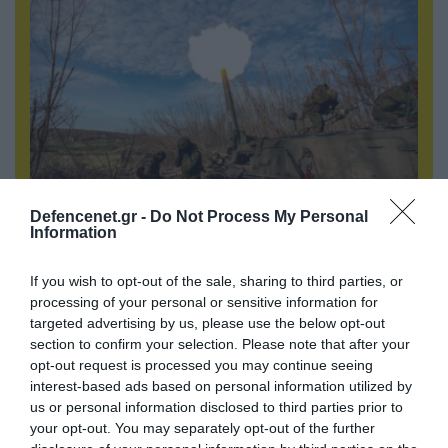
Defencenet.gr -
Do Not Process My Personal
07.08.2026 | 08:02
Information
Οι ρωσικές δυνάμεις απέχουν μόλις 5 χλμ.
από Σλαβιάνσκ και Κραματόρσκ στο Ντονέτσκ
If you wish to opt-out of the sale, sharing to third parties, or
processing of your personal or sensitive information for
targeted advertising by us, please use the below opt-out
section to confirm your selection. Please note that after your
ΠΟΛΙΤΙΚΗ
opt-out request is processed you may continue seeing
interest-based ads based on personal information utilized by
us or personal information disclosed to third parties prior to
your opt-out. You may separately opt-out of the further