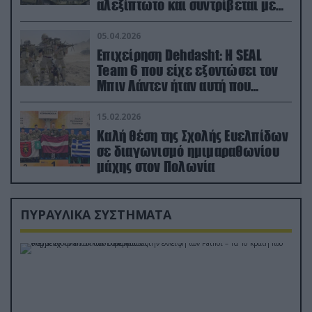
αλεξίπτωτο και συντρίβεται με
ορμή στο έδαφος (βίντεο)
05.04.2026
Επιχείρηση Dehdasht: Η SEAL
Team 6 που είχε εξοντώσει τον
Μπιν Λάντεν ήταν αυτή που
διέσωσε τον πιλότο του F-15
15.02.2026
Καλή θέση της Σχολής Ευελπίδων
σε διαγωνισμό ημιμαραθωνίου
μάχης στον Πολωνία
ΠΥΡΑΥΛΙΚΑ ΣΥΣΤΗΜΑΤΑ