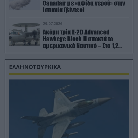
Canadair με «αψίδα νερού» στην
Ισπανία (βίντεο)
29.07.2026
Ακόμα τρία E-2D Advanced
Hawkeye Block II αποκτά το
αμερικανικό Ναυτικό – Στο 1,2
δισ.δολάρια το κόστος
ΕΛΛΗΝΟΤΟΥΡΚΙΚΑ