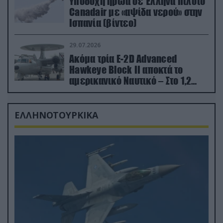
Υποδοχή ήρωα σε Έλληνα πιλότο
Canadair με «αψίδα νερού» στην
Ισπανία (βίντεο)
29.07.2026
Ακόμα τρία E-2D Advanced
Hawkeye Block II αποκτά το
αμερικανικό Ναυτικό – Στο 1,2
δισ.δολάρια το κόστος
ΕΛΛΗΝΟΤΟΥΡΚΙΚΑ