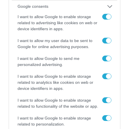
Google consents
06.08.2026 | 14:02
I want to allow Google to enable storage
«Επιχείρηση ελεύθερα πεζοδρόμια» στην
related to advertising like cookies on web or
Αθήνα: Απομακρύνθηκαν παράνομα
device identifiers in apps.
αντικείμενα από κοινόχρηστους χώρους
I want to allow my user data to be sent to
Google for online advertising purposes.
I want to allow Google to send me
personalized advertising.
I want to allow Google to enable storage
related to analytics like cookies on web or
device identifiers in apps.
I want to allow Google to enable storage
related to functionality of the website or app.
06.08.2026 | 09:03
I want to allow Google to enable storage
«Οι εντελώς αθώοι»: Η ανάρτηση του Αρκά για
related to personalization.