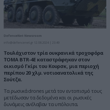
DefenceNet Newsroom
info@defencenet.gr
12.08.2024 | 23:49
Τουλάχιστον τρία ουκρανικά τροχοφόρα
ΤΟΜΑ BTR-4E καταστράφηκαν στον
οικισμό Γκίρι του Κουρσκ, μια περιοχή
περίπου 20 χλμ. νοτιοανατολικά της
Σούτζα.
Τα ρωσικά drones μετά τον εντοπισμό τους
μετέδωσαν τα δεδομένα και οι ρωσικές
δυνάμεις ανέλαβαν τα υπόλοιπα.