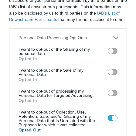
disclosure of your personal information by third parties on the
IAB’s list of downstream participants. This information may
also be disclosed by us to third parties on the
IAB’s List of
Downstream Participants
that may further disclose it to other
third parties.
Please note that this website/app uses one or more Google
Personal Data Processing Opt Outs
07.08.2026 | 20:02
services and may gather and store information including but
Ο Γιάννης Αλαφούζος «τέλειωσε» τον
not limited to your visit or usage behaviour. You may click to
I want to opt-out of the Sharing of my
personal data.
Κωνσταντίνο Ζούλα από τον ΣΚΑΪ – Ο λόγος της
grant or deny consent to Google and its third-party tags to
Opted In
απομάκρυνσής του
use your data for below specified purposes in below Google
consent section.
I want to opt-out of the Sale of my
Personal Data.
Opted In
I want to opt-out of processing my
Personal Data for Targeted Advertising.
Opted In
I want to opt-out of Collection, Use,
Retention, Sale, and/or Sharing of my
Personal Data that Is Unrelated with the
Purposes for which it was collected.
Opted Out