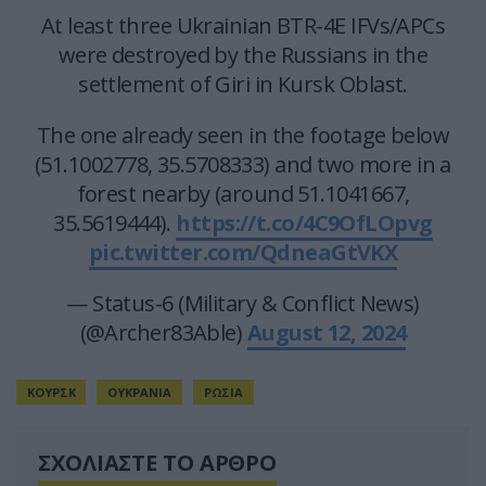
At least three Ukrainian BTR-4E IFVs/APCs
were destroyed by the Russians in the
settlement of Giri in Kursk Oblast.
The one already seen in the footage below
(51.1002778, 35.5708333) and two more in a
forest nearby (around 51.1041667,
35.5619444).
https://t.co/4C9OfLOpvg
pic.twitter.com/QdneaGtVKX
— Status-6 (Military & Conflict News)
(@Archer83Able)
August 12, 2024
ΚΟΥΡΣΚ
ΟΥΚΡΑΝΙΑ
ΡΩΣΙΑ
ΣΧΟΛΙΑΣΤΕ ΤΟ ΑΡΘΡΟ