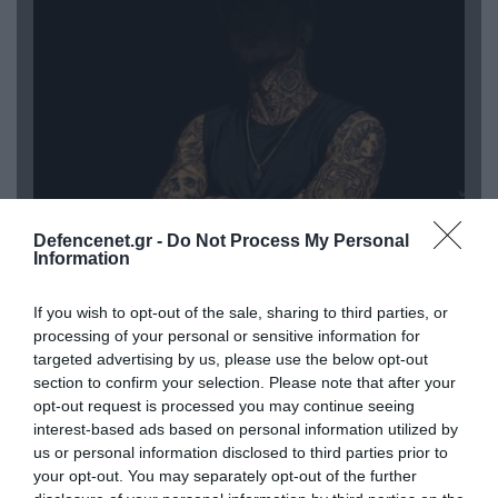
Defencenet.gr -
Do Not Process My Personal
Information
08.08.2026 | 09:02
«Η απόλυτη τραγωδία»: Η «αιχμηρή» ανάρτηση
If you wish to opt-out of the sale, sharing to third parties, or
του Αρκά για τα τατουάζ (φωτο)
processing of your personal or sensitive information for
targeted advertising by us, please use the below opt-out
section to confirm your selection. Please note that after your
opt-out request is processed you may continue seeing
interest-based ads based on personal information utilized by
us or personal information disclosed to third parties prior to
your opt-out. You may separately opt-out of the further