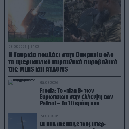
08.08.2026 | 14:02
Η Τουρκία πουλάει στην Ουκρανία όλο
το αμερικανικό πυραυλικό πυροβολικό
της: MLRS και ΑΤΑCMS
05.08.2026
Freyja: Το «plan Β» των
Ευρωπαίων στην έλλειψη των
Patriot – Τα 10 κράτη που
συμμετέχουν στο δίκτυο
συνεργασίας
24.07.2026
Οι ΗΠΑ ανέπτυξε τους υπερ-