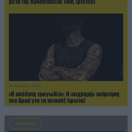
μετά της προσπάθειάς τους (βίντεο)
08.08.2026 | 09:02
«Η απόλυτη τραγωδία»: Η «αιχμηρή» ανάρτηση
του Αρκά για τα τατουάζ (φωτο)
ΠΟΛΙΤΙΚΗ