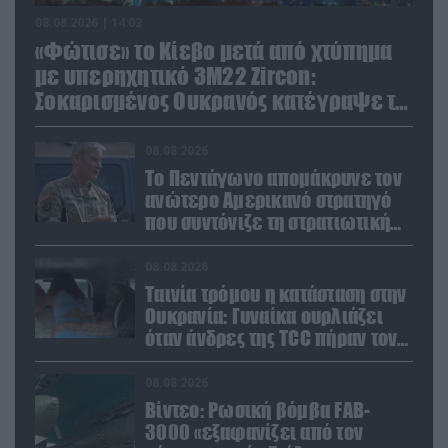
08.08.2026 | 14:02
«Φώτισε» το Κίεβο μετά από χτύπημα
με υπερηχητικό 3M22 Zircon:
Σοκαρισμένος Ουκρανός κατέγραψε τη
στιγμή (βίντεο)
08.08.2026
Το Πεντάγωνο απομάκρυνε τον
ανώτερο Αμερικανό στρατηγό
που συντόνιζε τη στρατιωτική
βοήθεια προς την Ουκρανία
08.08.2026
Ταινία τρόμου η κατάσταση στην
Ουκρανία: Γυναίκα ουρλιάζει
όταν άνδρες της TCC πήραν τον
σύντροφό της (βίντεο)
08.08.2026
Βίντεο: Ρωσική βόμβα FAB-
3000 «εξαφανίζει από τον