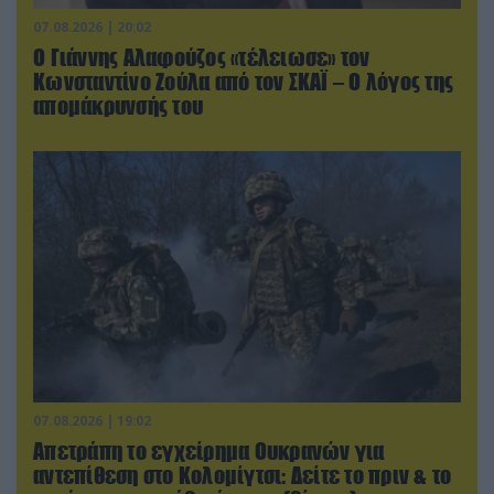
07.08.2026 | 20:02
Ο Γιάννης Αλαφούζος «τέλειωσε» τον
Κωνσταντίνο Ζούλα από τον ΣΚΑΪ – Ο λόγος της
απομάκρυνσής του
07.08.2026 | 19:02
Απετράπη το εγχείρημα Ουκρανών για
αντεπίθεση στο Κολομίγτσι: Δείτε το πριν & το