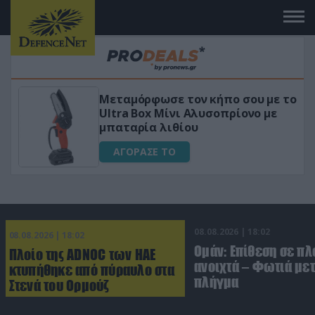
υ με το
«Μαγική» φόρμουλα τριβόλι + VI
ο με
για αύξηση της λίμπιντο
ΑΓΟΡΑΣΕ ΤΟ
08.08.2026 | 18:02
08.08.2026 | 18:02
Ομάν: Επίθεση σε πλ
Πλοίο της ADNOC των ΗΑΕ
ανοιχτά – Φωτιά με
κτυπήθηκε από πύραυλο στα
πλήγμα
Στενά του Ορμούζ