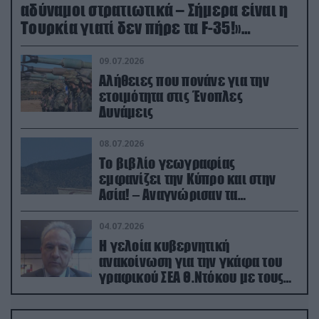
αδύναμοι στρατιωτικά – Σήμερα είναι η
Τουρκία γιατί δεν πήρε τα F-35!»
(βίντεο)
09.07.2026
Αλήθειες που πονάνε για την
ετοιμότητα στις Ένοπλες
Δυνάμεις
08.07.2026
Το βιβλίο γεωγραφίας
εμφανίζει την Κύπρο και στην
Ασία! – Αναγνώρισαν τα
κατεχόμενα; (φωτο)
04.07.2026
Η γελοία κυβερνητική
ανακοίνωση για την γκάφα του
γραφικού ΣΕΑ Θ.Ντόκου με τους
Ρώσους φαρσέρ