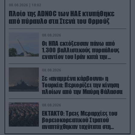
08.08.2026 | 18:02
Πλοίο της ADNOC των ΗΑΕ κτυπήθηκε
από πύραυλο στα Στενά του Ορμούζ
08.08.2026
Οι ΗΠΑ εκτόξευσαν πάνω από
1.300 βαλλιστικούς πυραύλους
εναντίον του Ιράν κατά την
διάρκεια του πολέμου
08.08.2026
Σε «αναμμένα κάρβουνα» η
Τουρκία: Περιορίζει την κίνηση
πλοίων από την Μαύρη Θάλασσα
08.08.2026
ΕΚΤΑΚΤΟ: Τρεις Μεραρχίες του
βορειοκορεατικού Στρατού
αναπτύχθηκαν ταχύτατα στη
Ρωσία