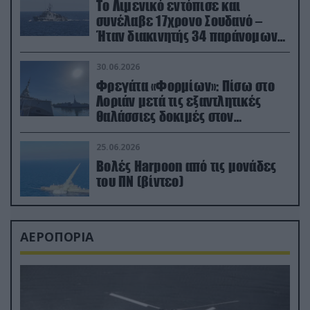
Το Λιμενικό εντόπισε και
συνέλαβε 17χρονο Σουδανό –
Ήταν διακινητής 34 παράνομων
μεταναστών
30.06.2026
Φρεγάτα «Φορμίων»: Πίσω στο
Λοριάν μετά τις εξαντλητικές
θαλάσσιες δοκιμές στον
απαιτητικό Βισκαϊκό
25.06.2026
Βολές Harpoon από τις μονάδες
του ΠΝ (βίντεο)
ΑΕΡΟΠΟΡΙΑ