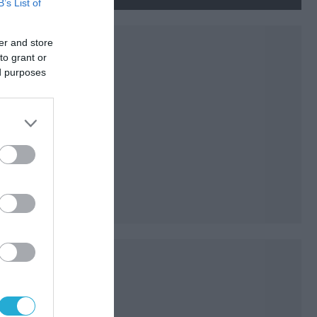
ουκρανικών εγκαταστάσεων
B’s List of
τον Ιούλιο
er and store
to grant or
ed purposes