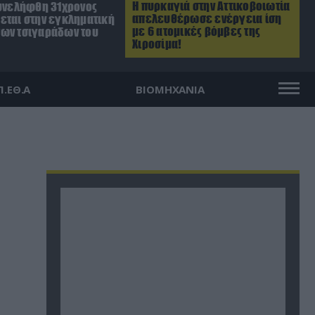
Η πυρκαγιά στην Αττικοβοιωτία
Συνελήφθη 31χρονος
απελευθέρωσε ενέργεια ίση
εται στην εγκληματική
με 6 ατομικές βόμβες της
ων τσιγαράδων του
Χιροσίμα!
Π.ΕΘ.Α
ΒΙΟΜΗΧΑΝΙΑ