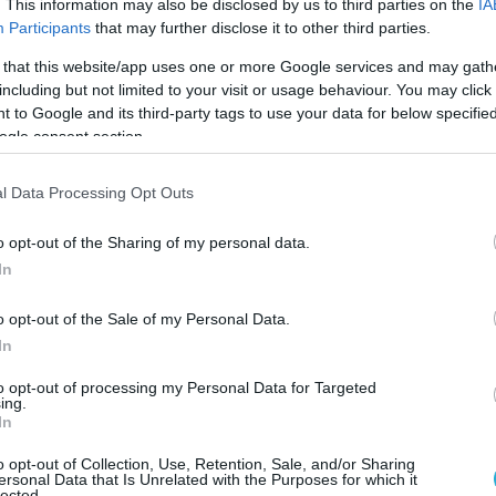
. This information may also be disclosed by us to third parties on the
IA
 των μελών της Βορειοατλαντικής
Participants
that may further disclose it to other third parties.
ωνα με το κείμενό του,
μια επίθεση σε μια
 that this website/app uses one or more Google services and may gath
του ΝΑΤΟ θεωρείται ως επίθεση σε
including but not limited to your visit or usage behaviour. You may click 
υμμαχία.
 to Google and its third-party tags to use your data for below specifi
ogle consent section.
φέρει ότι η επίθεση σε ένα κράτος-μέλος
εση σε όλα τα κράτη-μέλη.
l Data Processing Opt Outs
εί μόλις μία φορά στο παρελθόν μετά τις
o opt-out of the Sharing of my personal data.
πιθέσεις κατά των Ηνωμένων Πολιτειών στις
In
2001.
o opt-out of the Sale of my Personal Data.
In
για ενεργοποίηση του άρθρου
to opt-out of processing my Personal Data for Targeted
τοιας κυβερνοεπίθεσης, ο Μπάουερ είπε ότι
ing.
In
φθούν υπόψη αρκετοί παράγοντες.
 χρειαστεί να εντοπιστούν οι άμεσοι
o opt-out of Collection, Use, Retention, Sale, and/or Sharing
ersonal Data that Is Unrelated with the Purposes for which it
πίθεσης και όχι η τοποθεσία όπου βρίσκονται
lected.