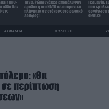
adair DHC-
TASS: Ρώσοι χάκερ αποκάλυψαν
Γερμανία: 
τα αλλά δεν
εμπλοκή του ΝΑΤΟ σε ουκρανικά
που εμπλέκ
ψεις
πλήγματα σε στόχους στο ρωσικό
οργάνωση τ
έδαφος!
«Έντικ»
ΑΣΦΑΛΕΙΑ
ΠΟΛΙΤΙΚΗ
Υ
πόλεμο: «Θα
 σε περίπτωση
σεων»