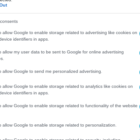
Out
ου εκτελεστή.
 απαραίτητο να σταθμιστεί ο βαθμός στον
consents
μένη παρέμβαση στον κυβερνοχώρο θα
o allow Google to enable storage related to advertising like cookies on
αι «καταστροφική για την κοινωνία».
evice identifiers in apps.
o allow my user data to be sent to Google for online advertising
ει ότι οι κρίσιμες υπηρεσίες των χωρών
s.
αι σε σημείο που οι κοινωνίες τους να μην
τουργήσουν, τότε πλησιάζουμε στο σημείο
to allow Google to send me personalized advertising.
να ανταποκριθούμε με τρόπο που είναι
ντηση σε σωματική επίθεση»,
εξήγησε ο
o allow Google to enable storage related to analytics like cookies on
evice identifiers in apps.
o allow Google to enable storage related to functionality of the website
o allow Google to enable storage related to personalization.
o allow Google to enable storage related to security, including