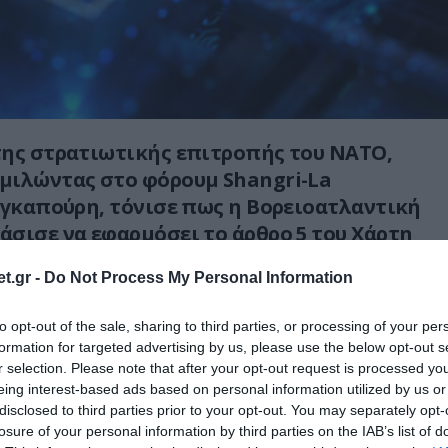
της στρατιωτικής επιτροπής του ΝΑΤΟ,
μιλώντας στο φόρουμ Shangri-La
ιγκαπούρη, τόνισε πως η Βορειοατλαντική
σισε να εφαρμόσει το άρθρο 5 του Χάρτη
κή άμυνα ακόμα και στην περίπτωση
t.gr -
Do Not Process My Personal Information
εων σε χώρες-μέλη.
to opt-out of the sale, sharing to third parties, or processing of your per
υμε συμφωνήσει με όλους τους συμμάχους
formation for targeted advertising by us, please use the below opt-out s
, μια κυβερνοεπίθεση θα μπορούσε να γίνει…
r selection. Please note that after your opt-out request is processed y
ηση του άρθρου 5»
, είπε ο Μπάουερ.
eing interest-based ads based on personal information utilized by us or
disclosed to third parties prior to your opt-out. You may separately opt-
τι το άρθρο 5 της Συνθήκης αφορά τη
losure of your personal information by third parties on the IAB’s list of