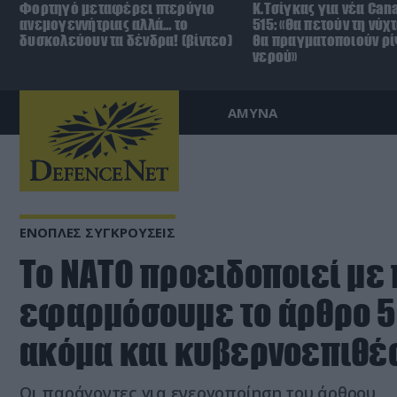
Φορτηγό μεταφέρει πτερύγιο
Κ.Τσίγκας για νέα Can
ανεμογεννήτριας αλλά… το
515: «Θα πετούν τη νύχ
δυσκολεύουν τα δένδρα! (βίντεο)
θα πραγματοποιούν ρί
νερού»
ΑΜΥΝΑ
ΕΝΟΠΛΕΣ ΣΥΓΚΡΟΥΣΕΙΣ
Το ΝΑΤΟ προειδοποιεί με 
εφαρμόσουμε το άρθρο 5
ακόμα και κυβερνοεπιθέ
Οι παράγοντες για ενεργοποίηση του άρθρου