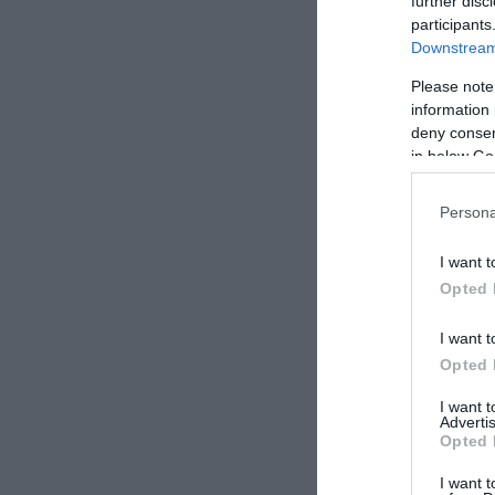
further disc
participants
Downstream 
Please note
information 
deny consent
in below Go
Persona
I want t
Opted 
I want t
Opted 
I want 
Advertis
Opted 
I want t