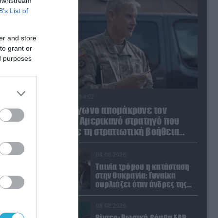
 downstream
B’s List of
er and store
to grant or
ed purposes
08.08.2026 | 14:02
Το Πεντάγωνο απομάκρυνε τον
ανώτερο Αμερικανό στρατηγό που
συντόνιζε τη στρατιωτική βοήθεια
προς την Ουκρανία
08.08.2026
Ταινία τρόμου η κατάσταση
στην Ουκρανία: Γυναίκα
ουρλιάζει όταν άνδρες της
TCC πήραν τον σύντροφό της
(βίντεο)
08.08.2026
Βίντεο: Ρωσική βόμβα FAB-