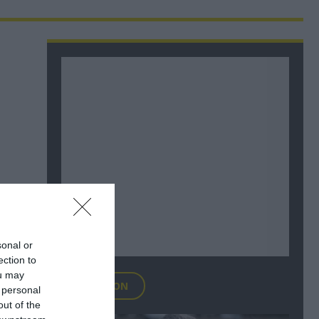
sonal or
ection to
ou may
FOCUS ON
 personal
out of the