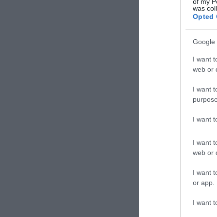
of my P
was col
Opted 
Google 
I want t
web or d
I want t
purpose
I want 
I want t
web or d
I want t
or app.
I want t