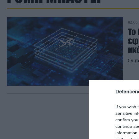
02.06.
Το 
εφ
ακ
Οι π
Defencene
If you wish 
sensitive in
confirm you
continue se
information 