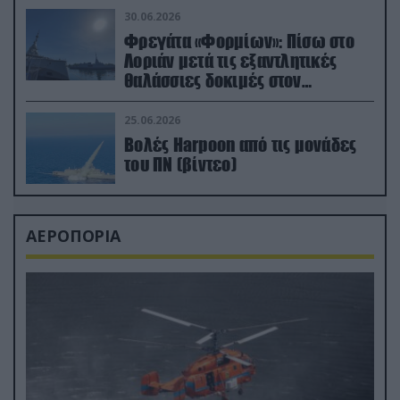
30.06.2026
Φρεγάτα «Φορμίων»: Πίσω στο
Λοριάν μετά τις εξαντλητικές
θαλάσσιες δοκιμές στον
απαιτητικό Βισκαϊκό
25.06.2026
Βολές Harpoon από τις μονάδες
του ΠΝ (βίντεο)
ΑΕΡΟΠΟΡΙΑ