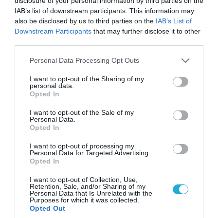
disclosure of your personal information by third parties on the
IAB’s list of downstream participants. This information may
also be disclosed by us to third parties on the
IAB’s List of
Downstream Participants
that may further disclose it to other
third parties.
Please note that this website/app uses one or more Google
Personal Data Processing Opt Outs
services and may gather and store information including but
not limited to your visit or usage behaviour. You may click to
I want to opt-out of the Sharing of my
personal data.
grant or deny consent to Google and its third-party tags to
Opted In
use your data for below specified purposes in below Google
consent section.
I want to opt-out of the Sale of my
Personal Data.
Opted In
05.08.2026 | 20:02
I want to opt-out of processing my
Αναδιάταξη για τον ρωσικό Στρατό στο
Personal Data for Targeted Advertising.
Ντονμπάς με εντολή Πούτιν: Οι αλλαγές στη
Opted In
διοίκηση και πύραυλοι από τη Β.Κορέα
I want to opt-out of Collection, Use,
Retention, Sale, and/or Sharing of my
Personal Data that Is Unrelated with the
Purposes for which it was collected.
Opted Out