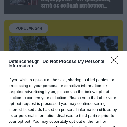
επτά σε σοβαρή κατάσταση
(βίντεο)
POPULAR 24H
Defencenet.gr -
Do Not Process My Personal
Information
If you wish to opt-out of the sale, sharing to third parties, or
processing of your personal or sensitive information for
targeted advertising by us, please use the below opt-out
section to confirm your selection. Please note that after your
opt-out request is processed you may continue seeing
06.08.2026 | 00:02
interest-based ads based on personal information utilized by
Θορυβήθηκαν οι Ουκρανοί με τις δηλώσεις
us or personal information disclosed to third parties prior to
Ρώσου υποπτέραρχου: «S-400 κατέρριψαν 10
your opt-out. You may separately opt-out of the further
MiG-29 σε μόλις μια μέρα!»