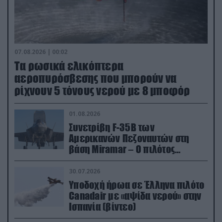
07.08.2026 | 00:02
Τα ρωσικά ελικόπτερα
αεροπυρόσβεσης που μπορούν να
ρίχνουν 5 τόνους νερού με 8 μποφόρ
01.08.2026
Συνετρίβη F-35B των
Αμερικανών Πεζοναυτών στη
βάση Miramar – Ο πιλότος
εκτινάχθηκε εγκαίρως
30.07.2026
Υποδοχή ήρωα σε Έλληνα πιλότο
Canadair με «αψίδα νερού» στην
Ισπανία (βίντεο)