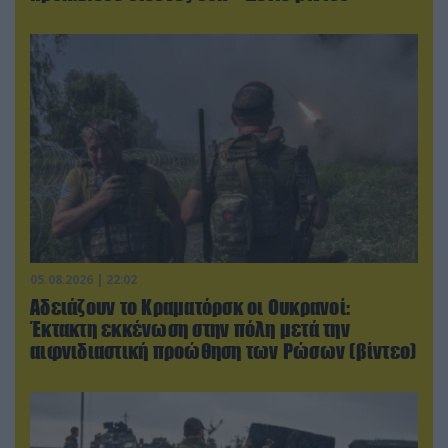
05.08.2026 | 22:02
Αδειάζουν το Κραματόρσκ οι Ουκρανοί:
Έκτακτη εκκένωση στην πόλη μετά την
αιφνιδιαστική προώθηση των Ρώσων (βίντεο)