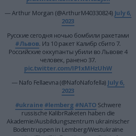
— Arthur Morgan (@ArthurM40330824)
July 6,
2023
Русские сегодня ночью бомбили ракетами
#Львов
. Из 10 ракет Калибр сбито 7.
Российские оккупанты убили во Львове 4
человек, ранено 37.
pic.twitter.com/IP1xMHzUhW
— Nafo Fellaevna (@NafoNafofella)
July 6,
2023
#ukraine
#lemberg
#NATO
Schwere
russische KalibrRaketen haben die
Akademie/Ausbildungszentrum ukrainischer
Bodentruppen in Lemberg/Westukraine