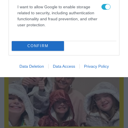
I want to allow Google to enable storage
related to security, including authentication
functionality and fraud prevention, and other
user protection.
06.08.2026 | 09:03
Μαροκινός παράνομος μετανάστης επιτέθηκε
σε 42χρονη σε στάση Τραμ στην Ισπανία και
CONFIRM
απείλησε ότι θα την κακοποιήσει!
Data Deletion
Data Access
Privacy Policy