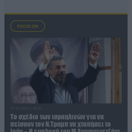
FOCUS ON
07.08.2026 | 00:02
Το σχέδιο των ισραηλινών για να
πείσουν τον Ν.Τραμπ να χτυπήσει το
Ιράν – Η εμπλοκή του Μ.Αχμαντινετζάντ