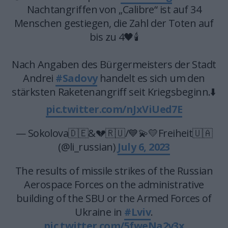
Nachtangriffen von „Calibre“ ist auf 34
Menschen gestiegen, die Zahl der Toten auf
bis zu 4🖤🕯️
Nach Angaben des Bürgermeisters der Stadt
Andrei
#Sadovy
handelt es sich um den
stärksten Raketenangriff seit Kriegsbeginn.⬇️
pic.twitter.com/nJxViUed7E
— Sokolova🇩🇪&💔🇷🇺/💙💫💛Freiheit🇺🇦
(@li_russian)
July 6, 2023
The results of missile strikes of the Russian
Aerospace Forces on the administrative
building of the SBU or the Armed Forces of
Ukraine in
#Lviv
.
pic.twitter.com/5fweNa2y3x