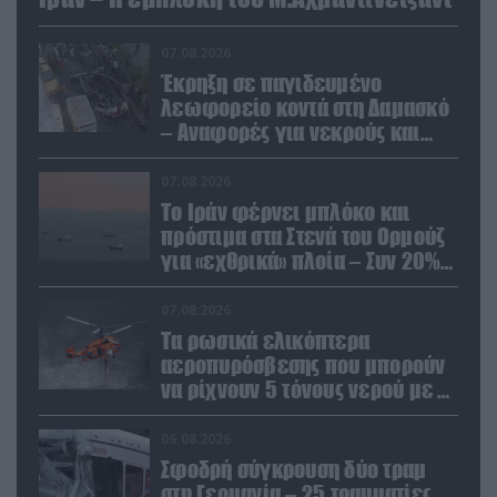
07.08.2026
Έκρηξη σε παγιδευμένο
λεωφορείο κοντά στη Δαμασκό
– Αναφορές για νεκρούς και
τραυματίες (βίντεο)
07.08.2026
Το Ιράν φέρνει μπλόκο και
πρόστιμα στα Στενά του Ορμούζ
για «εχθρικά» πλοία – Συν 20%
στα φορτία
07.08.2026
Τα ρωσικά ελικόπτερα
αεροπυρόσβεσης που μπορούν
να ρίχνουν 5 τόνους νερού με 8
μποφόρ
06.08.2026
Σφοδρή σύγκρουση δύο τραμ
στη Γερμανία – 25 τραυματίες,