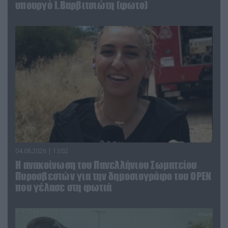
υπουργό Ι.Βαρβιτσιώτη (φωτο)
04.08.2026 | 13:02
Η ανακοίνωση του Πανελλήνιου Σωματείου
Πυροσβεστών για την δημοσιογράφο του OPEN
που γέλασε στη φωτιά