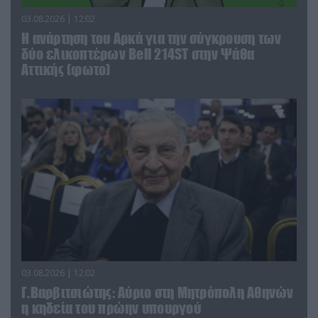
03.08.2026 | 12:02
Η ανάρτηση του Αρκά για την σύγκρουση των
δύο ελικοπτέρων Bell 214ST στην Ψάθα
Αττικής (φωτο)
03.08.2026 | 12:02
Γ.Βαρβιτσιώτης: Aύριο στη Μητρόπολη Αθηνών
η κηδεία του πρώην υπουργού