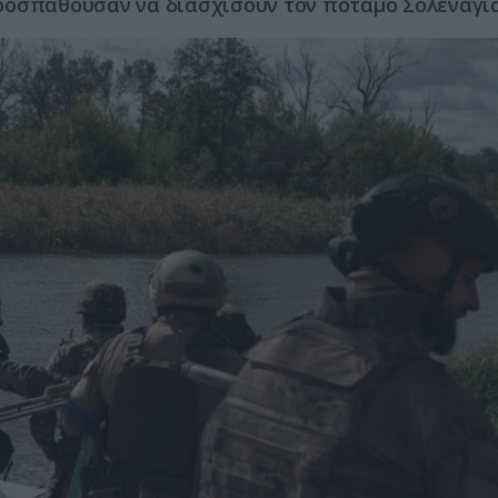
ροσπαθούσαν να διασχίσουν τον ποταμό Σολενάγι