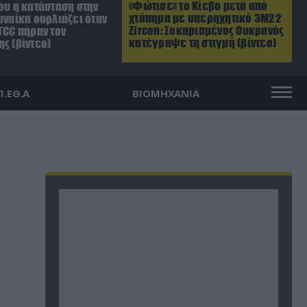
«Φώτισε» το Κίεβο μετά από
ου η κατάσταση στην
χτύπημα με υπερηχητικό 3M22
υναίκα ουρλιάζει όταν
Zircon: Σοκαρισμένος Ουκρανός
TCC πήραν τον
κατέγραψε τη στιγμή (βίντεο)
ς (βίντεο)
Π.ΕΘ.Α
ΒΙΟΜΗΧΑΝΙΑ