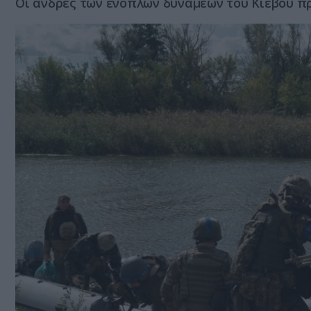
Οι άνδρες των ενόπλων δυνάμεων του Κιέβου π