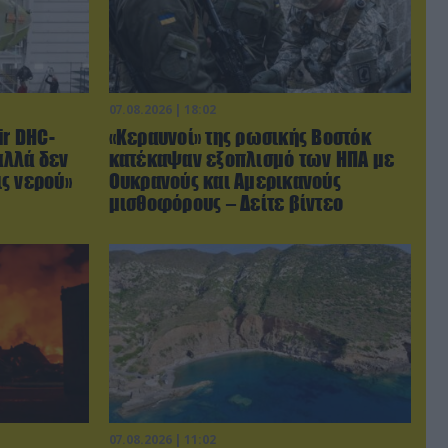
07.08.2026 | 18:02
ir DHC-
«Κεραυνοί» της ρωσικής Βοστόκ
αλλά δεν
κατέκαψαν εξοπλισμό των ΗΠΑ με
ς νερού»
Ουκρανούς και Αμερικανούς
μισθοφόρους – Δείτε βίντεο
07.08.2026 | 11:02