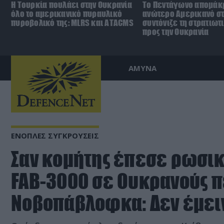
Η Τουρκία πουλάει στην Ουκρανία
Το Πεντάγωνο απομάκ
όλο το αμερικανικό πυραυλικό
ανώτερο Αμερικανό σ
πυροβολικό της: MLRS και ΑΤΑCMS
συντόνιζε τη στρατιωτ
προς την Ουκρανία
ΑΜΥΝΑ
ΕΝΟΠΛΕΣ ΣΥΓΚΡΟΥΣΕΙΣ
Σαν κομήτης έπεσε ρωσι
FAB-3000 σε Ουκρανούς π
Νοβοπάβλοφκα: Δεν έμειν