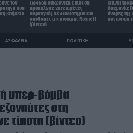
ρυνε τον
Σφοδρή ουκρανική επίθεση
Ταινία τρόμ
τρατηγό που
προκάλεσε εκτεταμένες
Ουκρανία: Γ
ική βοήθεια
πυρκαγιές σε διυλιστήριο και
άνδρες της 
υποδομές της ρωσικής Rosneft
σύντροφό τη
(βίντεο)
ΑΣΦΑΛΕΙΑ
ΠΟΛΙΤΙΚΗ
Υ
κή υπερ-βόμβα
εζοναύτες στη
ε τίποτα (βίντεο)