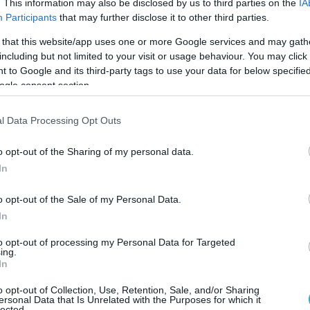
. This information may also be disclosed by us to third parties on the
IA
:
Participants
that may further disclose it to other third parties.
UMPK struck a crossing over the Solenaya River
 that this website/app uses one or more Google services and may gath
including but not limited to your visit or usage behaviour. You may click 
vopavlovka, Dnepropetrovsk region.
 to Google and its third-party tags to use your data for below specifi
ogle consent section.
ocation:
https://t.co/RrqMSuoBKl
l Data Processing Opt Outs
t.co/7arICBCyhI
pic.twitter.com/d5LD7p7znZ
o opt-out of the Sharing of my personal data.
distant_earth83)
September 21, 2025
In
ηγές, οι άνδρες των δυνάμεων του Κιέβου,
o opt-out of the Sale of my Personal Data.
 διασχίσουν τον ποταμό Σολενάγια, ωστόσο
In
ι τους.
to opt-out of processing my Personal Data for Targeted
ing.
– με την εξοπλισμένη με UMPK- από την
In
 ήταν τόσο σφοδρός, που καταστράφηκε
o opt-out of Collection, Use, Retention, Sale, and/or Sharing
η της περιοχής.
ersonal Data that Is Unrelated with the Purposes for which it
lected.