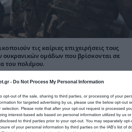
ικοποιούν τις καίριες επιχειρήσεις τους
ν ουκρανικών ομάδων που βρίσκονται σε
α του πολέμου.
εριστατικά που έγιναν πρόσφατα και
t.gr -
Do Not Process My Personal Information
 drones των δυνάμεων της Μόσχας,
τιγμή των σφοδρών πληγμάτων σε ομάδα
to opt-out of the sale, sharing to third parties, or processing of your per
υτών, με τη χρήση μιας FAB-3000.
formation for targeted advertising by us, please use the below opt-out s
r selection. Please note that after your opt-out request is processed y
οφορίες, το περιστατικό σημειώθηκε στην
eing interest-based ads based on personal information utilized by us or
disclosed to third parties prior to your opt-out. You may separately opt-
ης περιφέρειας του Ντνιπροπετρόφσκ.
losure of your personal information by third parties on the IAB’s list of