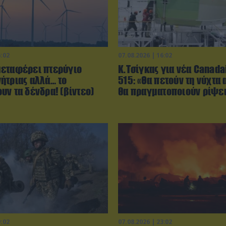
6:02
07.08.2026 | 16:02
εταφέρει πτερύγιο
Κ.Τσίγκας για νέα Canada
ήτριας αλλά… το
515: «Θα πετούν τη νύχτα 
υν τα δένδρα! (βίντεο)
θα πραγματοποιούν ρίψει
9:02
07.08.2026 | 23:02