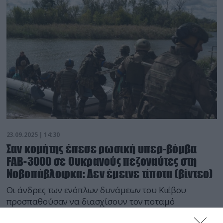
23.09.2025 | 14:30
Σαν κομήτης έπεσε ρωσική υπερ-βόμβα
FAB-3000 σε Ουκρανούς πεζοναύτες στη
Νοβοπάβλοφκα: Δεν έμεινε τίποτα (βίντεο)
Οι άνδρες των ενόπλων δυνάμεων του Κιέβου
προσπαθούσαν να διασχίσουν τον ποταμό
Σολενάγια