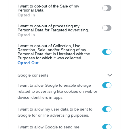
consent section.
I want to opt-out of the Sale of my
Personal Data.
Opted In
I want to opt-out of processing my
Personal Data for Targeted Advertising.
Opted In
I want to opt-out of Collection, Use,
Retention, Sale, and/or Sharing of my
Personal Data that Is Unrelated with the
Purposes for which it was collected.
Opted Out
Google consents
I want to allow Google to enable storage
related to advertising like cookies on web or
01.06.2025 | 18:00
device identifiers in apps.
Ουκρανοί πεζοναύτες επιχείρησαν να
χτυπήσουν Ρώσους στρατιώτες αλλά
I want to allow my user data to be sent to
Google for online advertising purposes.
εξοντώθηκαν όλοι τους (βίντεο)
Σύμφωνα με πληροφορίες, ήταν μέλη του 505ου
I want to allow Google to send me