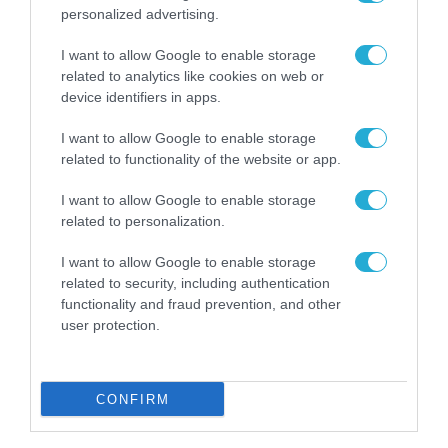
Συντάγματος Πεζοναυτών των AFU
personalized advertising.
I want to allow Google to enable storage
related to analytics like cookies on web or
device identifiers in apps.
FOCUS ON
I want to allow Google to enable storage
related to functionality of the website or app.
I want to allow Google to enable storage
related to personalization.
I want to allow Google to enable storage
related to security, including authentication
functionality and fraud prevention, and other
user protection.
08.08.2026 | 11:02
Νταν Κέιν: Ο κορυφαίος
CONFIRM
Στρατηγός προειδοποίησε – «Θα
μας διαλύσει μια μετωπική