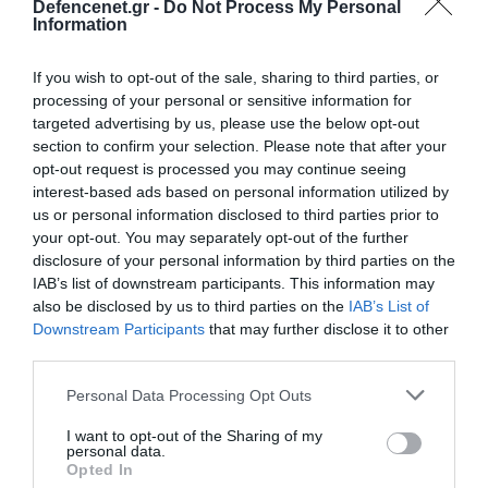
Defencenet.gr -
Do Not Process My Personal
Information
If you wish to opt-out of the sale, sharing to third parties, or
processing of your personal or sensitive information for
targeted advertising by us, please use the below opt-out
section to confirm your selection. Please note that after your
opt-out request is processed you may continue seeing
interest-based ads based on personal information utilized by
us or personal information disclosed to third parties prior to
your opt-out. You may separately opt-out of the further
disclosure of your personal information by third parties on the
IAB’s list of downstream participants. This information may
also be disclosed by us to third parties on the
IAB’s List of
Downstream Participants
that may further disclose it to other
19.09.2025 | 16:32
third parties.
Ουκρανοί πεζοναύτες εντοπίζουν και
Please note that this website/app uses one or more Google
Personal Data Processing Opt Outs
εξοντώνουν Ρώσους καταδρομείς του 810ου
services and may gather and store information including but
Συντάγματος σε ποταμό του Σούμι (βίντεο)
not limited to your visit or usage behaviour. You may click to
I want to opt-out of the Sharing of my
personal data.
grant or deny consent to Google and its third-party tags to
Τα πλήγματα σημειώθηκαν με τη χρήση FPV
Opted In
use your data for below specified purposes in below Google