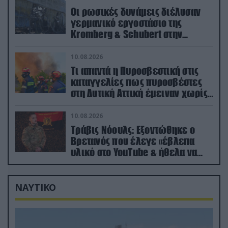
Οι ρωσικές δυνάμεις διέλυσαν
γερμανικό εργοστάσιο της
Kromberg & Schubert στην
Ουκρανία (βίντεο)
10.08.2026
Τι απαντά η Πυροσβεστική στις
καταγγελίες πως πυροσβέστες
στη Δυτική Αττική έμειναν χωρίς
φαγητό και νερό
10.08.2026
Τράβις Νόουλς: Εξοντώθηκε ο
Βρετανός που έλεγε «έβλεπα
υλικό στο YouTube & ήθελα να
καθαρίσω τους Ρώσους» (βίντεο)
ΝΑΥΤΙΚΟ