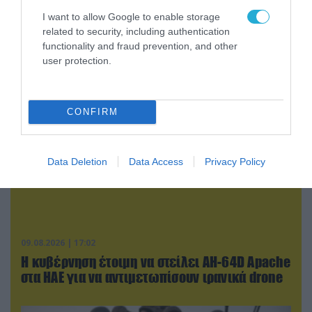
Το Ιράν «παγώνει» τις ΗΠΑ για άνοιγμα των
I want to allow Google to enable storage
Στενών του Ορμούζ: «Δίνετε άμεσα 300
related to security, including authentication
δισ.δολάρια και διόδια» (upd)
functionality and fraud prevention, and other
user protection.
CONFIRM
Data Deletion
Data Access
Privacy Policy
09.08.2026 | 17:02
Η κυβέρνηση έτοιμη να στείλει AH-64D Apache
στα ΗΑΕ για να αντιμετωπίσουν ιρανικά drone