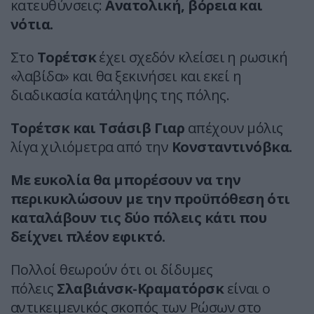
κατευθύνσεις:
Ανατολική, βόρεια και
νότια.
Στο
Τορέτσκ
έχει σχεδόν κλείσει η ρωσική
«λαβίδα» και θα ξεκινήσει και εκεί η
διαδικασία κατάληψης της πόλης.
Τορέτσκ και Τσάσιβ Γιαρ
απέχουν μόλις
λίγα χιλιόμετρα από την
Κονσταντινόβκα.
Με ευκολία θα μπορέσουν να την
περικυκλώσουν με την προϋπόθεση ότι
καταλάβουν τις δύο πόλεις κάτι που
δείχνει πλέον εφικτό.
Πολλοί θεωρούν ότι οι δίδυμες
πόλεις
Σλαβιάνσκ-Κραματόρσκ
είναι ο
αντικειμενικός σκοπός των Ρώσων στο