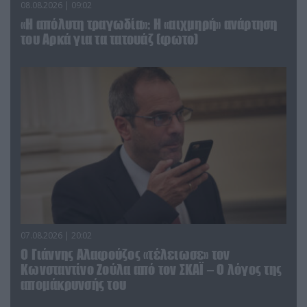
08.08.2026 | 09:02
«Η απόλυτη τραγωδία»: Η «αιχμηρή» ανάρτηση
του Αρκά για τα τατουάζ (φωτο)
07.08.2026 | 20:02
Ο Γιάννης Αλαφούζος «τέλειωσε» τον
Κωνσταντίνο Ζούλα από τον ΣΚΑΪ – Ο λόγος της
απομάκρυνσής του