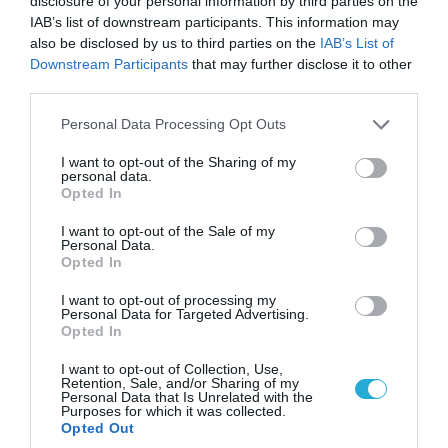
disclosure of your personal information by third parties on the
IAB’s list of downstream participants. This information may
also be disclosed by us to third parties on the
IAB’s List of
Downstream Participants
that may further disclose it to other
third parties.
Please note that this website/app uses one or more Google
Personal Data Processing Opt Outs
services and may gather and store information including but
not limited to your visit or usage behaviour. You may click to
I want to opt-out of the Sharing of my
personal data.
grant or deny consent to Google and its third-party tags to
09.08.2026 | 12:02
Opted In
use your data for below specified purposes in below Google
Οι Χούθι δοκιμάζουν της αμυντική συμμαχία
consent section.
I want to opt-out of the Sale of my
Τουρκίας-Σ.Αραβίας – Το παράδοξο των
Personal Data.
ελληνικών Patriot στην περιοχή
Opted In
I want to opt-out of processing my
Personal Data for Targeted Advertising.
Opted In
I want to opt-out of Collection, Use,
Retention, Sale, and/or Sharing of my
Personal Data that Is Unrelated with the
Purposes for which it was collected.
Opted Out