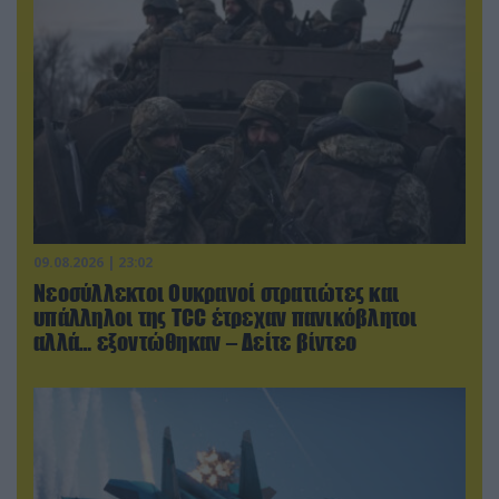
09.08.2026 | 23:02
Νεοσύλλεκτοι Ουκρανοί στρατιώτες και
υπάλληλοι της TCC έτρεχαν πανικόβλητοι
αλλά… εξοντώθηκαν – Δείτε βίντεο