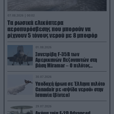
07.08.2026 | 00:02
Τα ρωσικά ελικόπτερα
αεροπυρόσβεσης που μπορούν να
ρίχνουν 5 τόνους νερού με 8 μποφόρ
01.08.2026
Συνετρίβη F-35B των
Αμερικανών Πεζοναυτών στη
βάση Miramar – Ο πιλότος
εκτινάχθηκε εγκαίρως
30.07.2026
Υποδοχή ήρωα σε Έλληνα πιλότο
Canadair με «αψίδα νερού» στην
Ισπανία (βίντεο)
29.07.2026
Ακόμα τρία E-2D Advanced