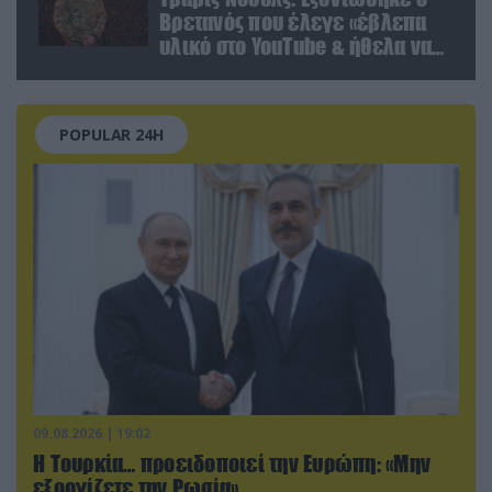
Βρετανός που έλεγε «έβλεπα
υλικό στο YouTube & ήθελα να
καθαρίσω τους Ρώσους»
(βίντεο)
POPULAR 24H
09.08.2026 | 19:02
Η Τουρκία… προειδοποιεί την Ευρώπη: «Μην
εξοργίζετε την Ρωσία»