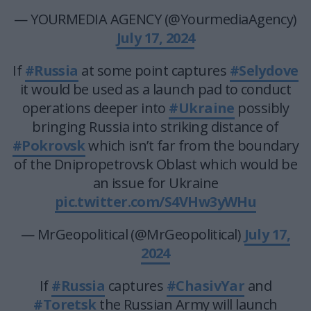
— YOURMEDIA AGENCY (@YourmediaAgency)
July 17, 2024
If
#Russia
at some point captures
#Selydove
it would be used as a launch pad to conduct
operations deeper into
#Ukraine
possibly
bringing Russia into striking distance of
#Pokrovsk
which isn’t far from the boundary
of the Dnipropetrovsk Oblast which would be
an issue for Ukraine
pic.twitter.com/S4VHw3yWHu
— MrGeopolitical (@MrGeopolitical)
July 17,
2024
If
#Russia
captures
#ChasivYar
and
#Toretsk
the Russian Army will launch