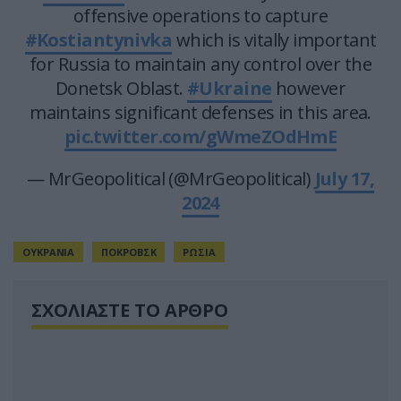
offensive operations to capture
#Kostiantynivka
which is vitally important
for Russia to maintain any control over the
Donetsk Oblast.
#Ukraine
however
maintains significant defenses in this area.
pic.twitter.com/gWmeZOdHmE
— MrGeopolitical (@MrGeopolitical)
July 17,
2024
ΟΥΚΡΑΝΙΑ
ΠΟΚΡΟΒΣΚ
ΡΩΣΙΑ
ΣΧΟΛΙΑΣΤΕ ΤΟ ΑΡΘΡΟ