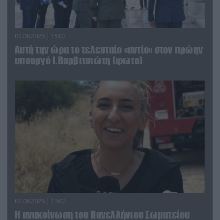
04.08.2026 | 15:02
Αυτή την ώρα το τελευταίο «αντίο» στον πρώην
υπουργό Ι.Βαρβιτσιώτη (φωτο)
04.08.2026 | 13:02
Η ανακοίνωση του Πανελλήνιου Σωματείου