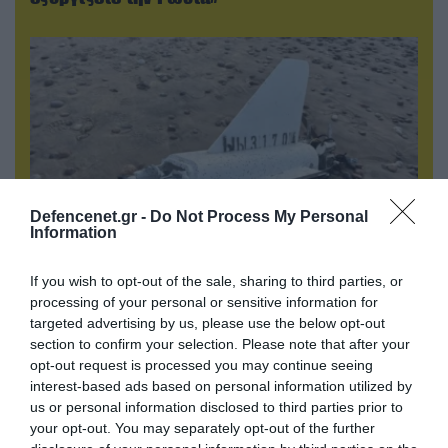
Defencenet.gr -
Do Not Process My Personal
Information
If you wish to opt-out of the sale, sharing to third parties, or
09.08.2026 | 12:02
processing of your personal or sensitive information for
Λευκάδα-Βουλγαρία: Ουκρανικά drone
targeted advertising by us, please use the below opt-out
χτυπούν την εθνική κυριαρχία και θέτουν σε
section to confirm your selection. Please note that after your
κίνδυνο οικονομίες χωρών του ΝΑΤΟ
opt-out request is processed you may continue seeing
interest-based ads based on personal information utilized by
us or personal information disclosed to third parties prior to
your opt-out. You may separately opt-out of the further