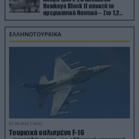
Hawkeye Block II αποκτά το
αμερικανικό Ναυτικό – Στο 1,2
δισ.δολάρια το κόστος
ΕΛΛΗΝΟΤΟΥΡΚΙΚΑ
07.08.2026 | 00:02
Τουρκικά οπλισμένα F-16