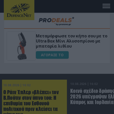
Μεταμόρφωσε τον κήπο σου με το
ικό
Ultra Box Μίνι Αλυσοπρίονο με
μπαταρία λιθίου
ΑΓΟΡΑΣΕ ΤΟ
10.08.2026 | 16:02
10.08.2026 | 16:02
Κοινό σχέδιο δράσης
Ο Ράιν Έπλερ «βλέπει» τον
2026 υπέγραψαν Ελ
Β.Πούτιν στον ύπνο του: Η
Κύπρος και Ιορδανία
επιθυμία του Εσθονού
πολιτικού πριν κλείσει τα