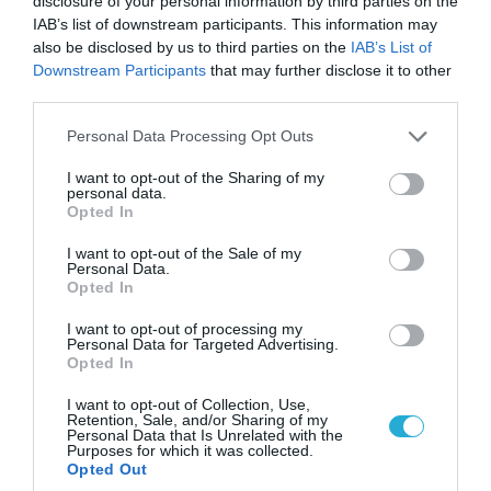
disclosure of your personal information by third parties on the
IAB’s list of downstream participants. This information may
also be disclosed by us to third parties on the
IAB’s List of
Downstream Participants
that may further disclose it to other
third parties.
Please note that this website/app uses one or more Google
Personal Data Processing Opt Outs
services and may gather and store information including but
not limited to your visit or usage behaviour. You may click to
I want to opt-out of the Sharing of my
personal data.
grant or deny consent to Google and its third-party tags to
Opted In
use your data for below specified purposes in below Google
consent section.
I want to opt-out of the Sale of my
07.08.2026 | 01:02
Personal Data.
Opted In
Ελέγχεται αμοντάριστο βίντεο της σύγκρουσης
των ελικοπτέρων στην Ψάθα – Σενάριο για
I want to opt-out of processing my
τρίτο ελικόπτερο
Personal Data for Targeted Advertising.
Opted In
I want to opt-out of Collection, Use,
Retention, Sale, and/or Sharing of my
Personal Data that Is Unrelated with the
Purposes for which it was collected.
Opted Out