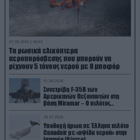
07.08.2026 | 00:02
Τα ρωσικά ελικόπτερα
αεροπυρόσβεσης που μπορούν να
ρίχνουν 5 τόνους νερού με 8 μποφόρ
01.08.2026
Συνετρίβη F-35B των
Αμερικανών Πεζοναυτών στη
βάση Miramar – Ο πιλότος
εκτινάχθηκε εγκαίρως
30.07.2026
Υποδοχή ήρωα σε Έλληνα πιλότο
Canadair με «αψίδα νερού» στην
Ισπανία (βίντεο)