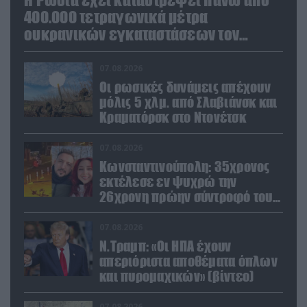
400.000 τετραγωνικά μέτρα
ουκρανικών εγκαταστάσεων τον
Ιούλιο
07.08.2026
Οι ρωσικές δυνάμεις απέχουν
μόλις 5 χλμ. από Σλαβιάνσκ και
Κραματόρσκ στο Ντονέτσκ
07.08.2026
Κωνσταντινούπολη: 35χρονος
εκτέλεσε εν ψυχρώ την
26χρονη πρώην σύντροφό του
έξω από φαρμακείο (βίντεο)
07.08.2026
Ν.Τραμπ: «Οι ΗΠΑ έχουν
απεριόριστα αποθέματα όπλων
και πυρομαχικών» (βίντεο)
07.08.2026