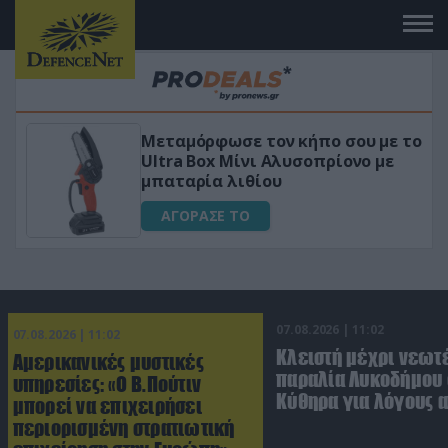
μόρφωσε τον κήπο σου με το
«Μαγική» φ
a Box Μίνι Αλυσοπρίονο με
για αύξηση
αρία λιθίου
ΑΓΟΡΑΣΕ
ΟΡΑΣΕ ΤΟ
07.08.2026 | 11:02
07.08.2026 | 11:02
Κλειστή μέχρι νεωτ
Αμερικανικές μυστικές
παραλία Λυκοδήμου 
υπηρεσίες: «Ο Β.Πούτιν
Κύθηρα για λόγους 
μπορεί να επιχειρήσει
περιορισμένη στρατιωτική