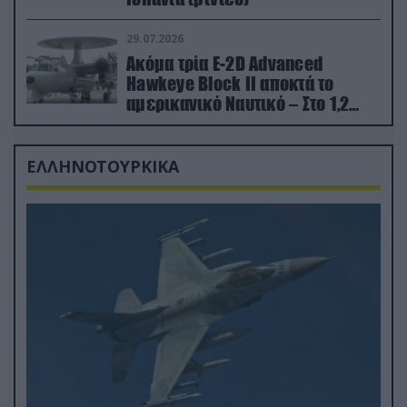
29.07.2026
Ακόμα τρία E-2D Advanced
Hawkeye Block II αποκτά το
αμερικανικό Ναυτικό – Στο 1,2
δισ.δολάρια το κόστος
ΕΛΛΗΝΟΤΟΥΡΚΙΚΑ