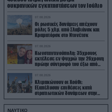
ουκρανικών εγκαταστάσεων τον Ιούλιο
07.08.2026
Οι ρωσικές δυνάμεις απέχουν
μόλις 5 χλμ. από Σλαβιάνσκ και
Κραματόρσκ στο Ντονέτσκ
07.08.2026
Κωνσταντινούπολη: 35χρονος
εκτέλεσε εν ψυχρώ την 26χρονη
πρώην σύντροφό του έξω από
φαρμακείο (βίντεο)
07.08.2026
Κλιμακώνουν οι Χούθι:
Eξαπέλυσαν επιθέσεις κατά
στρατιωτικών δυνάμεων στην
Υεμένη – Πλήγματα & στη
Σαουδική Αραβία!
ΝΑΥΤΙΚΟ