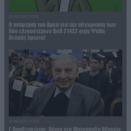
03.08.2026 | 12:02
Η ανάρτηση του Αρκά για την σύγκρουση των
δύο ελικοπτέρων Bell 214ST στην Ψάθα
Αττικής (φωτο)
03.08.2026 | 12:02
Γ.Βαρβιτσιώτης: Aύριο στη Μητρόπολη Αθηνών