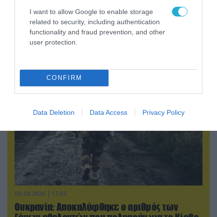
I want to allow Google to enable storage
06.08.2026 | 21:02
related to security, including authentication
Τελεσίγραφο του Ιράν στις χώρες του Κόλπου:
functionality and fraud prevention, and other
user protection.
«Σταματήστε τον Τραμπ αλλιώς θα σας
χτυπήσουμε σκληρά»
CONFIRM
Data Deletion
Data Access
Privacy Policy
06.08.2026 | 17:02
Ουκρανία: Αποκαλύφθηκε ο αριθμός των