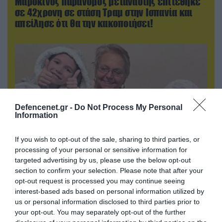
Μαροκινός παράνομος μετανάστης επιτέθηκε
σε 42χρονη σε στάση Τραμ στην Ισπανία και
απείλησε ότι θα την κακοποιήσει!
Defencenet.gr -
Do Not Process My Personal
Information
If you wish to opt-out of the sale, sharing to third parties, or
processing of your personal or sensitive information for
targeted advertising by us, please use the below opt-out
06.08.2026 | 09:02
section to confirm your selection. Please note that after your
ΗΠΑ: Το τελευταίο μήνυμα της μητέρας στον
opt-out request is processed you may continue seeing
πρώην σύζυγό της πριν από τη δολοφονία των
interest-based ads based on personal information utilized by
4 παιδιών τους – «Έχουν ίωση»
us or personal information disclosed to third parties prior to
your opt-out. You may separately opt-out of the further