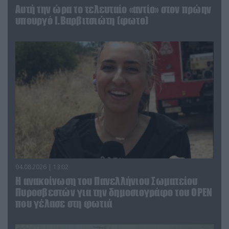
Αυτή την ώρα το τελευταίο «αντίο» στον πρώην
υπουργό Ι.Βαρβιτσιώτη (φωτο)
04.08.2026 | 13:02
Η ανακοίνωση του Πανελλήνιου Σωματείου
Πυροσβεστών για την δημοσιογράφο του OPEN
που γέλασε στη φωτιά