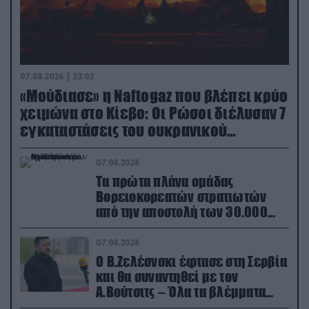
07.08.2026 | 23:02
«Μούδιασε» η Naftogaz που βλέπει κρύο
χειμώνα στο Κίεβο: Οι Ρώσοι διέλυσαν 7
εγκαταστάσεις του ουκρανικού
κολοσσού!
07.08.2026
Τα πρώτα πλάνα ομάδας
Βορειοκορεατών στρατιωτών
από την αποστολή των 30.000
που έφτασαν στη Ρωσία (βίντεο)
07.08.2026
Ο Β.Ζελέσνσκι έφτασε στη Σερβία
και θα συναντηθεί με τον
Α.Βούτσιτς – Όλα τα βλέμματα
στις σχέσεις με τη Ρωσία