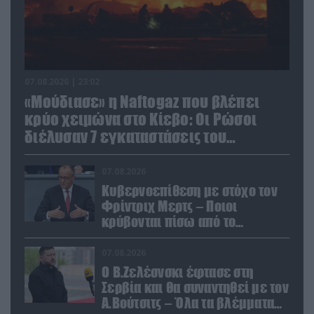
07.08.2026 | 23:02
«Μούδιασε» η Naftogaz που βλέπει
κρύο χειμώνα στο Κίεβο: Οι Ρώσοι
διέλυσαν 7 εγκαταστάσεις του
ουκρανικού κολοσσού!
07.08.2026
Κυβερνοεπίθεση με στόχο τον
Φρίντριχ Μερτς – Ποιοι
κρύβονται πίσω από το
παραποιημένο βίντεο
07.08.2026
Ο Β.Ζελέσνσκι έφτασε στη
Σερβία και θα συναντηθεί με τον
Α.Βούτσιτς – Όλα τα βλέμματα