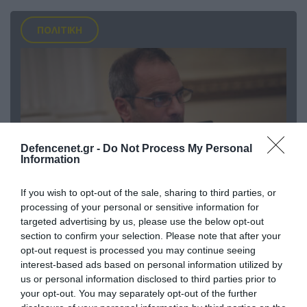
ΠΟΛΙΤΙΚΗ
Defencenet.gr -
Do Not Process My Personal
Information
If you wish to opt-out of the sale, sharing to third parties, or
processing of your personal or sensitive information for
07.08.2026 | 20:02
targeted advertising by us, please use the below opt-out
Ο Γιάννης Αλαφούζος «τέλειωσε» τον
section to confirm your selection. Please note that after your
Κωνσταντίνο Ζούλα από τον ΣΚΑΪ – Ο λόγος της
opt-out request is processed you may continue seeing
απομάκρυνσής του
interest-based ads based on personal information utilized by
us or personal information disclosed to third parties prior to
your opt-out. You may separately opt-out of the further