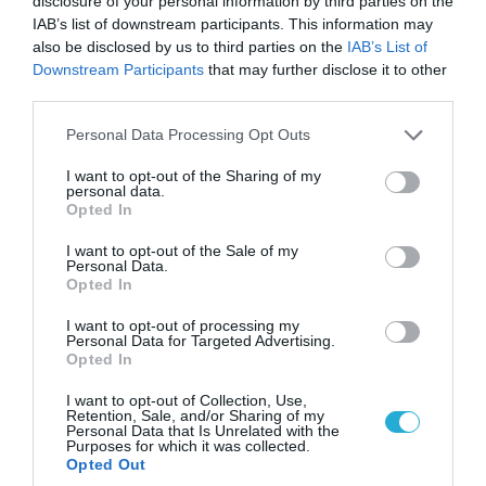
disclosure of your personal information by third parties on the
IAB’s list of downstream participants. This information may
also be disclosed by us to third parties on the
IAB’s List of
Downstream Participants
that may further disclose it to other
third parties.
Please note that this website/app uses one or more Google
Personal Data Processing Opt Outs
services and may gather and store information including but
not limited to your visit or usage behaviour. You may click to
I want to opt-out of the Sharing of my
personal data.
grant or deny consent to Google and its third-party tags to
Opted In
use your data for below specified purposes in below Google
consent section.
06.08.2026 | 14:02
I want to opt-out of the Sale of my
Personal Data.
«Επιχείρηση ελεύθερα πεζοδρόμια» στην
Opted In
Αθήνα: Απομακρύνθηκαν παράνομα
αντικείμενα από κοινόχρηστους χώρους
I want to opt-out of processing my
Personal Data for Targeted Advertising.
Opted In
I want to opt-out of Collection, Use,
Retention, Sale, and/or Sharing of my
Personal Data that Is Unrelated with the
Purposes for which it was collected.
Opted Out