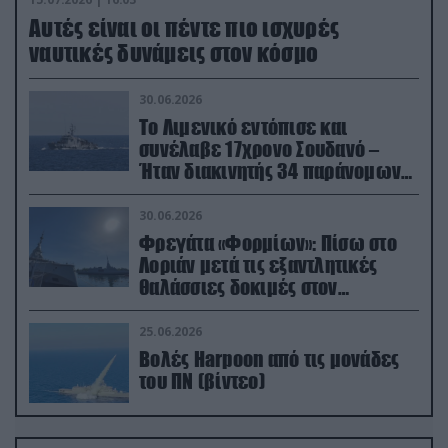
Aυτές είναι οι πέντε πιο ισχυρές
ναυτικές δυνάμεις στον κόσμο
30.06.2026
Το Λιμενικό εντόπισε και
συνέλαβε 17χρονο Σουδανό –
Ήταν διακινητής 34 παράνομων
μεταναστών
30.06.2026
Φρεγάτα «Φορμίων»: Πίσω στο
Λοριάν μετά τις εξαντλητικές
θαλάσσιες δοκιμές στον
απαιτητικό Βισκαϊκό
25.06.2026
Βολές Harpoon από τις μονάδες
του ΠΝ (βίντεο)