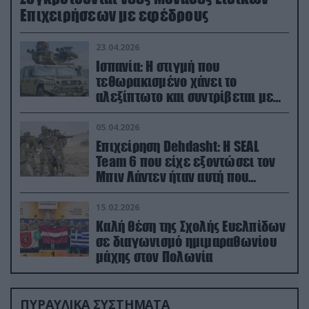
Επιχειρήσεων με εφέδρους
23.04.2026
Ισπανία: Η στιγμή που
τεθωρακισμένο χάνει το
αλεξίπτωτο και συντρίβεται με
ορμή στο έδαφος (βίντεο)
05.04.2026
Επιχείρηση Dehdasht: Η SEAL
Team 6 που είχε εξοντώσει τον
Μπιν Λάντεν ήταν αυτή που
διέσωσε τον πιλότο του F-15
15.02.2026
Καλή θέση της Σχολής Ευελπίδων
σε διαγωνισμό ημιμαραθωνίου
μάχης στον Πολωνία
ΠΥΡΑΥΛΙΚΑ ΣΥΣΤΗΜΑΤΑ