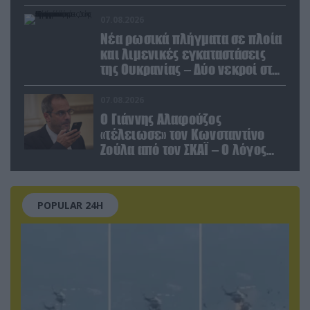
στις σχέσεις με τη Ρωσία
07.08.2026
Νέα ρωσικά πλήγματα σε πλοία
και λιμενικές εγκαταστάσεις
της Ουκρανίας – Δύο νεκροί στην
Κριμαία
07.08.2026
Ο Γιάννης Αλαφούζος
«τέλειωσε» τον Κωνσταντίνο
Ζούλα από τον ΣΚΑΪ – Ο λόγος
της απομάκρυνσής του
POPULAR 24H