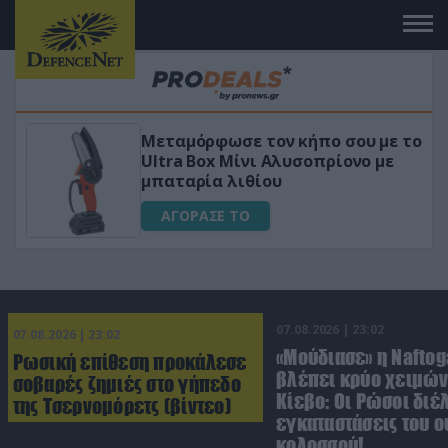
Μεταμόρφωσε τον κήπο σου με το
«
Ultra Box Μίνι Αλυσοπρίονο με
γ
μπαταρία λιθίου
ΑΓΟΡΑΣΕ ΤΟ
07.08.2026 | 23:02
07.08.2026 | 23:02
«Μούδιασε» η Naftog
Ρωσική επίθεση προκάλεσε
βλέπει κρύο χειμών
σοβαρές ζημιές στο γήπεδο
Κίεβο: Οι Ρώσοι διέ
της Τσερνομόρετς (βίντεο)
εγκαταστάσεις του 
κολοσσού!