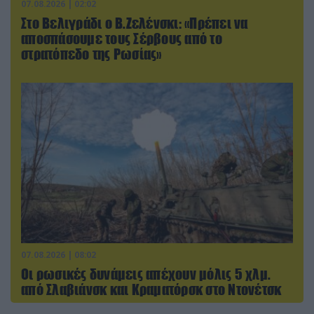
07.08.2026 | 02:02
Στο Βελιγράδι ο Β.Ζελένσκι: «Πρέπει να
αποσπάσουμε τους Σέρβους από το
στρατόπεδο της Ρωσίας»
07.08.2026 | 08:02
Οι ρωσικές δυνάμεις απέχουν μόλις 5 χλμ.
από Σλαβιάνσκ και Κραματόρσκ στο Ντονέτσκ