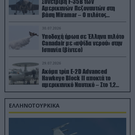
Συνετρίβη F-35B των
Αμερικανών Πεζοναυτών στη
βάση Miramar – Ο πιλότος
εκτινάχθηκε εγκαίρως
30.07.2026
Υποδοχή ήρωα σε Έλληνα πιλότο
Canadair με «αψίδα νερού» στην
Ισπανία (βίντεο)
29.07.2026
Ακόμα τρία E-2D Advanced
Hawkeye Block II αποκτά το
αμερικανικό Ναυτικό – Στο 1,2
δισ.δολάρια το κόστος
ΕΛΛΗΝΟΤΟΥΡΚΙΚΑ