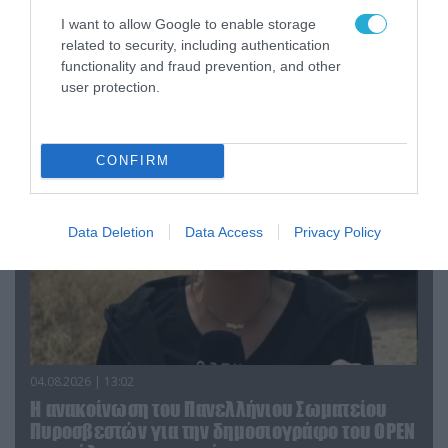
I want to allow Google to enable storage
related to security, including authentication
04.08.2026 | 15:02
functionality and fraud prevention, and other
Αυτή την ώρα το τελευταίο «αντίο» στον πρώην
user protection.
υπουργό Ι.Βαρβιτσιώτη (φωτο)
CONFIRM
Data Deletion
Data Access
Privacy Policy
04.08.2026 | 13:02
Η ανακοίνωση του Πανελλήνιου Σωματείου
Πυροσβεστών για την δημοσιογράφο του OPEN