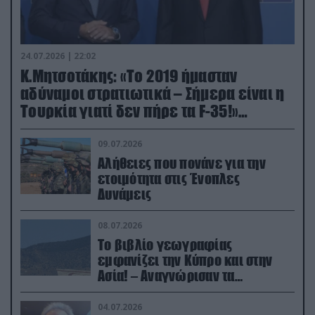
24.07.2026 | 22:02
Κ.Μητσοτάκης: «Το 2019 ήμασταν
αδύναμοι στρατιωτικά – Σήμερα είναι η
Τουρκία γιατί δεν πήρε τα F-35!»
(βίντεο)
09.07.2026
Αλήθειες που πονάνε για την
ετοιμότητα στις Ένοπλες
Δυνάμεις
08.07.2026
Το βιβλίο γεωγραφίας
εμφανίζει την Κύπρο και στην
Ασία! – Αναγνώρισαν τα
κατεχόμενα; (φωτο)
04.07.2026