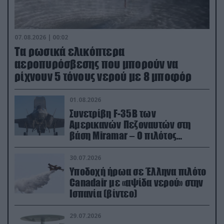
07.08.2026 | 00:02
Τα ρωσικά ελικόπτερα
αεροπυρόσβεσης που μπορούν να
ρίχνουν 5 τόνους νερού με 8 μποφόρ
01.08.2026
Συνετρίβη F-35B των
Αμερικανών Πεζοναυτών στη
βάση Miramar – Ο πιλότος
εκτινάχθηκε εγκαίρως
30.07.2026
Υποδοχή ήρωα σε Έλληνα πιλότο
Canadair με «αψίδα νερού» στην
Ισπανία (βίντεο)
29.07.2026