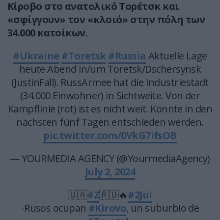
Κίροβο στο ανατολικό Τορέτσκ και
«σφίγγουν» τον «κλοιό» στην πόλη των
34.000 κατοίκων.
#Ukraine
#Toretsk
#Russia
Aktuelle Lage
heute Abend in/um Toretsk/Dschersynsk
(JustinFall). RussArmee hat die Industriestadt
(34.000 Einwohner) in Sichtweite. Von der
Kampflinie (rot) ist es nicht weit. Könnte in den
nächsten fünf Tagen entschieden werden.
pic.twitter.com/0VkG7ifsOB
— YOURMEDIA AGENCY (@YourmediaAgency)
July 2, 2024
🇺🇦
#Z
🇷🇺🔥
#2Jul
-Rusos ocupan
#Kirovo
, un suburbio de