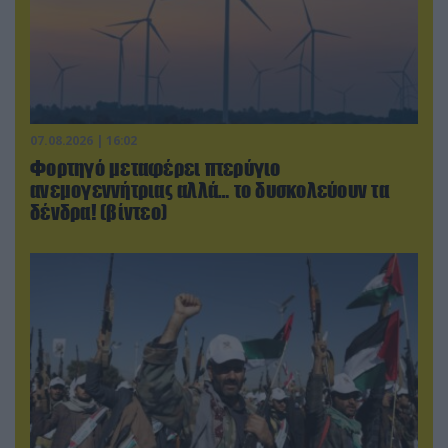
07.08.2026 | 16:02
Φορτηγό μεταφέρει πτερύγιο
ανεμογεννήτριας αλλά… το δυσκολεύουν τα
δένδρα! (βίντεο)