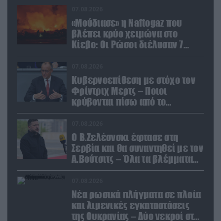
07.08.2026
«Μούδιασε» η Naftogaz που
βλέπει κρύο χειμώνα στο
Κίεβο: Οι Ρώσοι διέλυσαν 7
εγκαταστάσεις του ουκρανικού
κολοσσού!
07.08.2026
Κυβερνοεπίθεση με στόχο τον
Φρίντριχ Μερτς – Ποιοι
κρύβονται πίσω από το
παραποιημένο βίντεο
07.08.2026
Ο Β.Ζελέσνσκι έφτασε στη
Σερβία και θα συναντηθεί με τον
Α.Βούτσιτς – Όλα τα βλέμματα
στις σχέσεις με τη Ρωσία
07.08.2026
Νέα ρωσικά πλήγματα σε πλοία
και λιμενικές εγκαταστάσεις
της Ουκρανίας – Δύο νεκροί στην