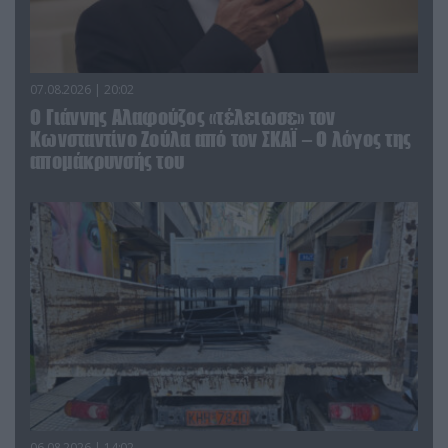
07.08.2026 | 20:02
Ο Γιάννης Αλαφούζος «τέλειωσε» τον
Κωνσταντίνο Ζούλα από τον ΣΚΑΪ – Ο λόγος της
απομάκρυνσής του
06.08.2026 | 14:02