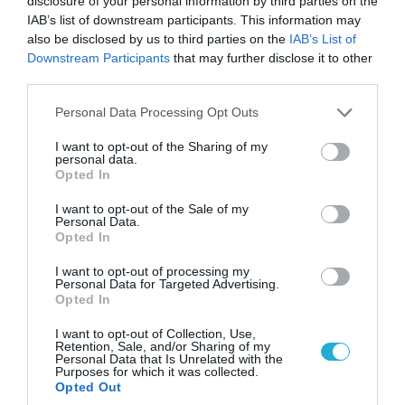
disclosure of your personal information by third parties on the
αποσπάσουμε τους Σέρβους από το
IAB’s list of downstream participants. This information may
στρατόπεδο της Ρωσίας»
also be disclosed by us to third parties on the
IAB’s List of
Downstream Participants
that may further disclose it to other
third parties.
Please note that this website/app uses one or more Google
Personal Data Processing Opt Outs
services and may gather and store information including but
not limited to your visit or usage behaviour. You may click to
I want to opt-out of the Sharing of my
personal data.
grant or deny consent to Google and its third-party tags to
Opted In
use your data for below specified purposes in below Google
consent section.
I want to opt-out of the Sale of my
Personal Data.
Opted In
I want to opt-out of processing my
Personal Data for Targeted Advertising.
07.08.2026 | 16:02
Opted In
Κ.Τσίγκας για νέα Canadair DHC-515: «Θα
πετούν τη νύχτα αλλά δεν θα πραγματοποιούν
I want to opt-out of Collection, Use,
Retention, Sale, and/or Sharing of my
ρίψεις νερού»
Personal Data that Is Unrelated with the
Purposes for which it was collected.
Opted Out