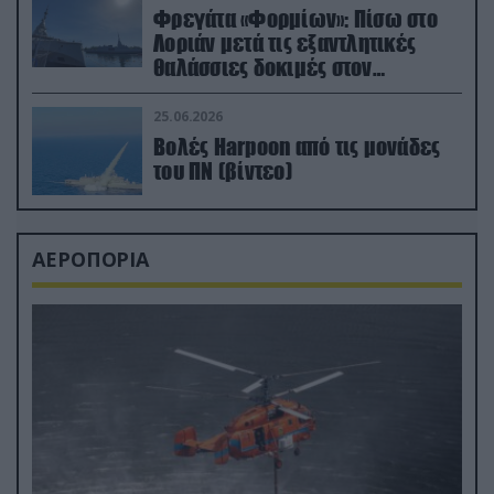
Φρεγάτα «Φορμίων»: Πίσω στο
Λοριάν μετά τις εξαντλητικές
θαλάσσιες δοκιμές στον
απαιτητικό Βισκαϊκό
25.06.2026
Βολές Harpoon από τις μονάδες
του ΠΝ (βίντεο)
ΑΕΡΟΠΟΡΙΑ