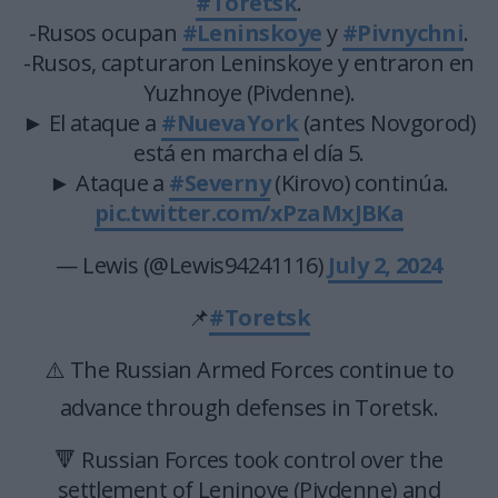
#Toretsk
.
-Rusos ocupan
#Leninskoye
y
#Pivnychni
.
-Rusos, capturaron Leninskoye y entraron en
Yuzhnoye (Pivdenne).
► El ataque a
#NuevaYork
(antes Novgorod)
está en marcha el día 5.
► Ataque a
#Severny
(Kirovo) continúa.
pic.twitter.com/xPzaMxJBKa
— Lewis (@Lewis94241116)
July 2, 2024
📌
#Toretsk
⚠️ The Russian Armed Forces continue to
advance through defenses in Toretsk.
🔻 Russian Forces took control over the
settlement of Leninoye (Pivdenne) and