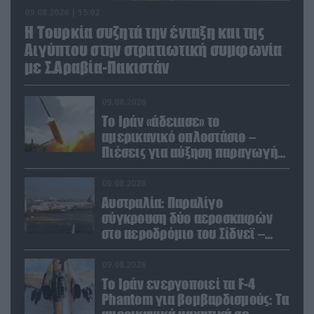
09.08.2026 | 15:02
Η Τουρκία συζητά την ένταξη και της
Αιγύπτου στην στρατιωτική συμφωνία
με Σ.Αραβία-Πακιστάν
09.08.2026
Το Ιράν «άδειασε» το
αμερικανικό οπλοστάσιο –
Πιέσεις για αύξηση παραγωγής
Patriot και THAAD
09.08.2026
Αυστραλία: Παραλίγο
σύγκρουση δύο αεροσκαφών
στο αεροδρόμιο του Σίδνεϊ –
Ένας τραυματίας (βίντεο)
09.08.2026
Το Ιράν ενεργοποιεί τα F-4
Phantom για βομβαρδισμούς: Τα