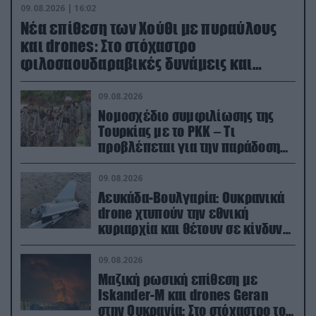
09.08.2026 | 16:02
Νέα επίθεση των Χούθι με πυραύλους
και drones: Στο στόχαστρο
φιλοσαουδαραβικές δυνάμεις και
εγκαταστάσεις
09.08.2026
Νομοσχέδιο συμφιλίωσης της
Τουρκίας με το ΡΚΚ – Τι
προβλέπεται για την παράδοση
των όπλων
09.08.2026
Λευκάδα-Βουλγαρία: Ουκρανικά
drone χτυπούν την εθνική
κυριαρχία και θέτουν σε κίνδυνο
οικονομίες χωρών του ΝΑΤΟ
09.08.2026
Μαζική ρωσική επίθεση με
Iskander-M και drones Geran
στην Ουκρανία: Στο στόχαστρο το