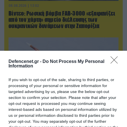
08.08.2026 | 13:02
Βίντεο: Ρωσική βόμβα FAB-3000 «εξαφανίζει
από τον χάρτη» σημείο διέλευσης των
ουκρανικών δυνάμεων στην Ζαπορίζια
Defencenet.gr -
Do Not Process My Personal
Information
If you wish to opt-out of the sale, sharing to third parties, or
processing of your personal or sensitive information for
targeted advertising by us, please use the below opt-out
section to confirm your selection. Please note that after your
opt-out request is processed you may continue seeing
09.08.2026 | 12:02
interest-based ads based on personal information utilized by
Οι Χούθι δοκιμάζουν της αμυντική συμμαχία
us or personal information disclosed to third parties prior to
Τουρκίας-Σ.Αραβίας – Το παράδοξο των
your opt-out. You may separately opt-out of the further