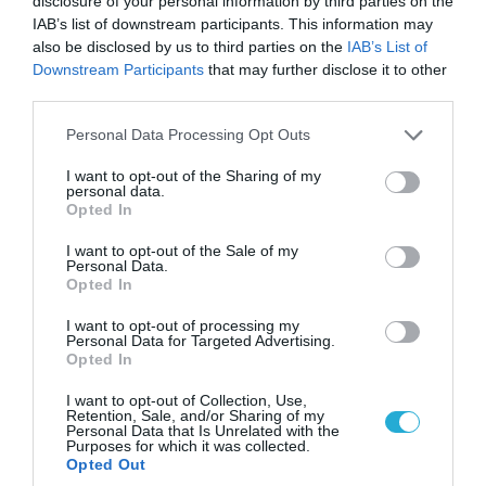
ελληνικών Patriot στην περιοχή
disclosure of your personal information by third parties on the
IAB’s list of downstream participants. This information may
also be disclosed by us to third parties on the
IAB’s List of
Downstream Participants
that may further disclose it to other
third parties.
Please note that this website/app uses one or more Google
Personal Data Processing Opt Outs
services and may gather and store information including but
not limited to your visit or usage behaviour. You may click to
I want to opt-out of the Sharing of my
personal data.
grant or deny consent to Google and its third-party tags to
Opted In
use your data for below specified purposes in below Google
consent section.
I want to opt-out of the Sale of my
Personal Data.
Opted In
09.08.2026 | 12:02
I want to opt-out of processing my
Λευκάδα-Βουλγαρία: Ουκρανικά drone
Personal Data for Targeted Advertising.
Opted In
χτυπούν την εθνική κυριαρχία και θέτουν σε
κίνδυνο οικονομίες χωρών του ΝΑΤΟ
I want to opt-out of Collection, Use,
Retention, Sale, and/or Sharing of my
Personal Data that Is Unrelated with the
Purposes for which it was collected.
Opted Out
ΠΟΛΙΤΙΚΗ