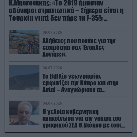
Κ.Μητσοτάκης: «Το 2019 ήμασταν
αδύναμοι στρατιωτικά – Σήμερα είναι η
Τουρκία γιατί δεν πήρε τα F-35!»
(βίντεο)
09.07.2026
Αλήθειες που πονάνε για την
ετοιμότητα στις Ένοπλες
Δυνάμεις
08.07.2026
Το βιβλίο γεωγραφίας
εμφανίζει την Κύπρο και στην
Ασία! – Αναγνώρισαν τα
κατεχόμενα; (φωτο)
04.07.2026
Η γελοία κυβερνητική
ανακοίνωση για την γκάφα του
γραφικού ΣΕΑ Θ.Ντόκου με τους
Ρώσους φαρσέρ