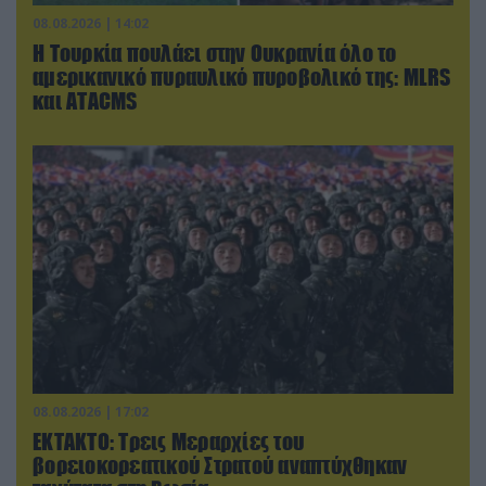
08.08.2026 | 14:02
Η Τουρκία πουλάει στην Ουκρανία όλο το
αμερικανικό πυραυλικό πυροβολικό της: MLRS
και ΑΤΑCMS
08.08.2026 | 17:02
ΕΚΤΑΚΤΟ: Τρεις Μεραρχίες του
βορειοκορεατικού Στρατού αναπτύχθηκαν