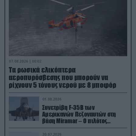
07.08.2026 | 00:02
Τα ρωσικά ελικόπτερα
αεροπυρόσβεσης που μπορούν να
ρίχνουν 5 τόνους νερού με 8 μποφόρ
01.08.2026
Συνετρίβη F-35B των
Αμερικανών Πεζοναυτών στη
βάση Miramar – Ο πιλότος
εκτινάχθηκε εγκαίρως
30.07.2026