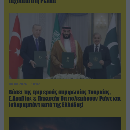
ταχύτατα στη Ρωσία
08.08.2026 | 18:02
Βάσει της τριμερούς συμφωνίας Τουρκίας,
Σ.Αραβίας & Πακιστάν θα πολεμήσουν Ριάντ και
Ισλαμαμπάντ κατά της Ελλάδας!