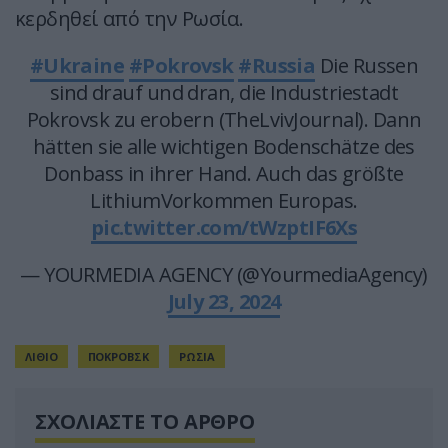
κερδηθεί από την Ρωσία.
#Ukraine
#Pokrovsk
#Russia
Die Russen
sind drauf und dran, die Industriestadt
Pokrovsk zu erobern (TheLvivJournal). Dann
hätten sie alle wichtigen Bodenschätze des
Donbass in ihrer Hand. Auch das größte
LithiumVorkommen Europas.
pic.twitter.com/tWzptIF6Xs
— YOURMEDIA AGENCY (@YourmediaAgency)
July 23, 2024
ΛΙΘΙΟ
ΠΟΚΡΟΒΣΚ
ΡΩΣΙΑ
ΣΧΟΛΙΑΣΤΕ ΤΟ ΑΡΘΡΟ