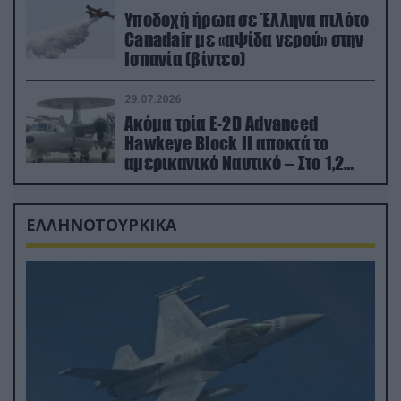
Υποδοχή ήρωα σε Έλληνα πιλότο
Canadair με «αψίδα νερού» στην
Ισπανία (βίντεο)
29.07.2026
Ακόμα τρία E-2D Advanced
Hawkeye Block II αποκτά το
αμερικανικό Ναυτικό – Στο 1,2
δισ.δολάρια το κόστος
ΕΛΛΗΝΟΤΟΥΡΚΙΚΑ