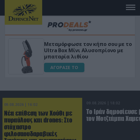
Μεταμόρφωσε τον κήπο σου με το
ικό
Ultra Box Μίνι Αλυσοπρίονο με
μπαταρία λιθίου
ΑΓΟΡΑΣΕ ΤΟ
09.08.2026 | 18:02
09.08.2026 | 16:02
Το Ιράν δημοσίευσε 
Νέα επίθεση των Χούθι με
τον Μοτζτάμπα Χαμε
πυραύλους και drones: Στο
στόχαστρο
φιλοσαουδαραβικές