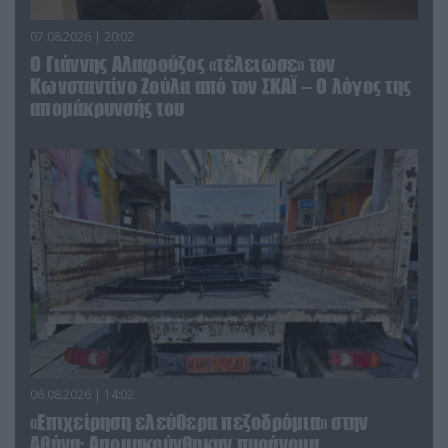
07.08.2026 | 20:02
Ο Γιάννης Αλαφούζος «τέλειωσε» τον
Κωνσταντίνο Ζούλα από τον ΣΚΑΪ – Ο λόγος της
απομάκρυνσής του
06.08.2026 | 14:02
«Επιχείρηση ελεύθερα πεζοδρόμια» στην
Αθήνα: Απομακρύνθηκαν παράνομα