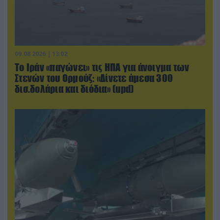
09.08.2026 | 13:02
Το Ιράν «παγώνει» τις ΗΠΑ για άνοιγμα των
Στενών του Ορμούζ: «Δίνετε άμεσα 300
δισ.δολάρια και διόδια» (upd)