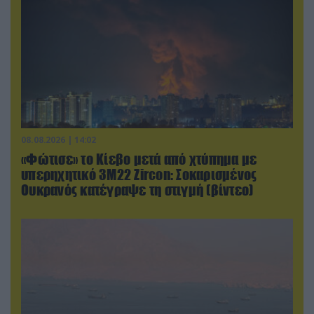
08.08.2026 | 14:02
«Φώτισε» το Κίεβο μετά από χτύπημα με
υπερηχητικό 3M22 Zircon: Σοκαρισμένος
Ουκρανός κατέγραψε τη στιγμή (βίντεο)