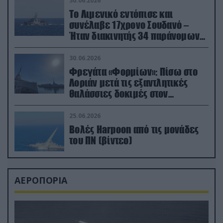
30.06.2026
Το Λιμενικό εντόπισε και
συνέλαβε 17χρονο Σουδανό –
Ήταν διακινητής 34 παράνομων
μεταναστών
30.06.2026
Φρεγάτα «Φορμίων»: Πίσω στο
Λοριάν μετά τις εξαντλητικές
θαλάσσιες δοκιμές στον
απαιτητικό Βισκαϊκό
25.06.2026
Βολές Harpoon από τις μονάδες
του ΠΝ (βίντεο)
ΑΕΡΟΠΟΡΙΑ