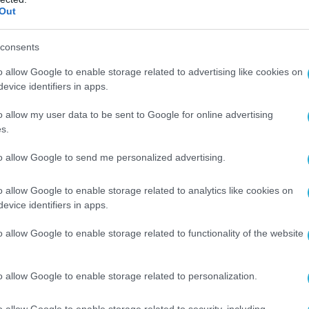
Out
ήταν επίσης μεγάλο πρόβλημα ένα πλήγμα
ργασίας των πυρηνικών αποβλήτων.
consents
χυρίζονται ότι κατέλαβαν πριν από λίγο
o allow Google to enable storage related to advertising like cookies on
ρόζ στην περιφέρεια του Μπέλγκοροντ!
evice identifiers in apps.
o allow my user data to be sent to Google for online advertising
εται σε απόσταση δυόμισι χιλιομέτρων
s.
to allow Google to send me personalized advertising.
τή ισχύει τότε σημαίνει πως χρησιμοποιούν
ρχία την οποία είχαν αναπτυγμένη στην
o allow Google to enable storage related to analytics like cookies on
Σούμι και επιχειρούν να δημιουργήσουν ένα
evice identifiers in apps.
 άλλη ρωσική περιφέρεια.
o allow Google to enable storage related to functionality of the website
ι σε κίνδυνο βρίσκεται και η περιφέρεια
o allow Google to enable storage related to personalization.
o allow Google to enable storage related to security, including