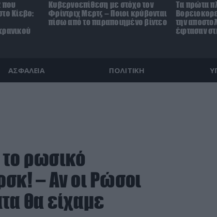
z που
Κυβερνοεπίθεση με στόχο τον
Τα πρώτα π
το Κίεβο:
Φρίντριχ Μερτς – Ποιοι κρύβονται
Βορειοκορε
πίσω από το παραποιημένο βίντεο
την αποστο
κρανικού
έφτασαν στ
ΑΣΦΑΛΕΙΑ
ΠΟΛΙΤΙΚΗ
Υ
 το ρωσικό
σκ! – Αν οι Ρώσοι
ατα θα είχαμε