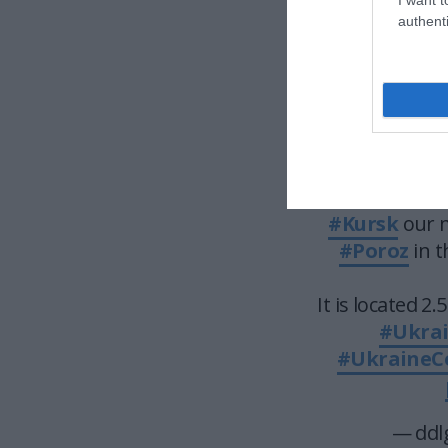
#UkraineR
authenti
#F1
The Ukrainian A
vill
— Koba
#Kursk
our m
#Poroz
in 
It is located 
#Ukra
#UkraineC
— ddl