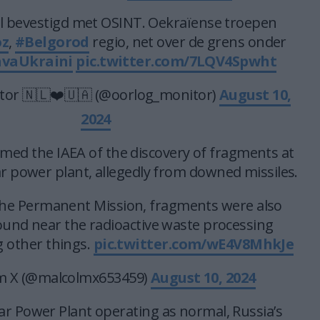
eel bevestigd met OSINT. Oekraïense troepen
oz
,
#Belgorod
regio, net over de grens onder
avaUkraini
pic.twitter.com/7LQV4Spwht
or 🇳🇱❤️🇺🇦 (@oorlog_monitor)
August 10,
2024
rmed the IAEA of the discovery of fragments at
r power plant, allegedly from downed missiles.
the Permanent Mission, fragments were also
ound near the radioactive waste processing
 other things.
pic.twitter.com/wE4V8MhkJe
m X (@malcolmx653459)
August 10, 2024
r Power Plant operating as normal, Russia’s