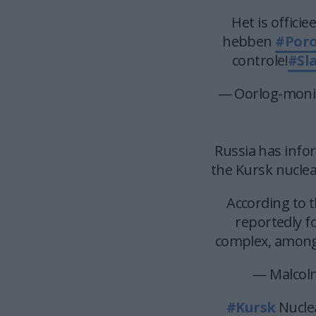
Het is offici
hebben
#Por
controle!
#Sl
— Oorlog-monit
Russia has info
the Kursk nuclea
According to 
reportedly f
complex, among
— Malcol
#Kursk
Nuclea