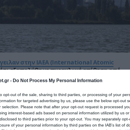
γειλαν στην IAEA (International Atomic
ότι εξαπολύθηκε πυραυλική επίθεση από
 κατά του πυρηνικού εργοστασίου του
t.gr -
Do Not Process My Personal Information
to opt-out of the sale, sharing to third parties, or processing of your per
 κατέρριψαν
όλους τους πυραύλους και ο
formation for targeted advertising by us, please use the below opt-out s
μός δεν κινδύνευσε.
r selection. Please note that after your opt-out request is processed y
eing interest-based ads based on personal information utilized by us or
disclosed to third parties prior to your opt-out. You may separately opt-
ν στην ΙΑΕΑ εικόνες από τα θραύσματα των
losure of your personal information by third parties on the IAB’s list of
 πυραύλων.