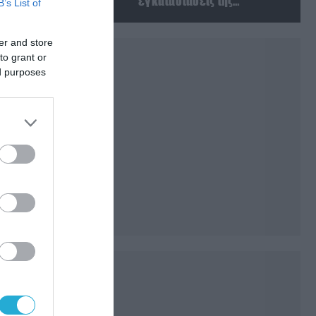
εγκαταστάσεις της
B’s List of
Ουκρανίας – Δύο νεκροί στην
Κριμαία
er and store
to grant or
ed purposes