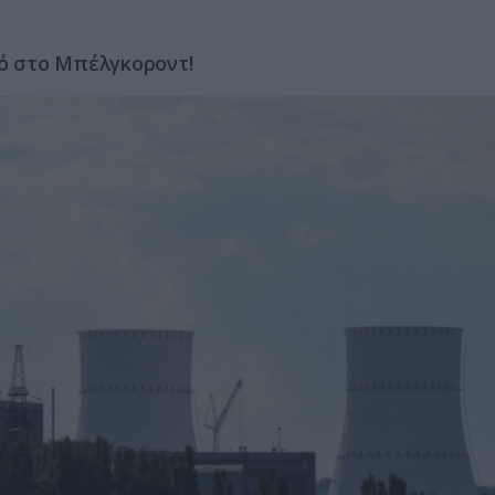
μό στο Μπέλγκοροντ!