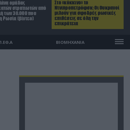
Στο «κόκκινο» το
λάνα ομάδας
Ντνιπροπετρόφσκ: Οι Ουκρανοί
ατών στρατιωτών από
μιλούν για σφοδρές ρωσικές
λή των 30.000 που
επιθέσεις σε όλη την
η Ρωσία (βίντεο)
επικράτεια
Π.ΕΘ.Α
ΒΙΟΜΗΧΑΝΙΑ