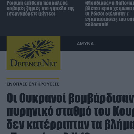
Ρωσική επίθεση προκάλεσε
«Μούδιασε» η Naftoga
σοβαρές ζημιές στο γήπεδο της
βλέπει κρύο χειμώνα σ
Τσερνομόρετς (βίντεο)
Οι Ρώσοι διέλυσαν 7
εγκαταστάσεις του ου
κολοσσού!
ΑΜΥΝΑ
ΕΝΟΠΛΕΣ ΣΥΓΚΡΟΥΣΕΙΣ
Οι Ουκρανοί βομβάρδισαν
πυρηνικό σταθμό του Κουρ
δεν κατέρριπταν τα βλήμ