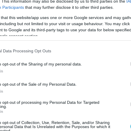
. This information may also be disclosed by us to third parties on the
IA
Participants
that may further disclose it to other third parties.
μη ότι πυραυλικά θραύσματα βρέθηκαν και
 that this website/app uses one or more Google services and may gath
τρου επεξεργασίας πυρηνικών αποβλήτων!
including but not limited to your visit or usage behaviour. You may click 
 to Google and its third-party tags to use your data for below specifi
 όσα λένε οι Ρώσοι, τότε το Κίεβο έθεσε
ogle consent section.
 μόνο την Ρωσία και την Ευρώπη αλλά και
πλανήτη.
l Data Processing Opt Outs
ν κατέρριπταν τα βλήματα θα είχαμε
o opt-out of the Sharing of my personal data.
10» και οι συνέπειες από ένα τέτοιο
In
ν ακόμα μεγαλύτερες διότι θα ανάγκαζαν
o opt-out of the Sale of my Personal Data.
α κάνουν χρήση πυρηνικών όπλων.
In
κλείσει τον πυρηνικό σταθμό ακριβώς λόγω
to opt-out of processing my Personal Data for Targeted
ing.
εισβολής στην περιφέρεια αλλά ο πυρηνικός
In
παιτεί μεγάλο χρονικό διάστημα για να
o opt-out of Collection, Use, Retention, Sale, and/or Sharing
ersonal Data that Is Unrelated with the Purposes for which it
lected.