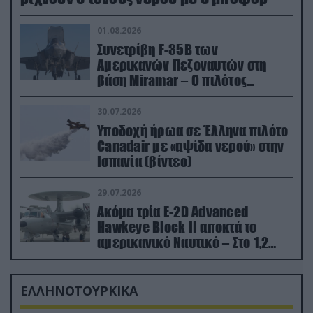
01.08.2026
Συνετρίβη F-35B των
Αμερικανών Πεζοναυτών στη
βάση Miramar – Ο πιλότος
εκτινάχθηκε εγκαίρως
30.07.2026
Υποδοχή ήρωα σε Έλληνα πιλότο
Canadair με «αψίδα νερού» στην
Ισπανία (βίντεο)
29.07.2026
Ακόμα τρία E-2D Advanced
Hawkeye Block II αποκτά το
αμερικανικό Ναυτικό – Στο 1,2
δισ.δολάρια το κόστος
ΕΛΛΗΝΟΤΟΥΡΚΙΚΑ