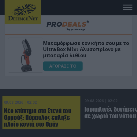
ήπο σου με το
«Μαγική» φόρμουλα τριβόλ
οπρίονο με
για αύξηση της λίμπιντο
ΑΓΟΡΑΣΕ ΤΟ
09.08.2026 | 02:02
09.08.2026 | 02:02
Ισραηλινές δυνάμεις
Νέο κτύπημα στα Στενά του
σε χωριό του νότιου
Ορμούζ: Πύραυλος έπληξε
πλοίο κοντά στο Ομάν