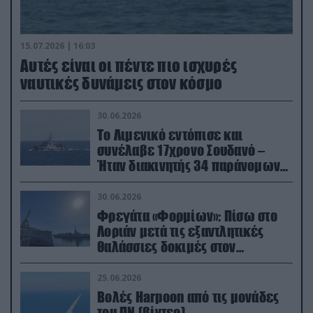
15.07.2026 | 16:03
Aυτές είναι οι πέντε πιο ισχυρές
ναυτικές δυνάμεις στον κόσμο
30.06.2026
Το Λιμενικό εντόπισε και
συνέλαβε 17χρονο Σουδανό –
Ήταν διακινητής 34 παράνομων
μεταναστών
30.06.2026
Φρεγάτα «Φορμίων»: Πίσω στο
Λοριάν μετά τις εξαντλητικές
θαλάσσιες δοκιμές στον
απαιτητικό Βισκαϊκό
25.06.2026
Βολές Harpoon από τις μονάδες
του ΠΝ (βίντεο)