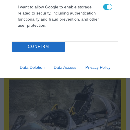
I want to allow Google to enable storage
related to security, including authentication
functionality and fraud prevention, and other
user protection.
CONFIRM
08.08.2026 | 09:02
«Η απόλυτη τραγωδία»: Η «αιχμηρή» ανάρτηση
του Αρκά για τα τατουάζ (φωτο)
Data Deletion
Data Access
Privacy Policy