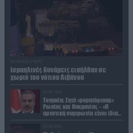
09.08.2026 | 02:02
Ισραηλινές δυνάμεις εισήλθαν σε
χωριό του νότιου Λιβάνου
09.08.2026
Τουρκία: Ζητά «μορατόριουμ»
Ρωσίας και Ουκρανίας – «Η
αμυντική συμφωνία είναι ίδια
με το άρθρο 5 του ΝΑΤΟ» (upd)
09.08.2026