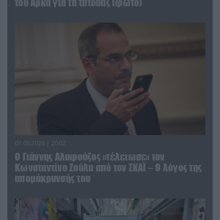
του Αρκά για τα τατουάζ (φωτο)
07.08.2026 | 20:02
Ο Γιάννης Αλαφούζος «τέλειωσε» τον
Κωνσταντίνο Ζούλα από τον ΣΚΑΪ – Ο λόγος της
απομάκρυνσής του