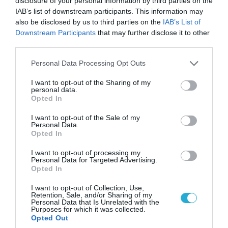
disclosure of your personal information by third parties on the
08.08.2026 | 17:02
IAB’s list of downstream participants. This information may
ΕΚΤΑΚΤΟ: Τρεις Μεραρχίες του
also be disclosed by us to third parties on the
IAB’s List of
βορειοκορεατικού Στρατού αναπτύχθηκαν
Downstream Participants
that may further disclose it to other
ταχύτατα στη Ρωσία
third parties.
Please note that this website/app uses one or more Google
Personal Data Processing Opt Outs
services and may gather and store information including but
not limited to your visit or usage behaviour. You may click to
I want to opt-out of the Sharing of my
personal data.
grant or deny consent to Google and its third-party tags to
Opted In
use your data for below specified purposes in below Google
consent section.
I want to opt-out of the Sale of my
Personal Data.
Opted In
I want to opt-out of processing my
Personal Data for Targeted Advertising.
Opted In
08.08.2026 | 18:02
I want to opt-out of Collection, Use,
Retention, Sale, and/or Sharing of my
Βάσει της τριμερούς συμφωνίας Τουρκίας,
Personal Data that Is Unrelated with the
Σ.Αραβίας & Πακιστάν θα πολεμήσουν Ριάντ και
Purposes for which it was collected.
Opted Out
Ισλαμαμπάντ κατά της Ελλάδας!