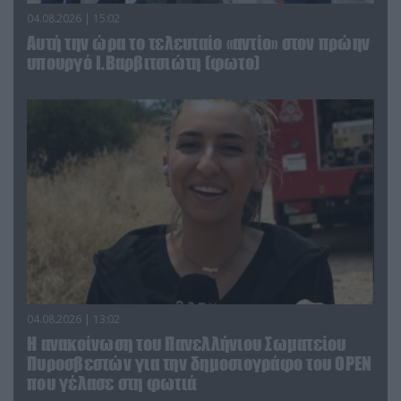
04.08.2026 | 15:02
Αυτή την ώρα το τελευταίο «αντίο» στον πρώην
υπουργό Ι.Βαρβιτσιώτη (φωτο)
04.08.2026 | 13:02
Η ανακοίνωση του Πανελλήνιου Σωματείου
Πυροσβεστών για την δημοσιογράφο του OPEN
που γέλασε στη φωτιά