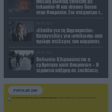
Μαζική ρωσική επίθεση με
Iskander-M και drones Geran
στην Ουκρανία: Στο στόχαστρο το
εργοστάσιο των Flamingo
08.08.2026
«Ελπίδα για τη Δημοκρατία»:
Καταγγελίες για «σπίλωση» από
πρώην στέλεχος του κόμματος
08.08.2026
Πολωνία: Κλιμακώνεται η
εχθρότητα κατά Ουκρανών – Η
τεράστια αύξηση σε επιθέσεις
POPULAR 24H