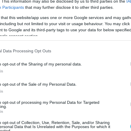
. This information may also be disclosed by us to third parties on the
IA
ε την ουκρανική περιφέρεια του
Participants
that may further disclose it to other third parties.
ίται μεγάλη συγκέντρωση δυνάμεων από
 that this website/app uses one or more Google services and may gath
ρόμοια με αυτή που γίνονταν στην
including but not limited to your visit or usage behaviour. You may click 
 to Google and its third-party tags to use your data for below specifi
 Μπέλγκοροντ πριν την επίθεση στο
ogle consent section.
l Data Processing Opt Outs
o opt-out of the Sharing of my personal data.
In
o opt-out of the Sale of my Personal Data.
In
to opt-out of processing my Personal Data for Targeted
ing.
In
o opt-out of Collection, Use, Retention, Sale, and/or Sharing
ersonal Data that Is Unrelated with the Purposes for which it
lected.