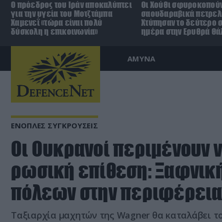
Ο πρόεδρος του Ιράν αποκαλύπτει
Οι Χούθι σφυροκοπούν
για την υγεία του Μοτζτάμπα
σαουδαραβικά πετρελ
Χαμενεΐ «τώρα είναι πολύ
Χτύπησαν το δεύτερο σ
δύσκολη η επικοινωνία»
ημέρα στην Ερυθρά Θ
ΑΜΥΝΑ
ΕΝΟΠΛΕΣ ΣΥΓΚΡΟΥΣΕΙΣ
Οι Ουκρανοί περιμένουν 
ρωσική επίθεση: Ξαφνικ
πόλεων στην περιφέρεια 
Ταξιαρχία μαχητών της Wagner θα καταλάβει τ