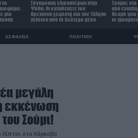
 τα
Σύγκρουση ελικοπτέρων στην
Τρόμος στη
αιοφόρα:
Ψάθα: Οι καταθέσεις του
από ένοπλη 
ε μία
Βρετανού χειριστή και του Έλληνα
Νεκρά τρία 
άλασσα
πιλότου από το δεύτερο μέσο
οι τραυματί
ΑΣΦΑΛΕΙΑ
ΠΟΛΙΤΙΚΗ
Υ
νέα μεγάλη
ή εκκένωση
του Σούμι!
ο Λίπτσι στο Χάρκοβο