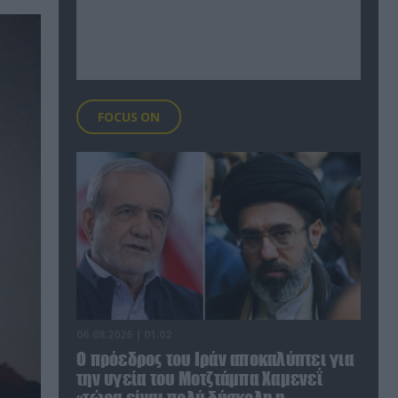
FOCUS ON
06.08.2026 | 01:02
Ο πρόεδρος του Ιράν αποκαλύπτει για
την υγεία του Μοτζτάμπα Χαμενεΐ