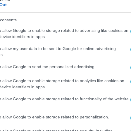
Out
consents
αφέρουν ουκρανικές πηγές ήδη διεξάγονται
ό Ρώσους spetsnaz καθώς έχουν δηλωθεί
o allow Google to enable storage related to advertising like cookies on
evice identifiers in apps.
 Ουκρανών συνοριοφυλάκων και
o allow my user data to be sent to Google for online advertising
s.
ριότητα μάλιστα φαίνεται να έχει επεκταθεί
to allow Google to send me personalized advertising.
εια του Τσερνίχιβ!
o allow Google to enable storage related to analytics like cookies on
 reports that the
#Ukrainian
authorities are
evice identifiers in apps.
ities in the
#Sumy
region on the border with
#Kursk
o allow Google to enable storage related to functionality of the website
rozhba
, a large railway junction, as well as
o allow Google to enable storage related to personalization.
ole
, which has grown together with it.
pic.twitter.com/m2MeulrY0Z
o allow Google to enable storage related to security, including