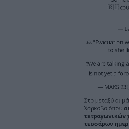
🇷🇺 cou
— La
🙏 "Evacuation w
to shell
❗️We are talking 
is not yet a for
— MAKS 23 
Στο μεταξύ οι μ
Χάρκοβο όπου
ο
τετραγωνικών 
τεσσάρων ημε