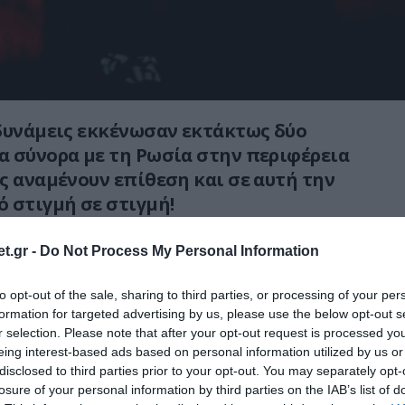
δυνάμεις εκκένωσαν εκτάκτως δύο
 σύνορα με τη Ρωσία στην περιφέρεια
ς αναμένουν επίθεση και σε αυτή την
 στιγμή σε στιγμή!
κένωσαν τις
t.gr -
Do Not Process My Personal Information
όζμπα
και
Μπελοπόλε.
to opt-out of the sale, sharing to third parties, or processing of your per
, έχει ιδιαίτερη σημασία
για την ουκρανική
formation for targeted advertising by us, please use the below opt-out s
r selection. Please note that after your opt-out request is processed y
αθώς αποτελεί σιδηροδρομική
eing interest-based ads based on personal information utilized by us or
ι μεταφορικό κόμβο της περιοχής.
disclosed to third parties prior to your opt-out. You may separately opt-
losure of your personal information by third parties on the IAB’s list of
ημέρες στην ρωσική περιφέρεια του Κουρσκ