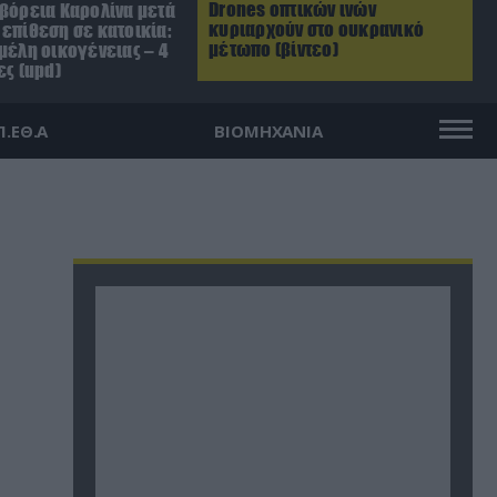
Drones οπτικών ινών
 βόρεια Καρολίνα μετά
κυριαρχούν στο ουκρανικό
επίθεση σε κατοικία:
μέτωπο (βίντεο)
μέλη οικογένειας – 4
ες (upd)
Π.ΕΘ.Α
ΒΙΟΜΗΧΑΝΙΑ