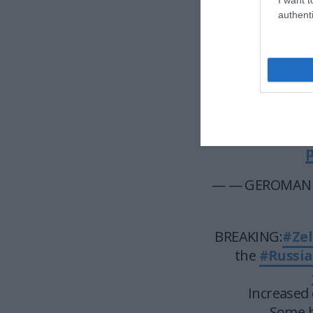
authenti
— Arthur 
"After squads o
to disappear in
in the border ar
evacuate sever
M
— — GEROMAN — 
BREAKING:
#Ze
the
#Russi
Increased 
Some b