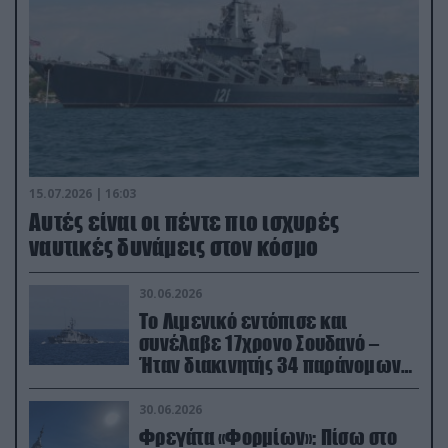
15.07.2026 | 16:03
Aυτές είναι οι πέντε πιο ισχυρές
ναυτικές δυνάμεις στον κόσμο
30.06.2026
Το Λιμενικό εντόπισε και
συνέλαβε 17χρονο Σουδανό –
Ήταν διακινητής 34 παράνομων
μεταναστών
30.06.2026
Φρεγάτα «Φορμίων»: Πίσω στο