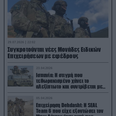
29.07.2026 | 22:02
Συγκροτούνται νέες Μονάδες Ειδικών
Επιχειρήσεων με εφέδρους
23.04.2026
Ισπανία: Η στιγμή που
τεθωρακισμένο χάνει το
αλεξίπτωτο και συντρίβεται με
ορμή στο έδαφος (βίντεο)
05.04.2026
Επιχείρηση Dehdasht: Η SEAL
Team 6 που είχε εξοντώσει τον