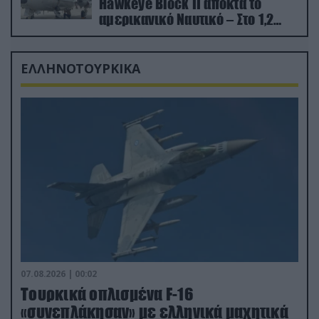
Hawkeye Block II αποκτά το
αμερικανικό Ναυτικό – Στο 1,2
δισ.δολάρια το κόστος
ΕΛΛΗΝΟΤΟΥΡΚΙΚΑ
07.08.2026 | 00:02
Τουρκικά οπλισμένα F-16
«συνεπλάκησαν» με ελληνικά μαχητικά