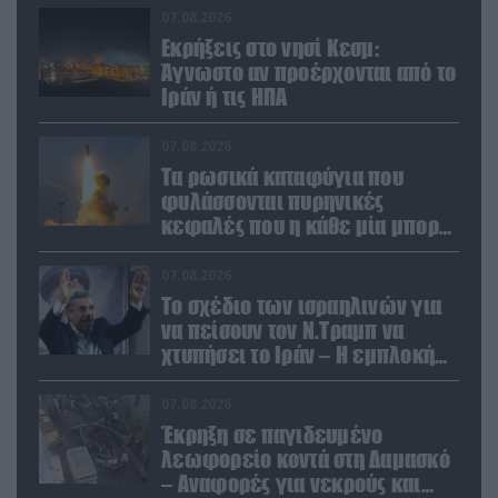
07.08.2026
Εκρήξεις στο νησί Κεσμ:
Άγνωστο αν προέρχονται από το
Ιράν ή τις ΗΠΑ
07.08.2026
Τα ρωσικά καταφύγια που
φυλάσσονται πυρηνικές
κεφαλές που η κάθε μία μπορεί
να καταστρέψει «μία
Θεσσαλονίκη»
07.08.2026
Το σχέδιο των ισραηλινών για
να πείσουν τον Ν.Τραμπ να
χτυπήσει το Ιράν – Η εμπλοκή
του Μ.Αχμαντινετζάντ
07.08.2026
Έκρηξη σε παγιδευμένο
λεωφορείο κοντά στη Δαμασκό
– Αναφορές για νεκρούς και