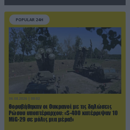
τραυματίες (βίντεο)
POPULAR 24H
06.08.2026 | 00:02
Θορυβήθηκαν οι Ουκρανοί με τις δηλώσεις
Ρώσου υποπτέραρχου: «S-400 κατέρριψαν 10
MiG-29 σε μόλις μια μέρα!»