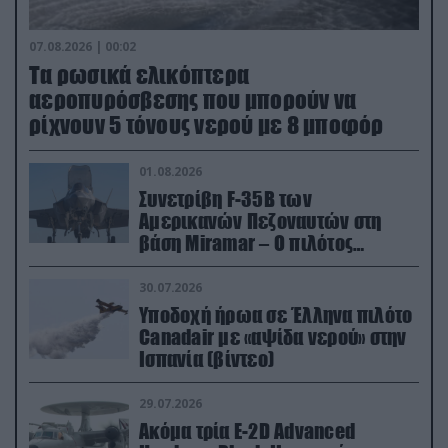
07.08.2026 | 00:02
Τα ρωσικά ελικόπτερα
αεροπυρόσβεσης που μπορούν να
ρίχνουν 5 τόνους νερού με 8 μποφόρ
01.08.2026
Συνετρίβη F-35B των
Αμερικανών Πεζοναυτών στη
βάση Miramar – Ο πιλότος
εκτινάχθηκε εγκαίρως
30.07.2026
Υποδοχή ήρωα σε Έλληνα πιλότο
Canadair με «αψίδα νερού» στην
Ισπανία (βίντεο)
29.07.2026
Ακόμα τρία E-2D Advanced