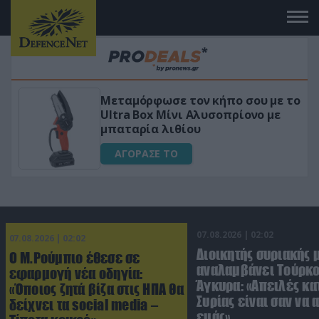
Μεταμόρφωσε τον κήπο σου με το
ικό
Ultra Box Μίνι Αλυσοπρίονο με
μπαταρία λιθίου
ΑΓΟΡΑΣΕ ΤΟ
07.08.2026 | 02:02
07.08.2026 | 02:02
Διοικητής συριακής 
Ο Μ.Ρούμπιο έθεσε σε
αναλαμβάνει Τούρκο
εφαρμογή νέα οδηγία:
Άγκυρα: «Απειλές κα
«Όποιος ζητά βίζα στις ΗΠΑ θα
Συρίας είναι σαν να 
δείχνει τα social media –
εμάς»