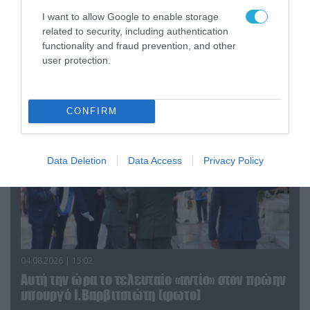
06.08.2026 | 09:03
I want to allow Google to enable storage
«Οι εντελώς αθώοι»: Η ανάρτηση του Αρκά για
related to security, including authentication
τα ζώα που χάθηκαν στις πυρκαγιές της
functionality and fraud prevention, and other
Αττικής (φωτο)
user protection.
CONFIRM
Data Deletion
Data Access
Privacy Policy
04.08.2026 | 15:02
Αυτή την ώρα το τελευταίο «αντίο» στον πρώην
υπουργό Ι.Βαρβιτσιώτη (φωτο)