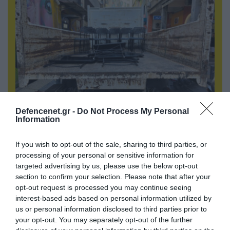
Defencenet.gr -
Do Not Process My Personal
06.08.2026 | 14:02
Information
«Επιχείρηση ελεύθερα πεζοδρόμια» στην
Αθήνα: Απομακρύνθηκαν παράνομα
If you wish to opt-out of the sale, sharing to third parties, or
αντικείμενα από κοινόχρηστους χώρους
processing of your personal or sensitive information for
targeted advertising by us, please use the below opt-out
section to confirm your selection. Please note that after your
opt-out request is processed you may continue seeing
interest-based ads based on personal information utilized by
us or personal information disclosed to third parties prior to
your opt-out. You may separately opt-out of the further