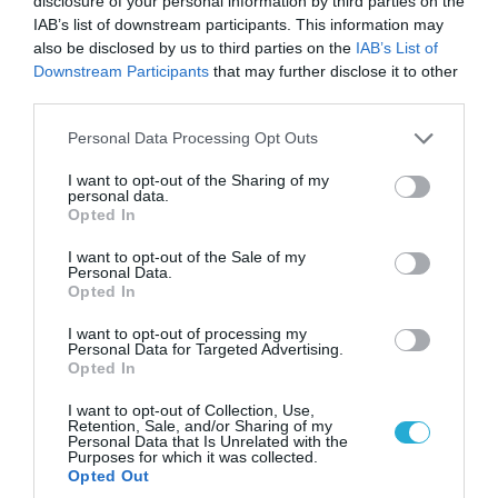
disclosure of your personal information by third parties on the
IAB’s list of downstream participants. This information may
also be disclosed by us to third parties on the
IAB’s List of
Downstream Participants
that may further disclose it to other
third parties.
Please note that this website/app uses one or more Google
Personal Data Processing Opt Outs
06.08.2026 | 10:02
services and may gather and store information including but
Ανησυχία στην Δύση: H Ρωσία εξοπλίζει τα Su-
not limited to your visit or usage behaviour. You may click to
I want to opt-out of the Sharing of my
personal data.
57 με νέους πυραύλους που «κυνηγούν» τον
grant or deny consent to Google and its third-party tags to
Opted In
στόχο μέσα από παρεμβολές!
use your data for below specified purposes in below Google
consent section.
I want to opt-out of the Sale of my
Personal Data.
Opted In
ΠΟΛΙΤΙΚΗ
I want to opt-out of processing my
Personal Data for Targeted Advertising.
Opted In
I want to opt-out of Collection, Use,
Retention, Sale, and/or Sharing of my
Personal Data that Is Unrelated with the
Purposes for which it was collected.
Opted Out