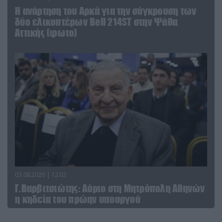
Η ανάρτηση του Αρκά για την σύγκρουση των
δύο ελικοπτέρων Bell 214ST στην Ψάθα
Αττικής (φωτο)
03.08.2026 | 12:02
Γ.Βαρβιτσιώτης: Aύριο στη Μητρόπολη Αθηνών
η κηδεία του πρώην υπουργού