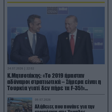
24.07.2026 | 22:02
Κ.Μητσοτάκης: «Το 2019 ήμασταν
αδύναμοι στρατιωτικά – Σήμερα είναι η
Τουρκία γιατί δεν πήρε τα F-35!»
(βίντεο)
09.07.2026
Αλήθειες που πονάνε για την
ετοιμότητα στις Ένοπλες