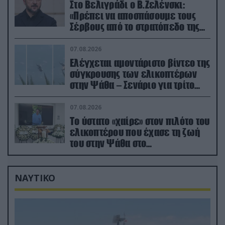
Στο Βελιγράδι ο Β.Ζελένσκι:
«Πρέπει να αποσπάσουμε τους
Σέρβους από το στρατόπεδο της
Ρωσίας»
07.08.2026
Ελέγχεται αμοντάριστο βίντεο της
σύγκρουσης των ελικοπτέρων
στην Ψάθα – Σενάριο για τρίτο
ελικόπτερο
07.08.2026
Το ύστατο «χαίρε» στον πιλότο του
ελικοπτέρου που έχασε τη ζωή
του στην Ψάθα στο
αποτεφρωτήριο Ριτσώνας
ΝΑΥΤΙΚΟ