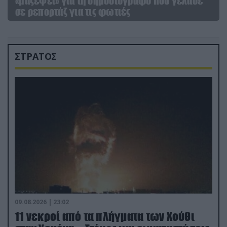
«μαζέψει» για τη δημοσιογράφο που γέλασε
σε ρεπορτάζ για τις φωτιές
ΣΤΡΑΤΟΣ
09.08.2026 | 23:02
11 νεκροί από τα πλήγματα των Χούθι