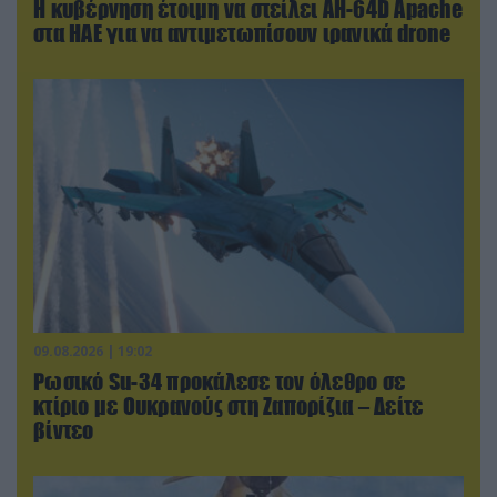
Η κυβέρνηση έτοιμη να στείλει AH-64D Apache
στα ΗΑΕ για να αντιμετωπίσουν ιρανικά drone
09.08.2026 | 19:02
Ρωσικό Su-34 προκάλεσε τον όλεθρο σε
κτίριο με Ουκρανούς στη Ζαπορίζια – Δείτε
βίντεο