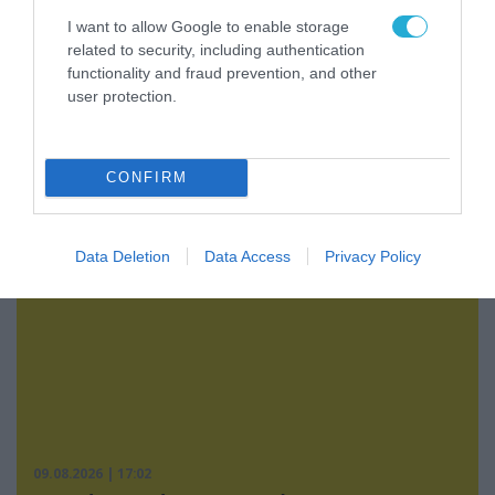
I want to allow Google to enable storage
related to security, including authentication
functionality and fraud prevention, and other
user protection.
09.08.2026 | 18:02
Το Ιράν δημοσίευσε βίντεο με τον Μοτζτάμπα
Χαμενεΐ
CONFIRM
Data Deletion
Data Access
Privacy Policy
09.08.2026 | 17:02