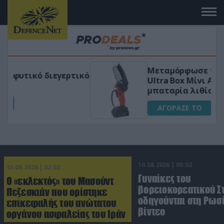
Μεταμόρφωσε τον κήπο σου με το
ικό
Ultra Box Μίνι Αλυσοπρίονο με
μπαταρία λιθίου
ΑΓΟΡΑΣΕ ΤΟ
10.08.2026 | 00:02
10.08.2026 | 02:02
Γυναίκες του
Ο «εκλεκτός» του Μασούντ
βορειοκορεατικού Σ
Πεζεσκιάν που ορίστηκε
οδηγούνται στη Ρωσί
επικεφαλής του ανώτατου
βίντεο
οργάνου ασφαλείας του Ιράν