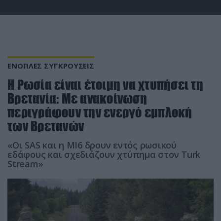
ΕΝΟΠΛΕΣ ΣΥΓΚΡΟΥΣΕΙΣ
Η Ρωσία είναι έτοιμη να χτυπήσει τη
Βρετανία: Με ανακοίνωση
περιγράφουν την ενεργό εμπλοκή
των Βρετανών
«Oι SAS και η MI6 δρουν εντός ρωσικού
εδάφους και σχεδιάζουν χτύπημα στον Turk
Stream»