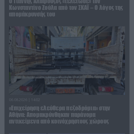
Ο Γιάννης Αλαφούζος «τέλειωσε» τον
Κωνσταντίνο Ζούλα από τον ΣΚΑΪ – Ο λόγος της
απομάκρυνσής του
06.08.2026 | 14:02
«Επιχείρηση ελεύθερα πεζοδρόμια» στην
Αθήνα: Απομακρύνθηκαν παράνομα
αντικείμενα από κοινόχρηστους χώρους