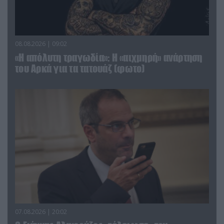
08.08.2026 | 09:02
«Η απόλυτη τραγωδία»: Η «αιχμηρή» ανάρτηση
του Αρκά για τα τατουάζ (φωτο)
07.08.2026 | 20:02