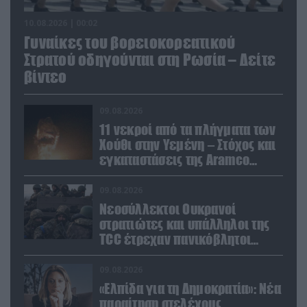
10.08.2026 | 00:02
Γυναίκες του βορειοκορεατικού
Στρατού οδηγούνται στη Ρωσία – Δείτε
βίντεο
09.08.2026
11 νεκροί από τα πλήγματα των
Χούθι στην Υεμένη – Στόχος και
εγκαταστάσεις της Aramco
(βίντεο)
09.08.2026
Νεοσύλλεκτοι Ουκρανοί
στρατιώτες και υπάλληλοι της
TCC έτρεχαν πανικόβλητοι
αλλά… εξοντώθηκαν – Δείτε
βίντεο
09.08.2026
«Ελπίδα για τη Δημοκρατία»: Νέα
παραίτηση στελέχους