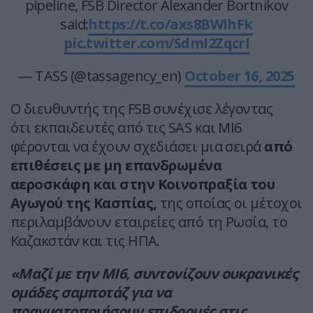
pipeline, FSB Director Alexander Bortnikov
said:
https://t.co/axs8BWIhFk
pic.twitter.com/SdmI2ZqcrI
— TASS (@tassagency_en)
October 16, 2025
Ο διευθυντής της FSB συνέχισε λέγοντας
ότι εκπαιδευτές από τις SAS και MI6
φέρονται να έχουν σχεδιάσει μια σειρά
από
επιθέσεις με μη επανδρωμένα
αεροσκάφη και στην Κοινοπραξία του
Αγωγού της Κασπίας,
της οποίας οι μέτοχοι
περιλαμβάνουν εταιρείες από τη Ρωσία, το
Καζακστάν και τις ΗΠΑ.
«Μαζί με την MI6, συντονίζουν ουκρανικές
ομάδες σαμποτάζ για να
πραγματοποιήσουν επιδρομές στις