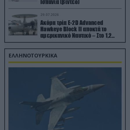
Ισπανία (βίντεο)
29.07.2026
Ακόμα τρία E-2D Advanced
Hawkeye Block II αποκτά το
αμερικανικό Ναυτικό – Στο 1,2
δισ.δολάρια το κόστος
ΕΛΛΗΝΟΤΟΥΡΚΙΚΑ