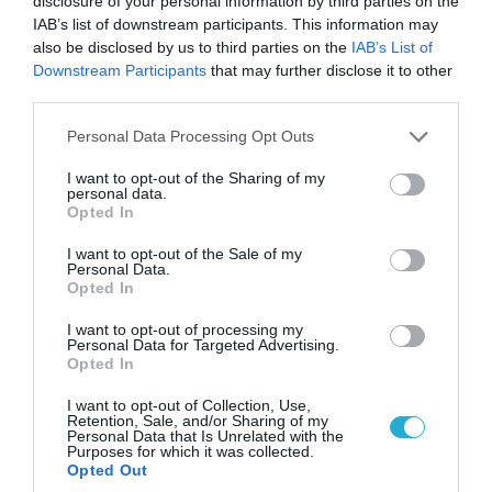
disclosure of your personal information by third parties on the
ελληνικών Patriot στην περιοχή
IAB’s list of downstream participants. This information may
also be disclosed by us to third parties on the
IAB’s List of
Downstream Participants
that may further disclose it to other
third parties.
Please note that this website/app uses one or more Google
Personal Data Processing Opt Outs
services and may gather and store information including but
not limited to your visit or usage behaviour. You may click to
I want to opt-out of the Sharing of my
personal data.
grant or deny consent to Google and its third-party tags to
Opted In
use your data for below specified purposes in below Google
consent section.
I want to opt-out of the Sale of my
Personal Data.
Opted In
09.08.2026 | 13:02
I want to opt-out of processing my
Personal Data for Targeted Advertising.
Το Ιράν «παγώνει» τις ΗΠΑ για άνοιγμα των
Opted In
Στενών του Ορμούζ: «Δίνετε άμεσα 300
δισ.δολάρια και διόδια» (upd)
I want to opt-out of Collection, Use,
Retention, Sale, and/or Sharing of my
Personal Data that Is Unrelated with the
Purposes for which it was collected.
Opted Out