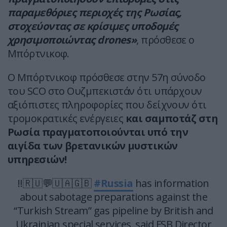
παραμεθόριες περιοχές της Ρωσίας,
στοχεύοντας σε κρίσιμες υποδομές
χρησιμοποιώντας drones»
, πρόσθεσε ο
Μπόρτνικοφ.
Ο Μπόρτνικοφ πρόσθεσε στην 57η σύνοδο
του SCO στο Ουζμπεκιστάν ότι υπάρχουν
αξιόπιστες πληροφορίες που δείχνουν ότι
τρομοκρατικές ενέργειες
και σαμποτάζ στη
Ρωσία πραγματοποιούνται υπό την
αιγίδα των βρετανικών μυστικών
υπηρεσιών!
‼️🇷🇺💬🇺🇦🇬🇧
#Russia
has information
about sabotage preparations against the
“Turkish Stream” gas pipeline by British and
Ukrainian special services, said FSB Director