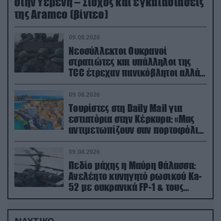
στην Υεμένη – Στόχος και εγκαταστάσεις
της Aramco (βίντεο)
09.08.2026
Νεοσύλλεκτοι Ουκρανοί
στρατιώτες και υπάλληλοι της
TCC έτρεχαν πανικόβλητοι αλλά…
εξοντώθηκαν – Δείτε βίντεο
09.08.2026
Τουρίστες στη Daily Mail για
εστιατόρια στην Κέρκυρα: «Μας
αντιμετωπίζουν σαν πορτοφόλια
με πόδια»
09.08.2026
Πεδίο μάχης η Μαύρη Θάλασσα:
Ανελέητο κυνηγητό ρωσικού Ka-
52 με ουκρανικά FP-1 & τους
Τούρκους να τραβάνε… βίντεο