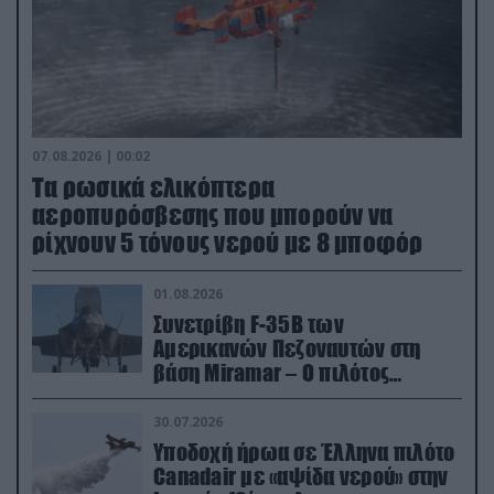
07.08.2026 | 00:02
Τα ρωσικά ελικόπτερα
αεροπυρόσβεσης που μπορούν να
ρίχνουν 5 τόνους νερού με 8 μποφόρ
01.08.2026
Συνετρίβη F-35B των
Αμερικανών Πεζοναυτών στη
βάση Miramar – Ο πιλότος
εκτινάχθηκε εγκαίρως
30.07.2026
Υποδοχή ήρωα σε Έλληνα πιλότο
Canadair με «αψίδα νερού» στην