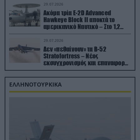
29.07.2026
Ακόμα τρία E-2D Advanced
Hawkeye Block II αποκτά το
αμερικανικό Ναυτικό – Στο 1,2
δισ.δολάρια το κόστος
29.07.2026
Δεν «πεθαίνουν» τα Β-52
Stratofortress – Νέος
εκσυγχρονισμός και επαναφορά
από τα «νεκροταφεία»
ΕΛΛΗΝΟΤΟΥΡΚΙΚΑ