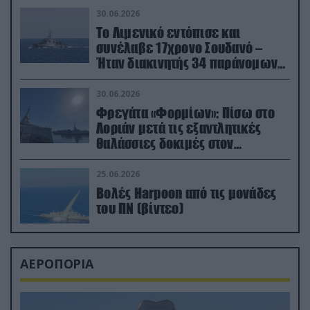
30.06.2026
Το Λιμενικό εντόπισε και
συνέλαβε 17χρονο Σουδανό –
Ήταν διακινητής 34 παράνομων
μεταναστών
30.06.2026
Φρεγάτα «Φορμίων»: Πίσω στο
Λοριάν μετά τις εξαντλητικές
θαλάσσιες δοκιμές στον
απαιτητικό Βισκαϊκό
25.06.2026
Βολές Harpoon από τις μονάδες
του ΠΝ (βίντεο)
ΑΕΡΟΠΟΡΙΑ