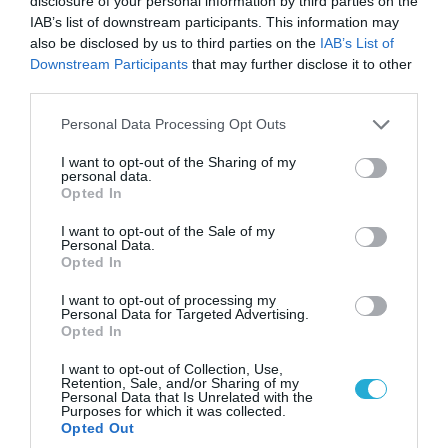
αεροπορική πυρηνική της τριάδα και
disclosure of your personal information by third parties on the
προκάλεσε διεθνές σοκ – Δείτε βίντεο
IAB’s list of downstream participants. This information may
also be disclosed by us to third parties on the
IAB’s List of
Downstream Participants
that may further disclose it to other
third parties.
Please note that this website/app uses one or more Google
Personal Data Processing Opt Outs
services and may gather and store information including but
not limited to your visit or usage behaviour. You may click to
I want to opt-out of the Sharing of my
personal data.
grant or deny consent to Google and its third-party tags to
Opted In
use your data for below specified purposes in below Google
consent section.
I want to opt-out of the Sale of my
Personal Data.
Opted In
I want to opt-out of processing my
05.08.2026 | 15:02
Personal Data for Targeted Advertising.
Opted In
ΗΠΑ: Σε εξέλιξη έρευνα της FAA για
περιστατικό με το προεδρικό ελικόπτερο
I want to opt-out of Collection, Use,
Marine One που μετέφερε τον Ν.Τραμπ
Retention, Sale, and/or Sharing of my
Personal Data that Is Unrelated with the
Purposes for which it was collected.
Opted Out