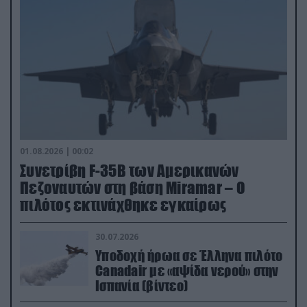
01.08.2026 | 00:02
Συνετρίβη F-35B των Αμερικανών
Πεζοναυτών στη βάση Miramar – Ο
πιλότος εκτινάχθηκε εγκαίρως
30.07.2026
Υποδοχή ήρωα σε Έλληνα πιλότο
Canadair με «αψίδα νερού» στην
Ισπανία (βίντεο)