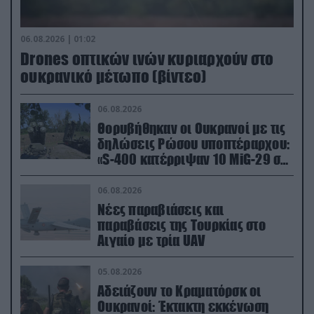
06.08.2026 | 01:02
Drones οπτικών ινών κυριαρχούν στο
ουκρανικό μέτωπο (βίντεο)
06.08.2026
Θορυβήθηκαν οι Ουκρανοί με τις
δηλώσεις Ρώσου υποπτέραρχου:
«S-400 κατέρριψαν 10 MiG-29 σε
μόλις μια μέρα!»
06.08.2026
Νέες παραβιάσεις και
παραβάσεις της Τουρκίας στο
Αιγαίο με τρία UAV
05.08.2026
Αδειάζουν το Κραματόρσκ οι
Ουκρανοί: Έκτακτη εκκένωση