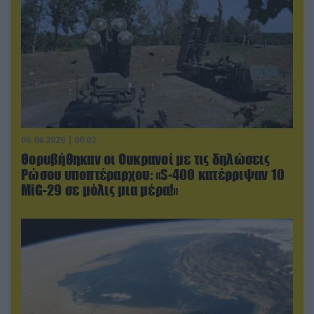
06.08.2026 | 00:02
Θορυβήθηκαν οι Ουκρανοί με τις δηλώσεις
Ρώσου υποπτέραρχου: «S-400 κατέρριψαν 10
MiG-29 σε μόλις μια μέρα!»