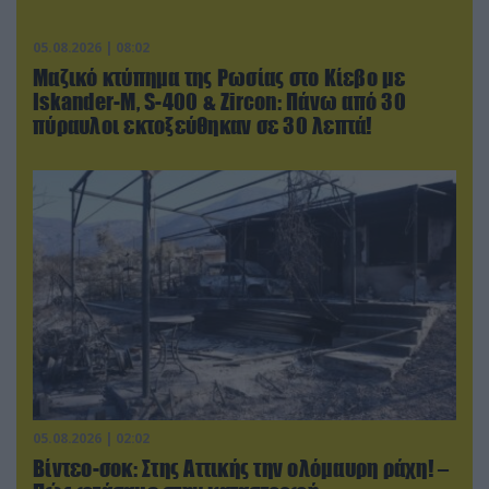
05.08.2026 | 08:02
Μαζικό κτύπημα της Ρωσίας στο Κίεβο με
Iskander-Μ, S-400 & Zircon: Πάνω από 30
πύραυλοι εκτοξεύθηκαν σε 30 λεπτά!
05.08.2026 | 02:02
Βίντεο-σοκ: Στης Αττικής την ολόμαυρη ράχη! –