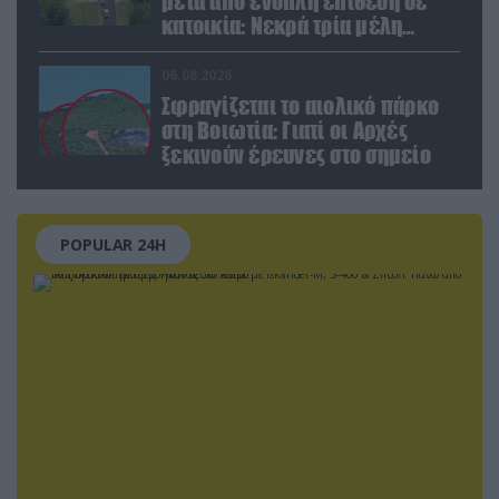
μετά από ένοπλη επίθεση σε
κατοικία: Νεκρά τρία μέλη
οικογένειας – 4 οι τραυματίες
(upd)
06.08.2026
Σφραγίζεται το αιολικό πάρκο
στη Βοιωτία: Γιατί οι Αρχές
ξεκινούν έρευνες στο σημείο
POPULAR 24H