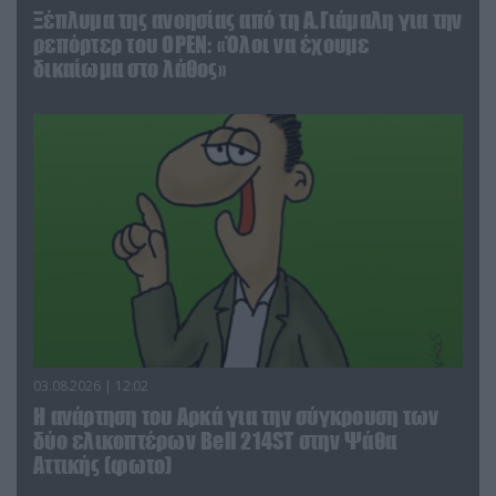
Ξέπλυμα της ανοησίας από τη Α.Γιάμαλη για την
ρεπόρτερ του ΟΡΕΝ: «Όλοι να έχουμε
δικαίωμα στο λάθος»
03.08.2026 | 12:02
Η ανάρτηση του Αρκά για την σύγκρουση των
δύο ελικοπτέρων Bell 214ST στην Ψάθα
Αττικής (φωτο)