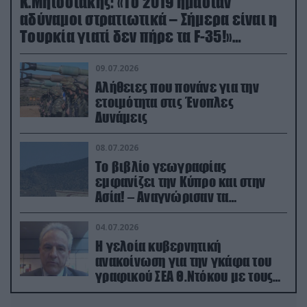
Κ.Μητσοτάκης: «Το 2019 ήμασταν
αδύναμοι στρατιωτικά – Σήμερα είναι η
Τουρκία γιατί δεν πήρε τα F-35!»
(βίντεο)
09.07.2026
Αλήθειες που πονάνε για την
ετοιμότητα στις Ένοπλες
Δυνάμεις
08.07.2026
Το βιβλίο γεωγραφίας
εμφανίζει την Κύπρο και στην
Ασία! – Αναγνώρισαν τα
κατεχόμενα; (φωτο)
04.07.2026
Η γελοία κυβερνητική
ανακοίνωση για την γκάφα του
γραφικού ΣΕΑ Θ.Ντόκου με τους
Ρώσους φαρσέρ