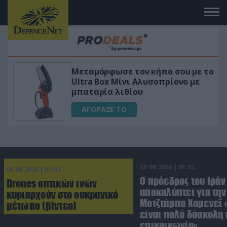
 το
«Μαγική» φόρμουλα τριβόλι + VIP
για αύξηση της λίμπιντο
ΑΓΟΡΑΣΕ ΤΟ
06.08.2026 | 01:02
06.08.2026 | 01:02
Ο πρόεδρος του Ιράν
Drones οπτικών ινών
αποκαλύπτει για την
κυριαρχούν στο ουκρανικό
Μοτζτάμπα Χαμενεΐ 
μέτωπο (βίντεο)
είναι πολύ δύσκολη 
επικοινωνία»