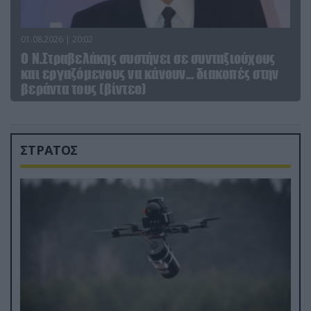
01.08.2026 | 20:02
Ο Ν.Στραβελάκης συστήνει σε συνταξιούχους
και εργαζόμενους να κάνουν… διακοπές στην
βεράντα τους (βίντεο)
ΣΤΡΑΤΟΣ