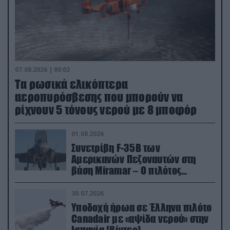
07.08.2026 | 00:02
Τα ρωσικά ελικόπτερα
αεροπυρόσβεσης που μπορούν να
ρίχνουν 5 τόνους νερού με 8 μποφόρ
01.08.2026
Συνετρίβη F-35B των
Αμερικανών Πεζοναυτών στη
βάση Miramar – Ο πιλότος
εκτινάχθηκε εγκαίρως
30.07.2026
Υποδοχή ήρωα σε Έλληνα πιλότο
Canadair με «αψίδα νερού» στην