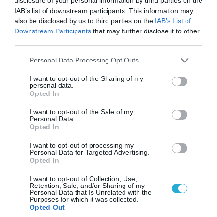
disclosure of your personal information by third parties on the
IAB’s list of downstream participants. This information may
also be disclosed by us to third parties on the
IAB’s List of
Downstream Participants
that may further disclose it to other
third parties.
Please note that this website/app uses one or more Google
Personal Data Processing Opt Outs
services and may gather and store information including but
not limited to your visit or usage behaviour. You may click to
I want to opt-out of the Sharing of my
personal data.
07.08.2026 | 16:02
grant or deny consent to Google and its third-party tags to
Opted In
Φορτηγό μεταφέρει πτερύγιο
use your data for below specified purposes in below Google
consent section.
ανεμογεννήτριας αλλά… το δυσκολεύουν τα
I want to opt-out of the Sale of my
Personal Data.
δένδρα! (βίντεο)
Opted In
I want to opt-out of processing my
Personal Data for Targeted Advertising.
Opted In
I want to opt-out of Collection, Use,
Retention, Sale, and/or Sharing of my
Personal Data that Is Unrelated with the
Purposes for which it was collected.
Opted Out