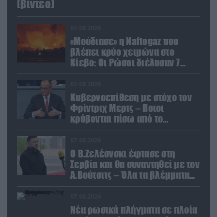
(βίντεο)
07.08.2026
«Μούδιασε» η Naftogaz που
βλέπει κρύο χειμώνα στο
Κίεβο: Οι Ρώσοι διέλυσαν 7
εγκαταστάσεις του ουκρανικού
κολοσσού!
07.08.2026
Κυβερνοεπίθεση με στόχο τον
Φρίντριχ Μερτς – Ποιοι
κρύβονται πίσω από το
παραποιημένο βίντεο
07.08.2026
Ο Β.Ζελέσνσκι έφτασε στη
Σερβία και θα συναντηθεί με τον
Α.Βούτσιτς – Όλα τα βλέμματα
στις σχέσεις με τη Ρωσία
07.08.2026
Νέα ρωσικά πλήγματα σε πλοία