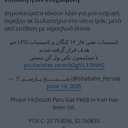
Δημοσιεύματα κάνουν λόγο για μια «ισχυρή
έκρηξη» σε διυλιστήριο στο νότιο Ιράν, μετά
από επίθεση με ισραηλινό drone.
تاسیسات نفتی فاز ۱۴ کنگان و تاسیسات LPG جم
هدف قرار گرفته شدند
تا تسلممون نکنن ول کن نیستن
pic.twitter.com/b2gVL13hWG
— 🚩شـــــبــــــح پــارســی (@Shabahe_Persia)
June 14, 2025
Phase 14 (South Pars Gas Field) in Iran has
been hit.
POV C: 27.753056, 52.160833