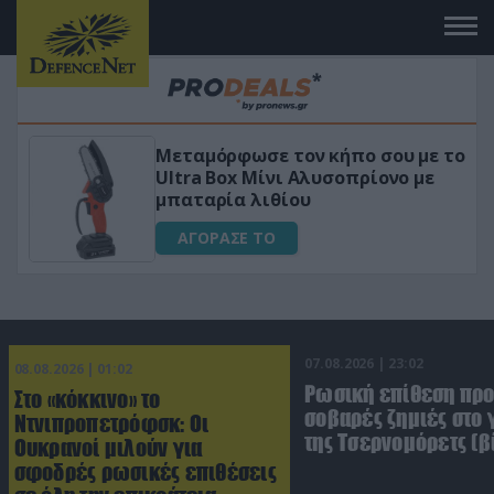
υ με το
«Μαγική» φόρμουλα τριβόλι + V
νο με
για αύξηση της λίμπιντο
ΑΓΟΡΑΣΕ ΤΟ
07.08.2026 | 23:02
08.08.2026 | 01:02
Ρωσική επίθεση πρ
Στο «κόκκινο» το
σοβαρές ζημιές στο
Ντνιπροπετρόφσκ: Οι
της Τσερνομόρετς (β
Ουκρανοί μιλούν για
σφοδρές ρωσικές επιθέσεις