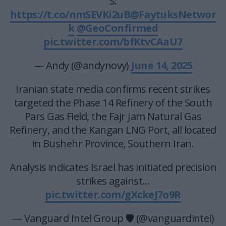
S:
https://t.co/nmSEVKi2uB
@FaytuksNetwor
k
@GeoConfirmed
pic.twitter.com/bfKtvCAaU7
— Andy (@andynovy)
June 14, 2025
Iranian state media confirms recent strikes
targeted the Phase 14 Refinery of the South
Pars Gas Field, the Fajr Jam Natural Gas
Refinery, and the Kangan LNG Port, all located
in Bushehr Province, Southern Iran.
Analysis indicates Israel has initiated precision
strikes against…
pic.twitter.com/gXckeJ7o9R
— Vanguard Intel Group 🛡 (@vanguardintel)