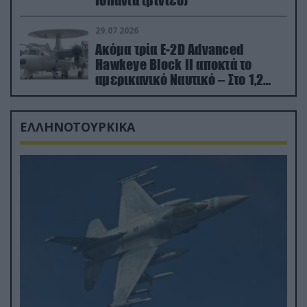
Ισπανία (βίντεο)
29.07.2026
Ακόμα τρία E-2D Advanced
Hawkeye Block II αποκτά το
αμερικανικό Ναυτικό – Στο 1,2
δισ.δολάρια το κόστος
ΕΛΛΗΝΟΤΟΥΡΚΙΚΑ