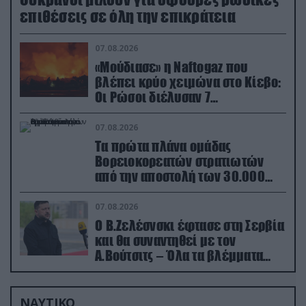
επιθέσεις σε όλη την επικράτεια
07.08.2026
«Μούδιασε» η Naftogaz που
βλέπει κρύο χειμώνα στο Κίεβο:
Οι Ρώσοι διέλυσαν 7
εγκαταστάσεις του ουκρανικού
κολοσσού!
07.08.2026
Τα πρώτα πλάνα ομάδας
Βορειοκορεατών στρατιωτών
από την αποστολή των 30.000
που έφτασαν στη Ρωσία (βίντεο)
07.08.2026
Ο Β.Ζελέσνσκι έφτασε στη Σερβία
και θα συναντηθεί με τον
Α.Βούτσιτς – Όλα τα βλέμματα
στις σχέσεις με τη Ρωσία
ΝΑΥΤΙΚΟ