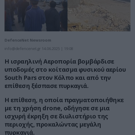
DefenceNet Newsroom
info@defencenet.gr
14.06.2025 | 19:08
Η ισραηλινή Αεροπορία βομβάρδισε
υποδομές στο κοίτασμα φυσικού αερίου
South Pars στον Κόλπο και α
πό την
επίθεση ξέσπασε πυρκαγιά.
Η επίθεση, η οποία πραγματοποιήθηκε
με τη χρήση drone, οδήγησε σε μια
ισχυρή έκρηξη σε διυλιστήριο της
περιοχής, προκαλώντας μεγάλη
πυρκαγιά.