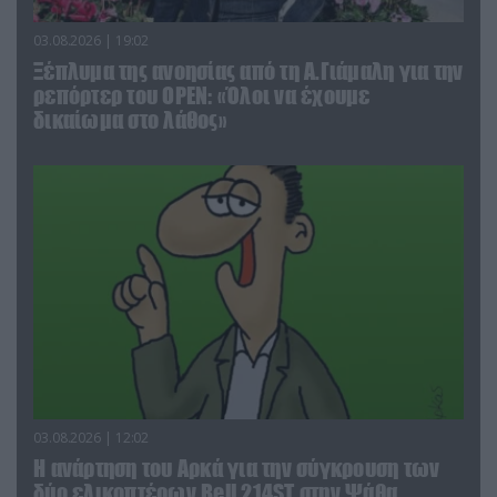
03.08.2026 | 19:02
Ξέπλυμα της ανοησίας από τη Α.Γιάμαλη για την
ρεπόρτερ του ΟΡΕΝ: «Όλοι να έχουμε
δικαίωμα στο λάθος»
03.08.2026 | 12:02
Η ανάρτηση του Αρκά για την σύγκρουση των
δύο ελικοπτέρων Bell 214ST στην Ψάθα