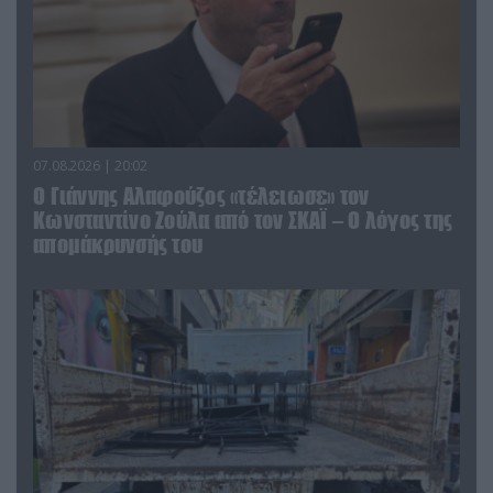
07.08.2026 | 20:02
Ο Γιάννης Αλαφούζος «τέλειωσε» τον
Κωνσταντίνο Ζούλα από τον ΣΚΑΪ – Ο λόγος της
απομάκρυνσής του