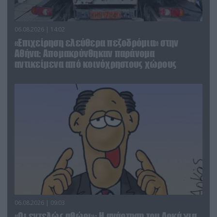
06.08.2026 | 14:02
«Επιχείρηση ελεύθερα πεζοδρόμια» στην
Αθήνα: Απομακρύνθηκαν παράνομα
αντικείμενα από κοινόχρηστους χώρους
06.08.2026 | 09:03
«Οι εντελώς αθώοι»: Η ανάρτηση του Αρκά για