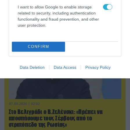
Κλιμακώνουν οι Χούθι: Eξαπέλυσαν επιθέσεις
I want to allow Google to enable storage
related to security, including authentication
κατά στρατιωτικών δυνάμεων στην Υεμένη –
functionality and fraud prevention, and other
Πλήγματα & στη Σαουδική Αραβία!
user protection.
CONFIRM
Data Deletion
Data Access
Privacy Policy
07.08.2026 | 02:02
Στο Βελιγράδι ο Β.Ζελένσκι: «Πρέπει να
αποσπάσουμε τους Σέρβους από το
στρατόπεδο της Ρωσίας»