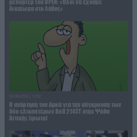
ρεπόρτερ του ΟΡΕΝ: «Όλοι να έχουμε
δικαίωμα στο λάθος»
03.08.2026 | 12:02
Η ανάρτηση του Αρκά για την σύγκρουση των
δύο ελικοπτέρων Bell 214ST στην Ψάθα
Αττικής (φωτο)