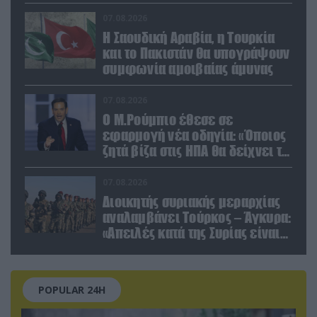
07.08.2026
Η Σαουδική Αραβία, η Τουρκία
και το Πακιστάν θα υπογράψουν
συμφωνία αμοιβαίας άμυνας
07.08.2026
Ο Μ.Ρούμπιο έθεσε σε
εφαρμογή νέα οδηγία: «Όποιος
ζητά βίζα στις ΗΠΑ θα δείχνει τα
social media – Τίποτα κρυφό»
07.08.2026
Διοικητής συριακής μεραρχίας
αναλαμβάνει Τούρκος – Άγκυρα:
«Απειλές κατά της Συρίας είναι
σαν να απειλούν εμάς»
POPULAR 24H