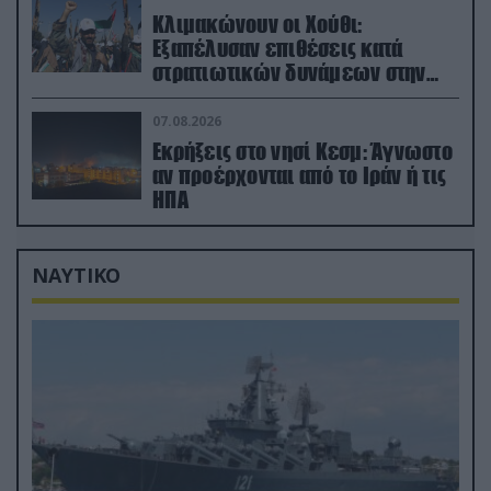
Κλιμακώνουν οι Χούθι:
Eξαπέλυσαν επιθέσεις κατά
στρατιωτικών δυνάμεων στην
Υεμένη – Πλήγματα & στη
Σαουδική Αραβία!
07.08.2026
Εκρήξεις στο νησί Κεσμ: Άγνωστο
αν προέρχονται από το Ιράν ή τις
ΗΠΑ
ΝΑΥΤΙΚΟ