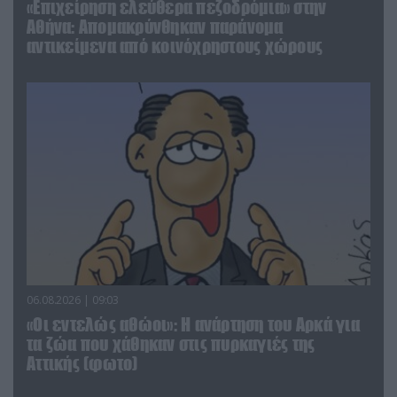
«Επιχείρηση ελεύθερα πεζοδρόμια» στην
Αθήνα: Απομακρύνθηκαν παράνομα
αντικείμενα από κοινόχρηστους χώρους
06.08.2026 | 09:03
«Οι εντελώς αθώοι»: Η ανάρτηση του Αρκά για
τα ζώα που χάθηκαν στις πυρκαγιές της
Αττικής (φωτο)