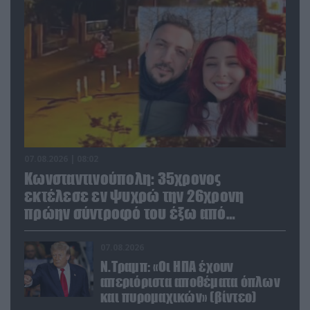
07.08.2026 | 08:02
Κωνσταντινούπολη: 35χρονος
εκτέλεσε εν ψυχρώ την 26χρονη
πρώην σύντροφό του έξω από
φαρμακείο (βίντεο)
07.08.2026
Ν.Τραμπ: «Οι ΗΠΑ έχουν
απεριόριστα αποθέματα όπλων
και πυρομαχικών» (βίντεο)