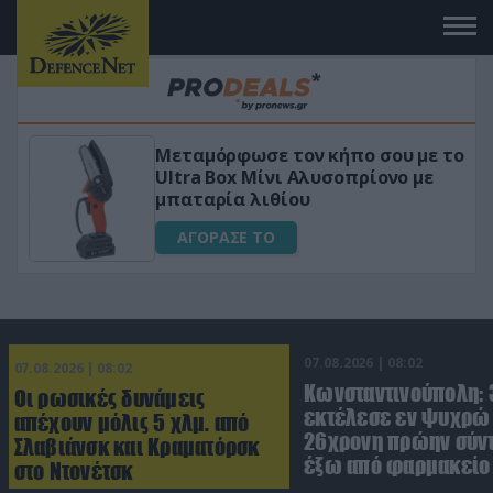
Μεταμόρφωσε τον κήπο σου με το
ικό
Ultra Box Μίνι Αλυσοπρίονο με
μπαταρία λιθίου
ΑΓΟΡΑΣΕ ΤΟ
07.08.2026 | 08:02
07.08.2026 | 08:02
Κωνσταντινούπολη:
Οι ρωσικές δυνάμεις
εκτέλεσε εν ψυχρώ 
απέχουν μόλις 5 χλμ. από
26χρονη πρώην σύν
Σλαβιάνσκ και Κραματόρσκ
έξω από φαρμακείο 
στο Ντονέτσκ