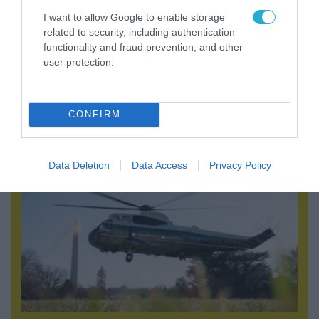
I want to allow Google to enable storage
related to security, including authentication
functionality and fraud prevention, and other
user protection.
06.08.2026 | 14:02
«Επιχείρηση ελεύθερα πεζοδρόμια» στην
Αθήνα: Απομακρύνθηκαν παράνομα
CONFIRM
αντικείμενα από κοινόχρηστους χώρους
Data Deletion
Data Access
Privacy Policy