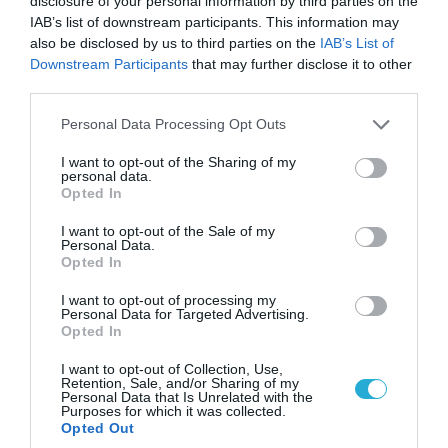
disclosure of your personal information by third parties on the
τρίτο ελικόπτερο
IAB’s list of downstream participants. This information may
also be disclosed by us to third parties on the
IAB’s List of
Downstream Participants
that may further disclose it to other
third parties.
Please note that this website/app uses one or more Google
Personal Data Processing Opt Outs
services and may gather and store information including but
not limited to your visit or usage behaviour. You may click to
I want to opt-out of the Sharing of my
personal data.
grant or deny consent to Google and its third-party tags to
Opted In
use your data for below specified purposes in below Google
consent section.
I want to opt-out of the Sale of my
Personal Data.
Opted In
06.08.2026 | 21:02
I want to opt-out of processing my
Personal Data for Targeted Advertising.
Τελεσίγραφο του Ιράν στις χώρες του Κόλπου:
Opted In
«Σταματήστε τον Τραμπ αλλιώς θα σας
χτυπήσουμε σκληρά»
I want to opt-out of Collection, Use,
Retention, Sale, and/or Sharing of my
Personal Data that Is Unrelated with the
Purposes for which it was collected.
Opted Out