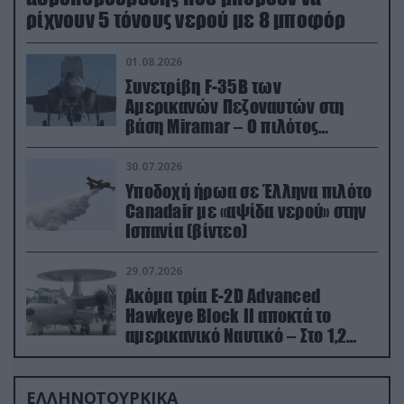
ρίχνουν 5 τόνους νερού με 8 μποφόρ
01.08.2026
Συνετρίβη F-35B των
Αμερικανών Πεζοναυτών στη
βάση Miramar – Ο πιλότος
εκτινάχθηκε εγκαίρως
30.07.2026
Υποδοχή ήρωα σε Έλληνα πιλότο
Canadair με «αψίδα νερού» στην
Ισπανία (βίντεο)
29.07.2026
Ακόμα τρία E-2D Advanced
Hawkeye Block II αποκτά το
αμερικανικό Ναυτικό – Στο 1,2
δισ.δολάρια το κόστος
ΕΛΛΗΝΟΤΟΥΡΚΙΚΑ