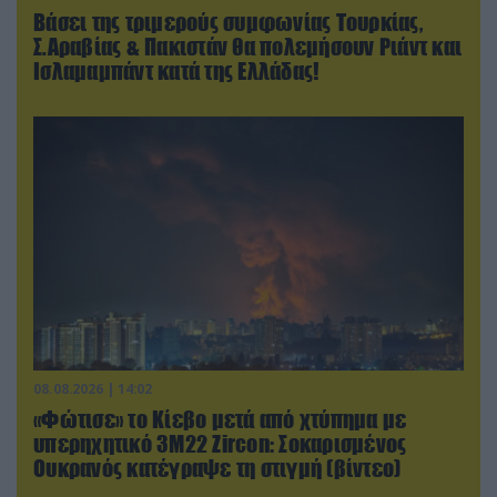
Βάσει της τριμερούς συμφωνίας Τουρκίας,
Σ.Αραβίας & Πακιστάν θα πολεμήσουν Ριάντ και
Ισλαμαμπάντ κατά της Ελλάδας!
08.08.2026 | 14:02
«Φώτισε» το Κίεβο μετά από χτύπημα με
υπερηχητικό 3M22 Zircon: Σοκαρισμένος
Ουκρανός κατέγραψε τη στιγμή (βίντεο)