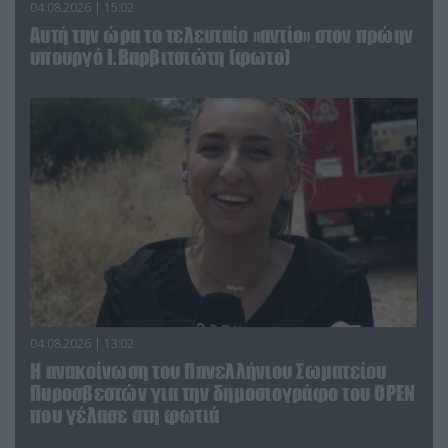
04.08.2026 | 15:02
Αυτή την ώρα το τελευταίο «αντίο» στον πρώην
υπουργό Ι.Βαρβιτσιώτη (φωτο)
04.08.2026 | 13:02
Η ανακοίνωση του Πανελλήνιου Σωματείου
Πυροσβεστών για την δημοσιογράφο του OPEN
που γέλασε στη φωτιά