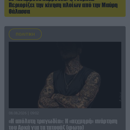
Περιορίζει την κίνηση πλοίων από την Μαύρη
Θάλασσα
ΠΟΛΙΤΙΚΗ
08.08.2026 | 09:02
«Η απόλυτη τραγωδία»: Η «αιχμηρή» ανάρτηση
του Αρκά για τα τατουάζ (φωτο)