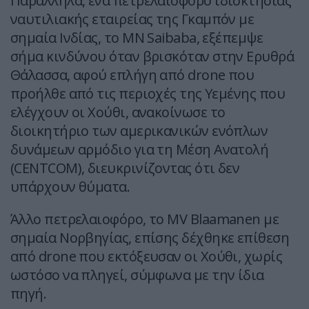
Παράλληλα, ένα πετρελαιοφόρο ιδιοκτησίας
ναυτιλιακής εταιρείας της Γκαμπόν με
σημαία Ινδίας, το MN Saibaba, εξέπεμψε
σήμα κινδύνου όταν βρισκόταν στην Ερυθρά
Θάλασσα, αφού επλήγη από drone που
προήλθε από τις περιοχές της Υεμένης που
ελέγχουν οι Χούθι, ανακοίνωσε το
διοικητήριο των αμερικανικών ενόπλων
δυνάμεων αρμόδιο για τη Μέση Ανατολή
(CENTCOM), διευκρινίζοντας ότι δεν
υπάρχουν θύματα.
Άλλο πετρελαιοφόρο, το MV Blaamanen με
σημαία Νορβηγίας, επίσης δέχθηκε επίθεση
από drone που εκτόξευσαν οι Χούθι, χωρίς
ωστόσο να πληγεί, σύμφωνα με την ίδια
πηγή.