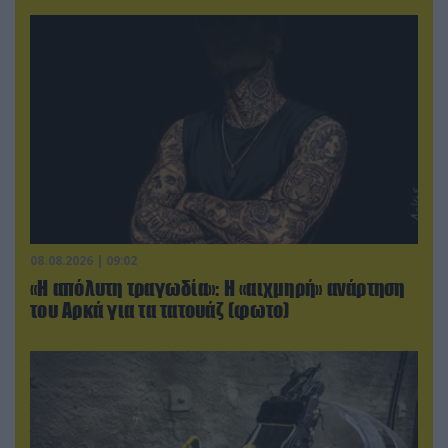
08.08.2026 | 09:02
«Η απόλυτη τραγωδία»: Η «αιχμηρή» ανάρτηση
του Αρκά για τα τατουάζ (φωτο)