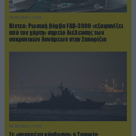
08.08.2026 | 13:02
Βίντεο: Ρωσική βόμβα FAB-3000 «εξαφανίζει
από τον χάρτη» σημείο διέλευσης των
ουκρανικών δυνάμεων στην Ζαπορίζια
08.08.2026 | 17:02
Σε «αναμμένα κάρβουνα» η Τουρκία: