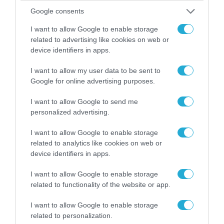
Google consents
I want to allow Google to enable storage
related to advertising like cookies on web or
device identifiers in apps.
I want to allow my user data to be sent to
Google for online advertising purposes.
09.08.2026 | 13:02
Η Ισπανία νομιμοποιεί παράνομους
I want to allow Google to send me
personalized advertising.
μετανάστες από την Αφρική – Για αυτή
την Ρωσίδα όμως επέλεξαν την
I want to allow Google to enable storage
απέλαση
related to analytics like cookies on web or
device identifiers in apps.
09.08.2026
Τέσσερις νεκροί από συντριβή
I want to allow Google to enable storage
ελικοπτέρου σε εθνικό πάρκο
related to functionality of the website or app.
στο Ρίο ντε Τζανέιρο (βίντεο)
I want to allow Google to enable storage
09.08.2026
related to personalization.