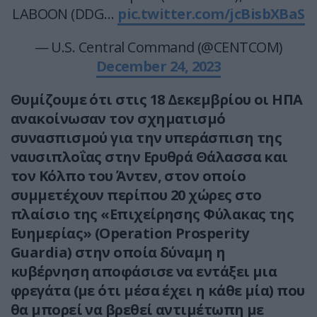
LABOON (DDG…
pic.twitter.com/jcBisbXBaS
— U.S. Central Command (@CENTCOM)
December 24, 2023
Θυμίζουμε ότι στις 18 Δεκεμβρίου οι ΗΠΑ
ανακοίνωσαν τον σχηματισμό
συνασπισμού για την υπεράσπιση της
ναυσιπλοΐας στην Ερυθρά Θάλασσα και
τον Κόλπο του Άντεν, στον οποίο
συμμετέχουν περίπου 20 χώρες στο
πλαίσιο της «Επιχείρησης Φύλακας της
Ευημερίας» (Operation Prosperity
Guardia) στην οποία δύναμη η
κυβέρνηση αποφάσισε να εντάξει μια
φρεγάτα (με ότι μέσα έχει η κάθε μία) που
θα μπορεί να βρεθεί αντιμέτωπη με