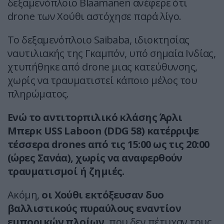
δεξαμενόπλοιο Blaamanen ανέφερε ότι
drone των Χούθι αστόχησε παρά λίγο.
Το δεξαμενόπλοιο Saibaba, ιδιοκτησίας
ναυτιλιακής της Γκαμπόν, υπό σημαία Ινδίας,
χτυπήθηκε από drone μιας κατεύθυνσης,
χωρίς να τραυματιστεί κάποιο μέλος του
πληρώματος.
Ενώ το αντιτορπιλικό κλάσης Άρλι
Μπερκ USS Laboon (DDG 58) κατέρριψε
τέσσερα drones από τις 15:00 ως τις 20:00
(ώρες Σανάα), χωρίς να αναφερθούν
τραυματισμοί ή ζημιές.
Ακόμη,
οι Χούθι εκτόξευσαν δυο
βαλλιστικούς πυραύλους εναντίον
εμπορικών πλοίων,
που δεν πέτυχαν τους