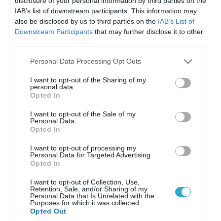
disclosure of your personal information by third parties on the
IAB’s list of downstream participants. This information may
also be disclosed by us to third parties on the
IAB’s List of
Downstream Participants
that may further disclose it to other
third parties.
Please note that this website/app uses one or more Google
Personal Data Processing Opt Outs
services and may gather and store information including but
not limited to your visit or usage behaviour. You may click to
I want to opt-out of the Sharing of my
personal data.
grant or deny consent to Google and its third-party tags to
Opted In
use your data for below specified purposes in below Google
consent section.
I want to opt-out of the Sale of my
Personal Data.
Opted In
I want to opt-out of processing my
Personal Data for Targeted Advertising.
Opted In
FOCUS ON
I want to opt-out of Collection, Use,
Retention, Sale, and/or Sharing of my
Personal Data that Is Unrelated with the
Purposes for which it was collected.
Opted Out