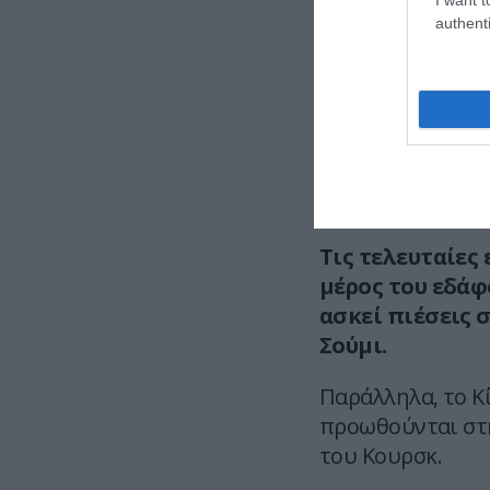
— Si
authenti
Ο Γκεράσιμοφ ενη
μέτωπο – τις οπο
να επαληθεύσει α
Ρώσος πρόεδρος 
ωρών, δηλαδή α
μεσάνυχτα της Κ
Τις τελευταίες
μέρος του εδάφ
ασκεί πιέσεις 
Σούμι.
Παράλληλα, το Κί
προωθούνται στη
του Κουρσκ.