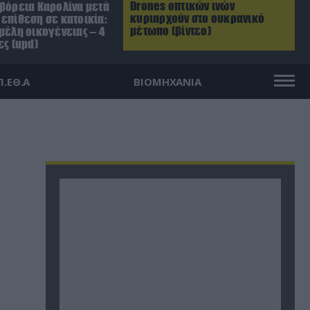
Drones οπτικών ινών
 βόρεια Καρολίνα μετά
κυριαρχούν στο ουκρανικό
επίθεση σε κατοικία:
μέτωπο (βίντεο)
μέλη οικογένειας – 4
ες (upd)
Π.ΕΘ.Α
ΒΙΟΜΗΧΑΝΙΑ