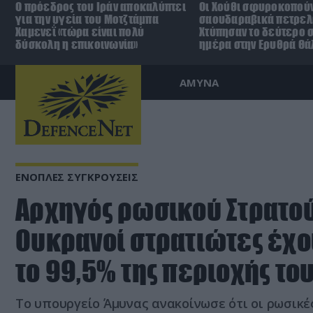
Ο πρόεδρος του Ιράν αποκαλύπτει
Οι Χούθι σφυροκοπούν
για την υγεία του Μοτζτάμπα
σαουδαραβικά πετρελ
Χαμενεΐ «τώρα είναι πολύ
Χτύπησαν το δεύτερο σ
δύσκολη η επικοινωνία»
ημέρα στην Ερυθρά Θ
ΑΜΥΝΑ
ΕΝΟΠΛΕΣ ΣΥΓΚΡΟΥΣΕΙΣ
Αρχηγός ρωσικού Στρατού
Ουκρανοί στρατιώτες έχο
το 99,5% της περιοχής το
Το υπουργείο Άμυνας ανακοίνωσε ότι οι ρωσικέ