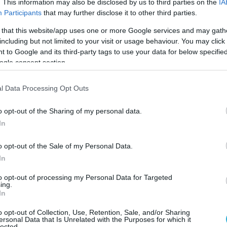
. This information may also be disclosed by us to third parties on the
IA
 have regained control over 99% of the territory
Participants
that may further disclose it to other third parties.
rsk region previously seized by Ukraine
 that this website/app uses one or more Google services and may gath
including but not limited to your visit or usage behaviour. You may click 
ary development, President Vladimir Putin has
 to Google and its third-party tags to use your data for below specifi
 “Easter truce,” declaring a ceasefire until
ogle consent section.
ay.
@Mohammed11Saleh
reports
l Data Processing Opt Outs
pic.twitter.com/6dIT3hZGTj
o opt-out of the Sharing of my personal data.
WION (@WIONews)
April 19, 2025
In
ίπε ακόμη ότι οι Ουκρανοί κρατούν μόλις
o opt-out of the Sale of my Personal Data.
χιλιόμετρα του Κουρσκ,
γύρω από τα
In
 Ολέσνια και Γκόρναλ.
to opt-out of processing my Personal Data for Targeted
ing.
μυνας ανακοίνωσε ότι οι ρωσικές
In
τέλαβαν το Ολέσνια.
o opt-out of Collection, Use, Retention, Sale, and/or Sharing
ersonal Data that Is Unrelated with the Purposes for which it
lected.