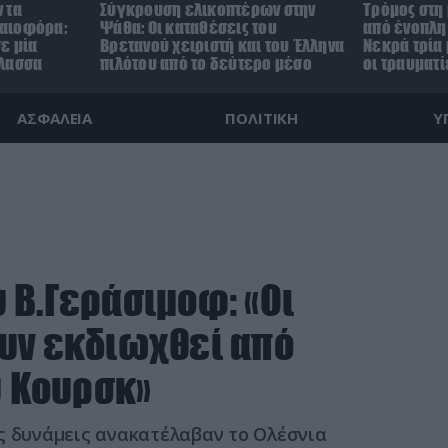
 τα
Σύγκρουση ελικοπτέρων στην
Τρόμος στη
αιοφόρα:
Ψάθα: Οι καταθέσεις του
από ένοπλη 
ε μία
Βρετανού χειριστή και του Έλληνα
Νεκρά τρία 
άλασσα
πιλότου από το δεύτερο μέσο
οι τραυματί
ΑΣΦΑΛΕΙΑ
ΠΟΛΙΤΙΚΗ
Υ
 Β.Γεράσιμοφ: «Οι
υν εκδιωχθεί από
υ Κουρσκ»
ς δυνάμεις ανακατέλαβαν το Ολέσνια