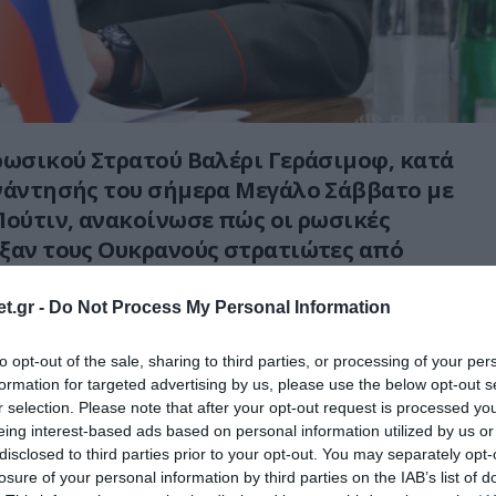
ρωσικού Στρατού Βαλέρι Γεράσιμοφ, κατά
νάντησής του σήμερα Μεγάλο Σάββατο με
Πούτιν, ανακοίνωσε πώς οι ρωσικές
ξαν τους Ουκρανούς στρατιώτες από
η την περιοχή του Κουρσκ.
t.gr -
Do Not Process My Personal Information
μέρος της περιοχής όπου έγινε η εισβολή
θαριστεί»,
είπε ο Γεράσιμοφ στον Ρώσο
to opt-out of the sale, sharing to third parties, or processing of your per
formation for targeted advertising by us, please use the below opt-out s
ιρ Πούτιν, κατά τη συνάντηση που είχαν και
r selection. Please note that after your opt-out request is processed y
την τηλεόραση.
eing interest-based ads based on personal information utilized by us or
disclosed to third parties prior to your opt-out. You may separately opt-
τραγωνικά χιλιόμετρα, το 99,5%»,
διευκρίνισε.
losure of your personal information by third parties on the IAB’s list of