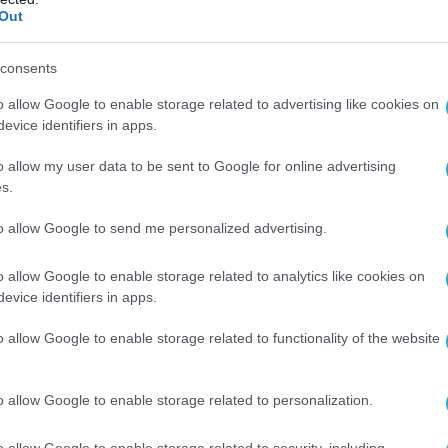
ούσε να απωθήσει τις ουκρανικές δυνάμεις
Out
πό τον περασμένο Αύγουστο, μετά την
πέμβασή τους που έφερε σε δύσκολη θέση τον
consents
o allow Google to enable storage related to advertising like cookies on
evice identifiers in apps.
dad, pueblo tras pueblo, Rusia acaba de liberar
región de Kursk.
pic.twitter.com/txqiogyoLs
o allow my user data to be sent to Google for online advertising
s.
ito ☭ (@PadreEmerito)
April 19, 2025
to allow Google to send me personalized advertising.
δρος Βολοντίμιρ Ζελένσκι ήλπιζε ότι με
εια θα αποκτούσε ένα διαπραγματευτικό
o allow Google to enable storage related to analytics like cookies on
evice identifiers in apps.
ντικές συνομιλίες για τον τερματισμό του
o allow Google to enable storage related to functionality of the website
 Close to Fully Liberating Kursk Region, Military
o allow Google to enable storage related to personalization.
Says
https://t.co/w1RLmR8s18
o allow Google to enable storage related to security, including