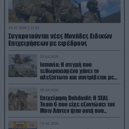
29.07.2026 | 22:02
Συγκροτούνται νέες Μονάδες Ειδικών
Επιχειρήσεων με εφέδρους
23.04.2026
Ισπανία: Η στιγμή που
τεθωρακισμένο χάνει το
αλεξίπτωτο και συντρίβεται με
ορμή στο έδαφος (βίντεο)
05.04.2026
Επιχείρηση Dehdasht: Η SEAL
Team 6 που είχε εξοντώσει τον
Μπιν Λάντεν ήταν αυτή που
διέσωσε τον πιλότο του F-15
15.02.2026