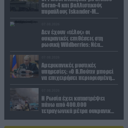
Geran-4 και βαλλιστικούς
πυραύλους Iskander-M
ουκρανικό τρένο με
στρατιωτικό εξοπλισμό
07.08.2026
Δεν έχουν «τέλος» οι
ουκρανικές επιθέσεις στη
ρωσική Wildberries: Νέα
πλήγματα σε εγκαταστάσεις στα
Ουράλια
07.08.2026
Αμερικανικές μυστικές
υπηρεσίες: «Ο Β.Πούτιν μπορεί
να επιχειρήσει περιορισμένη
στρατιωτική επιχείρηση στην
Ευρώπη»
07.08.2026
Η Ρωσία έχει καταστρέψει
πάνω από 400.000
τετραγωνικά μέτρα ουκρανικών
εγκαταστάσεων τον Ιούλιο