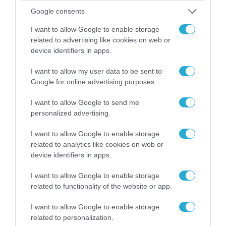
06.08.2026 | 14:02
Google consents
«Επιχείρηση ελεύθερα πεζοδρόμια» στην
I want to allow Google to enable storage
Αθήνα: Απομακρύνθηκαν παράνομα
related to advertising like cookies on web or
αντικείμενα από κοινόχρηστους χώρους
device identifiers in apps.
I want to allow my user data to be sent to
Google for online advertising purposes.
I want to allow Google to send me
personalized advertising.
I want to allow Google to enable storage
related to analytics like cookies on web or
device identifiers in apps.
I want to allow Google to enable storage
related to functionality of the website or app.
06.08.2026 | 09:03
«Οι εντελώς αθώοι»: Η ανάρτηση του Αρκά για
I want to allow Google to enable storage
τα ζώα που χάθηκαν στις πυρκαγιές της
related to personalization.
Αττικής (φωτο)