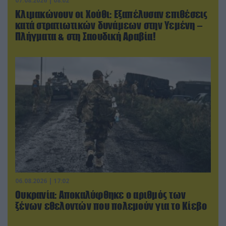
07.08.2026 | 08:02
Κλιμακώνουν οι Χούθι: Eξαπέλυσαν επιθέσεις
κατά στρατιωτικών δυνάμεων στην Υεμένη –
Πλήγματα & στη Σαουδική Αραβία!
06.08.2026 | 17:02
Ουκρανία: Αποκαλύφθηκε ο αριθμός των
ξένων εθελοντών που πολεμούν για το Κίεβο