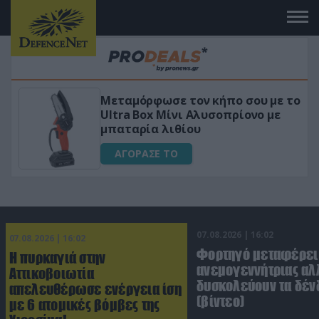
Μεταμόρφωσε τον κήπο σου με το
ικό
Ultra Box Μίνι Αλυσοπρίονο με
μπαταρία λιθίου
ΑΓΟΡΑΣΕ ΤΟ
07.08.2026 | 16:02
07.08.2026 | 16:02
Φορτηγό μεταφέρει
Η πυρκαγιά στην
ανεμογεννήτριας αλ
Αττικοβοιωτία
δυσκολεύουν τα δέν
απελευθέρωσε ενέργεια ίση
(βίντεο)
με 6 ατομικές βόμβες της