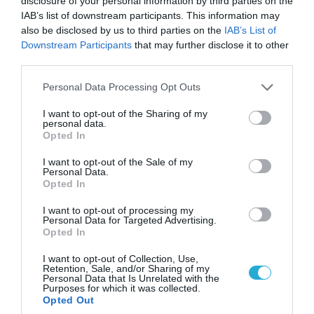
disclosure of your personal information by third parties on the
IAB’s list of downstream participants. This information may
also be disclosed by us to third parties on the
IAB’s List of
Downstream Participants
that may further disclose it to other
07.08.2026 | 08:02
third parties.
Οι ρωσικές δυνάμεις απέχουν μόλις 5 χλμ.
από Σλαβιάνσκ και Κραματόρσκ στο Ντονέτσκ
Please note that this website/app uses one or more Google
Personal Data Processing Opt Outs
services and may gather and store information including but
not limited to your visit or usage behaviour. You may click to
I want to opt-out of the Sharing of my
personal data.
grant or deny consent to Google and its third-party tags to
ΠΟΛΙΤΙΚΗ
Opted In
use your data for below specified purposes in below Google
consent section.
I want to opt-out of the Sale of my
Personal Data.
Opted In
I want to opt-out of processing my
Personal Data for Targeted Advertising.
Opted In
I want to opt-out of Collection, Use,
Retention, Sale, and/or Sharing of my
Personal Data that Is Unrelated with the
Purposes for which it was collected.
Opted Out