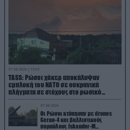
07.08.2026 | 15:02
TASS: Ρώσοι χάκερ αποκάλυψαν
εμπλοκή του ΝΑΤΟ σε ουκρανικά
πλήγματα σε στόχους στο ρωσικό
έδαφος!
07.08.2026
Οι Ρώσοι κτύπησαν με drones
Geran-4 και βαλλιστικούς
πυραύλους Iskander-M