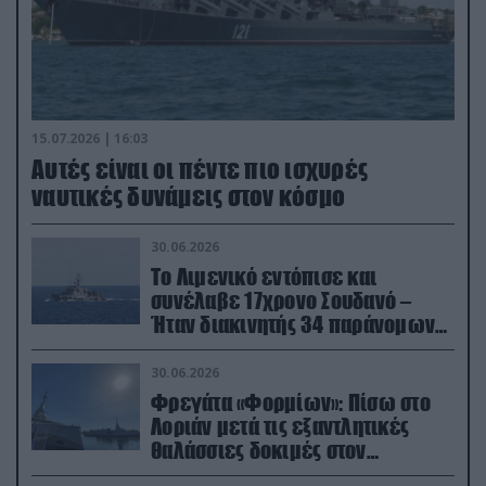
15.07.2026 | 16:03
Aυτές είναι οι πέντε πιο ισχυρές
ναυτικές δυνάμεις στον κόσμο
30.06.2026
Το Λιμενικό εντόπισε και
συνέλαβε 17χρονο Σουδανό –
Ήταν διακινητής 34 παράνομων
μεταναστών
30.06.2026
Φρεγάτα «Φορμίων»: Πίσω στο
Λοριάν μετά τις εξαντλητικές
θαλάσσιες δοκιμές στον
απαιτητικό Βισκαϊκό