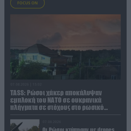
FOCUS ON
07.08.2026 | 15:02
TASS: Ρώσοι χάκερ αποκάλυψαν
εμπλοκή του ΝΑΤΟ σε ουκρανικά
πλήγματα σε στόχους στο ρωσικό
έδαφος!
07.08.2026
Οι Ρώσοι κτύπησαν με drones