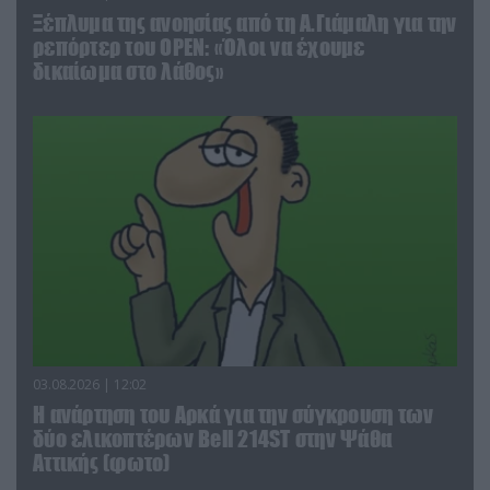
Ξέπλυμα της ανοησίας από τη Α.Γιάμαλη για την
ρεπόρτερ του ΟΡΕΝ: «Όλοι να έχουμε
δικαίωμα στο λάθος»
03.08.2026 | 12:02
Η ανάρτηση του Αρκά για την σύγκρουση των
δύο ελικοπτέρων Bell 214ST στην Ψάθα
Αττικής (φωτο)