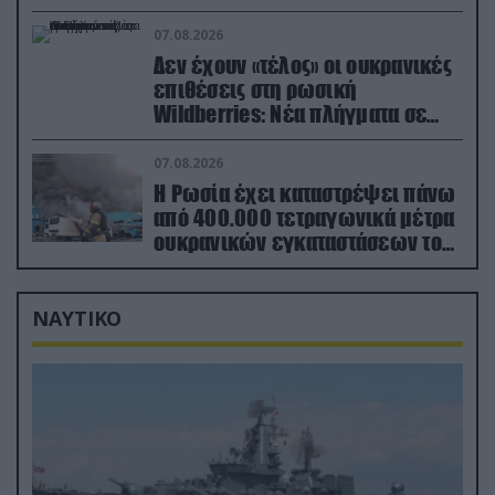
ουκρανικό τρένο με στρατιωτικό
εξοπλισμό
07.08.2026
Δεν έχουν «τέλος» οι ουκρανικές
επιθέσεις στη ρωσική
Wildberries: Νέα πλήγματα σε
εγκαταστάσεις στα Ουράλια
07.08.2026
Η Ρωσία έχει καταστρέψει πάνω
από 400.000 τετραγωνικά μέτρα
ουκρανικών εγκαταστάσεων τον
Ιούλιο
ΝΑΥΤΙΚΟ