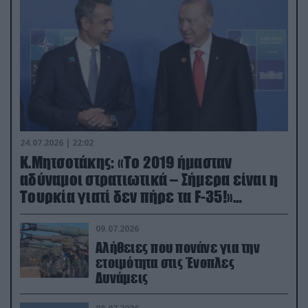
24.07.2026 | 22:02
Κ.Μητσοτάκης: «Το 2019 ήμασταν
αδύναμοι στρατιωτικά – Σήμερα είναι η
Τουρκία γιατί δεν πήρε τα F-35!»
(βίντεο)
09.07.2026
Αλήθειες που πονάνε για την
ετοιμότητα στις Ένοπλες
Δυνάμεις