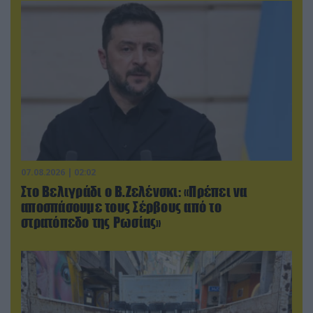
07.08.2026 | 02:02
Στο Βελιγράδι ο Β.Ζελένσκι: «Πρέπει να
αποσπάσουμε τους Σέρβους από το
στρατόπεδο της Ρωσίας»