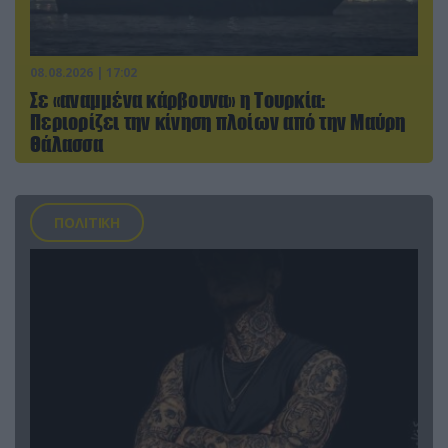
08.08.2026 | 17:02
Σε «αναμμένα κάρβουνα» η Τουρκία:
Περιορίζει την κίνηση πλοίων από την Μαύρη
Θάλασσα
ΠΟΛΙΤΙΚΗ