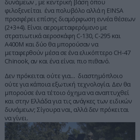
δυνάμεων , με κεντρική βάση όπου
φιλοξενείται ένα πολυβόλο αλλά η EINSA
προσφέρει επίσης διαμόρφωση εννέα θέσεων
(2+3+4). Είναι αερομεταφερόμενο με
στρατιωτικά αεροσκάφη C-130, C-295 και
A400M και δύο θα μπορούσαν να
μεταφερθούν μέσα σε ένα ελικόπτερο CH-47
Chinook, αν και ένα είναι πιο πιθανό.
Δεν πρόκειται ούτε για… διαστημόπλοιο
ούτε για κάποια εξωτική τεχνολογία. Δεν θα
μπορούσε ένα τέτοιο όχημα να αναπτυχθεί
και στην Ελλάδα για τις ανάγκες των ειδικών
δυνάμεων; Σίγουρα ναι, αλλά δεν πρόκειται
να γίνει.