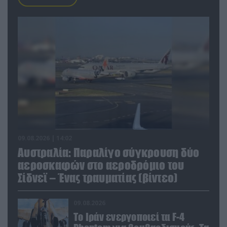
09.08.2026 | 14:02
Αυστραλία: Παραλίγο σύγκρουση δύο
αεροσκαφών στο αεροδρόμιο του
Σίδνεϊ – Ένας τραυματίας (βίντεο)
09.08.2026
Το Ιράν ενεργοποιεί τα F-4