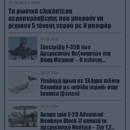
07.08.2026 | 00:02
Τα ρωσικά ελικόπτερα
αεροπυρόσβεσης που μπορούν να
ρίχνουν 5 τόνους νερού με 8 μποφόρ
01.08.2026
Συνετρίβη F-35B των
Αμερικανών Πεζοναυτών στη
βάση Miramar – Ο πιλότος
εκτινάχθηκε εγκαίρως
30.07.2026
Υποδοχή ήρωα σε Έλληνα πιλότο
Canadair με «αψίδα νερού» στην
Ισπανία (βίντεο)
29.07.2026
Ακόμα τρία E-2D Advanced
Hawkeye Block II αποκτά το
αμερικανικό Ναυτικό – Στο 1,2