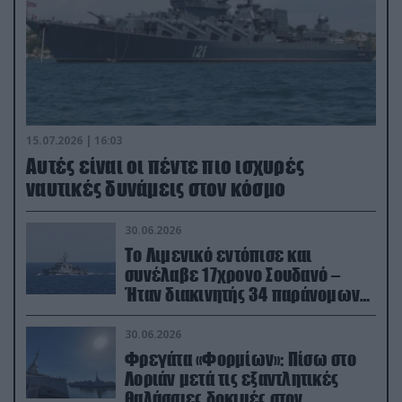
15.07.2026 | 16:03
Aυτές είναι οι πέντε πιο ισχυρές
ναυτικές δυνάμεις στον κόσμο
30.06.2026
Το Λιμενικό εντόπισε και
συνέλαβε 17χρονο Σουδανό –
Ήταν διακινητής 34 παράνομων
μεταναστών
30.06.2026
Φρεγάτα «Φορμίων»: Πίσω στο
Λοριάν μετά τις εξαντλητικές
θαλάσσιες δοκιμές στον