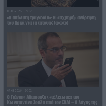
08.08.2026 | 09:02
«Η απόλυτη τραγωδία»: Η «αιχμηρή» ανάρτηση
του Αρκά για τα τατουάζ (φωτο)
07.08.2026 | 20:02
Ο Γιάννης Αλαφούζος «τέλειωσε» τον
Κωνσταντίνο Ζούλα από τον ΣΚΑΪ – Ο λόγος της