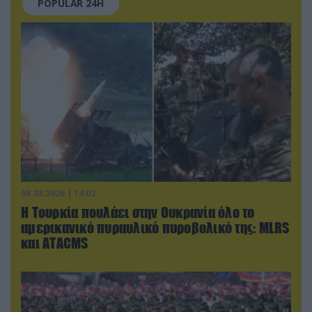
POPULAR 24H
08.08.2026 | 14:02
Η Τουρκία πουλάει στην Ουκρανία όλο το
αμερικανικό πυραυλικό πυροβολικό της: MLRS
και ΑΤΑCMS