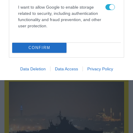
I want to allow Google to enable storage
related to security, including authentication
functionality and fraud prevention, and other
user protection.
CONFIRM
08.08.2026 | 13:02
Βίντεο: Ρωσική βόμβα FAB-3000 «εξαφανίζει
από τον χάρτη» σημείο διέλευσης των
ουκρανικών δυνάμεων στην Ζαπορίζια
Data Deletion
Data Access
Privacy Policy