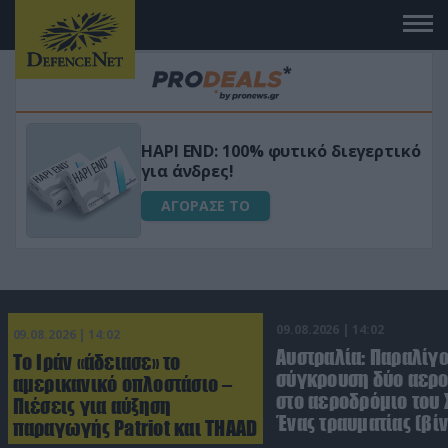
Μεταμόρφωσε τον κήπο σου με το
ικό
Ultra Box Μίνι Αλυσοπρίονο με
μπαταρία λιθίου
ΑΓΟΡΑΣΕ ΤΟ
09.08.2026 | 14:02
09.08.2026 | 14:02
Αυστραλία: Παραλίγ
Το Ιράν «άδειασε» το
σύγκρουση δύο αε
αμερικανικό οπλοστάσιο –
στο αεροδρόμιο του 
Πιέσεις για αύξηση
Ένας τραυματίας (βίν
παραγωγής Patriot και THAAD