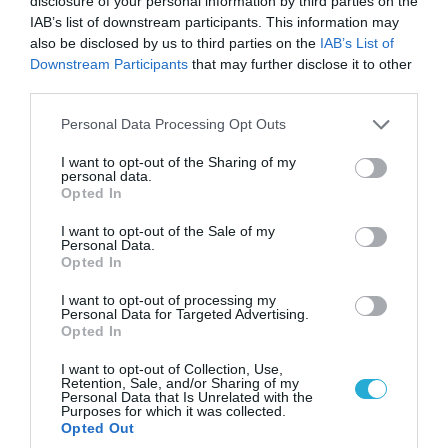
disclosure of your personal information by third parties on the
08.08.2026 | 14:02
IAB’s list of downstream participants. This information may
«Φώτισε» το Κίεβο μετά από χτύπημα με
also be disclosed by us to third parties on the
IAB’s List of
υπερηχητικό 3M22 Zircon: Σοκαρισμένος
Downstream Participants
that may further disclose it to other
Ουκρανός κατέγραψε τη στιγμή (βίντεο)
third parties.
Please note that this website/app uses one or more Google
Personal Data Processing Opt Outs
services and may gather and store information including but
not limited to your visit or usage behaviour. You may click to
I want to opt-out of the Sharing of my
personal data.
grant or deny consent to Google and its third-party tags to
Opted In
use your data for below specified purposes in below Google
consent section.
I want to opt-out of the Sale of my
Personal Data.
Opted In
I want to opt-out of processing my
Personal Data for Targeted Advertising.
Opted In
08.08.2026 | 09:02
I want to opt-out of Collection, Use,
Retention, Sale, and/or Sharing of my
«Η απόλυτη τραγωδία»: Η «αιχμηρή» ανάρτηση
Personal Data that Is Unrelated with the
του Αρκά για τα τατουάζ (φωτο)
Purposes for which it was collected.
Opted Out