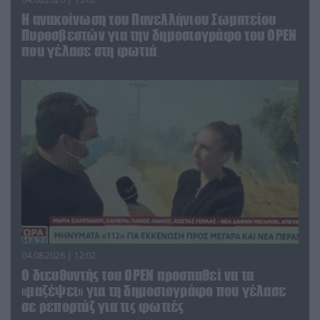
Η ανακοίνωση του Πανελλήνιου Σωματείου
Πυροσβεστών για την δημοσιογράφο του OPEN
που γέλασε στη φωτιά
04.08.2026 | 12:02
O διευθυντής του OPEN προσπαθεί να τα
«μαζέψει» για τη δημοσιογράφο που γέλασε
σε ρεπορτάζ για τις φωτιές