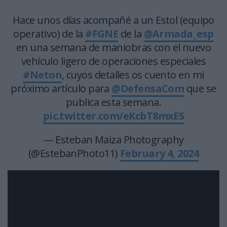
Hace unos días acompañé a un Estol (equipo
operativo) de la
#FGNE
de la
@Armada_esp
en una semana de maniobras con el nuevo
vehículo ligero de operaciones especiales
#Neton
, cuyos detalles os cuento en mi
próximo artículo para
@DefensaCom
que se
publica esta semana.
pic.twitter.com/eKcbT8mxES
— Esteban Maiza Photography
(@EstebanPhoto11)
February 4, 2024