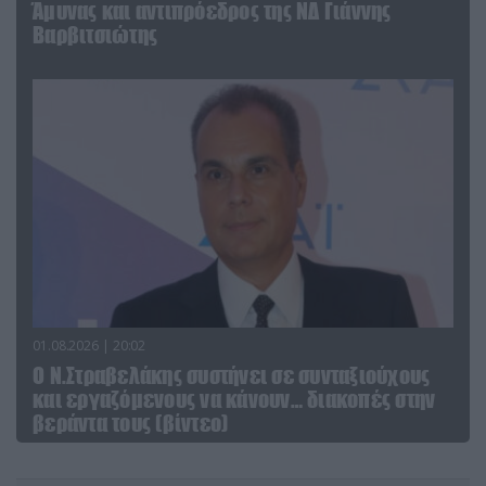
Άμυνας και αντιπρόεδρος της ΝΔ Γιάννης
Βαρβιτσιώτης
01.08.2026 | 20:02
Ο Ν.Στραβελάκης συστήνει σε συνταξιούχους
και εργαζόμενους να κάνουν… διακοπές στην
βεράντα τους (βίντεο)