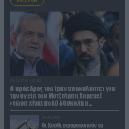
FOCUS ON
06.08.2026 | 01:02
Ο πρόεδρος του Ιράν αποκαλύπτει για
την υγεία του Μοτζτάμπα Χαμενεΐ
«τώρα είναι πολύ δύσκολη η
επικοινωνία»
06.08.2026
Οι Χούθι σφυροκοπούν τα