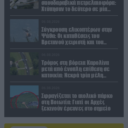
σαουδαραβικά πετρελαιοφόρα:
Χτύπησαν το δεύτερο σε μία
ημέρα στην Ερυθρά Θάλασσα
06.08.2026
Σύγκρουση ελικοπτέρων στην
Ψάθα: Οι καταθέσεις του
Βρετανού χειριστή και του
Έλληνα πιλότου από το δεύτερο
μέσο
06.08.2026
Τρόμος στη βόρεια Καρολίνα
μετά από ένοπλη επίθεση σε
κατοικία: Νεκρά τρία μέλη
οικογένειας – 4 οι τραυματίες
(upd)
06.08.2026
Σφραγίζεται το αιολικό πάρκο
στη Βοιωτία: Γιατί οι Αρχές
ξεκινούν έρευνες στο σημείο