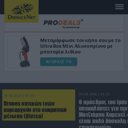
Μεταμόρφωσε τον κήπο σου με το
ικό
Ultra Box Μίνι Αλυσοπρίονο με
μπαταρία λιθίου
ΑΓΟΡΑΣΕ ΤΟ
06.08.2026 | 01:02
06.08.2026 | 01:02
Ο πρόεδρος του Ιράν
Drones οπτικών ινών
αποκαλύπτει για την
κυριαρχούν στο ουκρανικό
Μοτζτάμπα Χαμενεΐ 
μέτωπο (βίντεο)
είναι πολύ δύσκολη 
επικοινωνία»