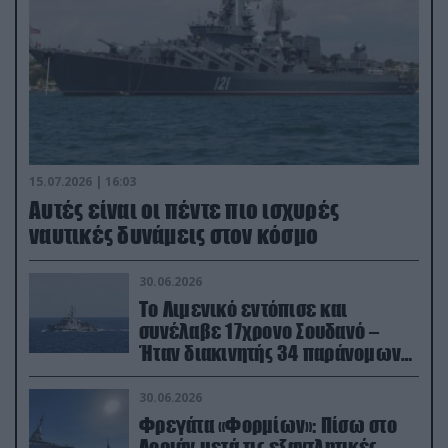
15.07.2026 | 16:03
Aυτές είναι οι πέντε πιο ισχυρές
ναυτικές δυνάμεις στον κόσμο
30.06.2026
Το Λιμενικό εντόπισε και
συνέλαβε 17χρονο Σουδανό –
Ήταν διακινητής 34 παράνομων
μεταναστών
30.06.2026
Φρεγάτα «Φορμίων»: Πίσω στο
Λοριάν μετά τις εξαντλητικές