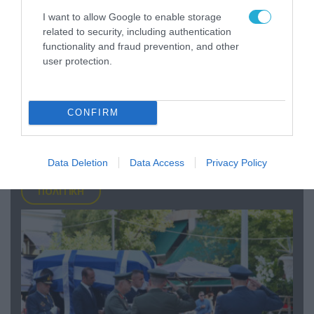
I want to allow Google to enable storage
related to security, including authentication
functionality and fraud prevention, and other
user protection.
05.08.2026 | 22:02
Αδειάζουν το Κραματόρσκ οι Ουκρανοί:
CONFIRM
Έκτακτη εκκένωση στην πόλη μετά την
αιφνιδιαστική προώθηση των Ρώσων (βίντεο)
Data Deletion
Data Access
Privacy Policy
ΠΟΛΙΤΙΚΗ