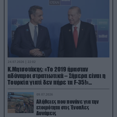
24.07.2026 | 22:02
Κ.Μητσοτάκης: «Το 2019 ήμασταν
αδύναμοι στρατιωτικά – Σήμερα είναι η
Τουρκία γιατί δεν πήρε τα F-35!»
(βίντεο)
09.07.2026
Αλήθειες που πονάνε για την
ετοιμότητα στις Ένοπλες
Δυνάμεις