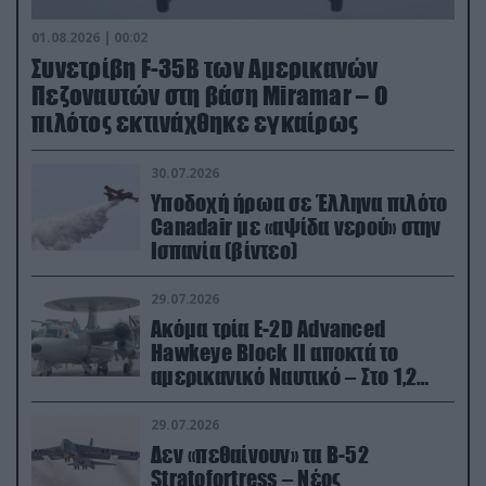
01.08.2026 | 00:02
Συνετρίβη F-35B των Αμερικανών
Πεζοναυτών στη βάση Miramar – Ο
πιλότος εκτινάχθηκε εγκαίρως
30.07.2026
Υποδοχή ήρωα σε Έλληνα πιλότο
Canadair με «αψίδα νερού» στην
Ισπανία (βίντεο)
29.07.2026
Ακόμα τρία E-2D Advanced
Hawkeye Block II αποκτά το
αμερικανικό Ναυτικό – Στο 1,2
δισ.δολάρια το κόστος
29.07.2026
Δεν «πεθαίνουν» τα Β-52
Stratofortress – Νέος