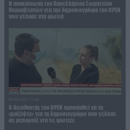
Η ανακοίνωση του Πανελλήνιου Σωματείου
Πυροσβεστών για την δημοσιογράφο του OPEN
που γέλασε στη φωτιά
04.08.2026 | 12:02
O διευθυντής του OPEN προσπαθεί να τα
«μαζέψει» για τη δημοσιογράφο που γέλασε
σε ρεπορτάζ για τις φωτιές