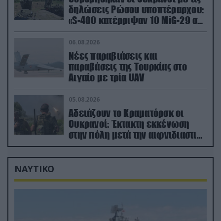
δηλώσεις Ρώσου υποπτέραρχου:
«S-400 κατέρριψαν 10 MiG-29 σε
μόλις μια μέρα!»
06.08.2026
Νέες παραβιάσεις και
παραβάσεις της Τουρκίας στο
Αιγαίο με τρία UAV
05.08.2026
Αδειάζουν το Κραματόρσκ οι
Ουκρανοί: Έκτακτη εκκένωση
στην πόλη μετά την αιφνιδιαστική
προώθηση των Ρώσων (βίντεο)
ΝΑΥΤΙΚΟ