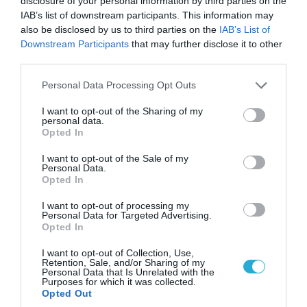
disclosure of your personal information by third parties on the
(βίντεο)
IAB’s list of downstream participants. This information may
also be disclosed by us to third parties on the
IAB’s List of
Downstream Participants
that may further disclose it to other
third parties.
Please note that this website/app uses one or more Google
Personal Data Processing Opt Outs
services and may gather and store information including but
not limited to your visit or usage behaviour. You may click to
I want to opt-out of the Sharing of my
personal data.
grant or deny consent to Google and its third-party tags to
Opted In
use your data for below specified purposes in below Google
consent section.
I want to opt-out of the Sale of my
Personal Data.
Opted In
I want to opt-out of processing my
05.08.2026 | 20:02
Personal Data for Targeted Advertising.
Η Κίνα επέδειξε για πρώτη φορά την
Opted In
αεροπορική πυρηνική της τριάδα και
I want to opt-out of Collection, Use,
προκάλεσε διεθνές σοκ – Δείτε βίντεο
Retention, Sale, and/or Sharing of my
Personal Data that Is Unrelated with the
Purposes for which it was collected.
Opted Out