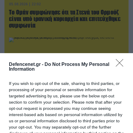
05.08.2026 | 22:02
Το Ομάν συμφώνησε ότι τα Στενά του Ορμούζ
είναι υπό ιρανική κυριαρχία και επιτεύχθηκε
συμφωνία
Defencenet.gr -
Do Not Process My Personal
Information
If you wish to opt-out of the sale, sharing to third parties, or
processing of your personal or sensitive information for
targeted advertising by us, please use the below opt-out
section to confirm your selection. Please note that after your
opt-out request is processed you may continue seeing
05.08.2026 | 15:02
interest-based ads based on personal information utilized by
Ρωσικός πύραυλος με κεφαλή διασποράς
us or personal information disclosed to third parties prior to
κατέστρεψε ολοσχερώς ένα από τα
your opt-out. You may separately opt-out of the further
μεγαλύτερα κέντρα διανομής στο Κίεβο