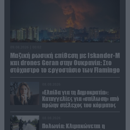
09.08.2026 | 00:02
Μαζική ρωσική επίθεση με Iskander-M
και drones Geran στην Ουκρανία: Στο
στόχαστρο το εργοστάσιο των Flamingo
08.08.2026
«Ελπίδα για τη Δημοκρατία»:
Καταγγελίες για «σπίλωση» από
πρώην στέλεχος του κόμματος
08.08.2026
Πολωνία: Κλιμακώνεται η