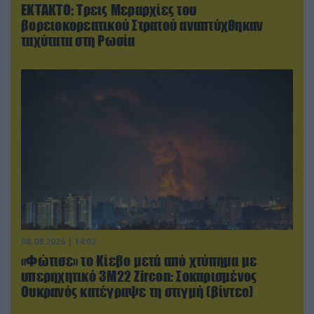
ΕΚΤΑΚΤΟ: Τρεις Μεραρχίες του
βορειοκορεατικού Στρατού αναπτύχθηκαν
ταχύτατα στη Ρωσία
08.08.2026 | 14:02
«Φώτισε» το Κίεβο μετά από χτύπημα με
υπερηχητικό 3M22 Zircon: Σοκαρισμένος
Ουκρανός κατέγραψε τη στιγμή (βίντεο)