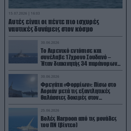
15.07.2026 | 16:03
Aυτές είναι οι πέντε πιο ισχυρές
ναυτικές δυνάμεις στον κόσμο
30.06.2026
Το Λιμενικό εντόπισε και
συνέλαβε 17χρονο Σουδανό –
Ήταν διακινητής 34 παράνομων
μεταναστών
30.06.2026
Φρεγάτα «Φορμίων»: Πίσω στο
Λοριάν μετά τις εξαντλητικές
θαλάσσιες δοκιμές στον
απαιτητικό Βισκαϊκό
25.06.2026
Βολές Harpoon από τις μονάδες
του ΠΝ (βίντεο)