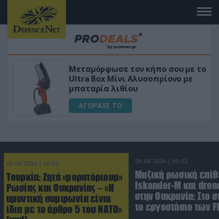
Μεταμόρφωσε τον κήπο σου με το
ικό
Ultra Box Μίνι Αλυσοπρίονο με
μπαταρία λιθίου
ΑΓΟΡΑΣΕ ΤΟ
09.08.2026 | 00:02
09.08.2026 | 00:02
Μαζική ρωσική επίθ
Τουρκία: Ζητά «μορατόριουμ»
Iskander-M και dron
Ρωσίας και Ουκρανίας – «Η
στην Ουκρανία: Στο 
αμυντική συμφωνία είναι
το εργοστάσιο των F
ίδια με το άρθρο 5 του ΝΑΤΟ»