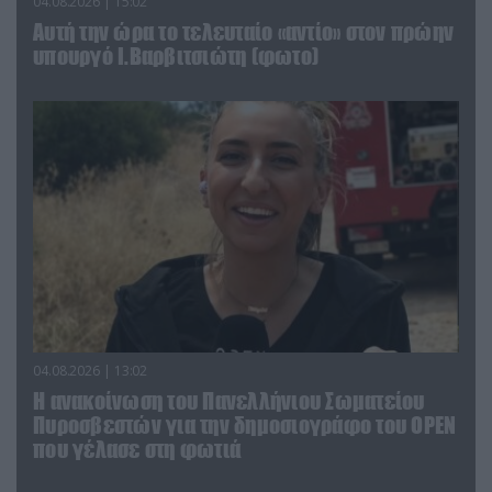
04.08.2026 | 15:02
Αυτή την ώρα το τελευταίο «αντίο» στον πρώην
υπουργό Ι.Βαρβιτσιώτη (φωτο)
04.08.2026 | 13:02
Η ανακοίνωση του Πανελλήνιου Σωματείου
Πυροσβεστών για την δημοσιογράφο του OPEN
που γέλασε στη φωτιά