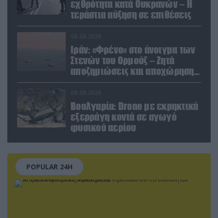
εχθρότητα κατά Ουκρανών – Η
τεράστια αύξηση σε επιθέσεις
08.08.2026
Ιράν: «Φρένο» στο άνοιγμα των
Στενών του Ορμούζ – Ζητά
αποζημιώσεις και αποχώρηση
των ΗΠΑ
08.08.2026
Βουλγαρία: Drone με εκρηκτικά
εξερράγη κοντά σε αγωγό
φυσικού αερίου
POPULAR 24H