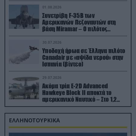
01.08.2026
Συνετρίβη F-35B των
Αμερικανών Πεζοναυτών στη
βάση Miramar – Ο πιλότος
εκτινάχθηκε εγκαίρως
30.07.2026
Υποδοχή ήρωα σε Έλληνα πιλότο
Canadair με «αψίδα νερού» στην
Ισπανία (βίντεο)
29.07.2026
Ακόμα τρία E-2D Advanced
Hawkeye Block II αποκτά το
αμερικανικό Ναυτικό – Στο 1,2
δισ.δολάρια το κόστος
ΕΛΛΗΝΟΤΟΥΡΚΙΚΑ