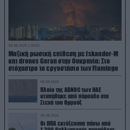
09.08.2026 | 00:02
Μαζική ρωσική επίθεση με Iskander-M
και drones Geran στην Ουκρανία: Στο
στόχαστρο το εργοστάσιο των Flamingo
08.08.2026
Πλοίο της ADNOC των ΗΑΕ
κτυπήθηκε από πύραυλο στα
Στενά του Ορμούζ
08.08.2026
Οι ΗΠΑ εκτόξευσαν πάνω από
1.300 βαλλιστικούς πυραύλους