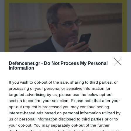
Defencenet.gr -
Do Not Process My Personal
Information
07.08.2026 | 20:02
Ο Γιάννης Αλαφούζος «τέλειωσε» τον
If you wish to opt-out of the sale, sharing to third parties, or
Κωνσταντίνο Ζούλα από τον ΣΚΑΪ – Ο λόγος της
processing of your personal or sensitive information for
απομάκρυνσής του
targeted advertising by us, please use the below opt-out
section to confirm your selection. Please note that after your
opt-out request is processed you may continue seeing
interest-based ads based on personal information utilized by
us or personal information disclosed to third parties prior to
your opt-out. You may separately opt-out of the further