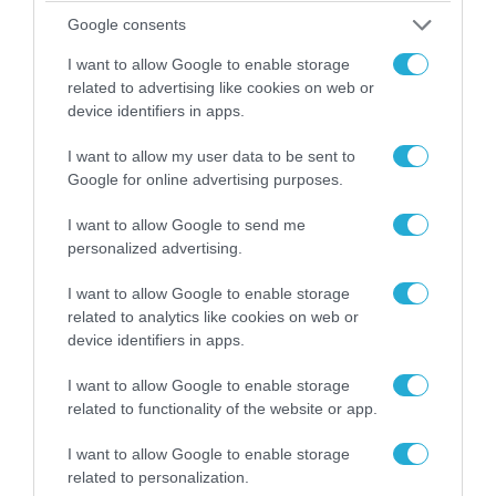
Google consents
I want to allow Google to enable storage
07.08.2026 | 19:02
related to advertising like cookies on web or
Απετράπη το εγχείρημα Ουκρανών για
device identifiers in apps.
αντεπίθεση στο Κολομίγτσι: Δείτε το πριν & το
I want to allow my user data to be sent to
μετά της προσπάθειάς τους (βίντεο)
Google for online advertising purposes.
I want to allow Google to send me
personalized advertising.
I want to allow Google to enable storage
related to analytics like cookies on web or
device identifiers in apps.
I want to allow Google to enable storage
related to functionality of the website or app.
I want to allow Google to enable storage
related to personalization.
08.08.2026 | 09:02