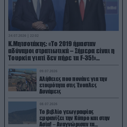
24.07.2026 | 22:02
Κ.Μητσοτάκης: «Το 2019 ήμασταν
αδύναμοι στρατιωτικά – Σήμερα είναι η
Τουρκία γιατί δεν πήρε τα F-35!»
(βίντεο)
09.07.2026
Αλήθειες που πονάνε για την
ετοιμότητα στις Ένοπλες
Δυνάμεις
08.07.2026
Το βιβλίο γεωγραφίας
εμφανίζει την Κύπρο και στην
Ασία! – Αναγνώρισαν τα