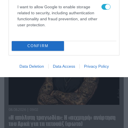
«Η απόλυτη τραγωδία»: Η «αιχμηρή» ανάρτηση
I want to allow Google to enable storage
του Αρκά για τα τατουάζ (φωτο)
related to security, including authentication
functionality and fraud prevention, and other
user protection.
ΠΟΛΙΤΙΚΗ
CONFIRM
Data Deletion
Data Access
Privacy Policy
08.08.2026 | 09:02
«Η απόλυτη τραγωδία»: Η «αιχμηρή» ανάρτηση
του Αρκά για τα τατουάζ (φωτο)