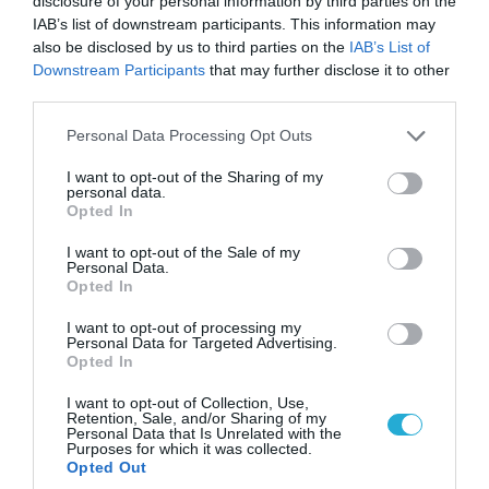
disclosure of your personal information by third parties on the
IAB’s list of downstream participants. This information may
also be disclosed by us to third parties on the
IAB’s List of
Downstream Participants
that may further disclose it to other
third parties.
Please note that this website/app uses one or more Google
Personal Data Processing Opt Outs
services and may gather and store information including but
not limited to your visit or usage behaviour. You may click to
I want to opt-out of the Sharing of my
08.08.2026 | 18:02
personal data.
grant or deny consent to Google and its third-party tags to
Βάσει της τριμερούς συμφωνίας Τουρκίας,
Opted In
use your data for below specified purposes in below Google
Σ.Αραβίας & Πακιστάν θα πολεμήσουν Ριάντ και
consent section.
I want to opt-out of the Sale of my
Ισλαμαμπάντ κατά της Ελλάδας!
Personal Data.
Opted In
I want to opt-out of processing my
Personal Data for Targeted Advertising.
Opted In
I want to opt-out of Collection, Use,
Retention, Sale, and/or Sharing of my
Personal Data that Is Unrelated with the
Purposes for which it was collected.
Opted Out