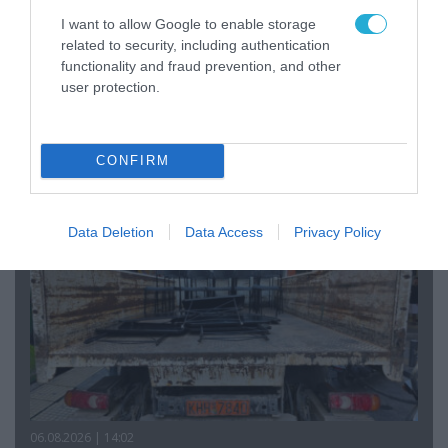
I want to allow Google to enable storage
related to security, including authentication
functionality and fraud prevention, and other
07.08.2026 | 20:02
user protection.
Ο Γιάννης Αλαφούζος «τέλειωσε» τον
Κωνσταντίνο Ζούλα από τον ΣΚΑΪ – Ο λόγος της
απομάκρυνσής του
CONFIRM
Data Deletion
Data Access
Privacy Policy
06.08.2026 | 14:02