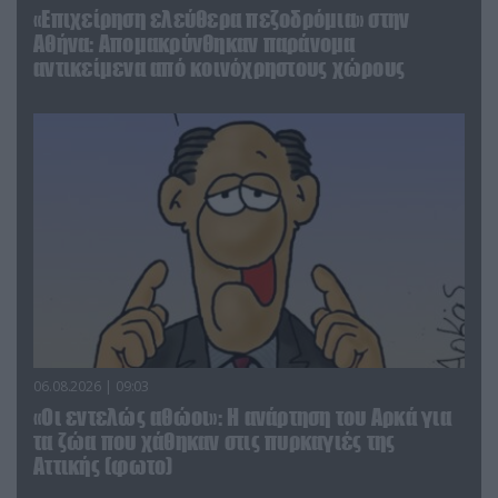
«Επιχείρηση ελεύθερα πεζοδρόμια» στην
Αθήνα: Απομακρύνθηκαν παράνομα
αντικείμενα από κοινόχρηστους χώρους
06.08.2026 | 09:03
«Οι εντελώς αθώοι»: Η ανάρτηση του Αρκά για
τα ζώα που χάθηκαν στις πυρκαγιές της
Αττικής (φωτο)