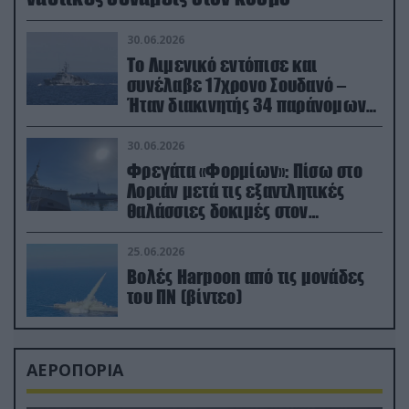
30.06.2026
Το Λιμενικό εντόπισε και
συνέλαβε 17χρονο Σουδανό –
Ήταν διακινητής 34 παράνομων
μεταναστών
30.06.2026
Φρεγάτα «Φορμίων»: Πίσω στο
Λοριάν μετά τις εξαντλητικές
θαλάσσιες δοκιμές στον
απαιτητικό Βισκαϊκό
25.06.2026
Βολές Harpoon από τις μονάδες
του ΠΝ (βίντεο)
ΑΕΡΟΠΟΡΙΑ