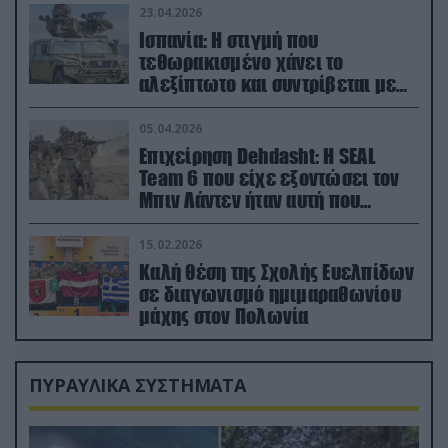
23.04.2026
Ισπανία: Η στιγμή που
τεθωρακισμένο χάνει το
αλεξίπτωτο και συντρίβεται με
ορμή στο έδαφος (βίντεο)
05.04.2026
Επιχείρηση Dehdasht: Η SEAL
Team 6 που είχε εξοντώσει τον
Μπιν Λάντεν ήταν αυτή που
διέσωσε τον πιλότο του F-15
15.02.2026
Καλή θέση της Σχολής Ευελπίδων
σε διαγωνισμό ημιμαραθωνίου
μάχης στον Πολωνία
ΠΥΡΑΥΛΙΚΑ ΣΥΣΤΗΜΑΤΑ