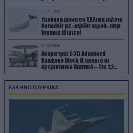
εκτινάχθηκε εγκαίρως
30.07.2026
Υποδοχή ήρωα σε Έλληνα πιλότο
Canadair με «αψίδα νερού» στην
Ισπανία (βίντεο)
29.07.2026
Ακόμα τρία E-2D Advanced
Hawkeye Block II αποκτά το
αμερικανικό Ναυτικό – Στο 1,2
δισ.δολάρια το κόστος
ΕΛΛΗΝΟΤΟΥΡΚΙΚΑ