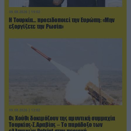
09.08.2026 | 19:02
Η Τουρκία… προειδοποιεί την Ευρώπη: «Μην
εξοργίζετε την Ρωσία»
09.08.2026 | 12:02
Οι Χούθι δοκιμάζουν της αμυντική συμμαχία
Τουρκίας-Σ.Αραβίας – Το παράδοξο των
ελληνικών Patriot στην περιοχή