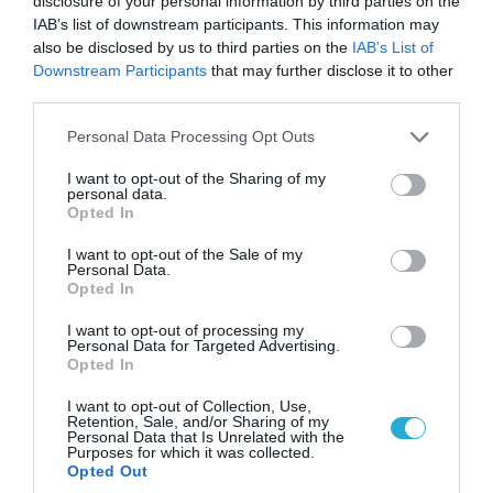
disclosure of your personal information by third parties on the
IAB’s list of downstream participants. This information may
ΠΟΛΙΤΙΚΗ
also be disclosed by us to third parties on the
IAB’s List of
Downstream Participants
that may further disclose it to other
third parties.
Please note that this website/app uses one or more Google
Personal Data Processing Opt Outs
services and may gather and store information including but
not limited to your visit or usage behaviour. You may click to
I want to opt-out of the Sharing of my
personal data.
grant or deny consent to Google and its third-party tags to
Opted In
use your data for below specified purposes in below Google
consent section.
I want to opt-out of the Sale of my
Personal Data.
Opted In
I want to opt-out of processing my
09.08.2026 | 17:02
Personal Data for Targeted Advertising.
ΣΥΡΙΖΑ για υποκλοπές: «Το (παρα)κράτος της ΝΔ
Opted In
έχει συνέχεια και συνέπεια»
I want to opt-out of Collection, Use,
Retention, Sale, and/or Sharing of my
Personal Data that Is Unrelated with the
Purposes for which it was collected.
Opted Out