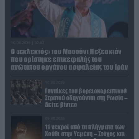
10.08.2026 | 02:02
Ο «εκλεκτός» του Μασούντ Πεζεσκιάν
που ορίστηκε επικεφαλής του
ανώτατου οργάνου ασφαλείας του Ιράν
10.08.2026
Γυναίκες του βορειοκορεατικού
Στρατού οδηγούνται στη Ρωσία –
Δείτε βίντεο
09.08.2026
11 νεκροί από τα πλήγματα των
Χούθι στην Υεμένη – Στόχος και