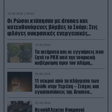
10.08.2026 | 09:02
Οι Ρώσοι κτύπησαν με drones και
κατευθυνόμενες βόμβες το Σούμι: Στις
φλόγες ουκρανικές ενεργειακές
εγκαταστάσεις
10.08.2026
Τα αιτήματα και οι εγγυήσεις που
ζητά το PKK από την τουρκική
κυβέρνηση πριν τον πλήρη
αφοπλισμό του
09.08.2026
11 νεκροί από τα πλήγματα των
Χούθι στην Υεμένη – Στόχος και
εγκαταστάσεις της Aramco
(βίντεο)
09.08.2026
Νεοσύλλεκτοι Ουκρανοί