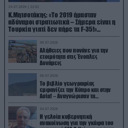
24.07.2026 | 22:02
Κ.Μητσοτάκης: «Το 2019 ήμασταν
αδύναμοι στρατιωτικά – Σήμερα είναι η
Τουρκία γιατί δεν πήρε τα F-35!»
(βίντεο)
09.07.2026
Αλήθειες που πονάνε για την
ετοιμότητα στις Ένοπλες
Δυνάμεις
08.07.2026
Το βιβλίο γεωγραφίας
εμφανίζει την Κύπρο και στην
Ασία! – Αναγνώρισαν τα
κατεχόμενα; (φωτο)
04.07.2026
Η γελοία κυβερνητική
ανακοίνωση για την γκάφα του