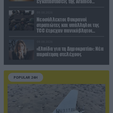
εγκαταστάσεις της Aramco
(βίντεο)
09.08.2026
Νεοσύλλεκτοι Ουκρανοί
στρατιώτες και υπάλληλοι της
TCC έτρεχαν πανικόβλητοι
αλλά… εξοντώθηκαν – Δείτε
βίντεο
09.08.2026
«Ελπίδα για τη Δημοκρατία»: Νέα
παραίτηση στελέχους
POPULAR 24H