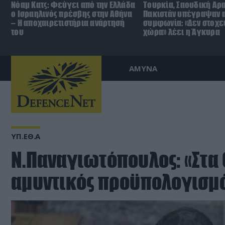
Νόαμ Κατς: Φεύγει από την Ελλάδα
Τουρκία, Σαουδική Αρα
ο Ισραηλινός πρέσβης στην Αθήνα
Πακιστάν υπέγραψαν 
– Η αποχαιρετιστήρια ανάρτησή
συμφωνία: «Δεν στοχε
του
χώρα» λέει η Άγκυρα
ΑΜΥΝΑ
ΥΠ.ΕΘ.Α
N.Παναγιωτόπουλος: «Στα 
αμυντικός προϋπολογισμό