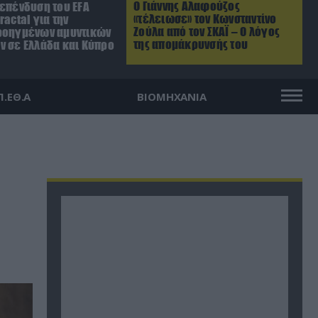
Ο Γιάννης Αλαφούζος
 επένδυση του EFA
«τέλειωσε» τον Κωνσταντίνο
ractal για την
Ζούλα από τον ΣΚΑΪ – Ο λόγος
ροηγμένων αμυντικών
της απομάκρυνσής του
ν σε Ελλάδα και Κύπρο
Π.ΕΘ.Α
ΒΙΟΜΗΧΑΝΙΑ