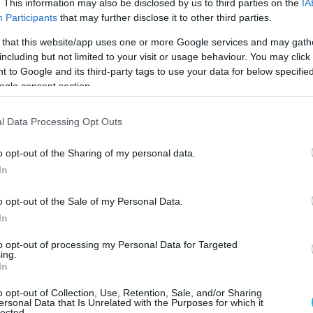
ές στο πιλοτήριο»,
ενημέρωσε επίσης την
. This information may also be disclosed by us to third parties on the
IA
ωπεία ο υπουργός Εθνικής ‘Αμυνας.
Participants
that may further disclose it to other third parties.
 that this website/app uses one or more Google services and may gath
ι εκδηλωθείσες υβριδικές απειλές, οι
including but not limited to your visit or usage behaviour. You may click 
 τα προβλήματα ασφαλείας δεν επιτρέπουν
 to Google and its third-party tags to use your data for below specifi
ogle consent section.
 εφησυχασμό. Αντιθέτως, απαιτούν
ρση και ετοιμότητα. Οι γεωπολιτικές
l Data Processing Opt Outs
ν.
o opt-out of the Sharing of my personal data.
άμεις δηλώνουν την παρουσία τους,
In
άστημά τους και συμβάλλουν
στη διασφάλιση της ειρήνης και της
o opt-out of the Sale of my Personal Data.
την περιοχή μας
», είπε ο υπουργός Εθνικής
In
ισε ότι τα γεγονότα που ζήσαμε το 2020, η
to opt-out of processing my Personal Data for Targeted
ενη τουρκική προκλητικότητα, και η
ing.
In
αθεωρητική συμπεριφορά της γείτονος,
αι επιβεβαιώνουν τον βαθμό και την έκταση
o opt-out of Collection, Use, Retention, Sale, and/or Sharing
ersonal Data that Is Unrelated with the Purposes for which it
ά των κυριαρχικών δικαιωμάτων της χώρας
lected.