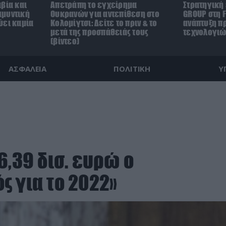
βία και
Απετράπη το εγχείρημα
Στρατηγική
αμυντική
Ουκρανών για αντεπίθεση στο
GROUP στη F
ύει καμία
Κολομίγτσι: Δείτε το πριν & το
ανάπτυξη π
μετά της προσπάθειάς τους
τεχνολογιώ
(βίντεο)
ΑΣΦΑΛΕΙΑ
ΠΟΛΙΤΙΚΗ
Υ
6,39 δισ. ευρώ ο
ς για το 2022»