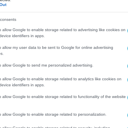
Out
ον βαθμό ετοιμότητας και αποφασιστικότητας
νόπλων Δυνάμεων που απέδειξαν ότι
consents
γγυητή της εδαφικής ανεξαρτησίας και
υριαρχικών μας δικαιωμάτων.
o allow Google to enable storage related to advertising like cookies on
evice identifiers in apps.
 ο Νίκος Παναγιωτόπουλος είπε ότι η
o allow my user data to be sent to Google for online advertising
ται για την ενίσχυση των ΕΔ και των διεθνών
s.
to allow Google to send me personalized advertising.
ε αύξηση του προϋπολογισμού του
o allow Google to enable storage related to analytics like cookies on
κής ‘Αμυνας, από τα 3,35 δισ. ευρώ
evice identifiers in apps.
 Άμυνα το 2020, στα 5,44 δισ. για το 2021 και
ροϋπολογισμό του 2022, στα 6,39 δισ. ευρώ,
o allow Google to enable storage related to functionality of the website
η περαιτέρω ενίσχυσης, κατά τη διάρκεια
ίχε γίνει και πέρυσι, από το ειδικό
o allow Google to enable storage related to personalization.
 συνεργασία πάντοτε με το Γενικό
 Κράτους»
, είπε ο υπουργός Εθνικής ‘Αμυνας
o allow Google to enable storage related to security, including