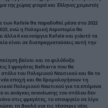
ήμα της χώρας φτερά και Έλληνες χειριστές
α των Rafale θα παραδοθεί μέσα στο 2022
2023, ενώ η Πολεμική Αεροπορία θα
 άλλα 6 καινούργια Rafale και γι΄αυτό τα
εία είναι σε διαπραγματεύσεις αυτή την
οίηση βαίνει και το φιλόδοξο
τις 3 φρεγάτες Belharra που θα
 στόλο του Πολεμικού Ναυτικού και θα το
νέα εποχή και θα δρομολογήσουν τη
νικού Πολεμικού Ναυτικού για τα επόμενα
δε οι ανάγκες ανανέωσης του στόλου δεν
μόνο στις φρεγάτες, το υπουργείο σε λίγο
ώσει τη Βουλή για τις τέσσερις νέες