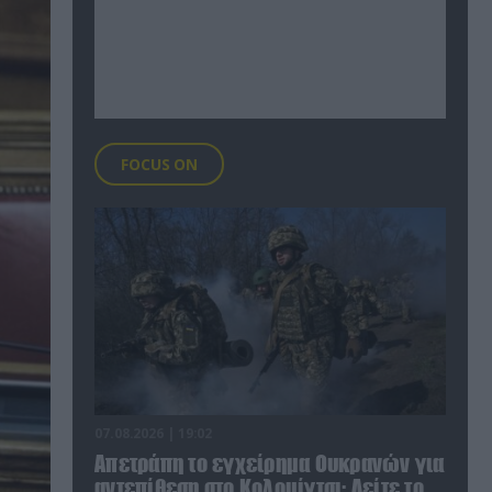
FOCUS ON
07.08.2026 | 19:02
Απετράπη το εγχείρημα Ουκρανών για
αντεπίθεση στο Κολομίγτσι: Δείτε το