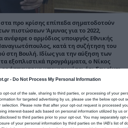
 στα προ κρίσης επίπεδα σηματοδοτούν
των πιστώσεων ‘Αμυνας για το 2022,
 ανέφερε ο αρμόδιος υπουργός Εθνικής
Παναγιωτόπουλος, κατά τη συζήτηση του
 στη Βουλή. Ιδίως για την αύξηση των
τα εξοπλιστικά προγράμματα, ο Νίκος
ς έσπευσε να υπογραμμίσει ότι δεν είναι
σμός εξοπλισμών αλλά ένας αγώνας
t.gr -
Do Not Process My Personal Information
καλυφθούν κενά ετών, στην ανανέωση και
λικών συστημάτων.
to opt-out of the sale, sharing to third parties, or processing of your per
formation for targeted advertising by us, please use the below opt-out s
ες, τα πρώτα έξι Rafale, θα έρθουν και θα
r selection. Please note that after your opt-out request is processed y
eing interest-based ads based on personal information utilized by us or
βάση της Τανάγρας για να επιχειρούν στους
disclosed to third parties prior to your opt-out. You may separately opt-
ρες με το σήμα της χώρας φτερά και
losure of your personal information by third parties on the IAB’s list of