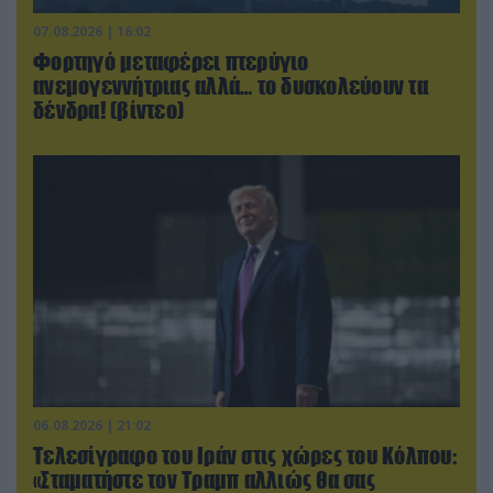
07.08.2026 | 16:02
Φορτηγό μεταφέρει πτερύγιο
ανεμογεννήτριας αλλά… το δυσκολεύουν τα
δένδρα! (βίντεο)
06.08.2026 | 21:02
Τελεσίγραφο του Ιράν στις χώρες του Κόλπου:
«Σταματήστε τον Τραμπ αλλιώς θα σας