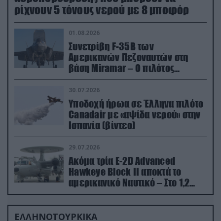
ρίχνουν 5 τόνους νερού με 8 μποφόρ
01.08.2026
Συνετρίβη F-35B των
Αμερικανών Πεζοναυτών στη
βάση Miramar – Ο πιλότος
εκτινάχθηκε εγκαίρως
30.07.2026
Υποδοχή ήρωα σε Έλληνα πιλότο
Canadair με «αψίδα νερού» στην
Ισπανία (βίντεο)
29.07.2026
Ακόμα τρία E-2D Advanced
Hawkeye Block II αποκτά το
αμερικανικό Ναυτικό – Στο 1,2
δισ.δολάρια το κόστος
ΕΛΛΗΝΟΤΟΥΡΚΙΚΑ