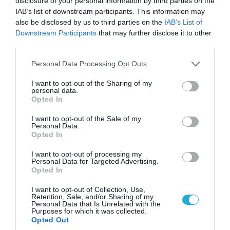
disclosure of your personal information by third parties on the
IAB’s list of downstream participants. This information may
also be disclosed by us to third parties on the
IAB’s List of
Downstream Participants
that may further disclose it to other
third parties.
Please note that this website/app uses one or more Google
Personal Data Processing Opt Outs
services and may gather and store information including but
not limited to your visit or usage behaviour. You may click to
I want to opt-out of the Sharing of my
personal data.
grant or deny consent to Google and its third-party tags to
Opted In
use your data for below specified purposes in below Google
06.08.2026 | 17:02
consent section.
Ουκρανία: Αποκαλύφθηκε ο αριθμός των
I want to opt-out of the Sale of my
Personal Data.
ξένων εθελοντών που πολεμούν για το Κίεβο
Opted In
I want to opt-out of processing my
Personal Data for Targeted Advertising.
Opted In
I want to opt-out of Collection, Use,
Retention, Sale, and/or Sharing of my
Personal Data that Is Unrelated with the
Purposes for which it was collected.
Opted Out