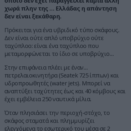
οποίο δεν έχει παραγγείλει καμία άλλη
χωρά πλην της … Ελλάδας η απάντηση
δεν είναι ξεκάθαρη.
Πρόκειται για ένα υβριδικό τύπο σκάφους.
Δεν είναι ούτε απλό υποβρύχιο ούτε
ταχύπλοο: είναι ένα ταχύπλοο που
μεταμορφώνεται το ίδιο σε υποβρύχιο…
Στην επιφάνεια πλέει με έναν…
πετρελαιοκινητήρα (Seatek 725 ίππων) και
υδροπροωθητές (water jets). Μπορεί να
αναπτύξει ταχύτητες έως και 40 κόμβους και
έχει εμβέλεια 250 ναυτικά μίλια.
Όταν πλησιάσει την περιοχή-στόχο, το
σκάφος σταματά και πλημμυρίζει
ελεγχόμενα το εσωτερικό του μέσα σε 2