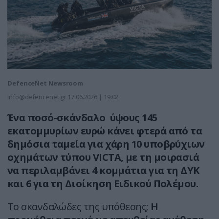
DefenceNet Newsroom
info@defencenet.gr
17.06.2026 | 19:02
Ένα ποσό-σκάνδαλο ύψους 145
εκατομμυρίων ευρώ κάνει φτερά από τα
δημόσια ταμεία για χάρη 10 υποβρύχιων
οχημάτων τύπου VICTA, με τη μοιρασιά
να περιλαμβάνει 4 κομμάτια για τη ΔΥΚ
και 6 για τη Διοίκηση Ειδικού Πολέμου.
Το σκανδαλώδες της υπόθεσης;
Η