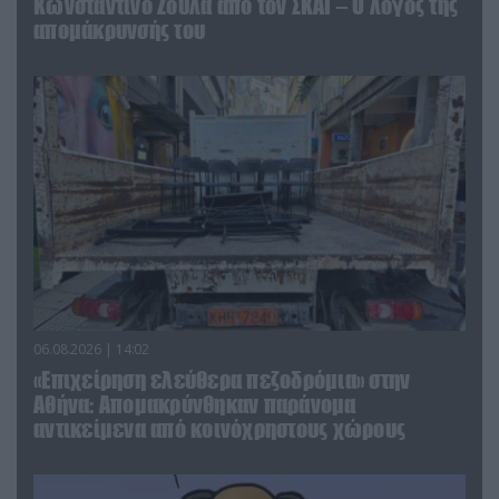
Κωνσταντίνο Ζούλα από τον ΣΚΑΪ – Ο λόγος της
απομάκρυνσής του
06.08.2026 | 14:02
«Επιχείρηση ελεύθερα πεζοδρόμια» στην
Αθήνα: Απομακρύνθηκαν παράνομα
αντικείμενα από κοινόχρηστους χώρους