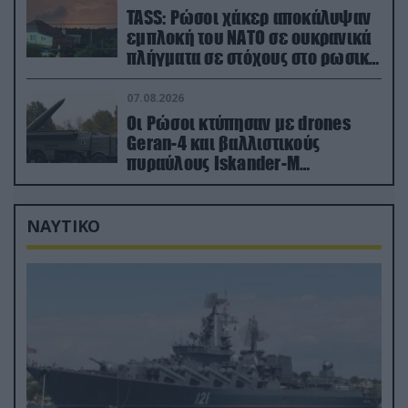
TASS: Ρώσοι χάκερ αποκάλυψαν
εμπλοκή του ΝΑΤΟ σε ουκρανικά
πλήγματα σε στόχους στο ρωσικό
έδαφος!
07.08.2026
Οι Ρώσοι κτύπησαν με drones
Geran-4 και βαλλιστικούς
πυραύλους Iskander-M
ουκρανικό τρένο με στρατιωτικό
εξοπλισμό
ΝΑΥΤΙΚΟ