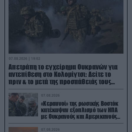
07.08.2026 | 19:02
Απετράπη το εγχείρημα Ουκρανών για
αντεπίθεση στο Κολομίγτσι: Δείτε το
πριν & το μετά της προσπάθειάς τους
(βίντεο)
07.08.2026
«Κεραυνοί» της ρωσικής Βοστόκ
κατέκαψαν εξοπλισμό των ΗΠΑ
με Ουκρανούς και Αμερικανούς
μισθοφόρους – Δείτε βίντεο
07.08.2026