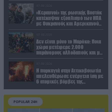
Ελλάδα και Κύπρο
07.08.2026
«Κεραυνοί» της ρωσικής Βοστόκ
κατέκαψαν εξοπλισμό των ΗΠΑ
με Ουκρανούς και Αμερικανούς
μισθοφόρους – Δείτε βίντεο
07.08.2026
Δεν είναι μόνο το Μαρόκο: Ποια
χώρα μετέφερε 2.000
παράνομους αλλοδαπούς και με
ναρκωτικά στην Ισπανία
(βίντεο)
07.08.2026
Η πυρκαγιά στην Αττικοβοιωτία
απελευθέρωσε ενέργεια ίση με
6 ατομικές βόμβες της
Χιροσίμα!
POPULAR 24H