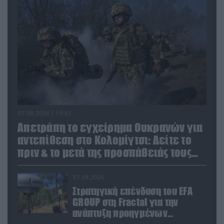
07.08.2026 | 19:02
Απετράπη το εγχείρημα Ουκρανών για
αντεπίθεση στο Κολομίγτσι: Δείτε το
πριν & το μετά της προσπάθειάς τους
(βίντεο)
07.08.2026
Στρατηγική επένδυση του EFA
GROUP στη Fractal για την
ανάπτυξη προηγμένων
αμυντικών τεχνολογιών σε