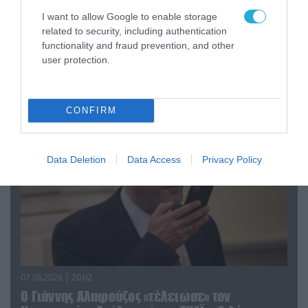
07.08.2026 | 08:02
I want to allow Google to enable storage
Οι ρωσικές δυνάμεις απέχουν μόλις 5 χλμ.
related to security, including authentication
από Σλαβιάνσκ και Κραματόρσκ στο Ντονέτσκ
functionality and fraud prevention, and other
user protection.
ΠΟΛΙΤΙΚΗ
CONFIRM
Data Deletion
Data Access
Privacy Policy
07.08.2026 | 20:02
Ο Γιάννης Αλαφούζος «τέλειωσε» τον