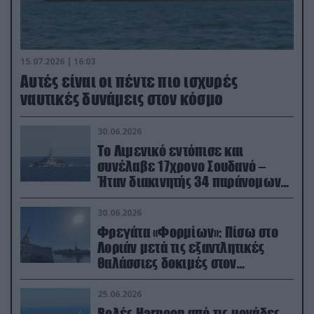
15.07.2026 | 16:03
Aυτές είναι οι πέντε πιο ισχυρές
ναυτικές δυνάμεις στον κόσμο
30.06.2026
Το Λιμενικό εντόπισε και
συνέλαβε 17χρονο Σουδανό –
Ήταν διακινητής 34 παράνομων
μεταναστών
30.06.2026
Φρεγάτα «Φορμίων»: Πίσω στο
Λοριάν μετά τις εξαντλητικές
θαλάσσιες δοκιμές στον
απαιτητικό Βισκαϊκό
25.06.2026
Βολές Harpoon από τις μονάδες