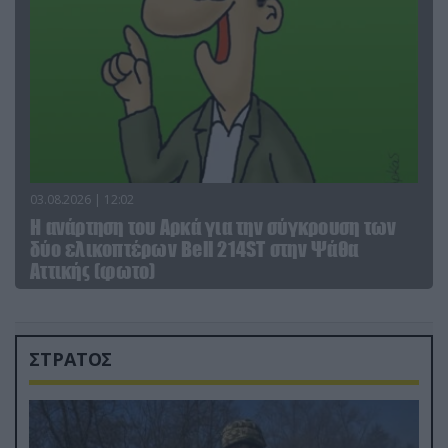
03.08.2026 | 12:02
Η ανάρτηση του Αρκά για την σύγκρουση των
δύο ελικοπτέρων Bell 214ST στην Ψάθα
Αττικής (φωτο)
ΣΤΡΑΤΟΣ