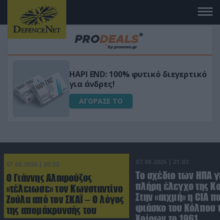
Μεταμόρφωσε τον κήπο σου με το
ικό
Ultra Box Μίνι Αλυσοπρίονο με
μπαταρία λιθίου
ΑΓΟΡΑΣΕ ΤΟ
07.08.2026 | 21:02
07.08.2026 | 20:02
To σχέδιο των ΗΠΑ γ
Ο Γιάννης Αλαφούζος
πλήρη έλεγχο της Κ
«τέλειωσε» τον Κωνσταντίνο
Στην «αιχμή» η CIA π
Ζούλα από τον ΣΚΑΪ – Ο λόγος
φιάσκο του Κόλπου 
της απομάκρυνσής του
Χοίρων το 1961