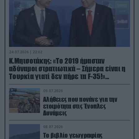
24.07.2026 | 22:02
Κ.Μητσοτάκης: «Το 2019 ήμασταν
αδύναμοι στρατιωτικά – Σήμερα είναι η
Τουρκία γιατί δεν πήρε τα F-35!»
(βίντεο)
09.07.2026
Αλήθειες που πονάνε για την
ετοιμότητα στις Ένοπλες
Δυνάμεις
08.07.2026
Το βιβλίο γεωγραφίας