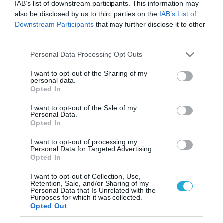
IAB’s list of downstream participants. This information may
also be disclosed by us to third parties on the
IAB’s List of
Downstream Participants
that may further disclose it to other
third parties.
Please note that this website/app uses one or more Google
Personal Data Processing Opt Outs
services and may gather and store information including but
not limited to your visit or usage behaviour. You may click to
I want to opt-out of the Sharing of my
personal data.
grant or deny consent to Google and its third-party tags to
Opted In
use your data for below specified purposes in below Google
consent section.
I want to opt-out of the Sale of my
Personal Data.
Opted In
I want to opt-out of processing my
Personal Data for Targeted Advertising.
05.10.2023 | 00:13
Opted In
Φρεγάτες του ΠΝ στην τελική φάση της
I want to opt-out of Collection, Use,
άσκησης «Παρμενίων-23»
Retention, Sale, and/or Sharing of my
Personal Data that Is Unrelated with the
Δείτε το σχετικό βίντεο
Purposes for which it was collected.
Opted Out