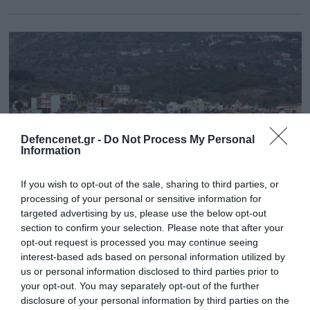
Defencenet.gr -
Do Not Process My Personal
Information
If you wish to opt-out of the sale, sharing to third parties, or
processing of your personal or sensitive information for
targeted advertising by us, please use the below opt-out
12.11.2023 | 22:19
section to confirm your selection. Please note that after your
Η ΤΠΚ «Υποπλοίαρχος Βλαχάκος» σε
opt-out request is processed you may continue seeing
interest-based ads based on personal information utilized by
περιπολία στο ανατολικό Αιγαίο
us or personal information disclosed to third parties prior to
Φωτογραφίες από το λιμάνι της Χίου
your opt-out. You may separately opt-out of the further
disclosure of your personal information by third parties on the