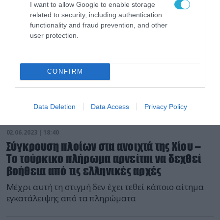
I want to allow Google to enable storage
related to security, including authentication
functionality and fraud prevention, and other
user protection.
CONFIRM
Data Deletion
Data Access
Privacy Policy
02.06.2023 | 18:40
Σύγκρουση πλοίων στα ανοιχτά της Χίου –
Το τούρκικο πλήρωμα αρνείται να δεχθεί
βοήθεια από τις ελληνικές αρχές
Μέχρι αυτή τη στιγμή δεν έχει τεθεί κάποιο αίτημα
εγκατάλειψης από τα πληρώματα