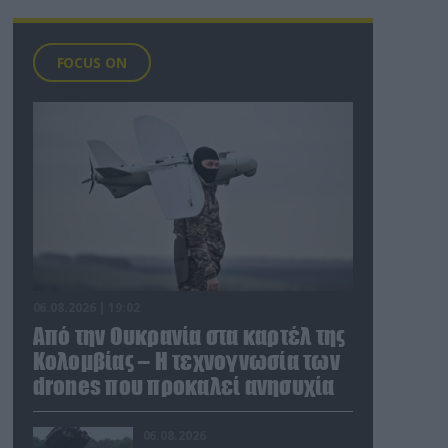
FOCUS ON
06.08.2026 | 19:02
Από την Ουκρανία στα καρτέλ της
Κολομβίας – Η τεχνογνωσία των
drones που προκαλεί ανησυχία
06.08.2026