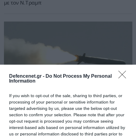
με τον Ν.Τραμπ
Defencenet.gr -
Do Not Process My Personal
Information
If you wish to opt-out of the sale, sharing to third parties, or
processing of your personal or sensitive information for
17.10.2025 | 18:21
targeted advertising by us, please use the below opt-out
Οι ΗΠΑ δεν θα δώσουν πυραύλους
section to confirm your selection. Please note that after your
opt-out request is processed you may continue seeing
Tomahawk στην Ουκρανία: «Δεν μπορούμε
interest-based ads based on personal information utilized by
να εξαντλήσουμε τα αποθέματά μας»!
us or personal information disclosed to third parties prior to