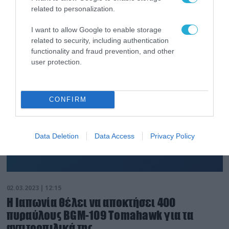
Το Ναυτικό της Αυστραλίας θα προμηθευτεί έως και
related to personalization.
200 βλήματα RGM-109
I want to allow Google to enable storage
related to security, including authentication
functionality and fraud prevention, and other
user protection.
CONFIRM
Data Deletion
Data Access
Privacy Policy
02.03.2023 | 12:15
Η Ιαπωνία θέλει να αποκτήσει 400
πυραύλους BGM-109 Tomahawk για τα
αντιτορπιλικά της