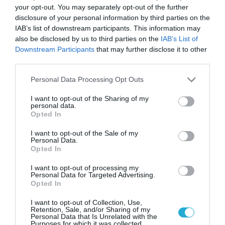
Τι δήλωσε ο Αμερικανός πρόεδρος Ν.Τραμπ
your opt-out. You may separately opt-out of the further
disclosure of your personal information by third parties on the
IAB’s list of downstream participants. This information may
also be disclosed by us to third parties on the
IAB’s List of
Downstream Participants
that may further disclose it to other
third parties.
Please note that this website/app uses one or more Google
Personal Data Processing Opt Outs
services and may gather and store information including but
not limited to your visit or usage behaviour. You may click to
I want to opt-out of the Sharing of my
personal data.
grant or deny consent to Google and its third-party tags to
Opted In
use your data for below specified purposes in below Google
consent section.
I want to opt-out of the Sale of my
Personal Data.
Opted In
I want to opt-out of processing my
Personal Data for Targeted Advertising.
11.07.2024 | 09:25
Opted In
Οι ΗΠΑ θα αναπτύξουν πυραύλους cruise
I want to opt-out of Collection, Use,
Tomahwk στην Γερμανία
Retention, Sale, and/or Sharing of my
Personal Data that Is Unrelated with the
Μεγάλη απειλή για την ρωσική επικράτεια
Purposes for which it was collected.