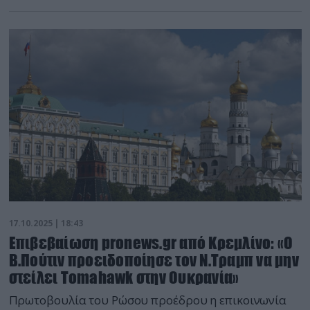
17.10.2025 | 18:43
Επιβεβαίωση pronews.gr από Κρεμλίνο: «Ο
Β.Πούτιν προειδοποίησε τον Ν.Τραμπ να μην
στείλει Τοmahawk στην Ουκρανία»
Πρωτοβουλία του Ρώσου προέδρου η επικοινωνία