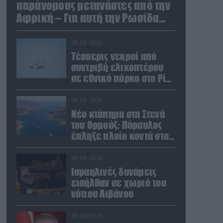
παράνομους μετανάστες από την
Αφρική – Για αυτή την Ρωσίδα
όμως επέλεξαν την απέλαση
09.08.2026
Τέσσερις νεκροί από
συντριβή ελικοπτέρου
σε εθνικό πάρκο στο Ρίο
ντε Τζανέιρο (βίντεο)
09.08.2026
Νέο κτύπημα στα Στενά
του Ορμούζ: Πύραυλος
έπληξε πλοίο κοντά στο
Ομάν
09.08.2026
Ισραηλινές δυνάμεις
εισήλθαν σε χωριό του
νότιου Λιβάνου
09.08.2026