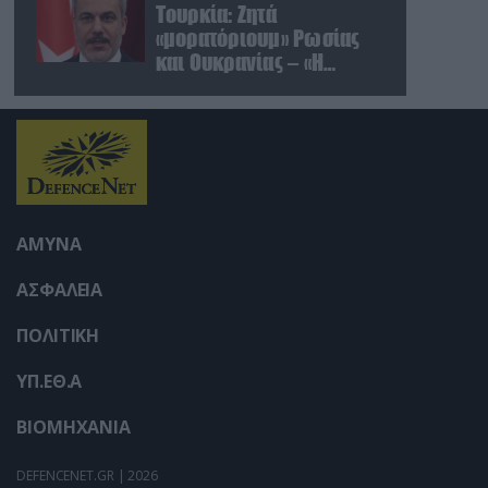
Τουρκία: Ζητά
«μορατόριουμ» Ρωσίας
και Ουκρανίας – «Η
αμυντική συμφωνία
είναι ίδια με το άρθρο 5
του ΝΑΤΟ» (upd)
ΑΜΥΝΑ
ΑΣΦΑΛΕΙΑ
ΠΟΛΙΤΙΚΗ
ΥΠ.ΕΘ.Α
ΒΙΟΜΗΧΑΝΙΑ
DEFENCENET.GR | 2026