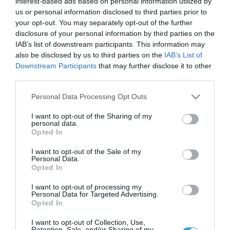
interest-based ads based on personal information utilized by
us or personal information disclosed to third parties prior to
your opt-out. You may separately opt-out of the further
disclosure of your personal information by third parties on the
IAB’s list of downstream participants. This information may
also be disclosed by us to third parties on the
IAB’s List of
Downstream Participants
that may further disclose it to other
third parties.
Please note that this website/app uses one or more Google
Personal Data Processing Opt Outs
services and may gather and store information including but
not limited to your visit or usage behaviour. You may click to
I want to opt-out of the Sharing of my
personal data.
grant or deny consent to Google and its third-party tags to
Opted In
use your data for below specified purposes in below Google
consent section.
I want to opt-out of the Sale of my
Personal Data.
19.08.2025 | 11:20
Opted In
Έρχεται «τσουνάμι» από πρόστιμα για
I want to opt-out of processing my
350.000 ιδιοκτήτες οχημάτων
Personal Data for Targeted Advertising.
Opted In
Οι χρηματικές ποινές που θα επιβληθούν διαφέρουν
ανάλογα με το είδος των παραβάσεων
I want to opt-out of Collection, Use,
Retention, Sale, and/or Sharing of my