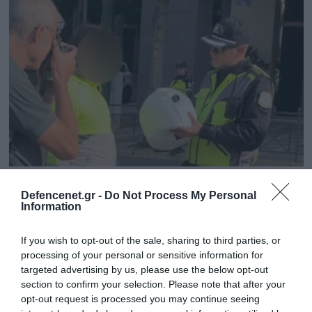
22.10.2025 | 17:16
Defencenet.gr -
Do Not Process My Personal
Η Τροχαία Αττικής μοίρασε πρόστιμα και…
Information
κράνη στους παραβάτες οδηγούς δίκυκλων
οχημάτων
If you wish to opt-out of the sale, sharing to third parties, or
processing of your personal or sensitive information for
Υπενθυμίζεται ότι με τον νέο ΚΟΚ η μη χρήση
targeted advertising by us, please use the below opt-out
κράνους επιφέρει πρόστιμο 350 ευρώ και αφαίρεση
section to confirm your selection. Please note that after your
αδείας για 30 ημέρες
opt-out request is processed you may continue seeing