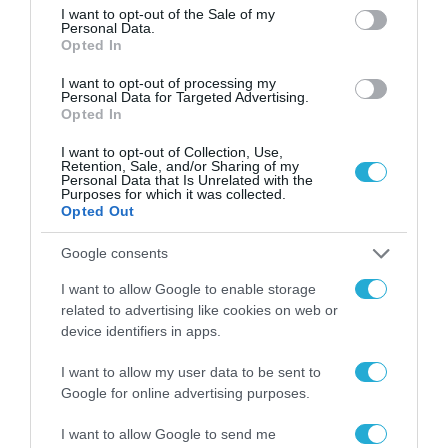
consent section.
I want to opt-out of the Sale of my
Personal Data.
Opted In
I want to opt-out of processing my
Personal Data for Targeted Advertising.
Opted In
I want to opt-out of Collection, Use,
Retention, Sale, and/or Sharing of my
Personal Data that Is Unrelated with the
Purposes for which it was collected.
Opted Out
Google consents
I want to allow Google to enable storage
29.09.2023 | 13:00
related to advertising like cookies on web or
device identifiers in apps.
Άσκηση «Παρμενίων»: F-16 «αναχαίτισαν»
εκτός ελέγχου αεροσκάφος – Δείτε
I want to allow my user data to be sent to
εντυπωσιακές εικόνες και βίντεο
Google for online advertising purposes.
Τα μαχητικά αεροσκάφη αναγνώρισαν και
I want to allow Google to send me
αναχαίτισαν το «RENEGADE», το οποίο πρσγειώθηκε