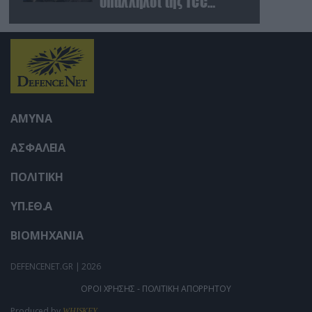
υπάλληλοι της TCC
έτρεχαν πανικόβλητοι
αλλά… εξοντώθηκαν –
Δείτε βίντεο
ΑΜΥΝΑ
ΑΣΦΑΛΕΙΑ
ΠΟΛΙΤΙΚΗ
ΥΠ.ΕΘ.Α
ΒΙΟΜΗΧΑΝΙΑ
DEFENCENET.GR | 2026
ΟΡΟΙ ΧΡΗΣΗΣ - ΠΟΛΙΤΙΚΗ ΑΠΟΡΡΗΤΟΥ
Produced by
WHISKEY