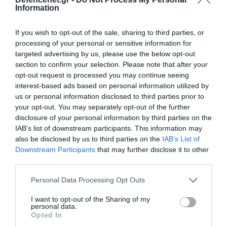
Information
If you wish to opt-out of the sale, sharing to third parties, or
processing of your personal or sensitive information for
targeted advertising by us, please use the below opt-out
section to confirm your selection. Please note that after your
opt-out request is processed you may continue seeing
interest-based ads based on personal information utilized by
us or personal information disclosed to third parties prior to
your opt-out. You may separately opt-out of the further
disclosure of your personal information by third parties on the
IAB’s list of downstream participants. This information may
also be disclosed by us to third parties on the
IAB’s List of
01.10.2023 | 13:27
Downstream Participants
that may further disclose it to other
Δυστύχημα με αρματοφορέα του ΕΣ:
third parties.
Παρέσυρε και τραυμάτισε θανάσιμα
Please note that this website/app uses one or more Google
70χρονη γυναίκα στον Ωρωπό
Personal Data Processing Opt Outs
services and may gather and store information including but
Η άτυχη γυναίκα επιχείρησε να διασχίσει κάθετα το
not limited to your visit or usage behaviour. You may click to
I want to opt-out of the Sharing of my
personal data.
δρόμο
grant or deny consent to Google and its third-party tags to
Opted In
use your data for below specified purposes in below Google