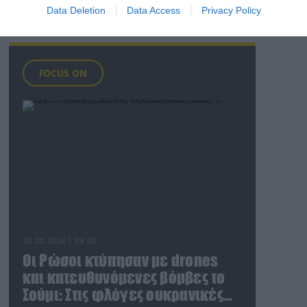
Data Deletion
Data Access
Privacy Policy
FOCUS ON
10.08.2026 | 09:02
Οι Ρώσοι κτύπησαν με drones
και κατευθυνόμενες βόμβες το
Σούμι: Στις φλόγες ουκρανικές