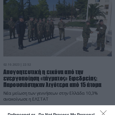
02.10.2023 | 22:52
Απογοητευτική η εικόνα από την
ενεργοποίηση «τάγματος» Εφεδρείας:
Παρουσιάστηκαν λιγότερα από 15 άτομα
Νέα μείωση των γεννήσεων στην Ελλάδα 10,3%
ανακοίνωσε η ΕΛΣΤΑΤ
Defencenet.gr -
Do Not Process My Personal