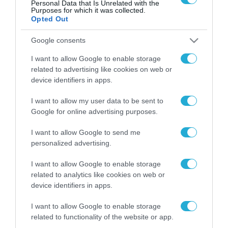
Personal Data that Is Unrelated with the
Purposes for which it was collected.
Opted Out
FOCUS ON
Google consents
I want to allow Google to enable storage
related to advertising like cookies on web or
device identifiers in apps.
I want to allow my user data to be sent to
Google for online advertising purposes.
I want to allow Google to send me
personalized advertising.
06.08.2026 | 01:02
I want to allow Google to enable storage
Ο πρόεδρος του Ιράν
related to analytics like cookies on web or
αποκαλύπτει για την υγεία του
device identifiers in apps.
Μοτζτάμπα Χαμενεΐ «τώρα είναι
I want to allow Google to enable storage
πολύ δύσκολη η επικοινωνία»
related to functionality of the website or app.
06.08.2026