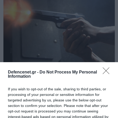
18.09.2025 | 14:58
Defencenet.gr -
Do Not Process My Personal
Information
Βίντεο: «Σεκιουριτάς» πυροβολεί εξ’
επαφής τρεις ληστές που επιχείρησαν να
If you wish to opt-out of the sale, sharing to third parties, or
εισβάλουν σε εργοστάσιο στη Βραζιλία
processing of your personal or sensitive information for
Οι δύο σκοτώθηκαν και ο τρίτος διέφυγε
targeted advertising by us, please use the below opt-out
section to confirm your selection. Please note that after your
opt-out request is processed you may continue seeing
interest-based ads based on personal information utilized by