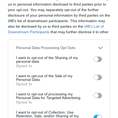
us or personal information disclosed to third parties prior to
your opt-out. You may separately opt-out of the further
disclosure of your personal information by third parties on the
IAB’s list of downstream participants. This information may
also be disclosed by us to third parties on the
IAB’s List of
Downstream Participants
that may further disclose it to other
third parties.
Please note that this website/app uses one or more Google
Personal Data Processing Opt Outs
services and may gather and store information including but
not limited to your visit or usage behaviour. You may click to
I want to opt-out of the Sharing of my
personal data.
grant or deny consent to Google and its third-party tags to
Opted In
use your data for below specified purposes in below Google
12.12.2023 | 23:19
consent section.
I want to opt-out of the Sale of my
Σαλαμίνα: Λήστεψαν μητέρα και κόρη μέσα
Personal Data.
Opted In
στο σπίτι τους – Η αστυνομία τους
συμβούλευσε να βάλουν κάμερες και
I want to opt-out of processing my
Personal Data for Targeted Advertising.
συναγερμό!
Opted In
Τις απείλησαν με μαχαίρια
I want to opt-out of Collection, Use,
Retention, Sale, and/or Sharing of my