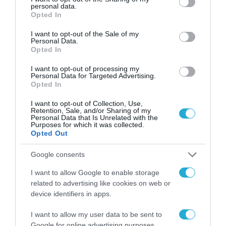
personal data.
«Έχουν πετύχει το αντίθετο αποτέλεσμα από αυτό
grant or deny consent to Google and its third-party tags to
Opted In
που ήθελαν» δήλωσε ο Αλεξάντρ Γκρούσκο
use your data for below specified purposes in below Google
consent section.
I want to opt-out of the Sale of my
Personal Data.
Opted In
I want to opt-out of processing my
Personal Data for Targeted Advertising.
Opted In
I want to opt-out of Collection, Use,
Retention, Sale, and/or Sharing of my
Personal Data that Is Unrelated with the
Purposes for which it was collected.
Opted Out
Google consents
I want to allow Google to enable storage
related to advertising like cookies on web or
device identifiers in apps.
27.05.2024 | 22:37
Σύγκρουση Μόσχας-Βαρσοβίας: Η Πολωνία
I want to allow my user data to be sent to
περιορίζει τις μετακινήσεις Ρώσων
Google for online advertising purposes.