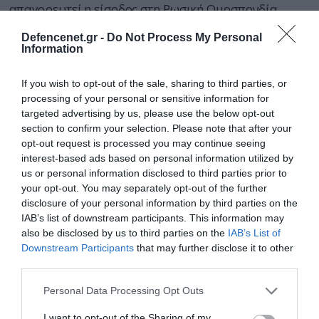
απαγορευτεί η είσοδος στη Ρωσική Ομοσπονδία
Defencenet.gr -
Do Not Process My Personal
Information
If you wish to opt-out of the sale, sharing to third parties, or
processing of your personal or sensitive information for
targeted advertising by us, please use the below opt-out
section to confirm your selection. Please note that after your
opt-out request is processed you may continue seeing
interest-based ads based on personal information utilized by
us or personal information disclosed to third parties prior to
your opt-out. You may separately opt-out of the further
disclosure of your personal information by third parties on the
IAB’s list of downstream participants. This information may
also be disclosed by us to third parties on the
IAB’s List of
Downstream Participants
that may further disclose it to other
24.06.2024 | 17:49
third parties.
Ρώσος αναπληρωτής ΥΠΕΞ: «Η Ρωσία
σταδιακά απορροφά όλες τις κυρώσεις της
Please note that this website/app uses one or more Google
Personal Data Processing Opt Outs
services and may gather and store information including but
ΕΕ»
not limited to your visit or usage behaviour. You may click to
I want to opt-out of the Sharing of my