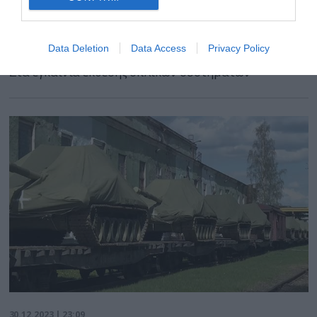
Πρόεδρος Ιράν: «Έχουμε ανοσία στις
κυρώσεις – Παράγουμε τα όπλα που
θέλουμε»
Data Deletion
Data Access
Privacy Policy
Στα εγκαίνια έκθεσης οπλικών συστημάτων
30.12.2023 | 23:09