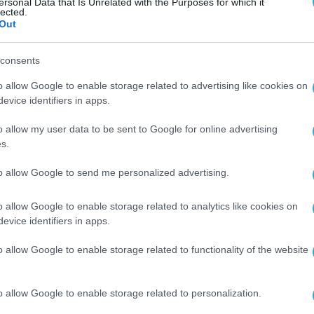
ersonal Data that Is Unrelated with the Purposes for which it
νθρακες ο θησαυρός» με την κατάρριψη 
lected.
Out
zhal από PAC-3: «Βόμβα των 500 κιλών»,
αφέρουν εμπειρογνώμονες
consents
ς αναλυτής: «Δεν μπορείς να καταρρίψεις κάτι που πηγα
o allow Google to enable storage related to advertising like cookies on
γρήγορα»
evice identifiers in apps.
o allow my user data to be sent to Google for online advertising
s.
to allow Google to send me personalized advertising.
2023 | 16:29
Κίεβο διαψεύδει την είδηση περί
o allow Google to enable storage related to analytics like cookies on
evice identifiers in apps.
τάρριψης ρωσικού πυραύλου «Kh-47
zhal»
o allow Google to enable storage related to functionality of the website
ευση ότι ουκρανικές δυνάμεις αεράμυνας κατέρριψαν
νότατα έναν ρωσικό πύραυλο Kh-47 Kinzhal, τον λεγόμεν
o allow Google to enable storage related to personalization.
υπερηχητικό» πύραυλο.