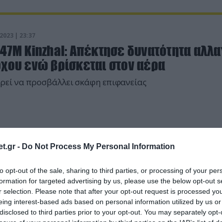
2023 | 23:37
47M Kinzhal: Απέκτησε δυνατότητα αλλα
όχου ενώ βρίσκεται στον αέρα
εί να προσβάλλει σκάφη επιφανείας
t.gr -
Do Not Process My Personal Information
2023 | 17:29
to opt-out of the sale, sharing to third parties, or processing of your per
formation for targeted advertising by us, please use the below opt-out s
σικοί Kinzhal ισοπέδωσαν μεγάλη
r selection. Please note that after your opt-out request is processed y
κρανική αποθήκη πυρομαχικών στο
eing interest-based ads based on personal information utilized by us or
κολάιβ
disclosed to third parties prior to your opt-out. You may separately opt-