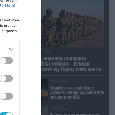
 downstream
ικό
B’s List of
er and store
to grant or
ed purposes
ΠΑ
07.08.2026 | 02:02
Διοικητής συριακής μεραρχίας
αναλαμβάνει Τούρκος – Άγκυρα:
«Απειλές κατά της Συρίας είναι σαν να
απειλούν εμάς»
kill
07.08.2026
Εκρήξεις στο νησί Κεσμ:
Άγνωστο αν προέρχονται από
το Ιράν ή τις ΗΠΑ
07.08.2026
Τα ρωσικά καταφύγια που