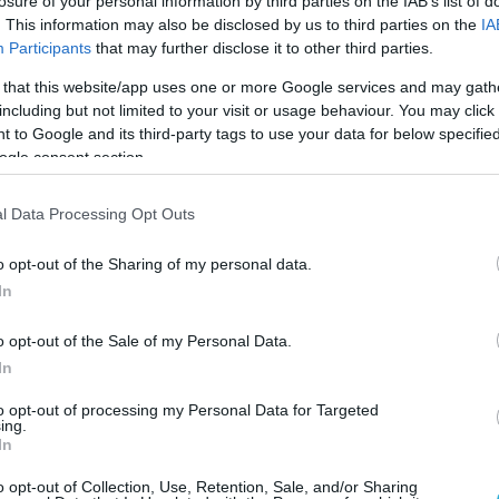
losure of your personal information by third parties on the IAB’s list of
ροί βομβαρδισμοί από τους Ρώσους - Το υπερ-υπερχητ
. This information may also be disclosed by us to third parties on the
IA
α Kinzhal στο προσκήνιο
Participants
that may further disclose it to other third parties.
 that this website/app uses one or more Google services and may gath
including but not limited to your visit or usage behaviour. You may click 
 to Google and its third-party tags to use your data for below specifi
ogle consent section.
2023 | 12:19
ερ-υπερηχητικά βλήματα: Η μελέτη της 
l Data Processing Opt Outs
 αποδεικνύει ότι είναι αδύνατη η
o opt-out of the Sharing of my personal data.
ιμετώπισή τους – Μόνο από τύχη τα
In
ταρρίπτουν
o opt-out of the Sale of my Personal Data.
μπορεί να προβλέψει ο υπολογιστής βολής του Patriot το "
In
t"
to opt-out of processing my Personal Data for Targeted
ing.
In
o opt-out of Collection, Use, Retention, Sale, and/or Sharing
2023 | 19:53