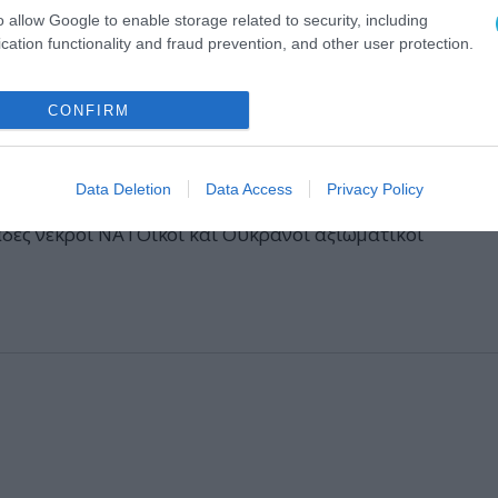
o allow Google to enable storage related to security, including
cation functionality and fraud prevention, and other user protection.
2023 | 14:55
CONFIRM
ομακτικό κτύπημα σε 120 μέτρα βάθος μ
σικό υπερ-υπερηχητικό βλήμα Kinzhal 
τρο διοίκησης του ΝΑΤΟ στην Ουκρανία!
Data Deletion
Data Access
Privacy Policy
δες νεκροί ΝΑΤΟϊκοί και Ουκρανοί αξιωματικοί