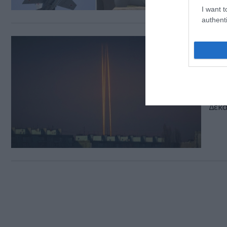
I want t
authenti
12.03.
Τρ
ρω
κέν
Δεκά