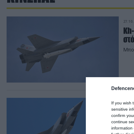
27.10.
Kh-
στ
Μπορ
Defencene
17.05.
If you wish 
sensitive in
Ρω
confirm you
ου
continue se
Μι
information 